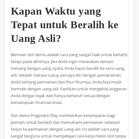
Kapan Waktu yang
Tepat untuk Beralih ke
Uang Asli?
Bermain slot demo adalah cara yang sangat baik untuk berlatih,
tetapi pada akhirnya, jika Anda ingin merasakan sensasi
menang dengan uang nyata, Anda harus beralih ke versi uang
asli. Setelah merasa cukup percaya diri dengan pemahaman
Anda tentang permainan dan fitur-fiturnya, Anda bisa mulai
bermain dengan uang asli. Pastikan untuk mengelola anggaran
Anda dengan bijak dan hanya bertaruh sesuai dengan
kemampuan finansial Anda.
Slot demo Pragmatic Play memberikan kesempatan bagi
pemain untuk berlatih dan memahami permainan sebelum
terjun ke permainan dengan uang asli. Ini adalah cara yang
sangat berguna untuk mempelajari cara kerja mesin slot tanpa