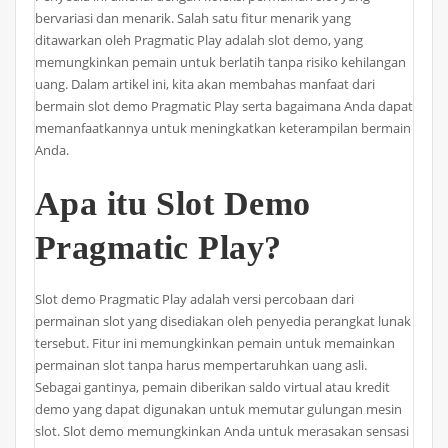
bervariasi dan menarik. Salah satu fitur menarik yang
ditawarkan oleh Pragmatic Play adalah slot demo, yang
memungkinkan pemain untuk berlatih tanpa risiko kehilangan
uang. Dalam artikel ini, kita akan membahas manfaat dari
bermain slot demo Pragmatic Play serta bagaimana Anda dapat
memanfaatkannya untuk meningkatkan keterampilan bermain
Anda.
Apa itu Slot Demo
Pragmatic Play?
Slot demo Pragmatic Play adalah versi percobaan dari
permainan slot yang disediakan oleh penyedia perangkat lunak
tersebut. Fitur ini memungkinkan pemain untuk memainkan
permainan slot tanpa harus mempertaruhkan uang asli.
Sebagai gantinya, pemain diberikan saldo virtual atau kredit
demo yang dapat digunakan untuk memutar gulungan mesin
slot. Slot demo memungkinkan Anda untuk merasakan sensasi