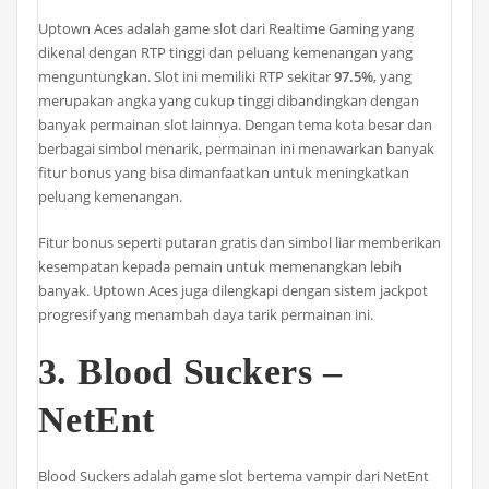
Uptown Aces adalah game slot dari Realtime Gaming yang
dikenal dengan RTP tinggi dan peluang kemenangan yang
menguntungkan. Slot ini memiliki RTP sekitar
97.5%
, yang
merupakan angka yang cukup tinggi dibandingkan dengan
banyak permainan slot lainnya. Dengan tema kota besar dan
berbagai simbol menarik, permainan ini menawarkan banyak
fitur bonus yang bisa dimanfaatkan untuk meningkatkan
peluang kemenangan.
Fitur bonus seperti putaran gratis dan simbol liar memberikan
kesempatan kepada pemain untuk memenangkan lebih
banyak. Uptown Aces juga dilengkapi dengan sistem jackpot
progresif yang menambah daya tarik permainan ini.
3.
Blood Suckers
–
NetEnt
Blood Suckers adalah game slot bertema vampir dari NetEnt