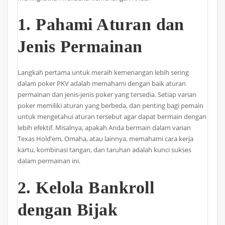
1.
Pahami Aturan dan
Jenis Permainan
Langkah pertama untuk meraih kemenangan lebih sering
dalam poker PKV adalah memahami dengan baik aturan
permainan dan jenis-jenis poker yang tersedia. Setiap varian
poker memiliki aturan yang berbeda, dan penting bagi pemain
untuk mengetahui aturan tersebut agar dapat bermain dengan
lebih efektif. Misalnya, apakah Anda bermain dalam varian
Texas Hold’em, Omaha, atau lainnya, memahami cara kerja
kartu, kombinasi tangan, dan taruhan adalah kunci sukses
dalam permainan ini.
2.
Kelola Bankroll
dengan Bijak