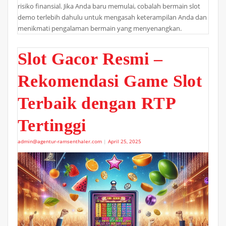
risiko finansial. Jika Anda baru memulai, cobalah bermain slot
demo terlebih dahulu untuk mengasah keterampilan Anda dan
menikmati pengalaman bermain yang menyenangkan.
Slot Gacor Resmi –
Rekomendasi Game Slot
Terbaik dengan RTP
Tertinggi
admin@agentur-ramsenthaler.com
|
April 25, 2025