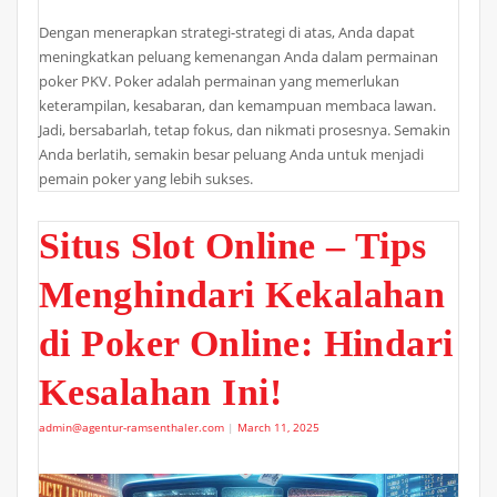
Dengan menerapkan strategi-strategi di atas, Anda dapat
meningkatkan peluang kemenangan Anda dalam permainan
poker PKV. Poker adalah permainan yang memerlukan
keterampilan, kesabaran, dan kemampuan membaca lawan.
Jadi, bersabarlah, tetap fokus, dan nikmati prosesnya. Semakin
Anda berlatih, semakin besar peluang Anda untuk menjadi
pemain poker yang lebih sukses.
Situs Slot Online – Tips
Menghindari Kekalahan
di Poker Online: Hindari
Kesalahan Ini!
admin@agentur-ramsenthaler.com
|
March 11, 2025