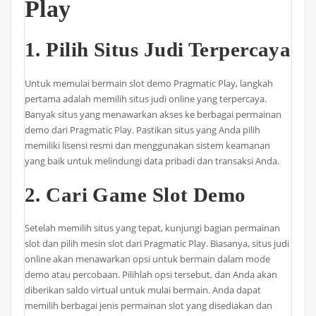
Play
1.
Pilih Situs Judi Terpercaya
Untuk memulai bermain slot demo Pragmatic Play, langkah
pertama adalah memilih situs judi online yang terpercaya.
Banyak situs yang menawarkan akses ke berbagai permainan
demo dari Pragmatic Play. Pastikan situs yang Anda pilih
memiliki lisensi resmi dan menggunakan sistem keamanan
yang baik untuk melindungi data pribadi dan transaksi Anda.
2.
Cari Game Slot Demo
Setelah memilih situs yang tepat, kunjungi bagian permainan
slot dan pilih mesin slot dari Pragmatic Play. Biasanya, situs judi
online akan menawarkan opsi untuk bermain dalam mode
demo atau percobaan. Pilihlah opsi tersebut, dan Anda akan
diberikan saldo virtual untuk mulai bermain. Anda dapat
memilih berbagai jenis permainan slot yang disediakan dan