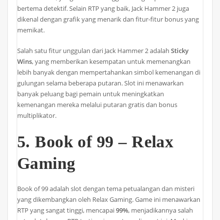
bertema detektif. Selain RTP yang baik, Jack Hammer 2 juga
dikenal dengan grafik yang menarik dan fitur-fitur bonus yang
memikat.
Salah satu fitur unggulan dari Jack Hammer 2 adalah
Sticky
Wins
, yang memberikan kesempatan untuk memenangkan
lebih banyak dengan mempertahankan simbol kemenangan di
gulungan selama beberapa putaran. Slot ini menawarkan
banyak peluang bagi pemain untuk meningkatkan
kemenangan mereka melalui putaran gratis dan bonus
multiplikator.
5.
Book of 99
– Relax
Gaming
Book of 99 adalah slot dengan tema petualangan dan misteri
yang dikembangkan oleh Relax Gaming. Game ini menawarkan
RTP yang sangat tinggi, mencapai
99%
, menjadikannya salah