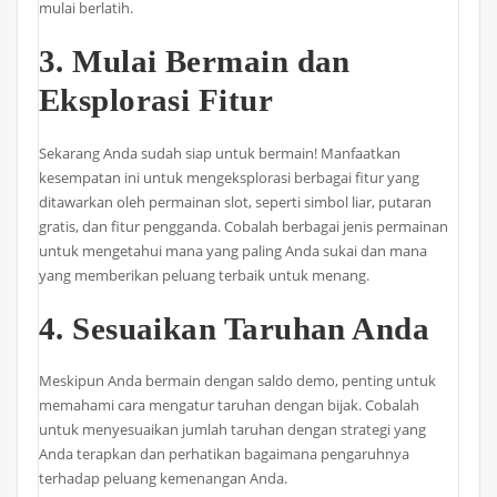
mulai berlatih.
3.
Mulai Bermain dan
Eksplorasi Fitur
Sekarang Anda sudah siap untuk bermain! Manfaatkan
kesempatan ini untuk mengeksplorasi berbagai fitur yang
ditawarkan oleh permainan slot, seperti simbol liar, putaran
gratis, dan fitur pengganda. Cobalah berbagai jenis permainan
untuk mengetahui mana yang paling Anda sukai dan mana
yang memberikan peluang terbaik untuk menang.
4.
Sesuaikan Taruhan Anda
Meskipun Anda bermain dengan saldo demo, penting untuk
memahami cara mengatur taruhan dengan bijak. Cobalah
untuk menyesuaikan jumlah taruhan dengan strategi yang
Anda terapkan dan perhatikan bagaimana pengaruhnya
terhadap peluang kemenangan Anda.