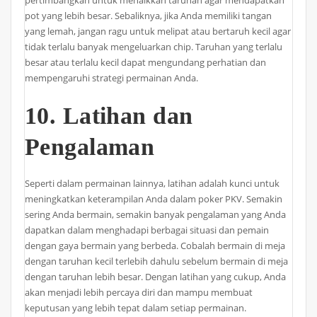
pertimbangkan untuk menaikkan taruhan agar mendapatkan
pot yang lebih besar. Sebaliknya, jika Anda memiliki tangan
yang lemah, jangan ragu untuk melipat atau bertaruh kecil agar
tidak terlalu banyak mengeluarkan chip. Taruhan yang terlalu
besar atau terlalu kecil dapat mengundang perhatian dan
mempengaruhi strategi permainan Anda.
10.
Latihan dan
Pengalaman
Seperti dalam permainan lainnya, latihan adalah kunci untuk
meningkatkan keterampilan Anda dalam poker PKV. Semakin
sering Anda bermain, semakin banyak pengalaman yang Anda
dapatkan dalam menghadapi berbagai situasi dan pemain
dengan gaya bermain yang berbeda. Cobalah bermain di meja
dengan taruhan kecil terlebih dahulu sebelum bermain di meja
dengan taruhan lebih besar. Dengan latihan yang cukup, Anda
akan menjadi lebih percaya diri dan mampu membuat
keputusan yang lebih tepat dalam setiap permainan.