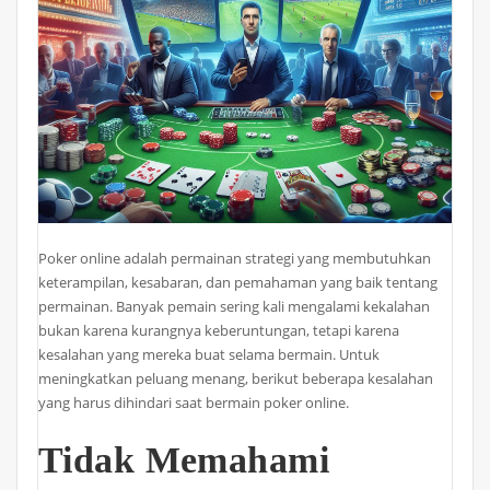
Poker online adalah permainan strategi yang membutuhkan
keterampilan, kesabaran, dan pemahaman yang baik tentang
permainan. Banyak pemain sering kali mengalami kekalahan
bukan karena kurangnya keberuntungan, tetapi karena
kesalahan yang mereka buat selama bermain. Untuk
meningkatkan peluang menang, berikut beberapa kesalahan
yang harus dihindari saat bermain poker online.
Tidak Memahami