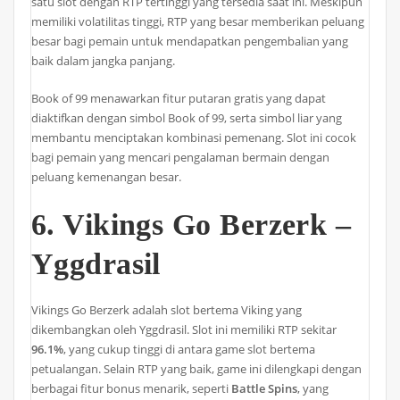
satu slot dengan RTP tertinggi yang tersedia saat ini. Meskipun
memiliki volatilitas tinggi, RTP yang besar memberikan peluang
besar bagi pemain untuk mendapatkan pengembalian yang
baik dalam jangka panjang.
Book of 99 menawarkan fitur putaran gratis yang dapat
diaktifkan dengan simbol Book of 99, serta simbol liar yang
membantu menciptakan kombinasi pemenang. Slot ini cocok
bagi pemain yang mencari pengalaman bermain dengan
peluang kemenangan besar.
6.
Vikings Go Berzerk
–
Yggdrasil
Vikings Go Berzerk adalah slot bertema Viking yang
dikembangkan oleh Yggdrasil. Slot ini memiliki RTP sekitar
96.1%
, yang cukup tinggi di antara game slot bertema
petualangan. Selain RTP yang baik, game ini dilengkapi dengan
berbagai fitur bonus menarik, seperti
Battle Spins
, yang