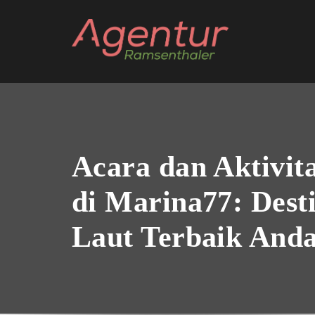
Skip
to
content
Acara dan Aktivita
di Marina77: Desti
Laut Terbaik And