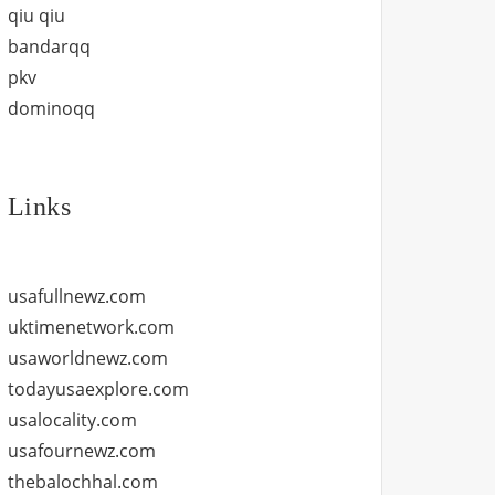
qiu qiu
bandarqq
pkv
dominoqq
Links
usafullnewz.com
uktimenetwork.com
usaworldnewz.com
todayusaexplore.com
usalocality.com
usafournewz.com
thebalochhal.com