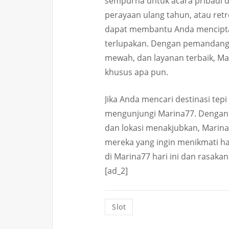
sempurna untuk acara pribadi 
perayaan ulang tahun, atau ret
dapat membantu Anda mencipta
terlupakan. Dengan pemandanga
mewah, dan layanan terbaik, Ma
khusus apa pun.
Jika Anda mencari destinasi tepi
mengunjungi Marina77. Dengan 
dan lokasi menakjubkan, Marina7
mereka yang ingin menikmati ha
di Marina77 hari ini dan rasaka
[ad_2]
Slot