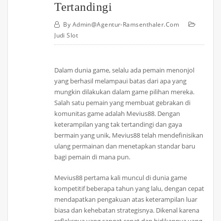
Tertandingi
By
Admin@agentur-Ramsenthaler.com
Judi Slot
Dalam dunia game, selalu ada pemain menonjol
yang berhasil melampaui batas dari apa yang
mungkin dilakukan dalam game pilihan mereka.
Salah satu pemain yang membuat gebrakan di
komunitas game adalah Mevius88. Dengan
keterampilan yang tak tertandingi dan gaya
bermain yang unik, Mevius88 telah mendefinisikan
ulang permainan dan menetapkan standar baru
bagi pemain di mana pun.
Mevius88 pertama kali muncul di dunia game
kompetitif beberapa tahun yang lalu, dengan cepat
mendapatkan pengakuan atas keterampilan luar
biasa dan kehebatan strategisnya. Dikenal karena