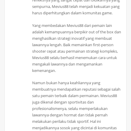
refleksnya yang sangat cepat dan bidikannya yang
sempurna, Mevius88 telah menjadi kekuatan yang
harus diperhitungkan dalam komunitas game.
Yang membedakan Mevius88 dari pemain lain
adalah kemampuannya berpikir out of the box dan
menghasilkan strategi inovatif yang membuat
lawannya lengah. Baik memainkan first-person
shooter cepat atau permainan strategi kompleks,
Mevius88 selalu berhasil menemukan cara untuk
mengakali lawannya dan mengamankan
kemenangan.
Namun bukan hanya keahliannya yang
membuatnya mendapatkan reputasi sebagai salah
satu pemain terbaik dalam permainan. Mevius88
juga dikenal dengan sportivitas dan
profesionalismenya, selalu memperlakukan
lawannya dengan hormat dan tidak pernah
melakukan perilaku tidak sportif. Hal ini
menjadikannya sosok yang dicintai di komunitas