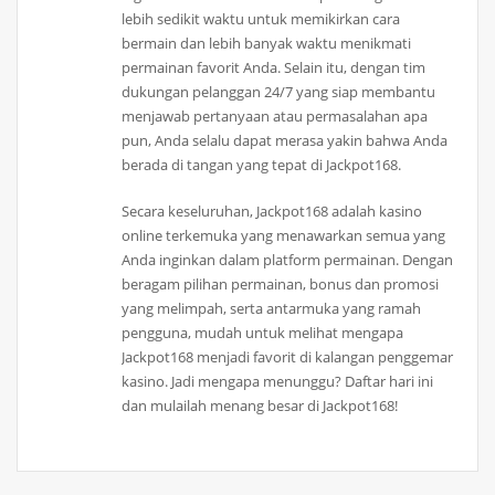
lebih sedikit waktu untuk memikirkan cara
bermain dan lebih banyak waktu menikmati
permainan favorit Anda. Selain itu, dengan tim
dukungan pelanggan 24/7 yang siap membantu
menjawab pertanyaan atau permasalahan apa
pun, Anda selalu dapat merasa yakin bahwa Anda
berada di tangan yang tepat di Jackpot168.
Secara keseluruhan, Jackpot168 adalah kasino
online terkemuka yang menawarkan semua yang
Anda inginkan dalam platform permainan. Dengan
beragam pilihan permainan, bonus dan promosi
yang melimpah, serta antarmuka yang ramah
pengguna, mudah untuk melihat mengapa
Jackpot168 menjadi favorit di kalangan penggemar
kasino. Jadi mengapa menunggu? Daftar hari ini
dan mulailah menang besar di Jackpot168!