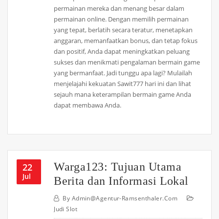
permainan mereka dan menang besar dalam
permainan online. Dengan memilih permainan
yang tepat, berlatih secara teratur, menetapkan
anggaran, memanfaatkan bonus, dan tetap fokus
dan positif, Anda dapat meningkatkan peluang
sukses dan menikmati pengalaman bermain game
yang bermanfaat. Jadi tunggu apa lagi? Mulailah
menjelajahi kekuatan Sawit777 hari ini dan lihat
sejauh mana keterampilan bermain game Anda
dapat membawa Anda.
Warga123: Tujuan Utama
22
Jul
Berita dan Informasi Lokal
By
Admin@agentur-Ramsenthaler.com
Judi Slot