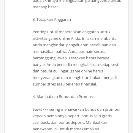
pada akhirnya meningkatkan peluang Anda untuk
menang besar.
3. Tetapkan Anggaran
Penting untuk menetapkan anggaran untuk
aktivitas game online Anda. Ini akan membantu
Anda menghindari pengeluaran berlebihan dan
memastikan bahwa Anda bermain secara
bertanggung jawab. Tetapkan batas berapa
banyak Anda bersedia menghabiskan setiap sesi
dan patuhi itu. Ingat, game online harus
menyenangkan dan menghibur, bukan menjadi
sumber stres atau tekanan finansial.
4. Manfaatkan Bonus dan Promosi
Sawit777 sering menawarkan bonus dan promosi
kepada pemainnya, seperti bonus spin gratis,
cashback, dan bonus deposit. Manfaatkan
penawaran ini untuk memaksimalkan