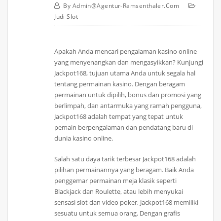
By
Admin@agentur-Ramsenthaler.com
Judi Slot
Apakah Anda mencari pengalaman kasino online
yang menyenangkan dan mengasyikkan? Kunjungi
Jackpot168, tujuan utama Anda untuk segala hal
tentang permainan kasino. Dengan beragam
permainan untuk dipilih, bonus dan promosi yang
berlimpah, dan antarmuka yang ramah pengguna,
Jackpot168 adalah tempat yang tepat untuk
pemain berpengalaman dan pendatang baru di
dunia kasino online.
Salah satu daya tarik terbesar Jackpot168 adalah
pilihan permainannya yang beragam. Baik Anda
penggemar permainan meja klasik seperti
Blackjack dan Roulette, atau lebih menyukai
sensasi slot dan video poker, Jackpot168 memiliki
sesuatu untuk semua orang. Dengan grafis