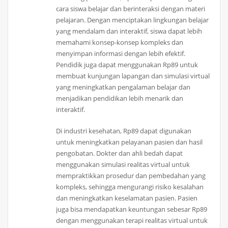
cara siswa belajar dan berinteraksi dengan materi
pelajaran. Dengan menciptakan lingkungan belajar
yang mendalam dan interaktif, siswa dapat lebih
memahami konsep-konsep kompleks dan
menyimpan informasi dengan lebih efektif.
Pendidik juga dapat menggunakan Rp89 untuk
membuat kunjungan lapangan dan simulasi virtual
yang meningkatkan pengalaman belajar dan
menjadikan pendidikan lebih menarik dan
interaktif.
Di industri kesehatan, Rp89 dapat digunakan
untuk meningkatkan pelayanan pasien dan hasil
pengobatan. Dokter dan ahli bedah dapat
menggunakan simulasi realitas virtual untuk
mempraktikkan prosedur dan pembedahan yang
kompleks, sehingga mengurangi risiko kesalahan
dan meningkatkan keselamatan pasien. Pasien
juga bisa mendapatkan keuntungan sebesar Rp89
dengan menggunakan terapi realitas virtual untuk