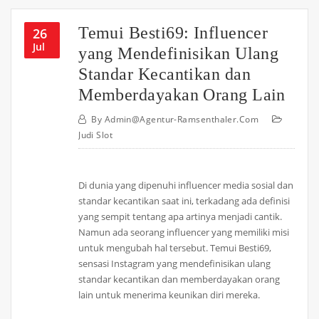
Temui Besti69: Influencer
26
Jul
yang Mendefinisikan Ulang
Standar Kecantikan dan
Memberdayakan Orang Lain
By
Admin@agentur-Ramsenthaler.com
Judi Slot
Di dunia yang dipenuhi influencer media sosial dan
standar kecantikan saat ini, terkadang ada definisi
yang sempit tentang apa artinya menjadi cantik.
Namun ada seorang influencer yang memiliki misi
untuk mengubah hal tersebut. Temui Besti69,
sensasi Instagram yang mendefinisikan ulang
standar kecantikan dan memberdayakan orang
lain untuk menerima keunikan diri mereka.