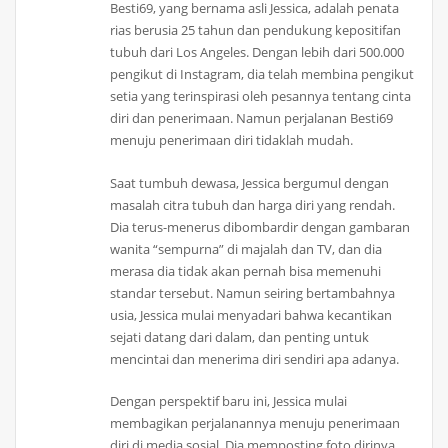
Besti69, yang bernama asli Jessica, adalah penata
rias berusia 25 tahun dan pendukung kepositifan
tubuh dari Los Angeles. Dengan lebih dari 500.000
pengikut di Instagram, dia telah membina pengikut
setia yang terinspirasi oleh pesannya tentang cinta
diri dan penerimaan. Namun perjalanan Besti69
menuju penerimaan diri tidaklah mudah.
Saat tumbuh dewasa, Jessica bergumul dengan
masalah citra tubuh dan harga diri yang rendah.
Dia terus-menerus dibombardir dengan gambaran
wanita “sempurna” di majalah dan TV, dan dia
merasa dia tidak akan pernah bisa memenuhi
standar tersebut. Namun seiring bertambahnya
usia, Jessica mulai menyadari bahwa kecantikan
sejati datang dari dalam, dan penting untuk
mencintai dan menerima diri sendiri apa adanya.
Dengan perspektif baru ini, Jessica mulai
membagikan perjalanannya menuju penerimaan
diri di media sosial. Dia memposting foto dirinya