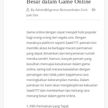
Besar dalam Game Online
By
Admin@agentur-Ramsenthaler.com
Judi Slot
Game online dengan cepat menjadi hobi populer
bagi orang-orang dari segala usia. Dengan
maraknya platform seperti Sawit777, pemain kini
memiliki akses ke berbagai macam permainan
yang dapat dimainkan dari kenyamanan rumah
mereka sendiri. Namun, banyak pemain yang
kesulitan mencapai kesuksesan dalam game
online, sering kali merasa kewalahan dengan
persaingan dan tidak yakin bagaimana cara
meningkatkan keterampilan mereka. Dalam
panduan ini, kami akan mengeksplorasi kekuatan
Sawit777 dan memberikan tips tentang cara
menang besar dalam game online.
1. Pilih Permainan yang Tepat