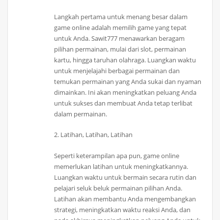
Langkah pertama untuk menang besar dalam
game online adalah memilih game yang tepat
untuk Anda. Sawit777 menawarkan beragam
pilihan permainan, mulai dari slot, permainan
kartu, hingga taruhan olahraga. Luangkan waktu
untuk menjelajahi berbagai permainan dan
temukan permainan yang Anda sukai dan nyaman
dimainkan. Ini akan meningkatkan peluang Anda
untuk sukses dan membuat Anda tetap terlibat
dalam permainan.
2. Latihan, Latihan, Latihan
Seperti keterampilan apa pun, game online
memerlukan latihan untuk meningkatkannya.
Luangkan waktu untuk bermain secara rutin dan
pelajari seluk beluk permainan pilihan Anda.
Latihan akan membantu Anda mengembangkan
strategi, meningkatkan waktu reaksi Anda, dan