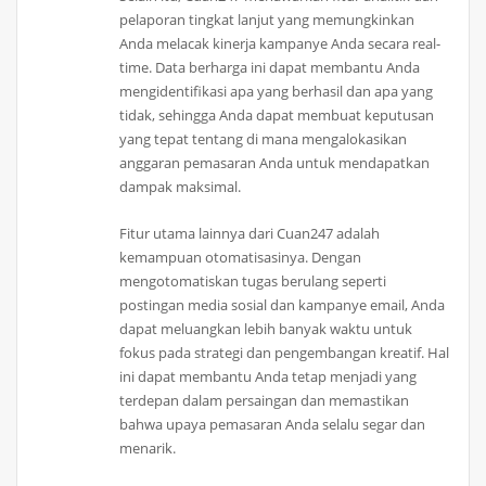
pelaporan tingkat lanjut yang memungkinkan
Anda melacak kinerja kampanye Anda secara real-
time. Data berharga ini dapat membantu Anda
mengidentifikasi apa yang berhasil dan apa yang
tidak, sehingga Anda dapat membuat keputusan
yang tepat tentang di mana mengalokasikan
anggaran pemasaran Anda untuk mendapatkan
dampak maksimal.
Fitur utama lainnya dari Cuan247 adalah
kemampuan otomatisasinya. Dengan
mengotomatiskan tugas berulang seperti
postingan media sosial dan kampanye email, Anda
dapat meluangkan lebih banyak waktu untuk
fokus pada strategi dan pengembangan kreatif. Hal
ini dapat membantu Anda tetap menjadi yang
terdepan dalam persaingan dan memastikan
bahwa upaya pemasaran Anda selalu segar dan
menarik.