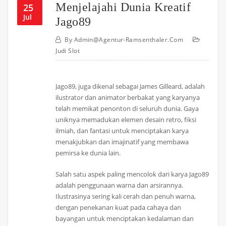
Menjelajahi Dunia Kreatif
25
Jul
Jago89
By
Admin@agentur-Ramsenthaler.com
Judi Slot
Jago89, juga dikenal sebagai James Gilleard, adalah
ilustrator dan animator berbakat yang karyanya
telah memikat penonton di seluruh dunia. Gaya
uniknya memadukan elemen desain retro, fiksi
ilmiah, dan fantasi untuk menciptakan karya
menakjubkan dan imajinatif yang membawa
pemirsa ke dunia lain.
Salah satu aspek paling mencolok dari karya Jago89
adalah penggunaan warna dan arsirannya.
Ilustrasinya sering kali cerah dan penuh warna,
dengan penekanan kuat pada cahaya dan
bayangan untuk menciptakan kedalaman dan