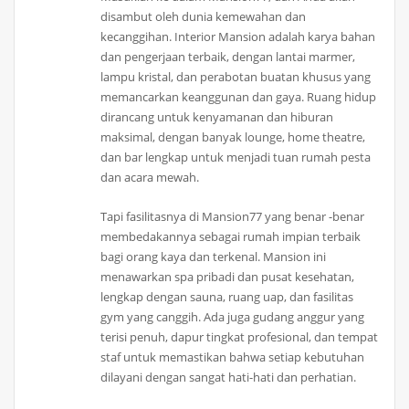
disambut oleh dunia kemewahan dan
kecanggihan. Interior Mansion adalah karya bahan
dan pengerjaan terbaik, dengan lantai marmer,
lampu kristal, dan perabotan buatan khusus yang
memancarkan keanggunan dan gaya. Ruang hidup
dirancang untuk kenyamanan dan hiburan
maksimal, dengan banyak lounge, home theatre,
dan bar lengkap untuk menjadi tuan rumah pesta
dan acara mewah.
Tapi fasilitasnya di Mansion77 yang benar -benar
membedakannya sebagai rumah impian terbaik
bagi orang kaya dan terkenal. Mansion ini
menawarkan spa pribadi dan pusat kesehatan,
lengkap dengan sauna, ruang uap, dan fasilitas
gym yang canggih. Ada juga gudang anggur yang
terisi penuh, dapur tingkat profesional, dan tempat
staf untuk memastikan bahwa setiap kebutuhan
dilayani dengan sangat hati-hati dan perhatian.