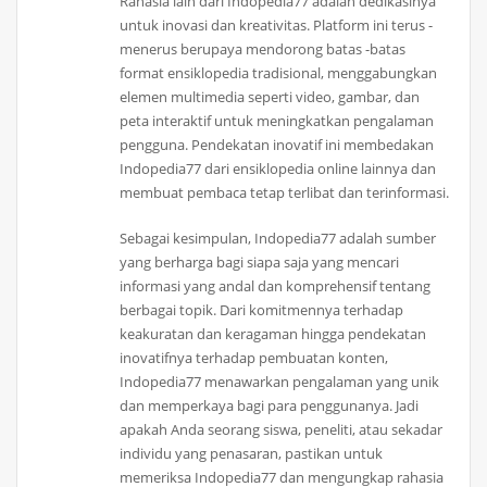
Rahasia lain dari Indopedia77 adalah dedikasinya
untuk inovasi dan kreativitas. Platform ini terus -
menerus berupaya mendorong batas -batas
format ensiklopedia tradisional, menggabungkan
elemen multimedia seperti video, gambar, dan
peta interaktif untuk meningkatkan pengalaman
pengguna. Pendekatan inovatif ini membedakan
Indopedia77 dari ensiklopedia online lainnya dan
membuat pembaca tetap terlibat dan terinformasi.
Sebagai kesimpulan, Indopedia77 adalah sumber
yang berharga bagi siapa saja yang mencari
informasi yang andal dan komprehensif tentang
berbagai topik. Dari komitmennya terhadap
keakuratan dan keragaman hingga pendekatan
inovatifnya terhadap pembuatan konten,
Indopedia77 menawarkan pengalaman yang unik
dan memperkaya bagi para penggunanya. Jadi
apakah Anda seorang siswa, peneliti, atau sekadar
individu yang penasaran, pastikan untuk
memeriksa Indopedia77 dan mengungkap rahasia