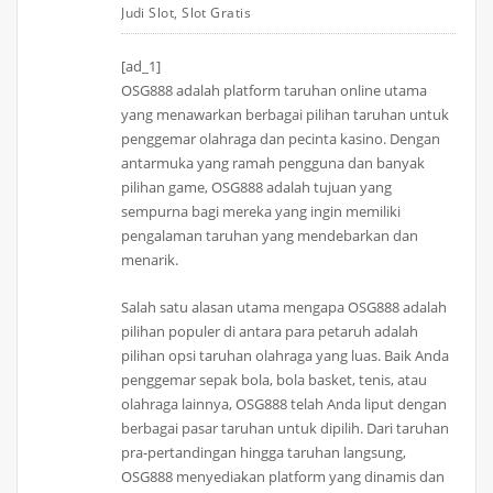
Judi Slot
,
Slot Gratis
[ad_1]
OSG888 adalah platform taruhan online utama
yang menawarkan berbagai pilihan taruhan untuk
penggemar olahraga dan pecinta kasino. Dengan
antarmuka yang ramah pengguna dan banyak
pilihan game, OSG888 adalah tujuan yang
sempurna bagi mereka yang ingin memiliki
pengalaman taruhan yang mendebarkan dan
menarik.
Salah satu alasan utama mengapa OSG888 adalah
pilihan populer di antara para petaruh adalah
pilihan opsi taruhan olahraga yang luas. Baik Anda
penggemar sepak bola, bola basket, tenis, atau
olahraga lainnya, OSG888 telah Anda liput dengan
berbagai pasar taruhan untuk dipilih. Dari taruhan
pra-pertandingan hingga taruhan langsung,
OSG888 menyediakan platform yang dinamis dan