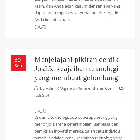
kasih, dan Anda akan kagum dengan apa yang
dapat Anda capai ketika Anda mendorong diri
Anda ke batas baru.
[ad_2]
Menjelajahi pikiran cerdik
30
Sep
Jos55: keajaiban teknologi
yang membuat gelombang
By
Admin@agentur-Ramsenthaler.com
Judi Slot
[ad_1]
Di dunia teknologi, ada beberapa orang yang
menonjol karena keterampilan luar biasa dan
pemikiran inovatif mereka. Salah satu individu
tersebut adalah Jos55, keajaiban teknologi yang