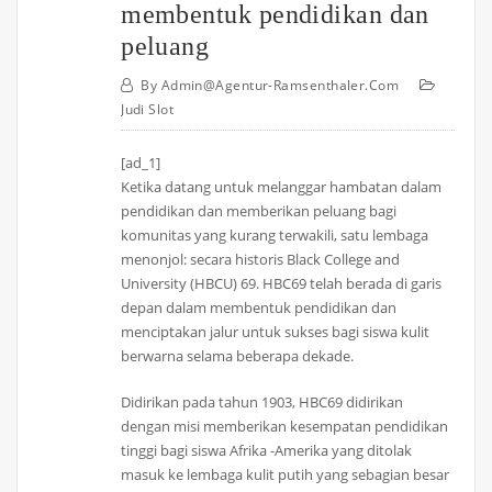
membentuk pendidikan dan
peluang
By
Admin@agentur-Ramsenthaler.com
Judi Slot
[ad_1]
Ketika datang untuk melanggar hambatan dalam
pendidikan dan memberikan peluang bagi
komunitas yang kurang terwakili, satu lembaga
menonjol: secara historis Black College and
University (HBCU) 69. HBC69 telah berada di garis
depan dalam membentuk pendidikan dan
menciptakan jalur untuk sukses bagi siswa kulit
berwarna selama beberapa dekade.
Didirikan pada tahun 1903, HBC69 didirikan
dengan misi memberikan kesempatan pendidikan
tinggi bagi siswa Afrika -Amerika yang ditolak
masuk ke lembaga kulit putih yang sebagian besar