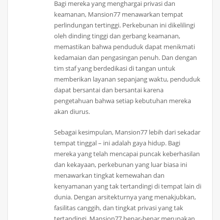
Bagi mereka yang menghargai privasi dan
keamanan, Mansion77 menawarkan tempat
perlindungan tertinggi. Perkebunan ini dikelilingi
oleh dinding tinggi dan gerbang keamanan,
memastikan bahwa penduduk dapat menikmati
kedamaian dan pengasingan penuh. Dan dengan
tim staf yang berdedikasi di tangan untuk
memberikan layanan sepanjang waktu, penduduk
dapat bersantai dan bersantai karena
pengetahuan bahwa setiap kebutuhan mereka
akan diurus.
Sebagai kesimpulan, Mansion77 lebih dari sekadar
tempat tinggal – ini adalah gaya hidup. Bagi
mereka yang telah mencapai puncak keberhasilan
dan kekayaan, perkebunan yang luar biasa ini
menawarkan tingkat kemewahan dan
kenyamanan yang tak tertandingi di tempat lain di
dunia. Dengan arsitekturnya yang menakjubkan,
fasilitas canggih, dan tingkat privasi yang tak
tertandingi, Mansion77 benar-benar merupakan