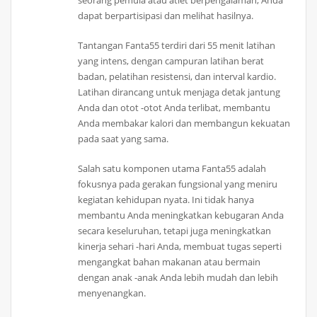
dapat berpartisipasi dan melihat hasilnya.
Tantangan Fanta55 terdiri dari 55 menit latihan
yang intens, dengan campuran latihan berat
badan, pelatihan resistensi, dan interval kardio.
Latihan dirancang untuk menjaga detak jantung
Anda dan otot -otot Anda terlibat, membantu
Anda membakar kalori dan membangun kekuatan
pada saat yang sama.
Salah satu komponen utama Fanta55 adalah
fokusnya pada gerakan fungsional yang meniru
kegiatan kehidupan nyata. Ini tidak hanya
membantu Anda meningkatkan kebugaran Anda
secara keseluruhan, tetapi juga meningkatkan
kinerja sehari -hari Anda, membuat tugas seperti
mengangkat bahan makanan atau bermain
dengan anak -anak Anda lebih mudah dan lebih
menyenangkan.