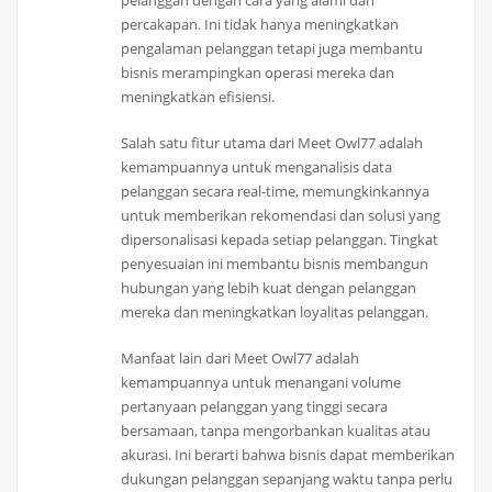
percakapan. Ini tidak hanya meningkatkan
pengalaman pelanggan tetapi juga membantu
bisnis merampingkan operasi mereka dan
meningkatkan efisiensi.
Salah satu fitur utama dari Meet Owl77 adalah
kemampuannya untuk menganalisis data
pelanggan secara real-time, memungkinkannya
untuk memberikan rekomendasi dan solusi yang
dipersonalisasi kepada setiap pelanggan. Tingkat
penyesuaian ini membantu bisnis membangun
hubungan yang lebih kuat dengan pelanggan
mereka dan meningkatkan loyalitas pelanggan.
Manfaat lain dari Meet Owl77 adalah
kemampuannya untuk menangani volume
pertanyaan pelanggan yang tinggi secara
bersamaan, tanpa mengorbankan kualitas atau
akurasi. Ini berarti bahwa bisnis dapat memberikan
dukungan pelanggan sepanjang waktu tanpa perlu