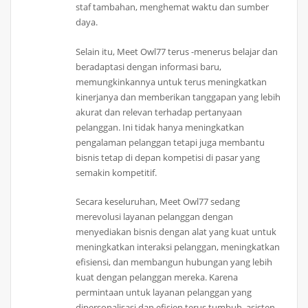
staf tambahan, menghemat waktu dan sumber
daya.
Selain itu, Meet Owl77 terus -menerus belajar dan
beradaptasi dengan informasi baru,
memungkinkannya untuk terus meningkatkan
kinerjanya dan memberikan tanggapan yang lebih
akurat dan relevan terhadap pertanyaan
pelanggan. Ini tidak hanya meningkatkan
pengalaman pelanggan tetapi juga membantu
bisnis tetap di depan kompetisi di pasar yang
semakin kompetitif.
Secara keseluruhan, Meet Owl77 sedang
merevolusi layanan pelanggan dengan
menyediakan bisnis dengan alat yang kuat untuk
meningkatkan interaksi pelanggan, meningkatkan
efisiensi, dan membangun hubungan yang lebih
kuat dengan pelanggan mereka. Karena
permintaan untuk layanan pelanggan yang
dipersonalisasi dan efisien terus tumbuh, asisten