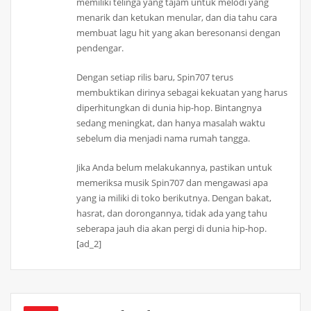
memiliki telinga yang tajam untuk melodi yang
menarik dan ketukan menular, dan dia tahu cara
membuat lagu hit yang akan beresonansi dengan
pendengar.
Dengan setiap rilis baru, Spin707 terus
membuktikan dirinya sebagai kekuatan yang harus
diperhitungkan di dunia hip-hop. Bintangnya
sedang meningkat, dan hanya masalah waktu
sebelum dia menjadi nama rumah tangga.
Jika Anda belum melakukannya, pastikan untuk
memeriksa musik Spin707 dan mengawasi apa
yang ia miliki di toko berikutnya. Dengan bakat,
hasrat, dan dorongannya, tidak ada yang tahu
seberapa jauh dia akan pergi di dunia hip-hop.
[ad_2]