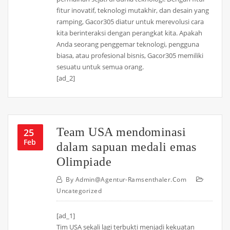
fitur inovatif, teknologi mutakhir, dan desain yang
ramping, Gacor305 diatur untuk merevolusi cara
kita berinteraksi dengan perangkat kita. Apakah
Anda seorang penggemar teknologi, pengguna
biasa, atau profesional bisnis, Gacor305 memiliki
sesuatu untuk semua orang.
[ad_2]
Team USA mendominasi
25
Feb
dalam sapuan medali emas
Olimpiade
By
Admin@agentur-Ramsenthaler.com
Uncategorized
[ad_1]
Tim USA sekali lagi terbukti menjadi kekuatan