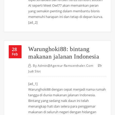
AI seperti Meet Owl77 akan memainkan peran
yang semakin penting dalam membantu bisnis
memenuhi harapan ini dan tetap di depan kurva.
[ad_2]
Warunghoki88: bintang
28
Feb
makanan jalanan Indonesia
By
Admin@agentur-Ramsenthaler.com
Judi Slot
[ad_1]
Warunghoki88 dengan cepat menjadi nama rumah
tangga di dunia makanan jalanan Indonesia.
Bintang yang sedang naik daun ini telah
menangkap hati dan selera para penggemar
makanan di seluruh negeri dengan hidangan