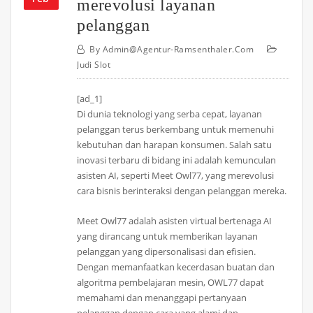
merevolusi layanan
pelanggan
By
Admin@agentur-Ramsenthaler.com
Judi Slot
[ad_1]
Di dunia teknologi yang serba cepat, layanan
pelanggan terus berkembang untuk memenuhi
kebutuhan dan harapan konsumen. Salah satu
inovasi terbaru di bidang ini adalah kemunculan
asisten AI, seperti Meet Owl77, yang merevolusi
cara bisnis berinteraksi dengan pelanggan mereka.
Meet Owl77 adalah asisten virtual bertenaga AI
yang dirancang untuk memberikan layanan
pelanggan yang dipersonalisasi dan efisien.
Dengan memanfaatkan kecerdasan buatan dan
algoritma pembelajaran mesin, OWL77 dapat
memahami dan menanggapi pertanyaan
pelanggan dengan cara yang alami dan