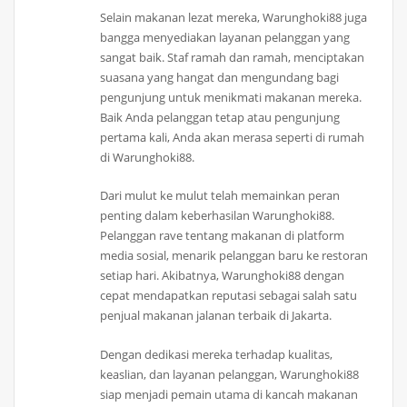
Selain makanan lezat mereka, Warunghoki88 juga
bangga menyediakan layanan pelanggan yang
sangat baik. Staf ramah dan ramah, menciptakan
suasana yang hangat dan mengundang bagi
pengunjung untuk menikmati makanan mereka.
Baik Anda pelanggan tetap atau pengunjung
pertama kali, Anda akan merasa seperti di rumah
di Warunghoki88.
Dari mulut ke mulut telah memainkan peran
penting dalam keberhasilan Warunghoki88.
Pelanggan rave tentang makanan di platform
media sosial, menarik pelanggan baru ke restoran
setiap hari. Akibatnya, Warunghoki88 dengan
cepat mendapatkan reputasi sebagai salah satu
penjual makanan jalanan terbaik di Jakarta.
Dengan dedikasi mereka terhadap kualitas,
keaslian, dan layanan pelanggan, Warunghoki88
siap menjadi pemain utama di kancah makanan