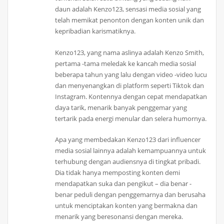
daun adalah Kenzo123, sensasi media sosial yang
telah memikat penonton dengan konten unik dan
kepribadian karismatiknya.
Kenzo123, yang nama aslinya adalah Kenzo Smith,
pertama -tama meledak ke kancah media sosial
beberapa tahun yang lalu dengan video -video lucu
dan menyenangkan di platform seperti Tiktok dan
Instagram. Kontennya dengan cepat mendapatkan
daya tarik, menarik banyak penggemar yang
tertarik pada energi menular dan selera humornya.
Apa yang membedakan Kenzo123 dari influencer
media sosial lainnya adalah kemampuannya untuk
terhubung dengan audiensnya di tingkat pribadi.
Dia tidak hanya memposting konten demi
mendapatkan suka dan pengikut – dia benar -
benar peduli dengan penggemarnya dan berusaha
untuk menciptakan konten yang bermakna dan
menarik yang beresonansi dengan mereka.