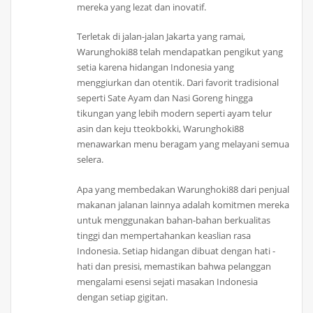
mereka yang lezat dan inovatif.
Terletak di jalan-jalan Jakarta yang ramai,
Warunghoki88 telah mendapatkan pengikut yang
setia karena hidangan Indonesia yang
menggiurkan dan otentik. Dari favorit tradisional
seperti Sate Ayam dan Nasi Goreng hingga
tikungan yang lebih modern seperti ayam telur
asin dan keju tteokbokki, Warunghoki88
menawarkan menu beragam yang melayani semua
selera.
Apa yang membedakan Warunghoki88 dari penjual
makanan jalanan lainnya adalah komitmen mereka
untuk menggunakan bahan-bahan berkualitas
tinggi dan mempertahankan keaslian rasa
Indonesia. Setiap hidangan dibuat dengan hati -
hati dan presisi, memastikan bahwa pelanggan
mengalami esensi sejati masakan Indonesia
dengan setiap gigitan.