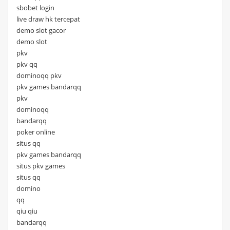
sbobet login
live draw hk tercepat
demo slot gacor
demo slot
pkv
pkv qq
dominoqq pkv
pkv games bandarqq
pkv
dominoqq
bandarqq
poker online
situs qq
pkv games bandarqq
situs pkv games
situs qq
domino
qq
qiu qiu
bandarqq