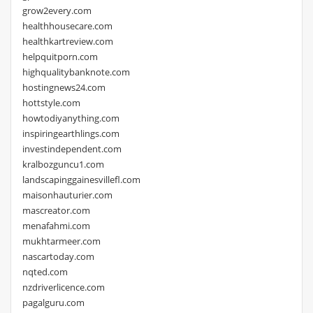
grow2every.com
healthhousecare.com
healthkartreview.com
helpquitporn.com
highqualitybanknote.com
hostingnews24.com
hottstyle.com
howtodiyanything.com
inspiringearthlings.com
investindependent.com
kralbozguncu1.com
landscapinggainesvillefl.com
maisonhauturier.com
mascreator.com
menafahmi.com
mukhtarmeer.com
nascartoday.com
nqted.com
nzdriverlicence.com
pagalguru.com