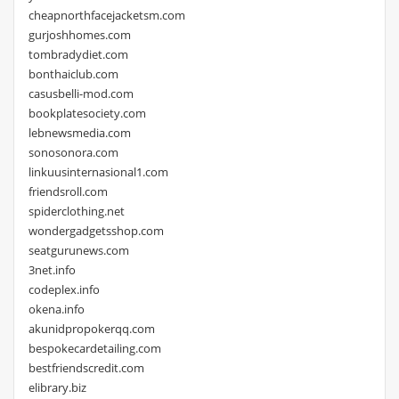
cheapnorthfacejacketsm.com
gurjoshhomes.com
tombradydiet.com
bonthaiclub.com
casusbelli-mod.com
bookplatesociety.com
lebnewsmedia.com
sonosonora.com
linkuusinternasional1.com
friendsroll.com
spiderclothing.net
wondergadgetsshop.com
seatgurunews.com
3net.info
codeplex.info
okena.info
akunidpropokerqq.com
bespokecardetailing.com
bestfriendscredit.com
elibrary.biz