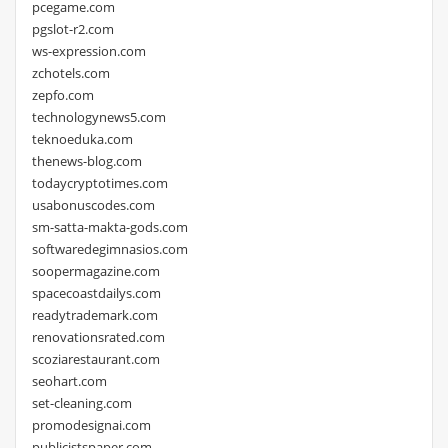
pcegame.com
pgslot-r2.com
ws-expression.com
zchotels.com
zepfo.com
technologynews5.com
teknoeduka.com
thenews-blog.com
todaycryptotimes.com
usabonuscodes.com
sm-satta-makta-gods.com
softwaredegimnasios.com
soopermagazine.com
spacecoastdailys.com
readytrademark.com
renovationsrated.com
scoziarestaurant.com
seohart.com
set-cleaning.com
promodesignai.com
publicistspaper.com