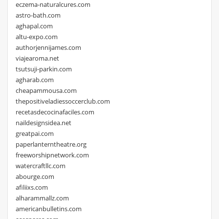
eczema-naturalcures.com
astro-bath.com
aghapal.com
altu-expo.com
authorjennijames.com
viajearoma.net
tsutsuji-parkin.com
agharab.com
cheapammousa.com
thepositiveladiessoccerclub.com
recetasdecocinafaciles.com
naildesignsidea.net
greatpai.com
paperlanterntheatre.org
freeworshipnetwork.com
watercraftllc.com
abourge.com
afiliixs.com
alharammallz.com
americanbulletins.com