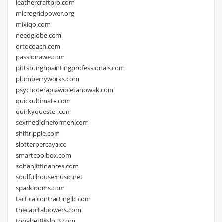
leathercraftpro.com
microgridpower.org
mixiqo.com
needglobe.com
ortocoach.com
passionawe.com
pittsburghpaintingprofessionals.com
plumberryworks.com
psychoterapiawioletanowak.com
quickultimate.com
quirkyquester.com
sexmedicineformen.com
shiftripple.com
slotterpercaya.co
smartcoolbox.com
sohanjitfinances.com
soulfulhousemusic.net
sparklooms.com
tacticalcontractingllc.com
thecapitalpowers.com
tobabet88slot3.com