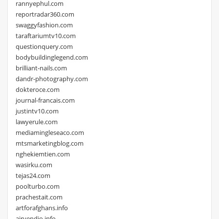
rannyephul.com
reportradar360.com
swaggyfashion.com
taraftariumtv10.com
questionquery.com
bodybuildinglegend.com
brilliant-nails.com
dandr-photography.com
dokteroce.com
journal-francais.com
justintv10.com
lawyerule.com
mediamingleseaco.com
mtsmarketingblog.com
nghekiemtien.com
wasirku.com
tejas24.com
poolturbo.com
prachestait.com
artforafghans.info
airvendio.info