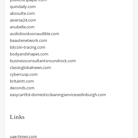
quindaily.com
abosulte.com
aiverse24.com
anubella.com
audiobooksonaudible.com
beautenetwork.com
bitcoin-tracing.com
bodyandshapes.com
businessconsultantsroundrock.com
classicglobalnews.com
cybercusp.com
britaintt.com
deconds.com
easycartltd-domesticcleaningservicesedinburgh.com
Links
uae-times.com