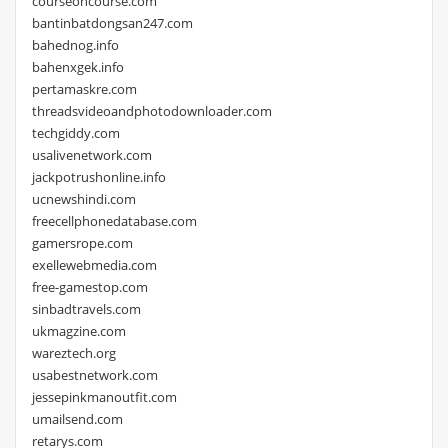
courseoncourse.com
bantinbatdongsan247.com
bahednog.info
bahenxgek.info
pertamaskre.com
threadsvideoandphotodownloader.com
techgiddy.com
usalivenetwork.com
jackpotrushonline.info
ucnewshindi.com
freecellphonedatabase.com
gamersrope.com
exellewebmedia.com
free-gamestop.com
sinbadtravels.com
ukmagzine.com
wareztech.org
usabestnetwork.com
jessepinkmanoutfit.com
umailsend.com
retarys.com