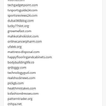
techgadgetpoint.com
tvsportsguide24.com
sportsreviews24.com
dubai360blog.com
lucky77slot.org
growmefast.com
mahkotahokislot.com
onlinecancerpharm.com
ufalek.org
mattress-disposal.com
happyflooringandcabinets.com
bodybuildinglife.co
qrdoggy.com
technologygud.com
realshocknews.com
pickgb.com
healthmistakes.com
ksfashiondresses.com
patterntrader.org
cnhpa.net