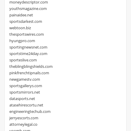
moneydescriptor.com
youthsmagazine.com
painaidee.net
sportsdarkest.com
webtoon.biz
thesportswires.com
hyungpro.com
sportingnewsnet.com
sportstime24day.com
sporteslive.com
theblingblingshields.com
pinkfrenchtipnails.com
newgamestv.com
sportsgallerys.com
sportsmirrors.net
datasports.net
atasehirescortu.net
engineeringtechub.com
jerryescorts.com
attorneylegal.co
voomb.com