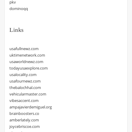
pkv
dominoqq
Links
usafullnewz.com
uktimenetwork.com
usaworldnewz.com
todayusaexplore.com
usalocality.com
usafournewz.com
thebalochhal.com
vehicularmaster.com
vibesaccent.com
ampajavierdemiguel.org
brainboosters.co
amberlately.com
joycebriscoe.com