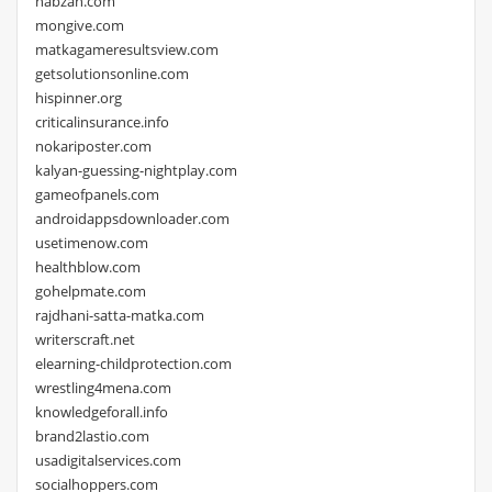
nabzah.com
mongive.com
matkagameresultsview.com
getsolutionsonline.com
hispinner.org
criticalinsurance.info
nokariposter.com
kalyan-guessing-nightplay.com
gameofpanels.com
androidappsdownloader.com
usetimenow.com
healthblow.com
gohelpmate.com
rajdhani-satta-matka.com
writerscraft.net
elearning-childprotection.com
wrestling4mena.com
knowledgeforall.info
brand2lastio.com
usadigitalservices.com
socialhoppers.com