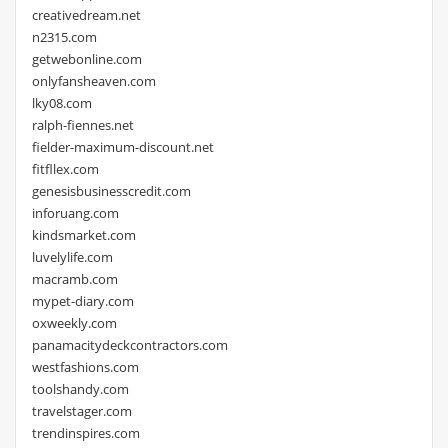
creativedream.net
n2315.com
getwebonline.com
onlyfansheaven.com
lky08.com
ralph-fiennes.net
fielder-maximum-discount.net
fitfllex.com
genesisbusinesscredit.com
inforuang.com
kindsmarket.com
luvelylife.com
macramb.com
mypet-diary.com
oxweekly.com
panamacitydeckcontractors.com
westfashions.com
toolshandy.com
travelstager.com
trendinspires.com