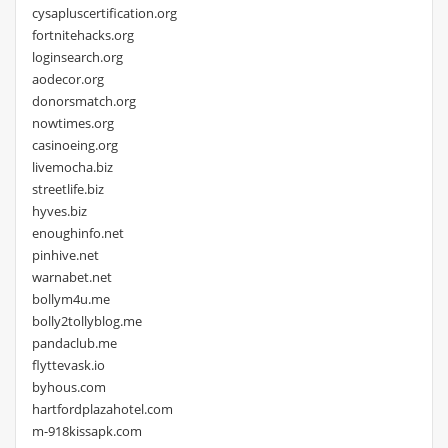
cysapluscertification.org
fortnitehacks.org
loginsearch.org
aodecor.org
donorsmatch.org
nowtimes.org
casinoeing.org
livemocha.biz
streetlife.biz
hyves.biz
enoughinfo.net
pinhive.net
warnabet.net
bollym4u.me
bolly2tollyblog.me
pandaclub.me
flyttevask.io
byhous.com
hartfordplazahotel.com
m-918kissapk.com