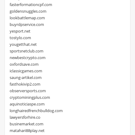
fasterformationcpf.com
goldensnuggles.com
lookbattlemap.com
buyrdpservice.com
yesport.net
tostylo.com
yougetthat.net
sportsnetclub.com
newbestcrypto.com
oxfordsave.com
iclassicgames.com
saung-artikel.com
fasthokivip2.com
observersports.com
cryptominingplus.com
aquinoticiaspe.com
longhairedfrenchbulldog.com
lawyersforhire.co
businemarket.com
matahari88play.net