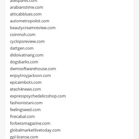
asespares.com
arabianstime.com
atticabblues.com
autometropolist.com
beautycreamreview.com
coinmoh.com
cyclopsreview.com
dattgen.com
didoivatnang.com
dogsbarks.com
dwmsoftwarehouse.com
enjoytroyjackson.com
epicaimbots.com
etech4news.com
expresspsychedelicsshop.com
fashionistani.com
feelingswed.com
firecabal.com
forbessmagazine.com
globalmarketlivetoday.com
gpl-license.com