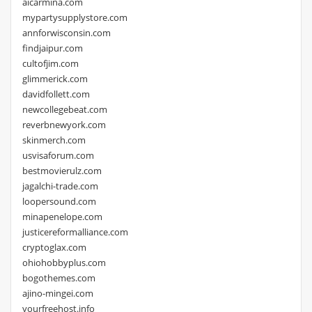
aicarmina.com
mypartysupplystore.com
annforwisconsin.com
findjaipur.com
cultofjim.com
glimmerick.com
davidfollett.com
newcollegebeat.com
reverbnewyork.com
skinmerch.com
usvisaforum.com
bestmovierulz.com
jagalchi-trade.com
loopersound.com
minapenelope.com
justicereformalliance.com
cryptoglax.com
ohiohobbyplus.com
bogothemes.com
ajino-mingei.com
yourfreehost.info