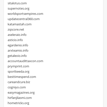
sitalotus.com
supernotes.org
worldsportsempires.com
updatecentral360.com
katamastah.com
zqscore.net
aseleraio.info
asticio.info
egardenio.info
arxteamio.info
getalexio.info
accountaudittaxcon.com
prymprint.com
sportkeeda.org
besttimespend.com
careandcure.biz
cogniyo.com
easymagazines.org
hirfanjilasmi.com
hometricks.org