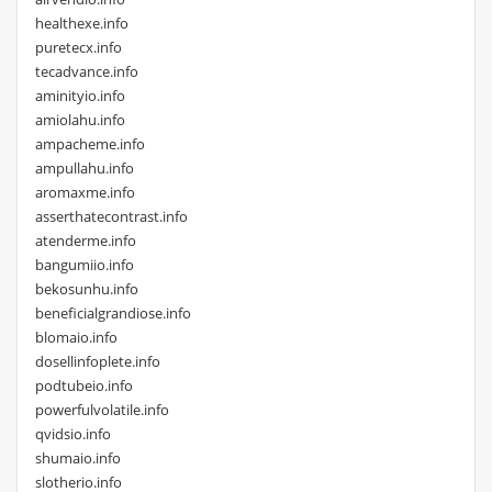
healthexe.info
puretecx.info
tecadvance.info
aminityio.info
amiolahu.info
ampacheme.info
ampullahu.info
aromaxme.info
asserthatecontrast.info
atenderme.info
bangumiio.info
bekosunhu.info
beneficialgrandiose.info
blomaio.info
dosellinfoplete.info
podtubeio.info
powerfulvolatile.info
qvidsio.info
shumaio.info
slotherio.info