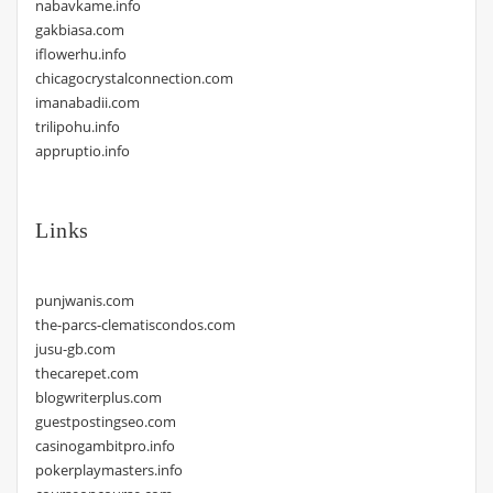
nabavkame.info
gakbiasa.com
iflowerhu.info
chicagocrystalconnection.com
imanabadii.com
trilipohu.info
appruptio.info
Links
punjwanis.com
the-parcs-clematiscondos.com
jusu-gb.com
thecarepet.com
blogwriterplus.com
guestpostingseo.com
casinogambitpro.info
pokerplaymasters.info