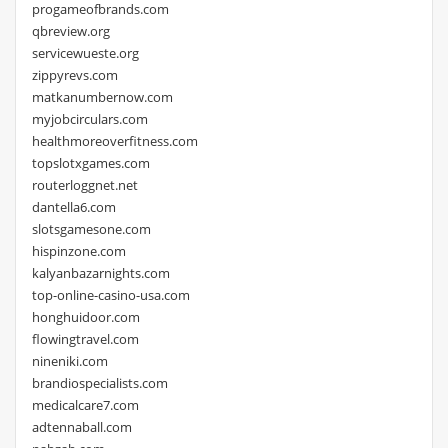
progameofbrands.com
qbreview.org
servicewueste.org
zippyrevs.com
matkanumbernow.com
myjobcirculars.com
healthmoreoverfitness.com
topslotxgames.com
routerloggnet.net
dantella6.com
slotsgamesone.com
hispinzone.com
kalyanbazarnights.com
top-online-casino-usa.com
honghuidoor.com
flowingtravel.com
nineniki.com
brandiospecialists.com
medicalcare7.com
adtennaball.com