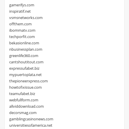
gamerifys.com
inspiratif.net
vsmsnetworks.com
offthem.com
ibommatv.com
techporfit.com
bekasionline.com
nbusinessplan.com
greenlife360.com
cantshoutitout.com
expressufabet.biz
mypuertoplata.net
thepioneerxpress.com
howtofixissue.com
teamufabet.biz
webfullform.com
allviddownload.com
decorsmag.com
gamblingcasinonews.com
universitiesofamerica.net