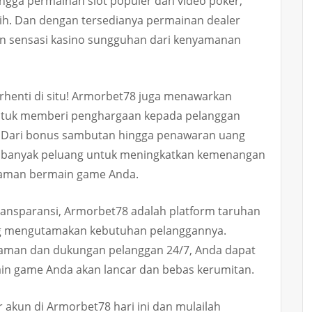
hingga permainan slot populer dan video poker,
pilih. Dan dengan tersedianya permainan dealer
n sensasi kasino sungguhan dari kenyamanan
henti di situ! Armorbet78 juga menawarkan
ntuk memberi penghargaan kepada pelanggan
. Dari bonus sambutan hingga penawaran uang
da banyak peluang untuk meningkatkan kemenangan
aman bermain game Anda.
ransparansi, Armorbet78 adalah platform taruhan
ng mengutamakan kebutuhan pelanggannya.
aman dan dukungan pelanggan 24/7, Anda dapat
n game Anda akan lancar dan bebas kerumitan.
akun di Armorbet78 hari ini dan mulailah