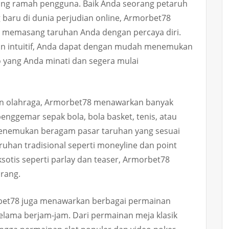
ang ramah pengguna. Baik Anda seorang petaruh
baru di dunia perjudian online, Armorbet78
 memasang taruhan Anda dengan percaya diri.
n intuitif, Anda dapat dengan mudah menemukan
 yang Anda minati dan segera mulai
han olahraga, Armorbet78 menawarkan banyak
 penggemar sepak bola, bola basket, tenis, atau
menemukan beragam pasar taruhan yang sesuai
ruhan tradisional seperti moneyline dan point
ksotis seperti parlay dan teaser, Armorbet78
rang.
rbet78 juga menawarkan berbagai permainan
lama berjam-jam. Dari permainan meja klasik