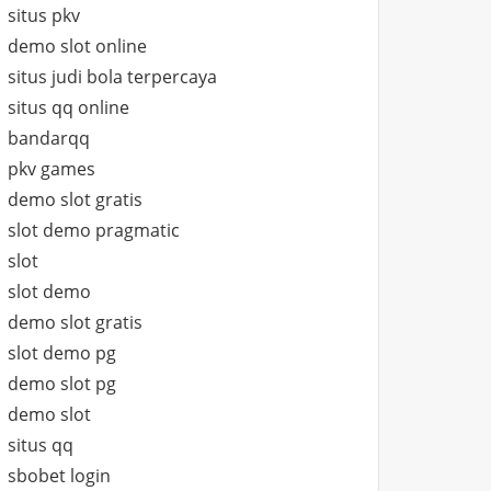
situs pkv
demo slot online
situs judi bola terpercaya
situs qq online
bandarqq
pkv games
demo slot gratis
slot demo pragmatic
slot
slot demo
demo slot gratis
slot demo pg
demo slot pg
demo slot
situs qq
sbobet login