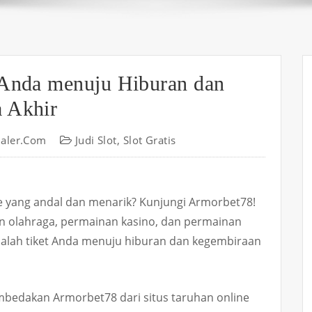
 Anda menuju Hiburan dan
 Akhir
aler.com
Judi Slot
,
Slot Gratis
e yang andal dan menarik? Kunjungi Armorbet78!
n olahraga, permainan kasino, dan permainan
dalah tiket Anda menuju hiburan dan kegembiraan
mbedakan Armorbet78 dari situs taruhan online