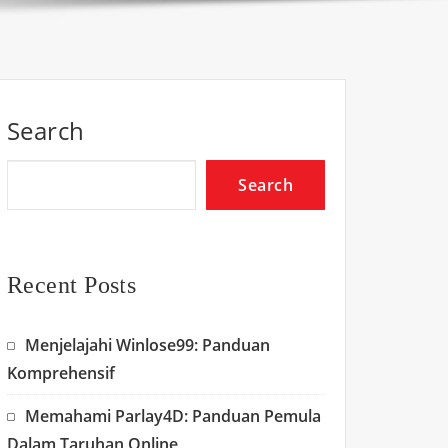
Search
Search
Recent Posts
Menjelajahi Winlose99: Panduan
Komprehensif
Memahami Parlay4D: Panduan Pemula
Dalam Taruhan Online