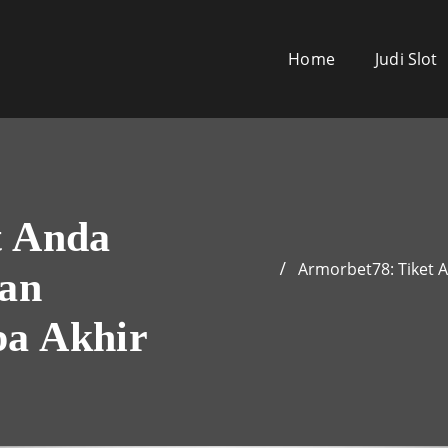
Home
Judi Slot
t Anda
Armorbet78: Tiket
an
a Akhir