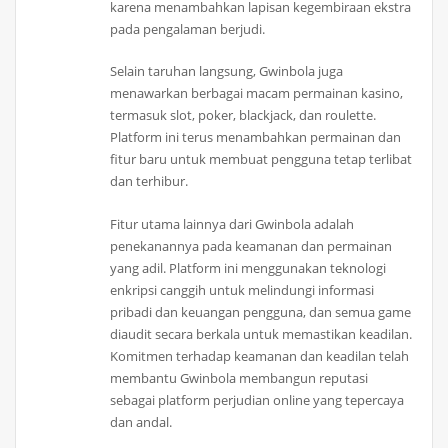
karena menambahkan lapisan kegembiraan ekstra
pada pengalaman berjudi.
Selain taruhan langsung, Gwinbola juga
menawarkan berbagai macam permainan kasino,
termasuk slot, poker, blackjack, dan roulette.
Platform ini terus menambahkan permainan dan
fitur baru untuk membuat pengguna tetap terlibat
dan terhibur.
Fitur utama lainnya dari Gwinbola adalah
penekanannya pada keamanan dan permainan
yang adil. Platform ini menggunakan teknologi
enkripsi canggih untuk melindungi informasi
pribadi dan keuangan pengguna, dan semua game
diaudit secara berkala untuk memastikan keadilan.
Komitmen terhadap keamanan dan keadilan telah
membantu Gwinbola membangun reputasi
sebagai platform perjudian online yang tepercaya
dan andal.