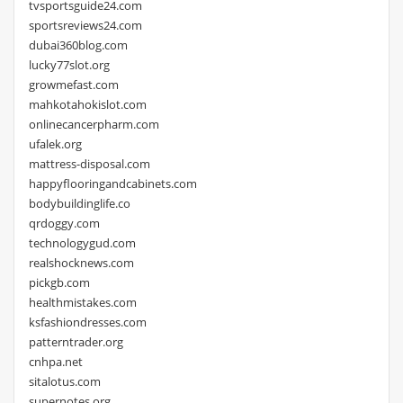
tvsportsguide24.com
sportsreviews24.com
dubai360blog.com
lucky77slot.org
growmefast.com
mahkotahokislot.com
onlinecancerpharm.com
ufalek.org
mattress-disposal.com
happyflooringandcabinets.com
bodybuildinglife.co
qrdoggy.com
technologygud.com
realshocknews.com
pickgb.com
healthmistakes.com
ksfashiondresses.com
patterntrader.org
cnhpa.net
sitalotus.com
supernotes.org