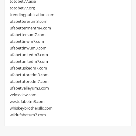
totobet77.asia
totobet77.org
trendingpublication.com
ufabettererum3.com
ufabettermentm4.com
ufabettersum7.com
ufabettinwm7.com
ufabettinwum3.com
ufabetunitedm3.com
ufabetunitedm7.com
ufabetuskedm7.com
ufabetutoredm3.com
ufabetutoredm7.com
ufabetvalleyum3.com
veloxview.com
westufabetm3.com
whiskeybrothersllc.com
wildufabetum7.com