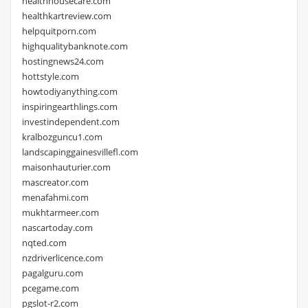
healthhousecare.com
healthkartreview.com
helpquitporn.com
highqualitybanknote.com
hostingnews24.com
hottstyle.com
howtodiyanything.com
inspiringearthlings.com
investindependent.com
kralbozguncu1.com
landscapinggainesvillefl.com
maisonhauturier.com
mascreator.com
menafahmi.com
mukhtarmeer.com
nascartoday.com
nqted.com
nzdriverlicence.com
pagalguru.com
pcegame.com
pgslot-r2.com