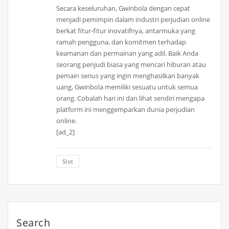
Secara keseluruhan, Gwinbola dengan cepat
menjadi pemimpin dalam industri perjudian online
berkat fitur-fitur inovatifnya, antarmuka yang
ramah pengguna, dan komitmen terhadap
keamanan dan permainan yang adil. Baik Anda
seorang penjudi biasa yang mencari hiburan atau
pemain serius yang ingin menghasilkan banyak
uang, Gwinbola memiliki sesuatu untuk semua
orang. Cobalah hari ini dan lihat sendiri mengapa
platform ini menggemparkan dunia perjudian
online.
[ad_2]
Slot
Search