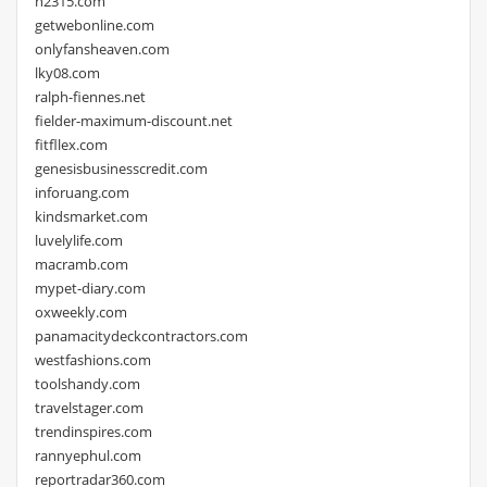
n2315.com
getwebonline.com
onlyfansheaven.com
lky08.com
ralph-fiennes.net
fielder-maximum-discount.net
fitfllex.com
genesisbusinesscredit.com
inforuang.com
kindsmarket.com
luvelylife.com
macramb.com
mypet-diary.com
oxweekly.com
panamacitydeckcontractors.com
westfashions.com
toolshandy.com
travelstager.com
trendinspires.com
rannyephul.com
reportradar360.com