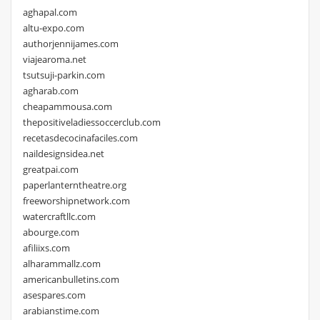
aghapal.com
altu-expo.com
authorjennijames.com
viajearoma.net
tsutsuji-parkin.com
agharab.com
cheapammousa.com
thepositiveladiessoccerclub.com
recetasdecocinafaciles.com
naildesignsidea.net
greatpai.com
paperlanterntheatre.org
freeworshipnetwork.com
watercraftllc.com
abourge.com
afiliixs.com
alharammallz.com
americanbulletins.com
asespares.com
arabianstime.com