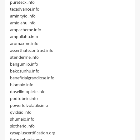
puretecx.info
tecadvance.info
aminityio.info
amiolahu.info
ampacheme.info
ampullahu.info
aromaxme.info
asserthatecontrast.info
atenderme.info
bangumiio.info
bekosunhu.info
beneficialgrandiose.info
blomaio.info
dosellinfoplete.info
podtubeio.info
powerfulvolatile.info
qvidsio.info
shumaio.info
slotherio.info
cysapluscertification.org
fortnitehacks.org