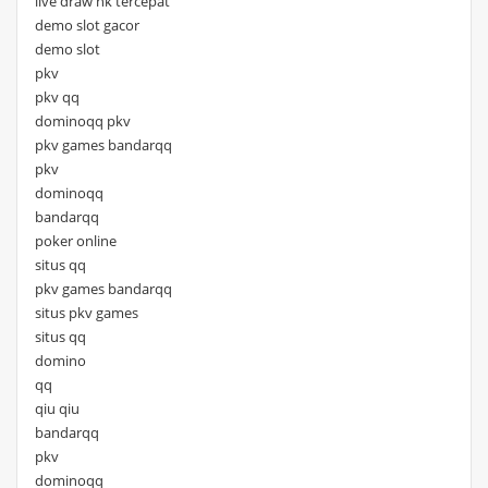
live draw hk tercepat
demo slot gacor
demo slot
pkv
pkv qq
dominoqq pkv
pkv games bandarqq
pkv
dominoqq
bandarqq
poker online
situs qq
pkv games bandarqq
situs pkv games
situs qq
domino
qq
qiu qiu
bandarqq
pkv
dominoqq