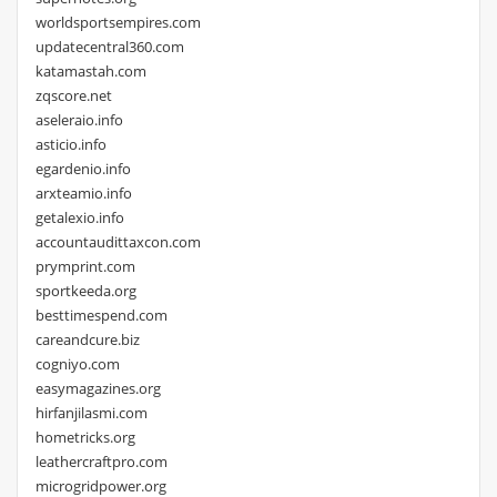
worldsportsempires.com
updatecentral360.com
katamastah.com
zqscore.net
aseleraio.info
asticio.info
egardenio.info
arxteamio.info
getalexio.info
accountaudittaxcon.com
prymprint.com
sportkeeda.org
besttimespend.com
careandcure.biz
cogniyo.com
easymagazines.org
hirfanjilasmi.com
hometricks.org
leathercraftpro.com
microgridpower.org