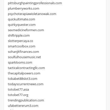
pittsburghpaintingprofessionals.com
plumberryworks.com
psychoterapiawioletanowak.com
quickultimate.com
quirkyquester.com
sexmedicineformen.com
shiftripple.com
slotterpercaya.co
smartcoolbox.com
sohanjitfinances.com
soulfulhousemusic.net
sparklooms.com
tacticalcontractingllc.com
thecapitalpowers.com
tobabet88slot3.com
todayscurrentnews.com
totobet77.asia
totobet77.org
trendingpublication.com
ufabettererum3.com