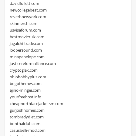
davidfollett.com
newcollegebeat.com
reverbnewyork.com
skinmerch.com
usvisaforum.com
bestmovierulz.com
jagalchi-trade.com
loopersound.com
minapenelope.com
justicereformalliance.com
cryptoglax.com
ohiohobbyplus.com
bogothemes.com
ajino-mingei.com
yourfreehost.info
cheapnorthfacejacketsm.com
gurjoshhomes.com
tombradydiet.com
bonthaiclub.com
casusbelli-mod.com