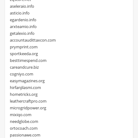
aseleraio.info
asticio.info
egardenio.info
arxteamio.info
getalexio.info
accountaudittaxcon.com
prymprint.com
sportkeeda.org
besttimespend.com
careandcure.biz
cogniyo.com
easymagazines.org
hirfanjilasmi.com
hometricks.org
leathercraftpro.com
microgridpower.org
mixiqo.com
needglobe.com
ortocoach.com
passionawe.com