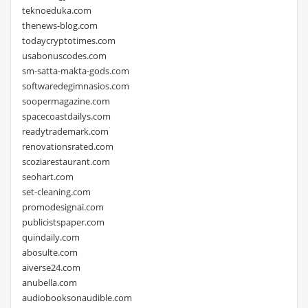
teknoeduka.com
thenews-blog.com
todaycryptotimes.com
usabonuscodes.com
sm-satta-makta-gods.com
softwaredegimnasios.com
soopermagazine.com
spacecoastdailys.com
readytrademark.com
renovationsrated.com
scoziarestaurant.com
seohart.com
set-cleaning.com
promodesignai.com
publicistspaper.com
quindaily.com
abosulte.com
aiverse24.com
anubella.com
audiobooksonaudible.com