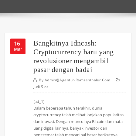
Bangkitnya Idncash:
16
Mar
Cryptocurrency baru yang
revolusioner mengambil
pasar dengan badai
By
Admin@agentur-Ramsenthaler.com
Judi Slot
[ad_1]
Dalam beberapa tahun terakhir, dunia
cryptocurrency telah melihat lonjakan popularitas
dan inovasi. Dengan munculnya Bitcoin dan mata
uang digital lainnya, banyak investor dan
penggemar telah mencari hal besar berikutnya