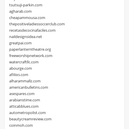
tsutsuji-parkin.com
agharab.com
cheapammousa.com
thepositiveladiessoccerclub.com
recetasdecocinafaciles.com
naildesignsidea.net
greatpai.com
paperlanterntheatre.org
freeworshipnetwork.com
watercraftllc.com
abourge.com
afiliixs.com
alharammallz.com
americanbulletins.com
asespares.com
arabianstime.com
atticabblues.com
autometropolist.com
beautycreamreview.com
coinmoh.com