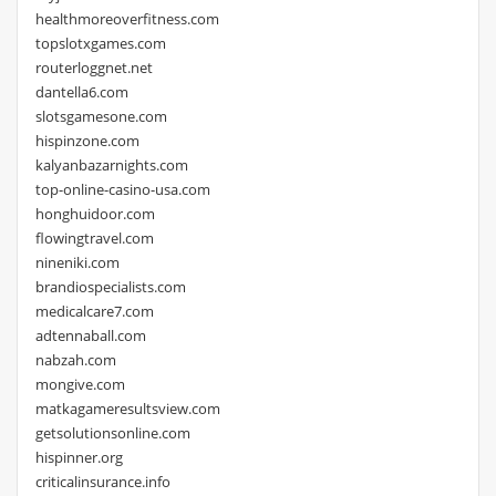
healthmoreoverfitness.com
topslotxgames.com
routerloggnet.net
dantella6.com
slotsgamesone.com
hispinzone.com
kalyanbazarnights.com
top-online-casino-usa.com
honghuidoor.com
flowingtravel.com
nineniki.com
brandiospecialists.com
medicalcare7.com
adtennaball.com
nabzah.com
mongive.com
matkagameresultsview.com
getsolutionsonline.com
hispinner.org
criticalinsurance.info