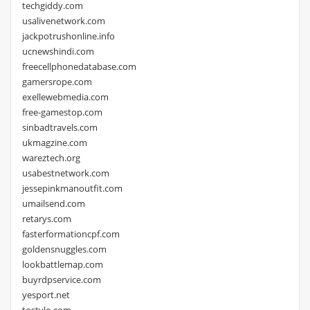
techgiddy.com
usalivenetwork.com
jackpotrushonline.info
ucnewshindi.com
freecellphonedatabase.com
gamersrope.com
exellewebmedia.com
free-gamestop.com
sinbadtravels.com
ukmagzine.com
wareztech.org
usabestnetwork.com
jessepinkmanoutfit.com
umailsend.com
retarys.com
fasterformationcpf.com
goldensnuggles.com
lookbattlemap.com
buyrdpservice.com
yesport.net