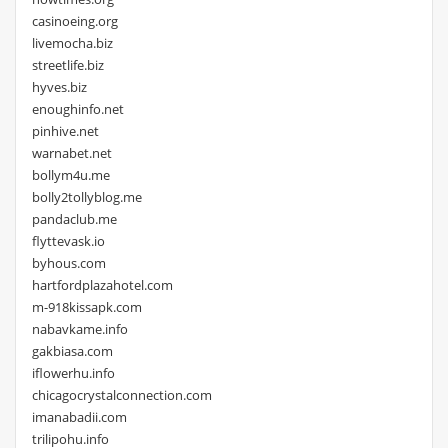
casinoeing.org
livemocha.biz
streetlife.biz
hyves.biz
enoughinfo.net
pinhive.net
warnabet.net
bollym4u.me
bolly2tollyblog.me
pandaclub.me
flyttevask.io
byhous.com
hartfordplazahotel.com
m-918kissapk.com
nabavkame.info
gakbiasa.com
iflowerhu.info
chicagocrystalconnection.com
imanabadii.com
trilipohu.info