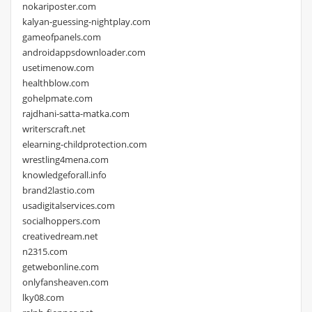
nokariposter.com
kalyan-guessing-nightplay.com
gameofpanels.com
androidappsdownloader.com
usetimenow.com
healthblow.com
gohelpmate.com
rajdhani-satta-matka.com
writerscraft.net
elearning-childprotection.com
wrestling4mena.com
knowledgeforall.info
brand2lastio.com
usadigitalservices.com
socialhoppers.com
creativedream.net
n2315.com
getwebonline.com
onlyfansheaven.com
lky08.com