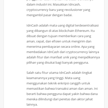
dalam industri ini. Masukkan Idncash,
cryptocurrency baru yang revolusioner yang
mengambil pasar dengan badai.
IdnCash adalah mata uang digital terdesentralisasi
yang dibangun di atas blockchain Ethereum. Itu
dibuat dengan tujuan memberikan cara yang
aman, cepat, dan efisien untuk mengirim dan
menerima pembayaran secara online. Apa yang
membedakan IdnCash dari cryptocurrency lainnya
adalah fitur dan manfaat unik yang menjadikannya
pilihan yang disukai bagi banyak pengguna.
Salah satu fitur utama IdnCash adalah tingkat
keamanannya yang tinggi. Mata uang
menggunakan teknik enkripsi canggih untuk
memastikan bahwa transaksi aman dan aman. Ini
berarti bahwa pengguna dapat yakin bahwa dana
mereka dilindungi dari peretas dan aktor jahat
lainnya.