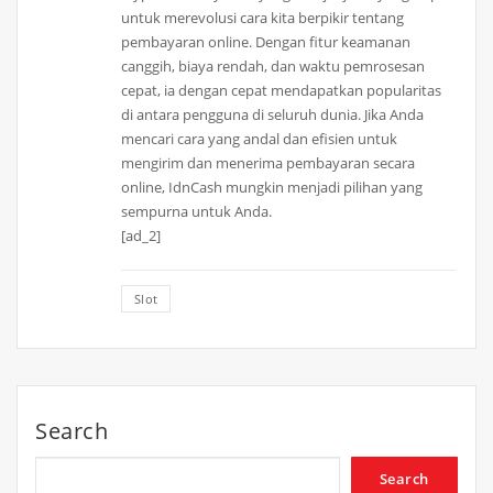
untuk merevolusi cara kita berpikir tentang
pembayaran online. Dengan fitur keamanan
canggih, biaya rendah, dan waktu pemrosesan
cepat, ia dengan cepat mendapatkan popularitas
di antara pengguna di seluruh dunia. Jika Anda
mencari cara yang andal dan efisien untuk
mengirim dan menerima pembayaran secara
online, IdnCash mungkin menjadi pilihan yang
sempurna untuk Anda.
[ad_2]
Slot
Search
Search