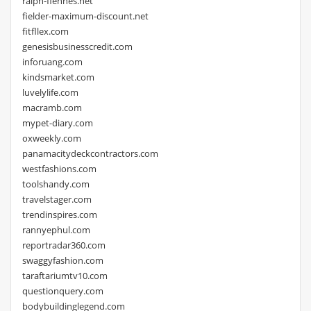
ralph-fiennes.net
fielder-maximum-discount.net
fitfllex.com
genesisbusinesscredit.com
inforuang.com
kindsmarket.com
luvelylife.com
macramb.com
mypet-diary.com
oxweekly.com
panamacitydeckcontractors.com
westfashions.com
toolshandy.com
travelstager.com
trendinspires.com
rannyephul.com
reportradar360.com
swaggyfashion.com
taraftariumtv10.com
questionquery.com
bodybuildinglegend.com