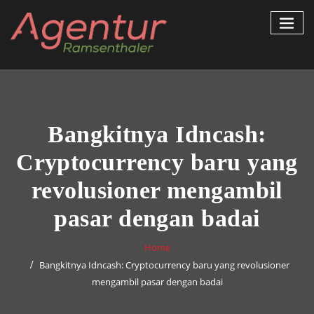
Skip
to
content
Bangkitnya Idncash:
Cryptocurrency baru yang
revolusioner mengambil
pasar dengan badai
Home
Bangkitnya Idncash: Cryptocurrency baru yang revolusioner
mengambil pasar dengan badai