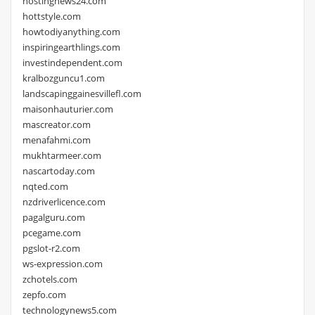
hostingnews24.com
hottstyle.com
howtodiyanything.com
inspiringearthlings.com
investindependent.com
kralbozguncu1.com
landscapinggainesvillefl.com
maisonhauturier.com
mascreator.com
menafahmi.com
mukhtarmeer.com
nascartoday.com
nqted.com
nzdriverlicence.com
pagalguru.com
pcegame.com
pgslot-r2.com
ws-expression.com
zchotels.com
zepfo.com
technologynews5.com