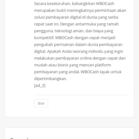
Secara keseluruhan, kebangkitan WBOCash
merupakan bukti meningkatnya permintaan akan
solusi pembayaran digital di dunia yang serba
cepat saat ini. Dengan antarmuka yang ramah
pengguna, teknologi aman, dan biaya yang
kompetitif, WBOCash dengan cepat menjadi
pengubah permainan dalam dunia pembayaran
digital. Apakah Anda seorang individu yang ingin
melakukan pembayaran online dengan cepat dan
mudah atau bisnis yang mencari platform
pembayaran yang andal, WBOCash layak untuk
dipertimbangkan.
[ad_2]
Slot