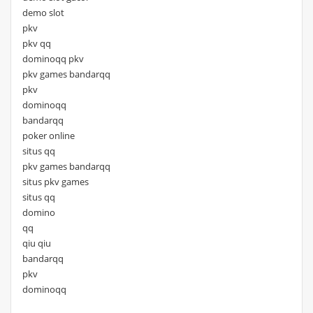
demo slot
pkv
pkv qq
dominoqq pkv
pkv games bandarqq
pkv
dominoqq
bandarqq
poker online
situs qq
pkv games bandarqq
situs pkv games
situs qq
domino
qq
qiu qiu
bandarqq
pkv
dominoqq