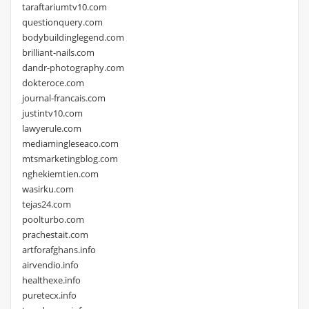
taraftariumtv10.com
questionquery.com
bodybuildinglegend.com
brilliant-nails.com
dandr-photography.com
dokteroce.com
journal-francais.com
justintv10.com
lawyerule.com
mediamingleseaco.com
mtsmarketingblog.com
nghekiemtien.com
wasirku.com
tejas24.com
poolturbo.com
prachestait.com
artforafghans.info
airvendio.info
healthexe.info
puretecx.info