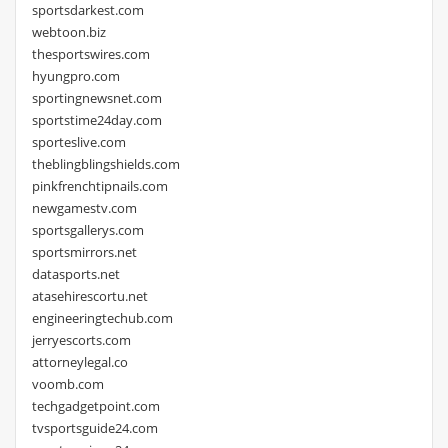
sportsdarkest.com
webtoon.biz
thesportswires.com
hyungpro.com
sportingnewsnet.com
sportstime24day.com
sporteslive.com
theblingblingshields.com
pinkfrenchtipnails.com
newgamestv.com
sportsgallerys.com
sportsmirrors.net
datasports.net
atasehirescortu.net
engineeringtechub.com
jerryescorts.com
attorneylegal.co
voomb.com
techgadgetpoint.com
tvsportsguide24.com