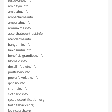
tecadvance.info
aminityio.info
amiolahu.info
ampacheme.info
ampullahu.info
aromaxme.info
asserthatecontrast.info
atenderme.info
bangumiio.info
bekosunhu.info
beneficialgrandiose.info
blomaio.info
dosellinfoplete.info
podtubeio.info
powerfulvolatile.info
qvidsio.info
shumaio.info
slotherio.info
cysapluscertification.org
fortnitehacks.org
loginsearch.org