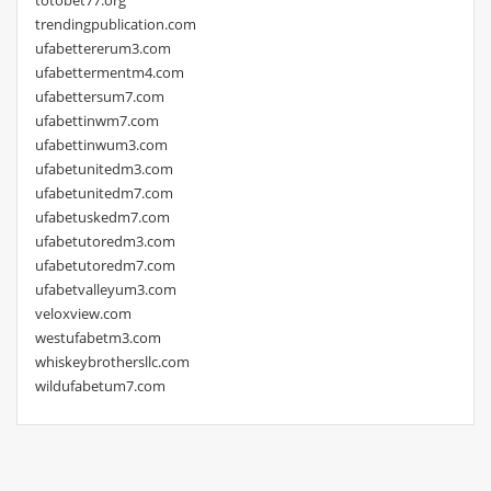
trendingpublication.com
ufabettererum3.com
ufabettermentm4.com
ufabettersum7.com
ufabettinwm7.com
ufabettinwum3.com
ufabetunitedm3.com
ufabetunitedm7.com
ufabetuskedm7.com
ufabetutoredm3.com
ufabetutoredm7.com
ufabetvalleyum3.com
veloxview.com
westufabetm3.com
whiskeybrothersllc.com
wildufabetum7.com