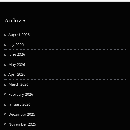
Archives
August 2026
July 2026
June 2026
May 2026
April 2026
March 2026
February 2026
January 2026
December 2025
November 2025