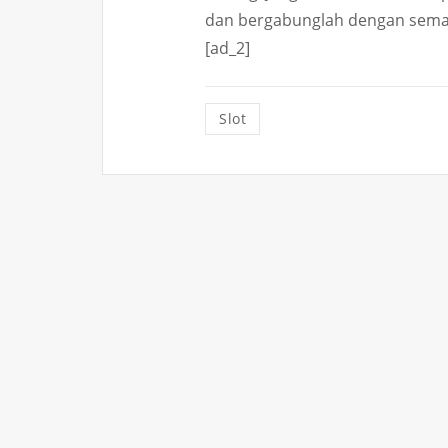
dan bergabunglah dengan sema
[ad_2]
Slot