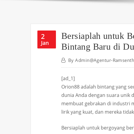
Bersiaplah untuk 
2
Jan
Bintang Baru di D
By
Admin@agentur-Ramsenth
[ad_1]
Orion88 adalah bintang yang se
dunia Anda dengan suara unik 
membuat gebrakan di industri 
lirik yang kuat, dan mereka ti
Bersiaplah untuk bergoyang be