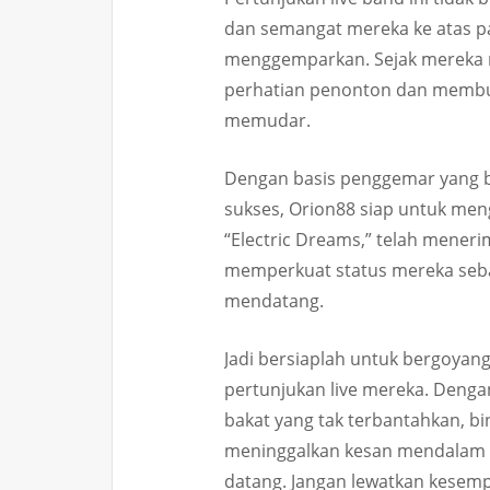
dan semangat mereka ke atas p
menggemparkan. Sejak mereka 
perhatian penonton dan membua
memudar.
Dengan basis penggemar yang 
sukses, Orion88 siap untuk men
“Electric Dreams,” telah mener
memperkuat status mereka seba
mendatang.
Jadi bersiaplah untuk bergoyan
pertunjukan live mereka. Dengan
bakat yang tak terbantahkan, bi
meninggalkan kesan mendalam d
datang. Jangan lewatkan kesem