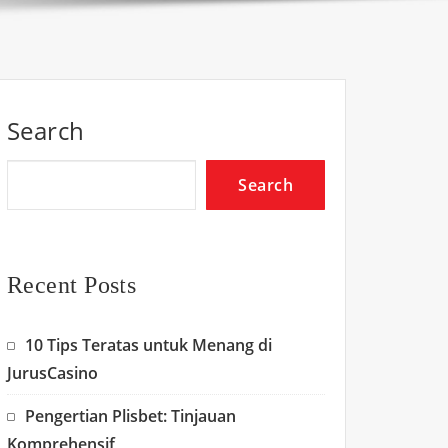
Search
Search
Recent Posts
10 Tips Teratas untuk Menang di
JurusCasino
Pengertian Plisbet: Tinjauan
Komprehensif