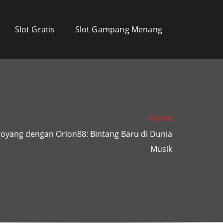
Slot Gratis
Slot Gampang Menang
Home
goyang dengan Orion88: Bintang Baru di Dunia
Musik