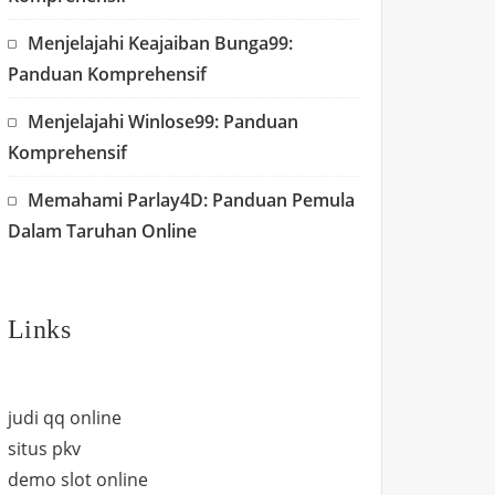
Menjelajahi Keajaiban Bunga99:
Panduan Komprehensif
Menjelajahi Winlose99: Panduan
Komprehensif
Memahami Parlay4D: Panduan Pemula
Dalam Taruhan Online
Links
judi qq online
situs pkv
demo slot online