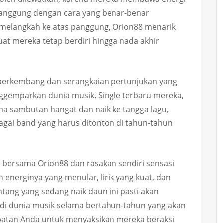
anggung dengan cara yang benar-benar
melangkah ke atas panggung, Orion88 menarik
t mereka tetap berdiri hingga nada akhir
berkembang dan serangkaian pertunjukan yang
ggemparkan dunia musik. Single terbaru mereka,
ima sambutan hangat dan naik ke tangga lagu,
gai band yang harus ditonton di tahun-tahun
g bersama Orion88 dan rasakan sendiri sensasi
 energinya yang menular, lirik yang kuat, dan
ntang yang sedang naik daun ini pasti akan
i dunia musik selama bertahun-tahun yang akan
patan Anda untuk menyaksikan mereka beraksi