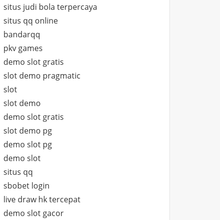
situs judi bola terpercaya
situs qq online
bandarqq
pkv games
demo slot gratis
slot demo pragmatic
slot
slot demo
demo slot gratis
slot demo pg
demo slot pg
demo slot
situs qq
sbobet login
live draw hk tercepat
demo slot gacor