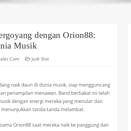
Bergoyang dengan Orion88:
unia Musik
aler.com
Judi Slot
dang naik daun di dunia musik, siap mengguncang
dan penampilan menawan. Band berbakat ini telah
musik dengan energi mereka yang menular dan
dak menunjukkan tanda-tanda melambat.
rsama Orion88 saat mereka naik ke panggung dan