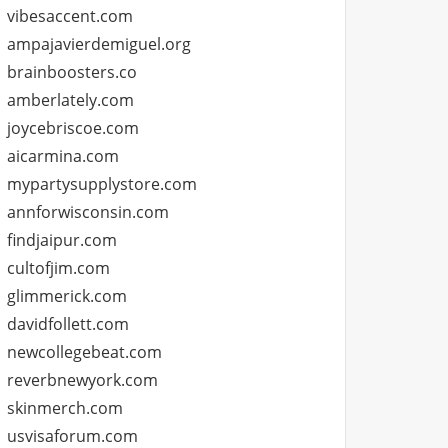
vibesaccent.com
ampajavierdemiguel.org
brainboosters.co
amberlately.com
joycebriscoe.com
aicarmina.com
mypartysupplystore.com
annforwisconsin.com
findjaipur.com
cultofjim.com
glimmerick.com
davidfollett.com
newcollegebeat.com
reverbnewyork.com
skinmerch.com
usvisaforum.com