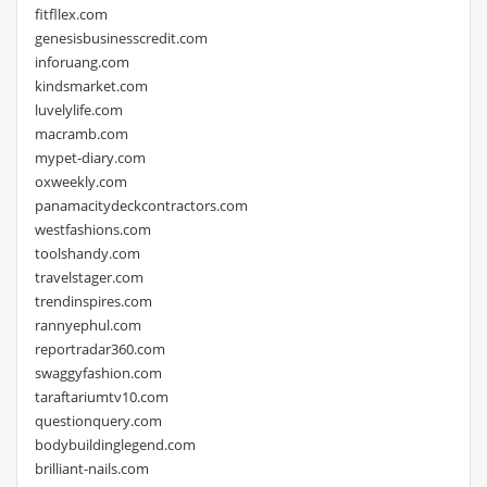
fitfllex.com
genesisbusinesscredit.com
inforuang.com
kindsmarket.com
luvelylife.com
macramb.com
mypet-diary.com
oxweekly.com
panamacitydeckcontractors.com
westfashions.com
toolshandy.com
travelstager.com
trendinspires.com
rannyephul.com
reportradar360.com
swaggyfashion.com
taraftariumtv10.com
questionquery.com
bodybuildinglegend.com
brilliant-nails.com