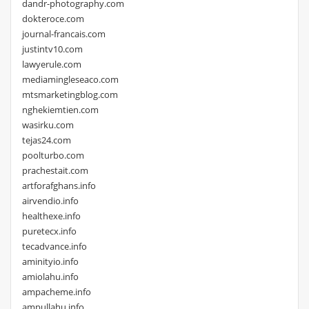
dandr-photography.com
dokteroce.com
journal-francais.com
justintv10.com
lawyerule.com
mediamingleseaco.com
mtsmarketingblog.com
nghekiemtien.com
wasirku.com
tejas24.com
poolturbo.com
prachestait.com
artforafghans.info
airvendio.info
healthexe.info
puretecx.info
tecadvance.info
aminityio.info
amiolahu.info
ampacheme.info
ampullahu.info