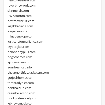
newcollegebeat.com
reverbnewyork.com
skinmerch.com
usvisaforum.com
bestmovierulz.com
jagalchi-trade.com
loopersound.com
minapenelope.com
justicereformalliance.com
cryptoglax.com
ohiohobbyplus.com
bogothemes.com
ajino-mingei.com
yourfreehost.info
cheapnorthfacejacketsm.com
gurjoshhomes.com
tombradydiet.com
bonthaiclub.com
casusbelli-mod.com
bookplatesociety.com
lebnewsmedia.com