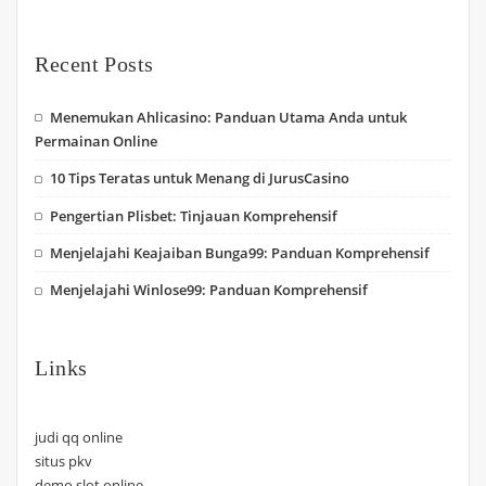
Recent Posts
Menemukan Ahlicasino: Panduan Utama Anda untuk
Permainan Online
10 Tips Teratas untuk Menang di JurusCasino
Pengertian Plisbet: Tinjauan Komprehensif
Menjelajahi Keajaiban Bunga99: Panduan Komprehensif
Menjelajahi Winlose99: Panduan Komprehensif
Links
judi qq online
situs pkv
demo slot online