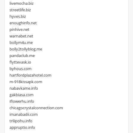
livemocha.biz
streetlife.biz
hyves.biz
enoughinfo.net
pinhive.net
warnabet.net
bollym4u.me
bolly2tollyblog.me
pandaclub.me
flyttevask.io
byhous.com
hartfordplazahotel.com
m-918kissapk.com
nabavkame.info
gakbiasa.com
iflowerhu.info
chicagocrystalconnection.com
imanabadii.com
trilipohu.info
appruptio.info