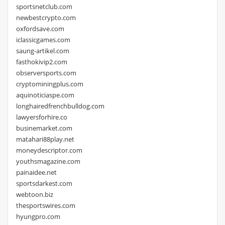
sportsnetclub.com
newbestcrypto.com
oxfordsave.com
iclassicgames.com
saung-artikel.com
fasthokivip2.com
observersports.com
cryptominingplus.com
aquinoticiaspe.com
longhairedfrenchbulldog.com
lawyersforhire.co
businemarket.com
matahari88play.net
moneydescriptor.com
youthsmagazine.com
painaidee.net
sportsdarkest.com
webtoon.biz
thesportswires.com
hyungpro.com