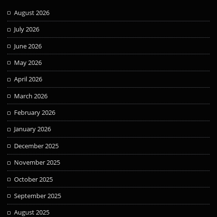
August 2026
July 2026
June 2026
May 2026
April 2026
March 2026
February 2026
January 2026
December 2025
November 2025
October 2025
September 2025
August 2025