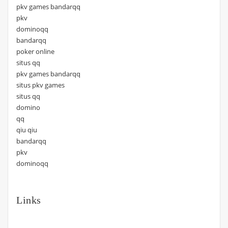
pkv games bandarqq
pkv
dominoqq
bandarqq
poker online
situs qq
pkv games bandarqq
situs pkv games
situs qq
domino
qq
qiu qiu
bandarqq
pkv
dominoqq
Links