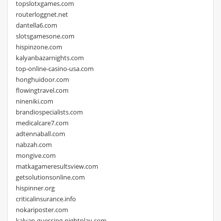
topslotxgames.com
routerloggnet.net
dantella6.com
slotsgamesone.com
hispinzone.com
kalyanbazarnights.com
top-online-casino-usa.com
honghuidoor.com
flowingtravel.com
nineniki.com
brandiospecialists.com
medicalcare7.com
adtennaball.com
nabzah.com
mongive.com
matkagameresultsview.com
getsolutionsonline.com
hispinner.org
criticalinsurance.info
nokariposter.com
kalyan-guessing-nightplay.com