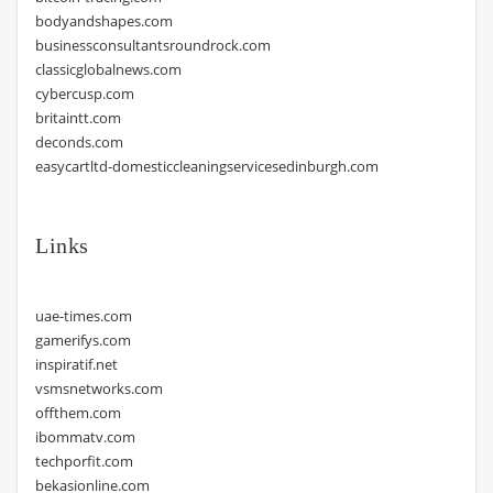
bodyandshapes.com
businessconsultantsroundrock.com
classicglobalnews.com
cybercusp.com
britaintt.com
deconds.com
easycartltd-domesticcleaningservicesedinburgh.com
Links
uae-times.com
gamerifys.com
inspiratif.net
vsmsnetworks.com
offthem.com
ibommatv.com
techporfit.com
bekasionline.com