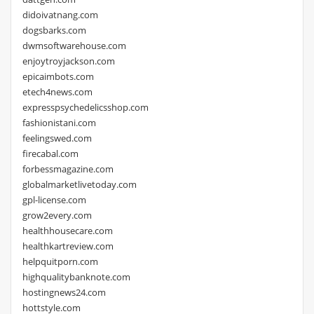
didoivatnang.com
dogsbarks.com
dwmsoftwarehouse.com
enjoytroyjackson.com
epicaimbots.com
etech4news.com
expresspsychedelicsshop.com
fashionistani.com
feelingswed.com
firecabal.com
forbessmagazine.com
globalmarketlivetoday.com
gpl-license.com
grow2every.com
healthhousecare.com
healthkartreview.com
helpquitporn.com
highqualitybanknote.com
hostingnews24.com
hottstyle.com