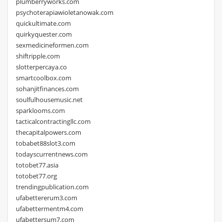
plumberryworks.com
psychoterapiawioletanowak.com
quickultimate.com
quirkyquester.com
sexmedicineformen.com
shiftripple.com
slotterpercaya.co
smartcoolbox.com
sohanjitfinances.com
soulfulhousemusic.net
sparklooms.com
tacticalcontractingllc.com
thecapitalpowers.com
tobabet88slot3.com
todayscurrentnews.com
totobet77.asia
totobet77.org
trendingpublication.com
ufabettererum3.com
ufabettermentm4.com
ufabettersum7.com