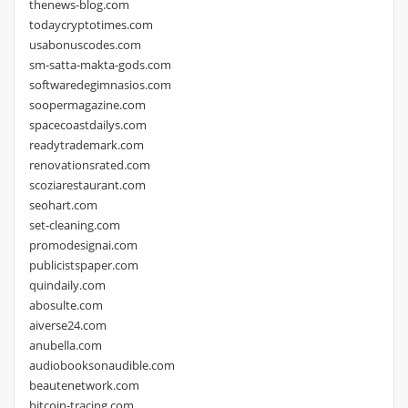
thenews-blog.com
todaycryptotimes.com
usabonuscodes.com
sm-satta-makta-gods.com
softwaredegimnasios.com
soopermagazine.com
spacecoastdailys.com
readytrademark.com
renovationsrated.com
scoziarestaurant.com
seohart.com
set-cleaning.com
promodesignai.com
publicistspaper.com
quindaily.com
abosulte.com
aiverse24.com
anubella.com
audiobooksonaudible.com
beautenetwork.com
bitcoin-tracing.com