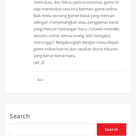
memukau, dan fokus pada komunitas, game ini
siap merevolusi cara kita bermain game online.
Baik Anda seorang gamer biasa yang mencari
selingan menyenangkan atau penggemar berat
yang mencari tantangan baru, Colowin memiliki
sesuatu untuk semua orang. Jadi mengapa
menunggu? Bergabunglah dengan masa depan
game online hari ini dan rasakan dunia hiburan
yang benar-benar baru.
[ad_2]
Slot
Search
Search