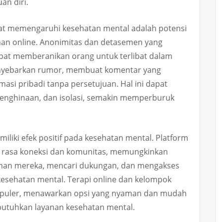
an diri.
pat memengaruhi kesehatan mental adalah potensi
han online. Anonimitas dan detasemen yang
dapat memberanikan orang untuk terlibat dalam
enyebarkan rumor, membuat komentar yang
masi pribadi tanpa persetujuan. Hal ini dapat
enghinaan, dan isolasi, semakin memperburuk
emiliki efek positif pada kesehatan mental. Platform
 rasa koneksi dan komunitas, memungkinkan
aman mereka, mencari dukungan, dan mengakses
esehatan mental. Terapi online dan kelompok
puler, menawarkan opsi yang nyaman dan mudah
utuhkan layanan kesehatan mental.