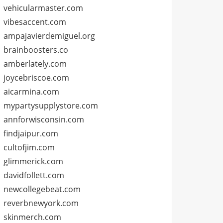
vehicularmaster.com
vibesaccent.com
ampajavierdemiguel.org
brainboosters.co
amberlately.com
joycebriscoe.com
aicarmina.com
mypartysupplystore.com
annforwisconsin.com
findjaipur.com
cultofjim.com
glimmerick.com
davidfollett.com
newcollegebeat.com
reverbnewyork.com
skinmerch.com