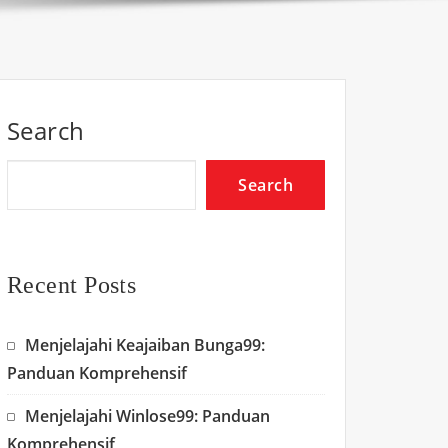
Search
Search
Recent Posts
Menjelajahi Keajaiban Bunga99:
Panduan Komprehensif
Menjelajahi Winlose99: Panduan
Komprehensif