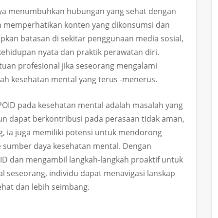
nya menumbuhkan hubungan yang sehat dengan
an memperhatikan konten yang dikonsumsi dan
apkan batasan di sekitar penggunaan media sosial,
ehidupan nyata dan praktik perawatan diri.
tuan profesional jika seseorang mengalami
ah kesehatan mental yang terus -menerus.
OID pada kesehatan mental adalah masalah yang
n dapat berkontribusi pada perasaan tidak aman,
g, ia juga memiliki potensi untuk mendorong
ke sumber daya kesehatan mental. Dengan
ID dan mengambil langkah-langkah proaktif untuk
l seseorang, individu dapat menavigasi lanskap
sehat dan lebih seimbang.