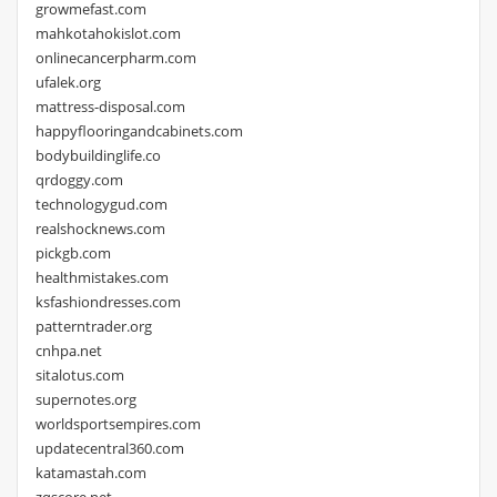
growmefast.com
mahkotahokislot.com
onlinecancerpharm.com
ufalek.org
mattress-disposal.com
happyflooringandcabinets.com
bodybuildinglife.co
qrdoggy.com
technologygud.com
realshocknews.com
pickgb.com
healthmistakes.com
ksfashiondresses.com
patterntrader.org
cnhpa.net
sitalotus.com
supernotes.org
worldsportsempires.com
updatecentral360.com
katamastah.com