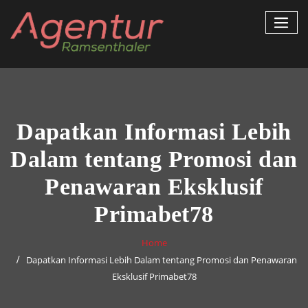
Skip
to
content
Dapatkan Informasi Lebih
Dalam tentang Promosi dan
Penawaran Eksklusif
Primabet78
Home
Dapatkan Informasi Lebih Dalam tentang Promosi dan Penawaran
Eksklusif Primabet78