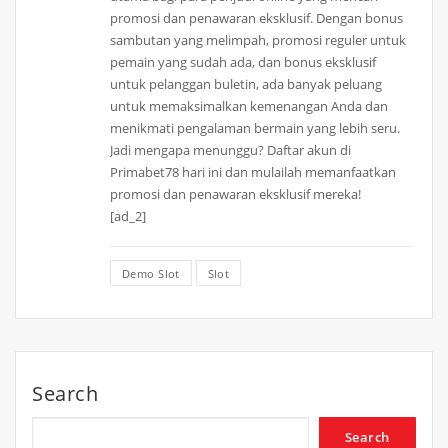
promosi dan penawaran eksklusif. Dengan bonus
sambutan yang melimpah, promosi reguler untuk
pemain yang sudah ada, dan bonus eksklusif
untuk pelanggan buletin, ada banyak peluang
untuk memaksimalkan kemenangan Anda dan
menikmati pengalaman bermain yang lebih seru.
Jadi mengapa menunggu? Daftar akun di
Primabet78 hari ini dan mulailah memanfaatkan
promosi dan penawaran eksklusif mereka!
[ad_2]
Demo Slot
Slot
Search
Search