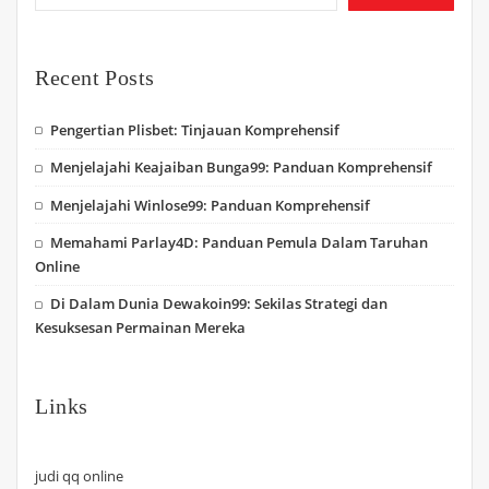
Recent Posts
Pengertian Plisbet: Tinjauan Komprehensif
Menjelajahi Keajaiban Bunga99: Panduan Komprehensif
Menjelajahi Winlose99: Panduan Komprehensif
Memahami Parlay4D: Panduan Pemula Dalam Taruhan
Online
Di Dalam Dunia Dewakoin99: Sekilas Strategi dan
Kesuksesan Permainan Mereka
Links
judi qq online