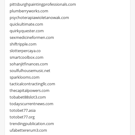
pittsburghpaintingprofessionals.com
plumberryworks.com
psychoterapiawioletanowak.com
quickultimate.com
quirkyquester.com
sexmedicineformen.com
shiftripple.com
slotterpercaya.co
smartcoolbox.com
sohanjitfinances.com
soulfulhousemusic.net
sparklooms.com
tacticalcontractingllc.com
thecapitalpowers.com
tobabet88slot3.com
todayscurrentnews.com
totobet77.asia
totobet77.org
trendingpublication.com
ufabettererum3.com