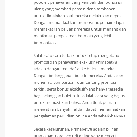
populer, penawaran uang kembali, dan bonus isi
ulang yang memberi pemain dana tambahan
untuk dimainkan saat mereka melakukan deposit.
Dengan memanfaatkan promosi ini, pemain dapat
meningkatkan peluang mereka untuk menang dan
menikmati pengalaman bermain yang lebih
bermanfaat.
Salah satu cara terbaik untuk tetap mengetahui
promosi dan penawaran eksklusif Primabet78
adalah dengan mendaftar ke buletin mereka.
Dengan berlangganan buletin mereka, Anda akan
menerima pembaruan rutin tentang promosi
terkini, serta bonus eksklusif yang hanya tersedia
bagi pelanggan buletin. Ini adalah cara yang bagus
untuk memastikan bahwa Anda tidak pernah
melewatkan banyak hal dan dapat memanfaatkan
pengalaman perjudian online Anda sebaik-baiknya.
Secara keseluruhan, Primabet78 adalah pilihan
utama bagi para penjudi online yang mencari