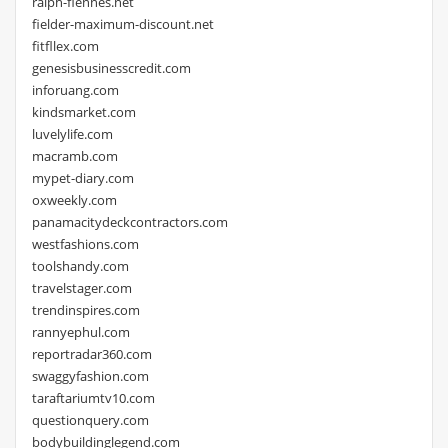
ralph-fiennes.net
fielder-maximum-discount.net
fitfllex.com
genesisbusinesscredit.com
inforuang.com
kindsmarket.com
luvelylife.com
macramb.com
mypet-diary.com
oxweekly.com
panamacitydeckcontractors.com
westfashions.com
toolshandy.com
travelstager.com
trendinspires.com
rannyephul.com
reportradar360.com
swaggyfashion.com
taraftariumtv10.com
questionquery.com
bodybuildinglegend.com