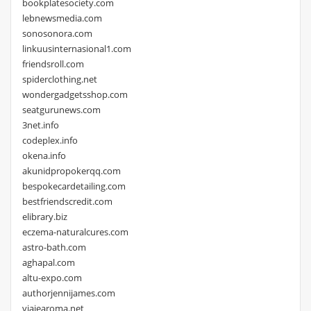
bookplatesociety.com
lebnewsmedia.com
sonosonora.com
linkuusinternasional1.com
friendsroll.com
spiderclothing.net
wondergadgetsshop.com
seatgurunews.com
3net.info
codeplex.info
okena.info
akunidpropokerqq.com
bespokecardetailing.com
bestfriendscredit.com
elibrary.biz
eczema-naturalcures.com
astro-bath.com
aghapal.com
altu-expo.com
authorjennijames.com
viajearoma.net