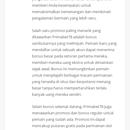
memberi Anda kesempatan untuk
memaksimalkan kemenangan dan menikmati
pengalaman bermain yang lebih seru.
Salah satu promosi paling menarik yang
ditawarkan Primabet78 adalah bonus
sambutannya yang melimpah. Pemain baru yang
mendaftar untuk sebuah akun dapat menerima
bonus besar pada setoran pertama mereka,
memberi mereka uang ekstra untuk dimainkan
sejak awal. Bonus ini memungkinkan pemain
untuk menjelajahi berbagai macam permainan
yang tersedia di situs dan berpotensi menang
besar tanpa harus mempertaruhkan terlalu
banyak uang mereka sendiri.
Selain bonus selamat datang, Primabet78 juga
menawarkan promosi dan bonus reguler untuk
pemain yang sudah ada. Promosi ini dapat
mencakup putaran gratis pada permainan slot