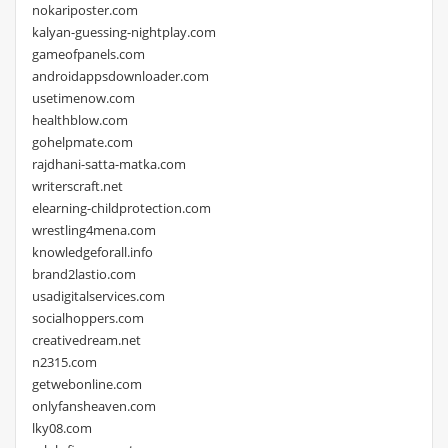
nokariposter.com
kalyan-guessing-nightplay.com
gameofpanels.com
androidappsdownloader.com
usetimenow.com
healthblow.com
gohelpmate.com
rajdhani-satta-matka.com
writerscraft.net
elearning-childprotection.com
wrestling4mena.com
knowledgeforall.info
brand2lastio.com
usadigitalservices.com
socialhoppers.com
creativedream.net
n2315.com
getwebonline.com
onlyfansheaven.com
lky08.com