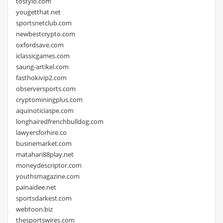
tostylo.com
yougetthat.net
sportsnetclub.com
newbestcrypto.com
oxfordsave.com
iclassicgames.com
saung-artikel.com
fasthokivip2.com
observersports.com
cryptominingplus.com
aquinoticiaspe.com
longhairedfrenchbulldog.com
lawyersforhire.co
businemarket.com
matahari88play.net
moneydescriptor.com
youthsmagazine.com
painaidee.net
sportsdarkest.com
webtoon.biz
thesportswires.com