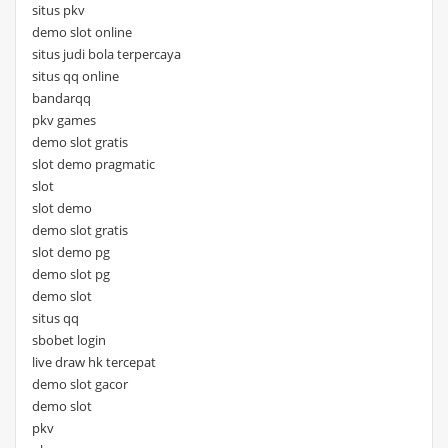
situs pkv
demo slot online
situs judi bola terpercaya
situs qq online
bandarqq
pkv games
demo slot gratis
slot demo pragmatic
slot
slot demo
demo slot gratis
slot demo pg
demo slot pg
demo slot
situs qq
sbobet login
live draw hk tercepat
demo slot gacor
demo slot
pkv