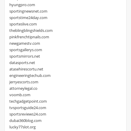
hyungpro.com
sportingnewsnet.com
sportstime24day.com
sporteslive.com
theblingblingshields.com
pinkfrenchtipnails.com
newgamestv.com
sportsgallerys.com
sportsmirrors.net
datasports.net
atasehirescortu.net
engineeringtechub.com
jerryescorts.com
attorneylegal.co
voomb.com
techgadgetpoint.com
tvsportsguide24.com
sportsreviews24.com
dubai360blog.com
lucky77slot.org