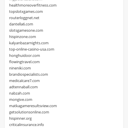
healthmoreoverfitness.com
topslotxgames.com
routerloggnet.net
dantella6.com
slotsgamesone.com
hispinzone.com
kalyanbazarnights.com
top-online-casino-usa.com
honghuidoor.com
flowingtravel.com
nineniki.com
brandiospecialists.com
medicalcare7.com
adtennaball.com
nabzah.com
mongive.com
matkagameresultsview.com
getsolutionsonline.com
hispinner.org
criticalinsurance.info