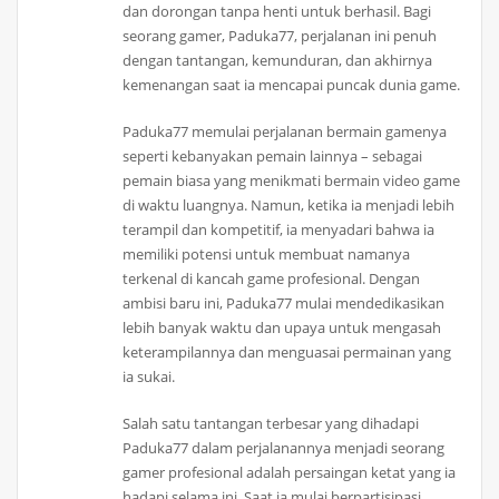
dan dorongan tanpa henti untuk berhasil. Bagi
seorang gamer, Paduka77, perjalanan ini penuh
dengan tantangan, kemunduran, dan akhirnya
kemenangan saat ia mencapai puncak dunia game.
Paduka77 memulai perjalanan bermain gamenya
seperti kebanyakan pemain lainnya – sebagai
pemain biasa yang menikmati bermain video game
di waktu luangnya. Namun, ketika ia menjadi lebih
terampil dan kompetitif, ia menyadari bahwa ia
memiliki potensi untuk membuat namanya
terkenal di kancah game profesional. Dengan
ambisi baru ini, Paduka77 mulai mendedikasikan
lebih banyak waktu dan upaya untuk mengasah
keterampilannya dan menguasai permainan yang
ia sukai.
Salah satu tantangan terbesar yang dihadapi
Paduka77 dalam perjalanannya menjadi seorang
gamer profesional adalah persaingan ketat yang ia
hadapi selama ini. Saat ia mulai berpartisipasi