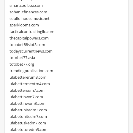
smartcoolbox.com
sohanjitfinances.com
soulfulhousemusic.net
sparklooms.com
tacticalcontractingllc.com
thecapitalpowers.com
tobabet88slot3.com
todayscurrentnews.com
totobet77.asia
totobet77.org
trendingpublication.com
ufabettererum3.com
ufabettermentm4.com
ufabettersum7.com
ufabettinwm7.com
ufabettinwum3.com
ufabetunitedm3.com
ufabetunitedm7.com
ufabetuskedm7.com
ufabetutoredm3.com