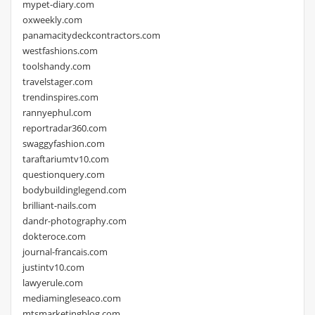
mypet-diary.com
oxweekly.com
panamacitydeckcontractors.com
westfashions.com
toolshandy.com
travelstager.com
trendinspires.com
rannyephul.com
reportradar360.com
swaggyfashion.com
taraftariumtv10.com
questionquery.com
bodybuildinglegend.com
brilliant-nails.com
dandr-photography.com
dokteroce.com
journal-francais.com
justintv10.com
lawyerule.com
mediamingleseaco.com
mtsmarketingblog.com