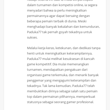
dalam turnamen dan kompetisi online, ia segera
menyadari bahwa ia perlu meningkatkan
permainannya agar dapat bersaing dengan
beberapa pemain terbaik di dunia. Meski
menghadapi banyak kekalahan dan kemunduran,
Paduka77 tak pernah goyah tekadnya untuk
sukses.
Melalui kerja keras, ketekunan, dan dedikasi tanpa
henti untuk meningkatkan keterampilannya,
Paduka77 mulai melihat kesuksesan di kancah
game kompetitif. Dia mulai memenangkan
turnamen, mendapatkan pengakuan dari
organisasi game terkemuka, dan menarik banyak
penggemar yang mengagumi keterampilan dan
tekadnya. Tak lama kemudian, Paduka77 telah
membuktikan dirinya sebagai salah satu pemain
top dalam permainan pilihannya, memperkuat
statusnya sebagai seorang gamer profesional.