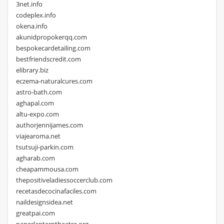
3net.info
codeplex.info
okena.info
akunidpropokerqq.com
bespokecardetailing.com
bestfriendscredit.com
elibrary.biz
eczema-naturalcures.com
astro-bath.com
aghapal.com
altu-expo.com
authorjennijames.com
viajearoma.net
tsutsuji-parkin.com
agharab.com
cheapammousa.com
thepositiveladiessoccerclub.com
recetasdecocinafaciles.com
naildesignsidea.net
greatpai.com
paperlanterntheatre.org