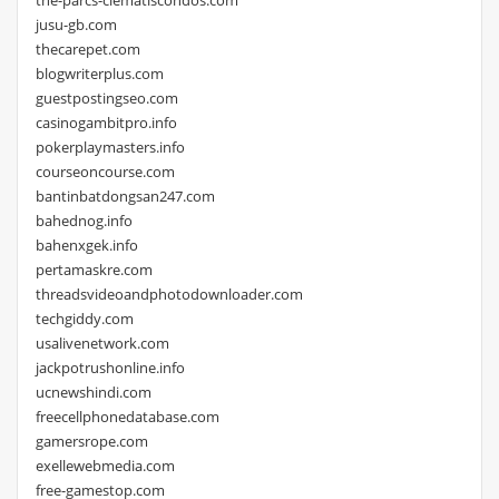
jusu-gb.com
thecarepet.com
blogwriterplus.com
guestpostingseo.com
casinogambitpro.info
pokerplaymasters.info
courseoncourse.com
bantinbatdongsan247.com
bahednog.info
bahenxgek.info
pertamaskre.com
threadsvideoandphotodownloader.com
techgiddy.com
usalivenetwork.com
jackpotrushonline.info
ucnewshindi.com
freecellphonedatabase.com
gamersrope.com
exellewebmedia.com
free-gamestop.com