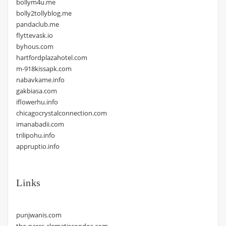
bollym4u.me
bolly2tollyblog.me
pandaclub.me
flyttevask.io
byhous.com
hartfordplazahotel.com
m-918kissapk.com
nabavkame.info
gakbiasa.com
iflowerhu.info
chicagocrystalconnection.com
imanabadii.com
trilipohu.info
appruptio.info
Links
punjwanis.com
the-parcs-clematiscondos.com