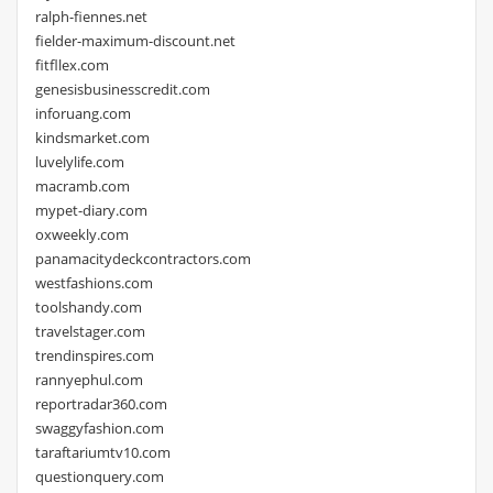
ralph-fiennes.net
fielder-maximum-discount.net
fitfllex.com
genesisbusinesscredit.com
inforuang.com
kindsmarket.com
luvelylife.com
macramb.com
mypet-diary.com
oxweekly.com
panamacitydeckcontractors.com
westfashions.com
toolshandy.com
travelstager.com
trendinspires.com
rannyephul.com
reportradar360.com
swaggyfashion.com
taraftariumtv10.com
questionquery.com