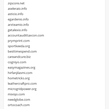
zqscore.net
aseleraio.info
asticio.info
egardenio.info
arxteamio.info
getalexio.info
accountaudittaxcon.com
prymprint.com
sportkeeda.org
besttimespend.com
careandcure.biz
cogniyo.com
easymagazines.org
hirfanjilasmi.com
hometricks.org
leathercraftpro.com
microgridpower.org
mixiqo.com
needglobe.com
ortocoach.com