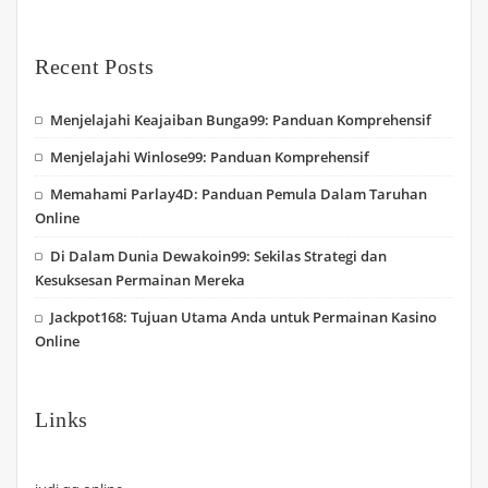
Recent Posts
Menjelajahi Keajaiban Bunga99: Panduan Komprehensif
Menjelajahi Winlose99: Panduan Komprehensif
Memahami Parlay4D: Panduan Pemula Dalam Taruhan
Online
Di Dalam Dunia Dewakoin99: Sekilas Strategi dan
Kesuksesan Permainan Mereka
Jackpot168: Tujuan Utama Anda untuk Permainan Kasino
Online
Links