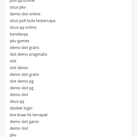
judi qq online
situs pkv
demo slot online
situs judi bola terpercaya
situs qq online
bandarqq
pkv games
demo slot gratis
slot demo pragmatic
slot
slot demo
demo slot gratis
slot demo pg
demo slot pg
demo slot
situs qq
sbobet login
live draw hk tercepat
demo slot gacor
demo slot
pkv