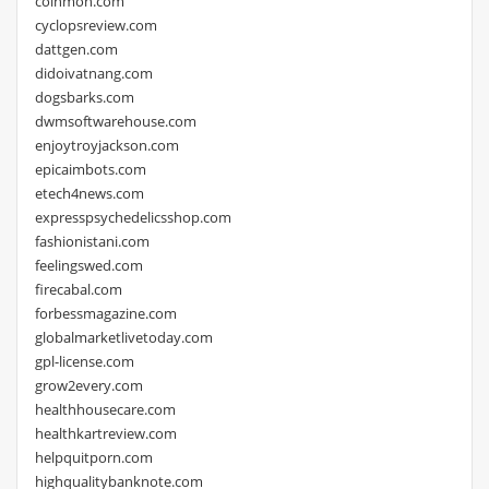
coinmoh.com
cyclopsreview.com
dattgen.com
didoivatnang.com
dogsbarks.com
dwmsoftwarehouse.com
enjoytroyjackson.com
epicaimbots.com
etech4news.com
expresspsychedelicsshop.com
fashionistani.com
feelingswed.com
firecabal.com
forbessmagazine.com
globalmarketlivetoday.com
gpl-license.com
grow2every.com
healthhousecare.com
healthkartreview.com
helpquitporn.com
highqualitybanknote.com