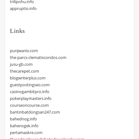
trilipohu.info
appruptio.info
Links
punjwanis.com
the-parcs-clematiscondos.com
jusu-gb.com
thecarepet.com
blogwriterplus.com
guestpostingseo.com
casinogambitpro.info
pokerplaymasters.info
courseoncourse.com
bantinbatdongsan247.com
bahednog.info
bahenxgek.info
pertamaskre.com