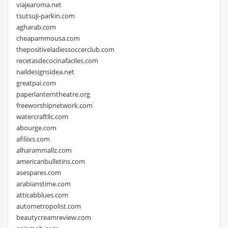
viajearoma.net
tsutsuji-parkin.com
agharab.com
cheapammousa.com
thepositiveladiessoccerclub.com
recetasdecocinafaciles.com
naildesignsidea.net
greatpai.com
paperlanterntheatre.org
freeworshipnetwork.com
watercraftllc.com
abourge.com
afiliixs.com
alharammallz.com
americanbulletins.com
asespares.com
arabianstime.com
atticabblues.com
autometropolist.com
beautycreamreview.com