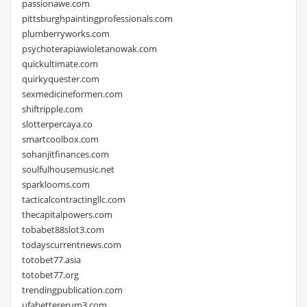
passionawe.com
pittsburghpaintingprofessionals.com
plumberryworks.com
psychoterapiawioletanowak.com
quickultimate.com
quirkyquester.com
sexmedicineformen.com
shiftripple.com
slotterpercaya.co
smartcoolbox.com
sohanjitfinances.com
soulfulhousemusic.net
sparklooms.com
tacticalcontractingllc.com
thecapitalpowers.com
tobabet88slot3.com
todayscurrentnews.com
totobet77.asia
totobet77.org
trendingpublication.com
ufabettererum3.com