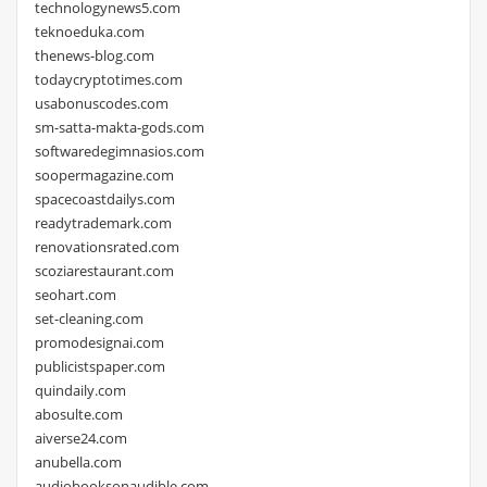
technologynews5.com
teknoeduka.com
thenews-blog.com
todaycryptotimes.com
usabonuscodes.com
sm-satta-makta-gods.com
softwaredegimnasios.com
soopermagazine.com
spacecoastdailys.com
readytrademark.com
renovationsrated.com
scoziarestaurant.com
seohart.com
set-cleaning.com
promodesignai.com
publicistspaper.com
quindaily.com
abosulte.com
aiverse24.com
anubella.com
audiobooksonaudible.com