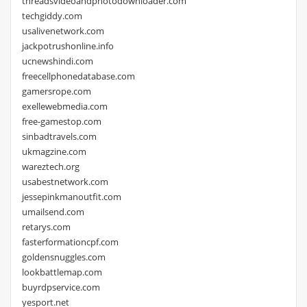
threadsvideoandphotodownloader.com
techgiddy.com
usalivenetwork.com
jackpotrushonline.info
ucnewshindi.com
freecellphonedatabase.com
gamersrope.com
exellewebmedia.com
free-gamestop.com
sinbadtravels.com
ukmagzine.com
wareztech.org
usabestnetwork.com
jessepinkmanoutfit.com
umailsend.com
retarys.com
fasterformationcpf.com
goldensnuggles.com
lookbattlemap.com
buyrdpservice.com
yesport.net