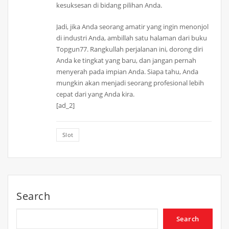
kesuksesan di bidang pilihan Anda.
Jadi, jika Anda seorang amatir yang ingin menonjol
di industri Anda, ambillah satu halaman dari buku
Topgun77. Rangkullah perjalanan ini, dorong diri
Anda ke tingkat yang baru, dan jangan pernah
menyerah pada impian Anda. Siapa tahu, Anda
mungkin akan menjadi seorang profesional lebih
cepat dari yang Anda kira.
[ad_2]
Slot
Search
Search