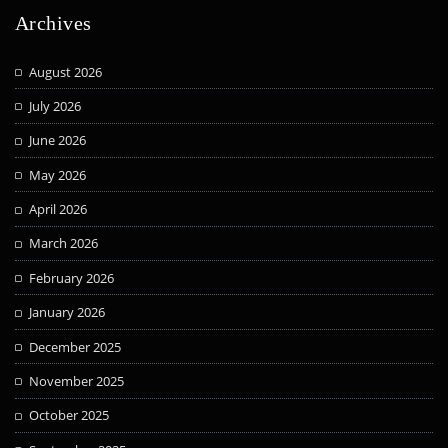
Archives
August 2026
July 2026
June 2026
May 2026
April 2026
March 2026
February 2026
January 2026
December 2025
November 2025
October 2025