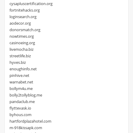
cysapluscertification.org
fortnitehacks.org
loginsearch.org
aodecor.org
donorsmatch.org
nowtimes.org
casinoeing.org
livemocha.biz
streetlife.biz
hyves.biz
enoughinfo.net
pinhive.net
warnabet.net
bollym4u.me
bolly2tollyblog.me
pandaclub.me
flyttevask.io
byhous.com
hartfordplazahotel.com
m-918kissapk.com