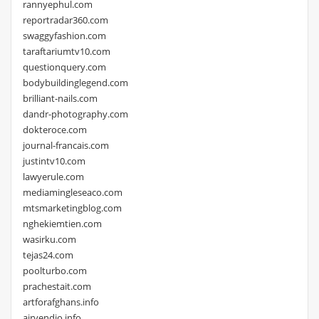
rannyephul.com
reportradar360.com
swaggyfashion.com
taraftariumtv10.com
questionquery.com
bodybuildinglegend.com
brilliant-nails.com
dandr-photography.com
dokteroce.com
journal-francais.com
justintv10.com
lawyerule.com
mediamingleseaco.com
mtsmarketingblog.com
nghekiemtien.com
wasirku.com
tejas24.com
poolturbo.com
prachestait.com
artforafghans.info
airvendio.info