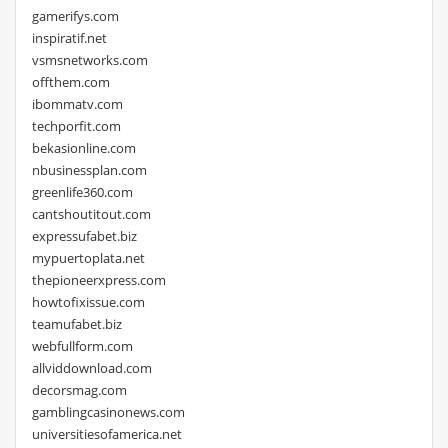
gamerifys.com
inspiratif.net
vsmsnetworks.com
offthem.com
ibommatv.com
techporfit.com
bekasionline.com
nbusinessplan.com
greenlife360.com
cantshoutitout.com
expressufabet.biz
mypuertoplata.net
thepioneerxpress.com
howtofixissue.com
teamufabet.biz
webfullform.com
allviddownload.com
decorsmag.com
gamblingcasinonews.com
universitiesofamerica.net