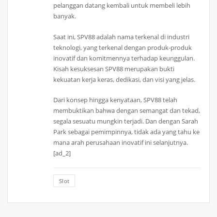
pelanggan datang kembali untuk membeli lebih
banyak.
Saat ini, SPV88 adalah nama terkenal di industri
teknologi, yang terkenal dengan produk-produk
inovatif dan komitmennya terhadap keunggulan.
Kisah kesuksesan SPV88 merupakan bukti
kekuatan kerja keras, dedikasi, dan visi yang jelas.
Dari konsep hingga kenyataan, SPV88 telah
membuktikan bahwa dengan semangat dan tekad,
segala sesuatu mungkin terjadi. Dan dengan Sarah
Park sebagai pemimpinnya, tidak ada yang tahu ke
mana arah perusahaan inovatif ini selanjutnya.
[ad_2]
Slot