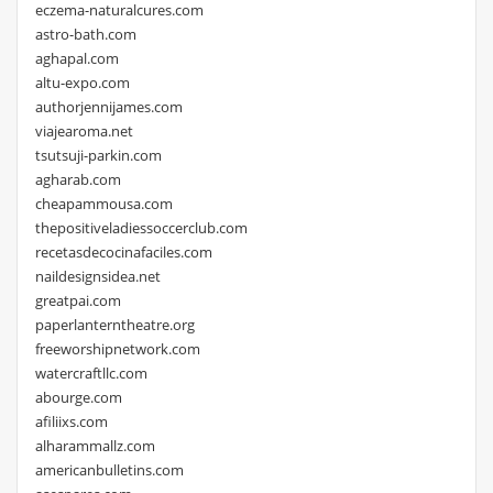
eczema-naturalcures.com
astro-bath.com
aghapal.com
altu-expo.com
authorjennijames.com
viajearoma.net
tsutsuji-parkin.com
agharab.com
cheapammousa.com
thepositiveladiessoccerclub.com
recetasdecocinafaciles.com
naildesignsidea.net
greatpai.com
paperlanterntheatre.org
freeworshipnetwork.com
watercraftllc.com
abourge.com
afiliixs.com
alharammallz.com
americanbulletins.com