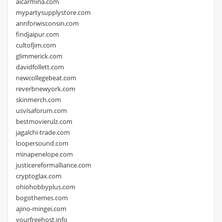
aicarmina.com
mypartysupplystore.com
annforwisconsin.com
findjaipur.com
cultofjim.com
glimmerick.com
davidfollett.com
newcollegebeat.com
reverbnewyork.com
skinmerch.com
usvisaforum.com
bestmovierulz.com
jagalchi-trade.com
loopersound.com
minapenelope.com
justicereformalliance.com
cryptoglax.com
ohiohobbyplus.com
bogothemes.com
ajino-mingei.com
yourfreehost.info