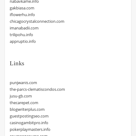
nabavkame.info
gakbiasa.com
iflowerhu.info
chicagocrystalconnection.com
imanabadii.com
trilipohu.info
appruptio.info
Links
punjwanis.com
the-parcs-clematiscondos.com
jusu-gb.com
thecarepet.com
blogwriterplus.com
guestpostingseo.com
casinogambitpro.info
pokerplaymasters.info