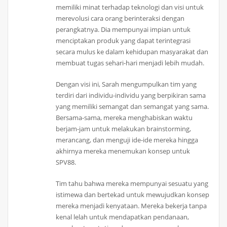
memiliki minat terhadap teknologi dan visi untuk
merevolusi cara orang berinteraksi dengan
perangkatnya. Dia mempunyai impian untuk
menciptakan produk yang dapat terintegrasi
secara mulus ke dalam kehidupan masyarakat dan
membuat tugas sehari-hari menjadi lebih mudah.
Dengan visi ini, Sarah mengumpulkan tim yang
terdiri dari individu-individu yang berpikiran sama
yang memiliki semangat dan semangat yang sama.
Bersama-sama, mereka menghabiskan waktu
berjam-jam untuk melakukan brainstorming,
merancang, dan menguji ide-ide mereka hingga
akhirnya mereka menemukan konsep untuk
SPV88.
Tim tahu bahwa mereka mempunyai sesuatu yang
istimewa dan bertekad untuk mewujudkan konsep
mereka menjadi kenyataan. Mereka bekerja tanpa
kenal lelah untuk mendapatkan pendanaan,