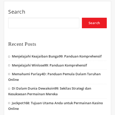
Search
Search
Recent Posts
Menjelajahi Keajaiban Bunga99: Panduan Komprehensif
Menjelajahi Winlose99: Panduan Komprehensif
Memahami Parlay4D: Panduan Pemula Dalam Taruhan
Online
Di Dalam Dunia Dewakoin99: Sekilas Strategi dan
Kesuksesan Permainan Mereka
Jackpot168: Tujuan Utama Anda untuk Permainan Kasino
Online