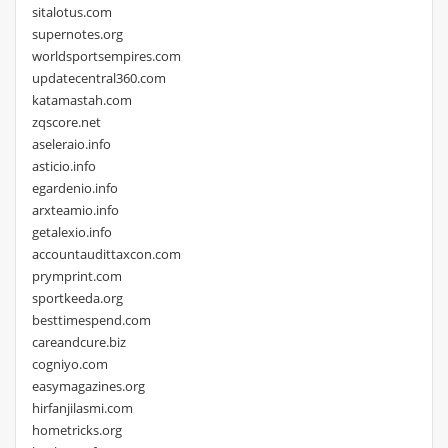
sitalotus.com
supernotes.org
worldsportsempires.com
updatecentral360.com
katamastah.com
zqscore.net
aseleraio.info
asticio.info
egardenio.info
arxteamio.info
getalexio.info
accountaudittaxcon.com
prymprint.com
sportkeeda.org
besttimespend.com
careandcure.biz
cogniyo.com
easymagazines.org
hirfanjilasmi.com
hometricks.org