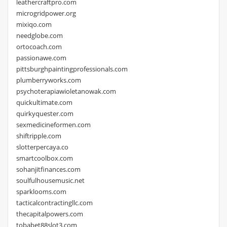
leathercraftpro.com
microgridpower.org
mixiqo.com
needglobe.com
ortocoach.com
passionawe.com
pittsburghpaintingprofessionals.com
plumberryworks.com
psychoterapiawioletanowak.com
quickultimate.com
quirkyquester.com
sexmedicineformen.com
shiftripple.com
slotterpercaya.co
smartcoolbox.com
sohanjitfinances.com
soulfulhousemusic.net
sparklooms.com
tacticalcontractingllc.com
thecapitalpowers.com
tobabet88slot3.com