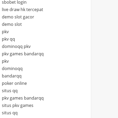
sbobet login
live draw hk tercepat
demo slot gacor
demo slot
pkv
pkv qq
dominoqq pkv
pkv games bandarqq
pkv
dominoqq
bandarqq
poker online
situs qq
pkv games bandarqq
situs pkv games
situs qq