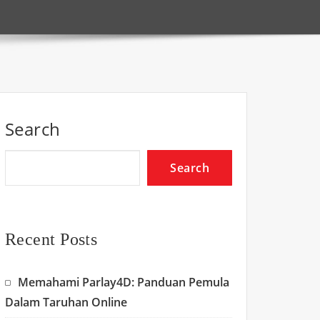
Search
Search
Recent Posts
Memahami Parlay4D: Panduan Pemula
Dalam Taruhan Online