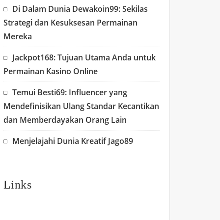
Di Dalam Dunia Dewakoin99: Sekilas
Strategi dan Kesuksesan Permainan
Mereka
Jackpot168: Tujuan Utama Anda untuk
Permainan Kasino Online
Temui Besti69: Influencer yang
Mendefinisikan Ulang Standar Kecantikan
dan Memberdayakan Orang Lain
Menjelajahi Dunia Kreatif Jago89
Links