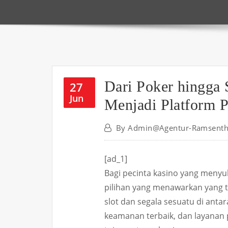
Dari Poker hingga
27
Jun
Menjadi Platform P
By
Admin@agentur-Ramsenth
[ad_1]
Bagi pecinta kasino yang meny
pilihan yang menawarkan yang te
slot dan segala sesuatu di ant
keamanan terbaik, dan layanan