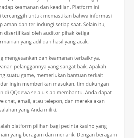
adap keamanan dan keadilan. Platform ini
i tercanggih untuk memastikan bahwa informasi
 aman dan terlindungi setiap saat. Selain itu,
disertifikasi oleh auditor pihak ketiga
ainan yang adil dan hasil yang acak.
ang mengesankan dan keamanan terbaiknya,
anan pelanggannya yang sangat baik. Apakah
ang suatu game, memerlukan bantuan terkait
adar ingin memberikan masukan, tim dukungan
n di QQdewa selalu siap membantu. Anda dapat
e chat, email, atau telepon, dan mereka akan
alahan yang Anda miliki.
lah platform pilihan bagi pecinta kasino yang
ain yang beragam dan menarik. Dengan beragam