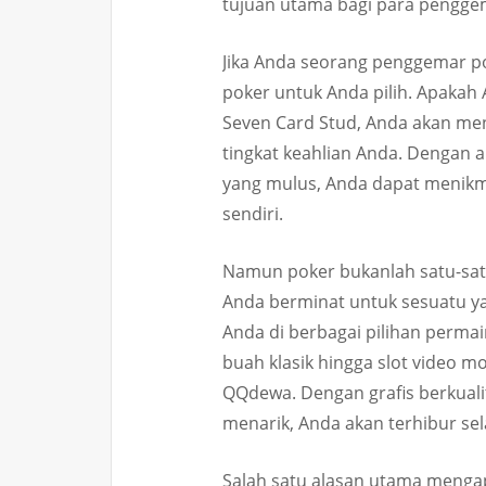
tujuan utama bagi para penggem
Jika Anda seorang penggemar 
poker untuk Anda pilih. Apakah
Seven Card Stud, Anda akan m
tingkat keahlian Anda. Dengan
yang mulus, Anda dapat menikm
sendiri.
Namun poker bukanlah satu-sat
Anda berminat untuk sesuatu 
Anda di berbagai pilihan permain
buah klasik hingga slot video m
QQdewa. Dengan grafis berkualita
menarik, Anda akan terhibur se
Salah satu alasan utama mengap