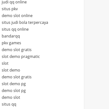
judi qq online
situs pkv
demo slot online
situs judi bola terpercaya
situs qq online
bandarqq
pkv games
demo slot gratis
slot demo pragmatic
slot
slot demo
demo slot gratis
slot demo pg
demo slot pg
demo slot
situs qq