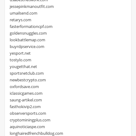
jessepinkmanoutfit.com
umailsend.com
retarys.com
fasterformationcpf.com
goldensnuggles.com
lookbattlemap.com
buyrdpservice.com
yesport.net
tostylo.com
yougetthat.net
sportsnetclub.com
newbestcrypto.com
oxfordsave.com
iclassicgames.com
saung-artikel.com
fasthokivip2.com
observersports.com
cryptominingplus.com
aquinoticiaspe.com
longhairedfrenchbulldog.com