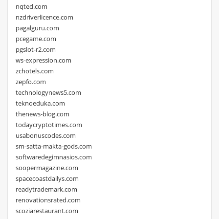
nqted.com
nzdriverlicence.com
pagalguru.com
pcegame.com
pgslot-r2.com
ws-expression.com
zchotels.com
zepfo.com
technologynews5.com
teknoeduka.com
thenews-blog.com
todaycryptotimes.com
usabonuscodes.com
sm-satta-makta-gods.com
softwaredegimnasios.com
soopermagazine.com
spacecoastdailys.com
readytrademark.com
renovationsrated.com
scoziarestaurant.com