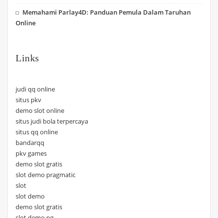
Memahami Parlay4D: Panduan Pemula Dalam Taruhan
Online
Links
judi qq online
situs pkv
demo slot online
situs judi bola terpercaya
situs qq online
bandarqq
pkv games
demo slot gratis
slot demo pragmatic
slot
slot demo
demo slot gratis
slot demo pg