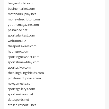
lawyersforhire.co
businemarket.com
matahari88play.net
moneydescriptor.com
youthsmagazine.com
painaidee.net
sportsdarkest.com
webtoon.biz
thesportswires.com
hyungpro.com
sportingnewsnet.com
sportstime24day.com
sporteslive.com
theblingblingshields.com
pinkfrenchtipnails.com
newgamestv.com
sportsgallerys.com
sportsmirrors.net
datasports.net
atasehirescortu.net