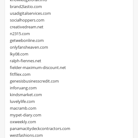
brand2lastio.com
usadigitalservices.com
socialhoppers.com
creativedream.net
n2315.com
getwebonline.com
onlyfansheaven.com
lky08.com
ralph-fiennes.net
fielder-maximum-discount.net
fitfllex.com
genesisbusinesscredit.com
inforuang.com
kindsmarket.com
luvelylife.com
macramb.com
mypet-diary.com
oxweekly.com
panamacitydeckcontractors.com
westfashions.com