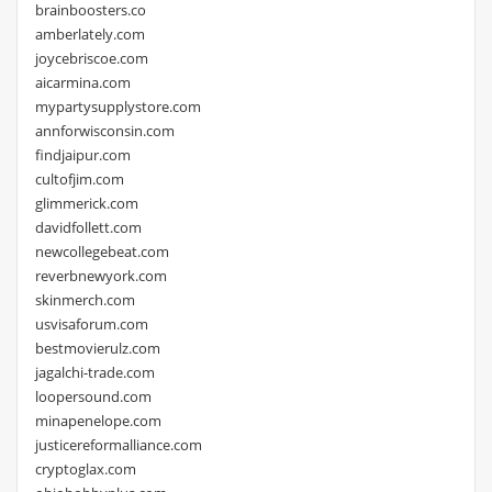
brainboosters.co
amberlately.com
joycebriscoe.com
aicarmina.com
mypartysupplystore.com
annforwisconsin.com
findjaipur.com
cultofjim.com
glimmerick.com
davidfollett.com
newcollegebeat.com
reverbnewyork.com
skinmerch.com
usvisaforum.com
bestmovierulz.com
jagalchi-trade.com
loopersound.com
minapenelope.com
justicereformalliance.com
cryptoglax.com