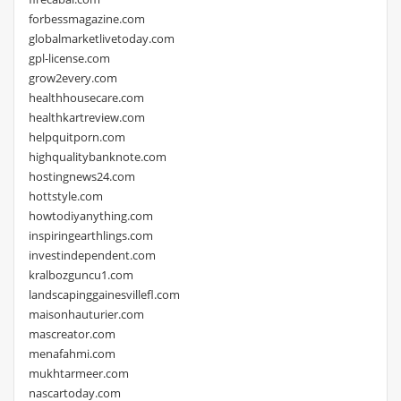
forbessmagazine.com
globalmarketlivetoday.com
gpl-license.com
grow2every.com
healthhousecare.com
healthkartreview.com
helpquitporn.com
highqualitybanknote.com
hostingnews24.com
hottstyle.com
howtodiyanything.com
inspiringearthlings.com
investindependent.com
kralbozguncu1.com
landscapinggainesvillefl.com
maisonhauturier.com
mascreator.com
menafahmi.com
mukhtarmeer.com
nascartoday.com