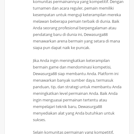
komunitas permainannya yang kompetitif. Dengan
turnamen dan acara reguler, pemain memiliki
kesempatan untuk menguji keterampilan mereka
melawan beberapa pemain terbaik di dunia. Baik
Anda seorang profesional berpengalaman atau
pendatang baru di dunia ini, Dewasurga88
menawarkan arena bermain yang setara di mana
siapa pun dapat naik ke puncak.
Jika Anda ingin meningkatkan keterampilan
bermain game dan mendominasi kompetisi,
Dewasurga88 siap membantu Anda. Platform ini
menawarkan banyak sumber daya, termasuk
panduan, tip, dan strategi untuk membantu Anda
meningkatkan level permainan Anda. Baik Anda
ingin menguasai permainan tertentu atau
mempelajari teknik baru, Dewasurga88
menyediakan alat yang Anda butuhkan untuk
sukses.
Selain komunitas permainan yang kompetitif,