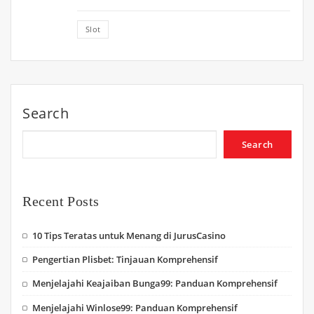
Slot
Search
Search
Recent Posts
10 Tips Teratas untuk Menang di JurusCasino
Pengertian Plisbet: Tinjauan Komprehensif
Menjelajahi Keajaiban Bunga99: Panduan Komprehensif
Menjelajahi Winlose99: Panduan Komprehensif