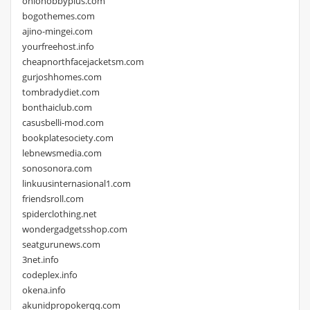
ohiohobbyplus.com
bogothemes.com
ajino-mingei.com
yourfreehost.info
cheapnorthfacejacketsm.com
gurjoshhomes.com
tombradydiet.com
bonthaiclub.com
casusbelli-mod.com
bookplatesociety.com
lebnewsmedia.com
sonosonora.com
linkuusinternasional1.com
friendsroll.com
spiderclothing.net
wondergadgetsshop.com
seatgurunews.com
3net.info
codeplex.info
okena.info
akunidpropokerqq.com