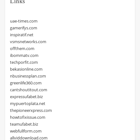
Links
uae-times.com
gamerifys.com
inspiratif.net
vsmsnetworks.com
offthem.com
ibommatv.com
techporfit.com
bekasionline.com
nbusinessplan.com
greenlife360.com
cantshoutitout.com
expressufabet.biz
mypuertoplata.net
thepioneerxpress.com
howtofixissue.com
teamufabet.biz
webfullform.com
allviddownload.com