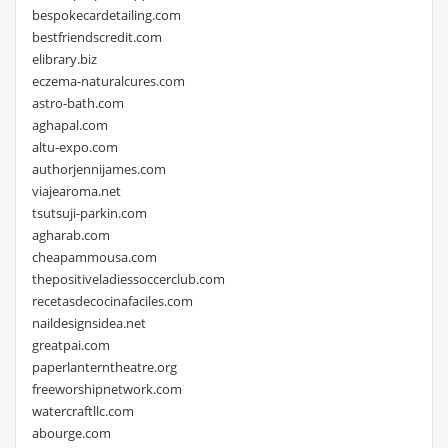
bespokecardetailing.com
bestfriendscredit.com
elibrary.biz
eczema-naturalcures.com
astro-bath.com
aghapal.com
altu-expo.com
authorjennijames.com
viajearoma.net
tsutsuji-parkin.com
agharab.com
cheapammousa.com
thepositiveladiessoccerclub.com
recetasdecocinafaciles.com
naildesignsidea.net
greatpai.com
paperlanterntheatre.org
freeworshipnetwork.com
watercraftllc.com
abourge.com