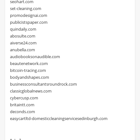
seohart.com
set-cleaning.com
promodesignai.com
publicistspaper.com
quindaily.com
abosulte.com
aiverse24.com
anubella.com
audiobooksonaudible.com
beautenetwork.com
bitcoin-tracing.com
bodyandshapes.com
businessconsultantsroundrock.com
classicglobalnews.com
cybercusp.com
britaintt.com
deconds.com
easycartltd-domesticcleaningservicesedinburgh.com