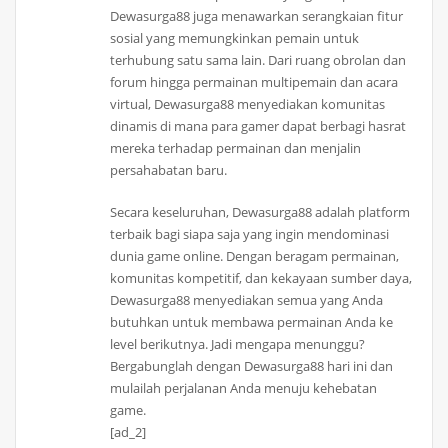
Dewasurga88 juga menawarkan serangkaian fitur
sosial yang memungkinkan pemain untuk
terhubung satu sama lain. Dari ruang obrolan dan
forum hingga permainan multipemain dan acara
virtual, Dewasurga88 menyediakan komunitas
dinamis di mana para gamer dapat berbagi hasrat
mereka terhadap permainan dan menjalin
persahabatan baru.
Secara keseluruhan, Dewasurga88 adalah platform
terbaik bagi siapa saja yang ingin mendominasi
dunia game online. Dengan beragam permainan,
komunitas kompetitif, dan kekayaan sumber daya,
Dewasurga88 menyediakan semua yang Anda
butuhkan untuk membawa permainan Anda ke
level berikutnya. Jadi mengapa menunggu?
Bergabunglah dengan Dewasurga88 hari ini dan
mulailah perjalanan Anda menuju kehebatan
game.
[ad_2]