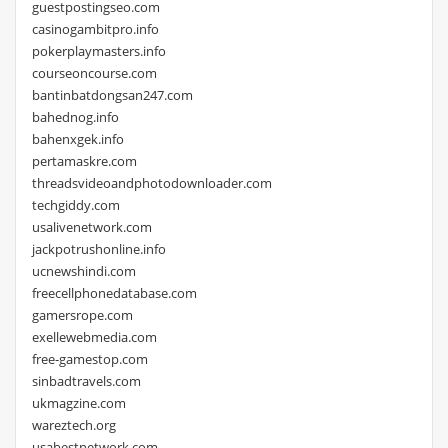
guestpostingseo.com
casinogambitpro.info
pokerplaymasters.info
courseoncourse.com
bantinbatdongsan247.com
bahednog.info
bahenxgek.info
pertamaskre.com
threadsvideoandphotodownloader.com
techgiddy.com
usalivenetwork.com
jackpotrushonline.info
ucnewshindi.com
freecellphonedatabase.com
gamersrope.com
exellewebmedia.com
free-gamestop.com
sinbadtravels.com
ukmagzine.com
wareztech.org
usabestnetwork.com