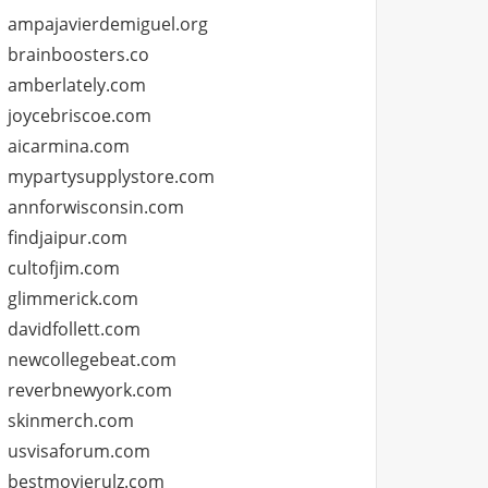
ampajavierdemiguel.org
brainboosters.co
amberlately.com
joycebriscoe.com
aicarmina.com
mypartysupplystore.com
annforwisconsin.com
findjaipur.com
cultofjim.com
glimmerick.com
davidfollett.com
newcollegebeat.com
reverbnewyork.com
skinmerch.com
usvisaforum.com
bestmovierulz.com