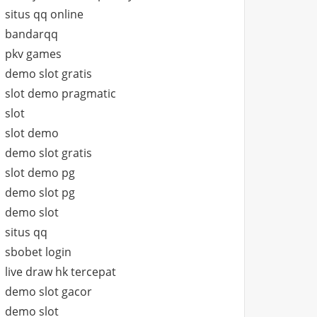
situs qq online
bandarqq
pkv games
demo slot gratis
slot demo pragmatic
slot
slot demo
demo slot gratis
slot demo pg
demo slot pg
demo slot
situs qq
sbobet login
live draw hk tercepat
demo slot gacor
demo slot