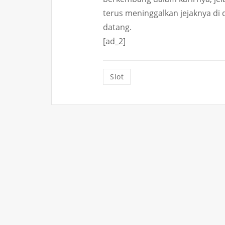
terus meninggalkan jejaknya di
datang.
[ad_2]
Slot