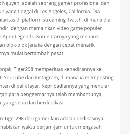
ex Nguyen, adalah seorang gamer profesional dan
yang tinggal di Los Angeles, California. Dia
aritas di platform streaming Twitch, di mana dia
endiri dengan memainkan video game populer
 dan Apex Legends. Komentarnya yang menarik,
n olok-olok jenaka dengan cepat menarik
tnya mulai bertambah pesat.
lonjak, Tiger298 memperluas kehadirannya ke
erti YouTube dan Instagram, di mana ia memposting
onten di balik layar. Kepribadiannya yang menular
engan para penggemarnya telah membantunya
ang setia dan berdedikasi.
 Tiger298 dari gamer lain adalah dedikasinya
ghabiskan waktu berjam-jam untuk mengasah