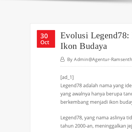
Evolusi Legend78: 
30
Oct
Ikon Budaya
By
Admin@agentur-Ramsenth
[ad_1]
Legend78 adalah nama yang iden
yang awalnya hanya berupa tand
berkembang menjadi ikon buday
Legend78, yang nama aslinya tid
tahun 2000-an, meninggalkan je