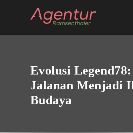
Skip
to
content
Evolusi Legend78:
Jalanan Menjadi 
Budaya