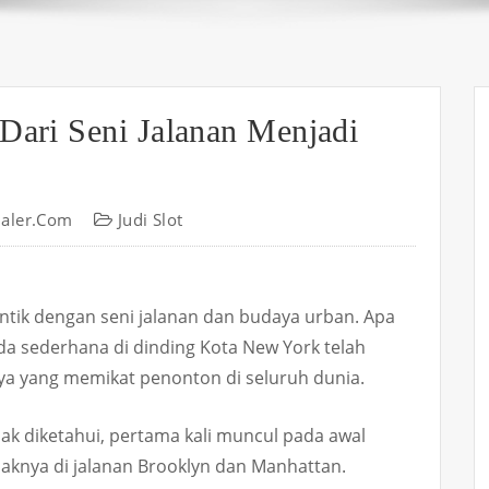
Dari Seni Jalanan Menjadi
aler.com
Judi Slot
tik dengan seni jalanan dan budaya urban. Apa
a sederhana di dinding Kota New York telah
a yang memikat penonton di seluruh dunia.
ak diketahui, pertama kali muncul pada awal
jaknya di jalanan Brooklyn dan Manhattan.