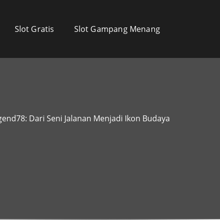
Slot Gratis
Slot Gampang Menang
gend78: Dari Seni Jalanan Menjadi Ikon Budaya