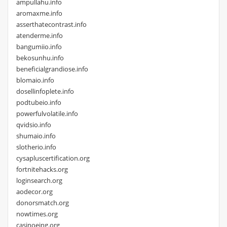
ampullahu.info
aromaxme.info
asserthatecontrast.info
atenderme.info
bangumiio.info
bekosunhu.info
beneficialgrandiose.info
blomaio.info
dosellinfoplete.info
podtubeio.info
powerfulvolatile.info
qvidsio.info
shumaio.info
slotherio.info
cysapluscertification.org
fortnitehacks.org
loginsearch.org
aodecor.org
donorsmatch.org
nowtimes.org
casinoeing.org