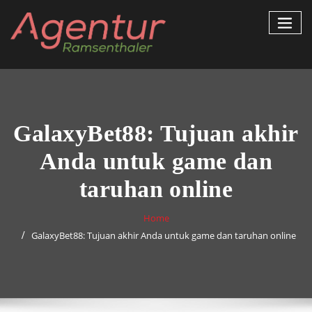
Skip
to
content
GalaxyBet88: Tujuan akhir
Anda untuk game dan
taruhan online
Home
GalaxyBet88: Tujuan akhir Anda untuk game dan taruhan online