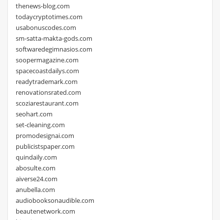
thenews-blog.com
todaycryptotimes.com
usabonuscodes.com
sm-satta-makta-gods.com
softwaredegimnasios.com
soopermagazine.com
spacecoastdailys.com
readytrademark.com
renovationsrated.com
scoziarestaurant.com
seohart.com
set-cleaning.com
promodesignai.com
publicistspaper.com
quindaily.com
abosulte.com
aiverse24.com
anubella.com
audiobooksonaudible.com
beautenetwork.com