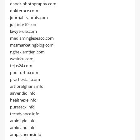
dandr-photography.com
dokteroce.com
journal-francais.com
justintv10.com
lawyerule.com
mediamingleseaco.com
mtsmarketingblog.com
nghekiemtien.com
wasirku.com
tejas24.com
poolturbo.com
prachestait.com
artforafghans.info
airvendio.info
healthexe.info
puretecx.info
tecadvance.info
aminityio.info
amiolahu.info
ampacheme.info