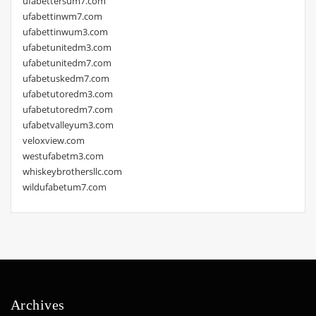
ufabettersum7.com
ufabettinwm7.com
ufabettinwum3.com
ufabetunitedm3.com
ufabetunitedm7.com
ufabetuskedm7.com
ufabetutoredm3.com
ufabetutoredm7.com
ufabetvalleyum3.com
veloxview.com
westufabetm3.com
whiskeybrothersllc.com
wildufabetum7.com
Archives