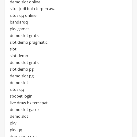
demo slot online
situs judi bola terpercaya
situs qq online
bandarqq
pkv games
demo slot gratis
slot demo pragmatic
slot
slot demo
demo slot gratis
slot demo pg
demo slot pg
demo slot
situs qq
sbobet login
live draw hk tercepat
demo slot gacor
demo slot
pkv
pkv qq
dominoqq pkv