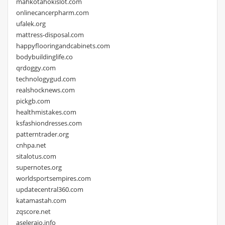
mahkotahokislot.com
onlinecancerpharm.com
ufalek.org
mattress-disposal.com
happyflooringandcabinets.com
bodybuildinglife.co
qrdoggy.com
technologygud.com
realshocknews.com
pickgb.com
healthmistakes.com
ksfashiondresses.com
patterntrader.org
cnhpa.net
sitalotus.com
supernotes.org
worldsportsempires.com
updatecentral360.com
katamastah.com
zqscore.net
aseleraio.info