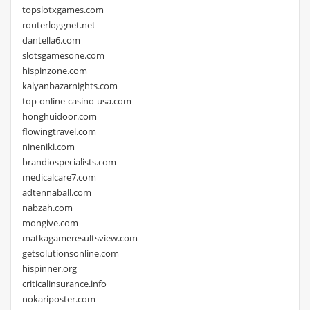
topslotxgames.com
routerloggnet.net
dantella6.com
slotsgamesone.com
hispinzone.com
kalyanbazarnights.com
top-online-casino-usa.com
honghuidoor.com
flowingtravel.com
nineniki.com
brandiospecialists.com
medicalcare7.com
adtennaball.com
nabzah.com
mongive.com
matkagameresultsview.com
getsolutionsonline.com
hispinner.org
criticalinsurance.info
nokariposter.com