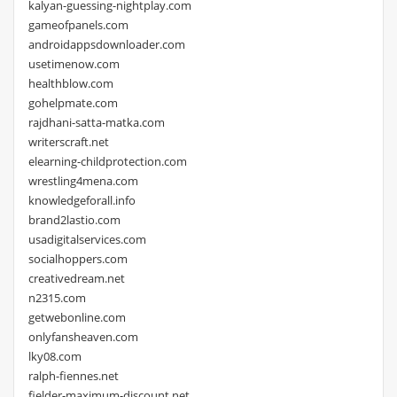
kalyan-guessing-nightplay.com
gameofpanels.com
androidappsdownloader.com
usetimenow.com
healthblow.com
gohelpmate.com
rajdhani-satta-matka.com
writerscraft.net
elearning-childprotection.com
wrestling4mena.com
knowledgeforall.info
brand2lastio.com
usadigitalservices.com
socialhoppers.com
creativedream.net
n2315.com
getwebonline.com
onlyfansheaven.com
lky08.com
ralph-fiennes.net
fielder-maximum-discount.net