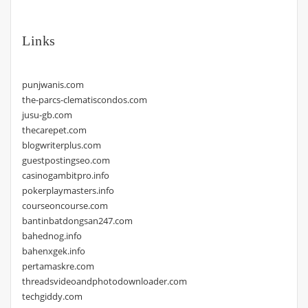
Links
punjwanis.com
the-parcs-clematiscondos.com
jusu-gb.com
thecarepet.com
blogwriterplus.com
guestpostingseo.com
casinogambitpro.info
pokerplaymasters.info
courseoncourse.com
bantinbatdongsan247.com
bahednog.info
bahenxgek.info
pertamaskre.com
threadsvideoandphotodownloader.com
techgiddy.com