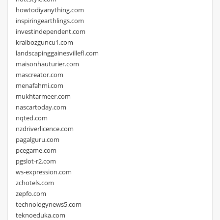
howtodiyanything.com
inspiringearthlings.com
investindependent.com
kralbozguncu1.com
landscapinggainesvillefl.com
maisonhauturier.com
mascreator.com
menafahmi.com
mukhtarmeer.com
nascartoday.com
nqted.com
nzdriverlicence.com
pagalguru.com
pcegame.com
pgslot-r2.com
ws-expression.com
zchotels.com
zepfo.com
technologynews5.com
teknoeduka.com