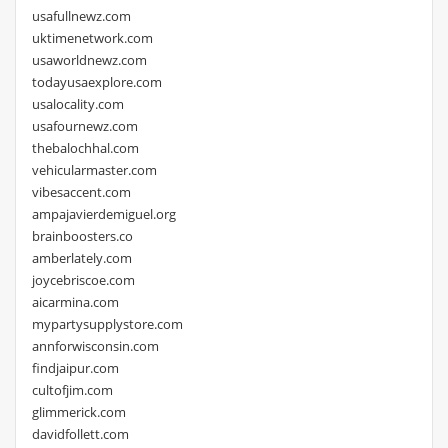
usafullnewz.com
uktimenetwork.com
usaworldnewz.com
todayusaexplore.com
usalocality.com
usafournewz.com
thebalochhal.com
vehicularmaster.com
vibesaccent.com
ampajavierdemiguel.org
brainboosters.co
amberlately.com
joycebriscoe.com
aicarmina.com
mypartysupplystore.com
annforwisconsin.com
findjaipur.com
cultofjim.com
glimmerick.com
davidfollett.com