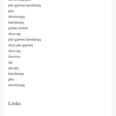
pkv games bandarqq
pkv
dominoqq
bandarqq
poker online
situs qq
pkv games bandarqq
situs pkv games
situs qq
domino
qq
qiu qiu
bandarqq
pkv
dominoqq
Links