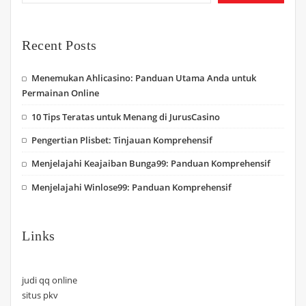
Recent Posts
Menemukan Ahlicasino: Panduan Utama Anda untuk
Permainan Online
10 Tips Teratas untuk Menang di JurusCasino
Pengertian Plisbet: Tinjauan Komprehensif
Menjelajahi Keajaiban Bunga99: Panduan Komprehensif
Menjelajahi Winlose99: Panduan Komprehensif
Links
judi qq online
situs pkv