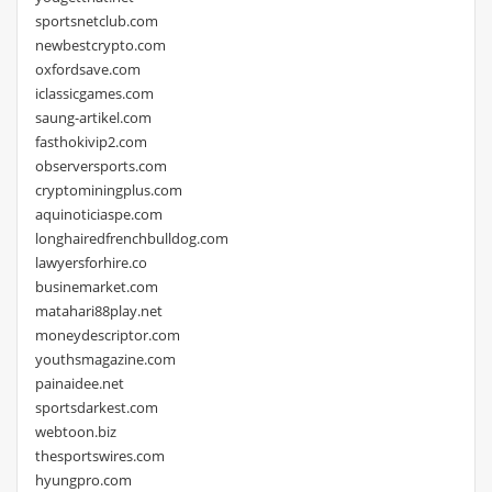
sportsnetclub.com
newbestcrypto.com
oxfordsave.com
iclassicgames.com
saung-artikel.com
fasthokivip2.com
observersports.com
cryptominingplus.com
aquinoticiaspe.com
longhairedfrenchbulldog.com
lawyersforhire.co
businemarket.com
matahari88play.net
moneydescriptor.com
youthsmagazine.com
painaidee.net
sportsdarkest.com
webtoon.biz
thesportswires.com
hyungpro.com