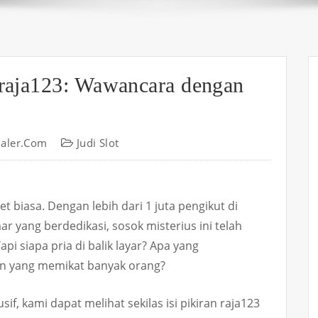
 raja123: Wawancara dengan
aler.com
Judi Slot
t biasa. Dengan lebih dari 1 juta pengikut di
r yang berdedikasi, sosok misterius ini telah
i siapa pria di balik layar? Apa yang
 yang memikat banyak orang?
f, kami dapat melihat sekilas isi pikiran raja123