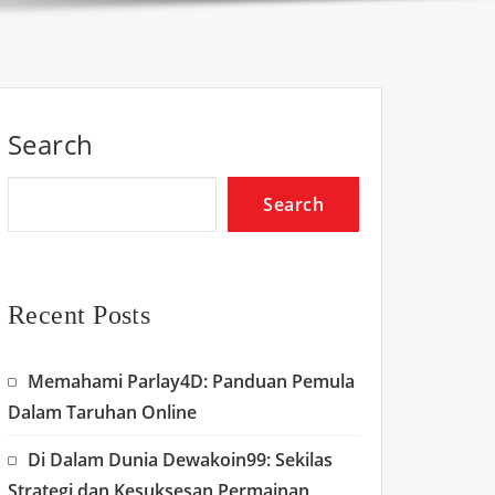
Search
Search
Recent Posts
Memahami Parlay4D: Panduan Pemula
Dalam Taruhan Online
Di Dalam Dunia Dewakoin99: Sekilas
Strategi dan Kesuksesan Permainan