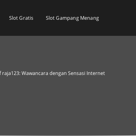
Slot Gratis
Slot Gampang Menang
of raja123: Wawancara dengan Sensasi Internet