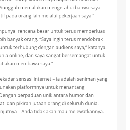
. “Sungguh memalukan mengetahui bahwa saya
f pada orang lain melalui pekerjaan saya.”
mpunyai rencana besar untuk terus memperluas
ih banyak orang. “Saya ingin terus mendobrak
untuk terhubung dengan audiens saya,” katanya.
dunia online, dan saya sangat bersemangat untuk
but akan membawa saya.”
ekadar sensasi internet – ia adalah seniman yang
unakan platformnya untuk menantang,
 Dengan perpaduan unik antara humor dan
ti dan pikiran jutaan orang di seluruh dunia.
lanjutnya – Anda tidak akan mau melewatkannya.