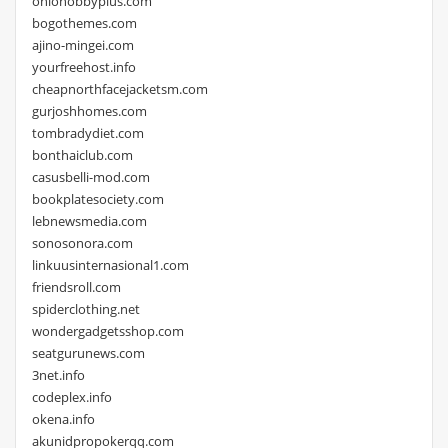
ohiohobbyplus.com
bogothemes.com
ajino-mingei.com
yourfreehost.info
cheapnorthfacejacketsm.com
gurjoshhomes.com
tombradydiet.com
bonthaiclub.com
casusbelli-mod.com
bookplatesociety.com
lebnewsmedia.com
sonosonora.com
linkuusinternasional1.com
friendsroll.com
spiderclothing.net
wondergadgetsshop.com
seatgurunews.com
3net.info
codeplex.info
okena.info
akunidpropokerqq.com