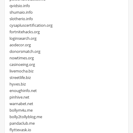
qvidsio.info
shumaio.info
slotherio.info
cysapluscertification.org
fortnitehacks.org
loginsearch.org
aodecor.org
donorsmatch.org
nowtimes.org
casinoeing.org
livemocha.biz
streetlife.biz
hyves.biz
enoughinfo.net
pinhive.net
warnabet.net
bollym4u.me
bolly2tollyblog.me
pandaclub.me
flyttevask.io