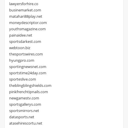
lawyersforhire.co
businemarket.com
matahari88play.net
moneydescriptor.com
youthsmagazine.com
painaidee.net
sportsdarkest.com
webtoon.biz
thesportswires.com
hyungpro.com
sportingnewsnet.com
sportstime24day.com
sporteslive.com
theblingblingshields.com
pinkfrenchtipnails.com
newgamestv.com
sportsgallerys.com
sportsmirrors.net
datasports.net
atasehirescortu.net