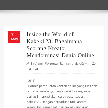
Inside the World of
7
May
Kakek123: Bagaimana
Seorang Kreator
Mendominasi Dunia Online
By
Admin@agentur-Ramsenthaler.com
Judi Slot
[ad_1]
Di dunia pembuatan konten online yang luas dan
terus berkembang, hanya sedikit orang yang
berhasil menciptakan ceruk pasar seperti
Kakek123. Dengan perpaduan unik antara
kreativitas, semangat, dan tekad yang kuat,