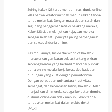
Seiring Kakek123 terus mendominasi dunia online,
jelas bahwa kreator ini tidak menunjukkan tanda-
tanda melambat. Dengan masa depan cerah dan
segudang penggemar setia di belakang mereka,
Kakek123 siap melanjutkan kejayaan mereka
sebagai salah satu pencipta paling berpengaruh
dan sukses di dunia online.
Kesimpulannya, Inside the World of Kakek123
menawarkan gambaran sekilas tentang pikiran
seorang kreator yang berhasil mencapai puncak
dunia online melalui kerja keras, dedikasi, dan
hubungan yang kuat dengan penontonnya.
Dengan perpaduan unik antara kreativitas,
semangat, dan kecerdasan bisnis, Kakek123 telah
menjadikan diri mereka sebagai kekuatan dominan
di dunia online dan tidak menunjukkan tanda-
tanda akan melambat dalam waktu dekat.
[ad_2]