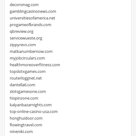
decorsmag.com
gamblingcasinonews.com
universitiesofamerica.net
progameofbrands.com
qbreview.org
servicewueste.org
zippyrevs.com
matkanumbernow.com
myjobcirculars.com
healthmoreoverfitness.com
topslotxgames.com
routerloggnet.net
dantella6.com
slotsgamesone.com
hispinzone.com
kalyanbazarnights.com
top-online-casino-usa.com
honghuidoor.com
flowingtravel.com
nineniki.com