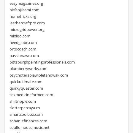
easymagazines.org
hirfanjilasmi.com
hometricks.org
leathercraftpro.com
microgridpower.org
mixiqo.com
needglobe.com
ortocoach.com
passionawe.com
pittsburghpaintingprofessionals.com
plumberryworks.com
psychoterapiawioletanowak.com
quickultimate.com
quirkyquester.com
sexmedicineformen.com
shiftripple.com
slotterpercaya.co
smartcoolbox.com
sohanjitfinances.com
soulfulhousemusic.net