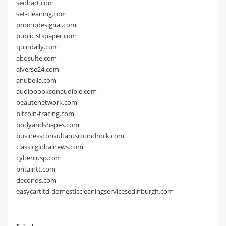
seohart.com
set-cleaning.com
promodesignai.com
publicistspaper.com
quindaily.com
abosulte.com
aiverse24.com
anubella.com
audiobooksonaudible.com
beautenetwork.com
bitcoin-tracing.com
bodyandshapes.com
businessconsultantsroundrock.com
classicglobalnews.com
cybercusp.com
britaintt.com
deconds.com
easycartltd-domesticcleaningservicesedinburgh.com