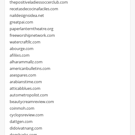
thepositiveladiessoccerclub.com
recetasdecocinafaciles.com
naildesignsidea.net
greatpai.com
paperlanterntheatre.org
freeworshipnetwork.com
watercraftllc.com
abourge.com
afiliixs.com
alharammallz.com
americanbulletins.com
asespares.com
arabianstime.com
atticabblues.com
autometropolist.com
beautycreamreview.com
coinmoh.com
cyclopsreview.com
dattgen.com
didoivatnang.com
dogsbarks.com