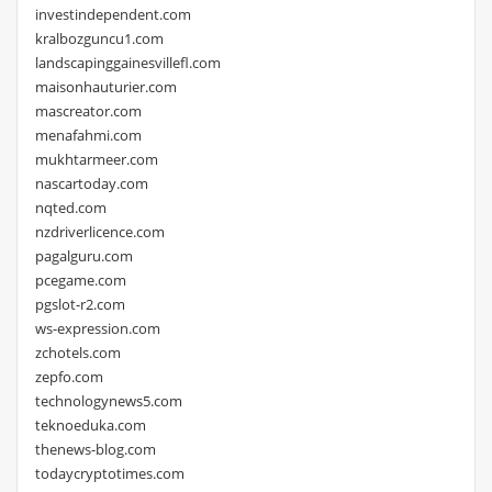
investindependent.com
kralbozguncu1.com
landscapinggainesvillefl.com
maisonhauturier.com
mascreator.com
menafahmi.com
mukhtarmeer.com
nascartoday.com
nqted.com
nzdriverlicence.com
pagalguru.com
pcegame.com
pgslot-r2.com
ws-expression.com
zchotels.com
zepfo.com
technologynews5.com
teknoeduka.com
thenews-blog.com
todaycryptotimes.com