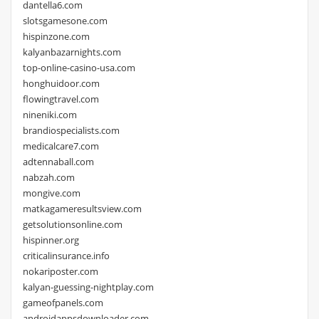
dantella6.com
slotsgamesone.com
hispinzone.com
kalyanbazarnights.com
top-online-casino-usa.com
honghuidoor.com
flowingtravel.com
nineniki.com
brandiospecialists.com
medicalcare7.com
adtennaball.com
nabzah.com
mongive.com
matkagameresultsview.com
getsolutionsonline.com
hispinner.org
criticalinsurance.info
nokariposter.com
kalyan-guessing-nightplay.com
gameofpanels.com
androidappsdownloader.com