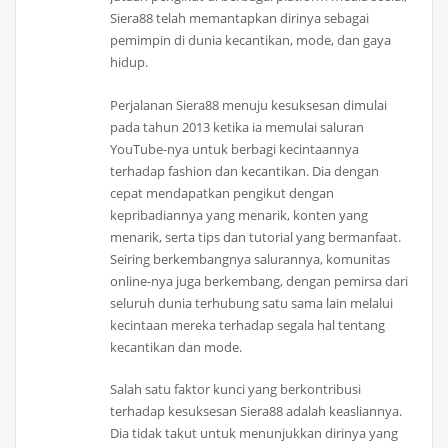
Siera88 telah memantapkan dirinya sebagai
pemimpin di dunia kecantikan, mode, dan gaya
hidup.
Perjalanan Siera88 menuju kesuksesan dimulai
pada tahun 2013 ketika ia memulai saluran
YouTube-nya untuk berbagi kecintaannya
terhadap fashion dan kecantikan. Dia dengan
cepat mendapatkan pengikut dengan
kepribadiannya yang menarik, konten yang
menarik, serta tips dan tutorial yang bermanfaat.
Seiring berkembangnya salurannya, komunitas
online-nya juga berkembang, dengan pemirsa dari
seluruh dunia terhubung satu sama lain melalui
kecintaan mereka terhadap segala hal tentang
kecantikan dan mode.
Salah satu faktor kunci yang berkontribusi
terhadap kesuksesan Siera88 adalah keasliannya.
Dia tidak takut untuk menunjukkan dirinya yang