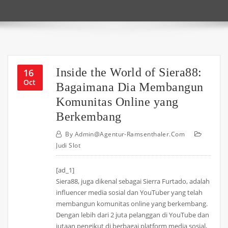
Inside the World of Siera88:
16
Oct
Bagaimana Dia Membangun
Komunitas Online yang
Berkembang
By
Admin@agentur-Ramsenthaler.com
Judi Slot
[ad_1]
Siera88, juga dikenal sebagai Sierra Furtado, adalah
influencer media sosial dan YouTuber yang telah
membangun komunitas online yang berkembang.
Dengan lebih dari 2 juta pelanggan di YouTube dan
jutaan pengikut di berbagai platform media sosial,