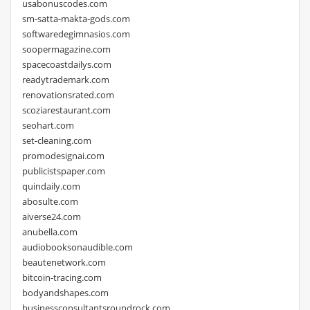
usabonuscodes.com
sm-satta-makta-gods.com
softwaredegimnasios.com
soopermagazine.com
spacecoastdailys.com
readytrademark.com
renovationsrated.com
scoziarestaurant.com
seohart.com
set-cleaning.com
promodesignai.com
publicistspaper.com
quindaily.com
abosulte.com
aiverse24.com
anubella.com
audiobooksonaudible.com
beautenetwork.com
bitcoin-tracing.com
bodyandshapes.com
businessconsultantsroundrock.com