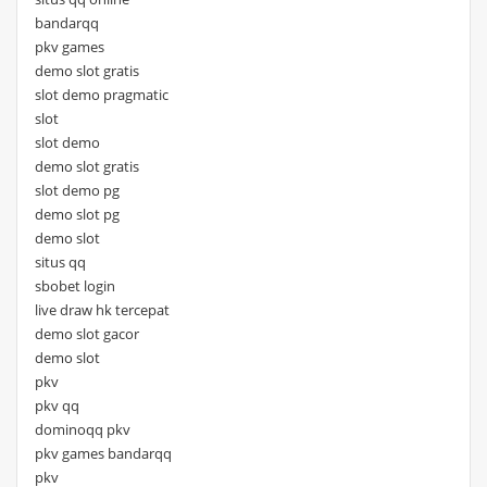
bandarqq
pkv games
demo slot gratis
slot demo pragmatic
slot
slot demo
demo slot gratis
slot demo pg
demo slot pg
demo slot
situs qq
sbobet login
live draw hk tercepat
demo slot gacor
demo slot
pkv
pkv qq
dominoqq pkv
pkv games bandarqq
pkv