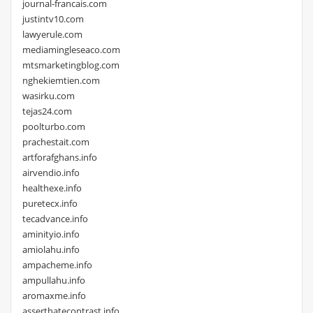
journal-francais.com
justintv10.com
lawyerule.com
mediamingleseaco.com
mtsmarketingblog.com
nghekiemtien.com
wasirku.com
tejas24.com
poolturbo.com
prachestait.com
artforafghans.info
airvendio.info
healthexe.info
puretecx.info
tecadvance.info
aminityio.info
amiolahu.info
ampacheme.info
ampullahu.info
aromaxme.info
asserthatecontrast.info