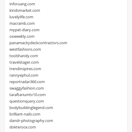
inforuang.com
kindsmarket.com
luvelylife.com
macramb.com
mypet-diary.com
oxweekly.com
panamacitydeckcontractors.com
westfashions.com
toolshandy.com
travelstager.com
trendinspires.com
rannyephul.com
reportradar360.com
swaggyfashion.com
taraftariumtv10.com
questionquery.com
bodybuildinglegend.com
brilliant-nails.com
dandr-photography.com
dokteroce.com