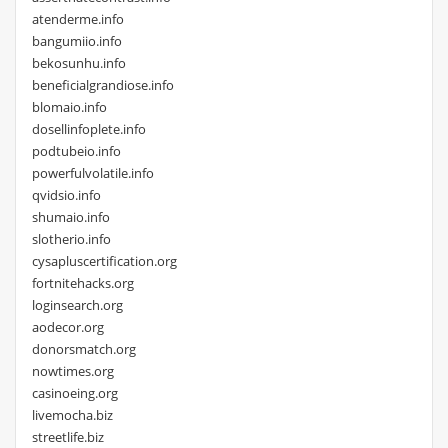
atenderme.info
bangumiio.info
bekosunhu.info
beneficialgrandiose.info
blomaio.info
dosellinfoplete.info
podtubeio.info
powerfulvolatile.info
qvidsio.info
shumaio.info
slotherio.info
cysapluscertification.org
fortnitehacks.org
loginsearch.org
aodecor.org
donorsmatch.org
nowtimes.org
casinoeing.org
livemocha.biz
streetlife.biz