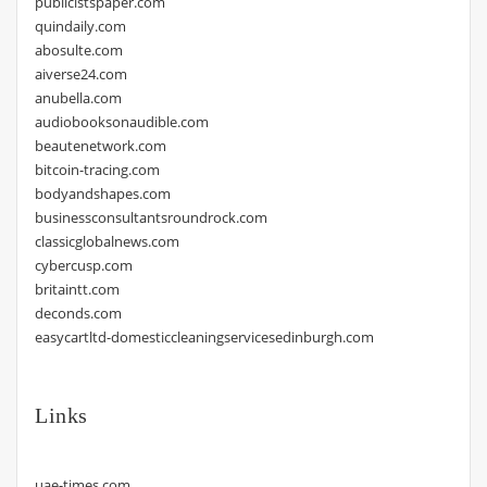
publicistspaper.com
quindaily.com
abosulte.com
aiverse24.com
anubella.com
audiobooksonaudible.com
beautenetwork.com
bitcoin-tracing.com
bodyandshapes.com
businessconsultantsroundrock.com
classicglobalnews.com
cybercusp.com
britaintt.com
deconds.com
easycartltd-domesticcleaningservicesedinburgh.com
Links
uae-times.com