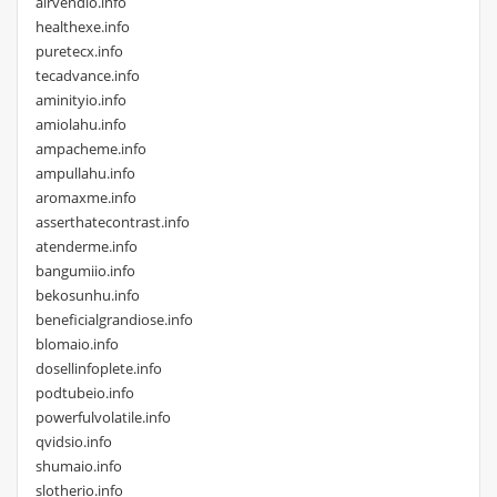
airvendio.info
healthexe.info
puretecx.info
tecadvance.info
aminityio.info
amiolahu.info
ampacheme.info
ampullahu.info
aromaxme.info
asserthatecontrast.info
atenderme.info
bangumiio.info
bekosunhu.info
beneficialgrandiose.info
blomaio.info
dosellinfoplete.info
podtubeio.info
powerfulvolatile.info
qvidsio.info
shumaio.info
slotherio.info