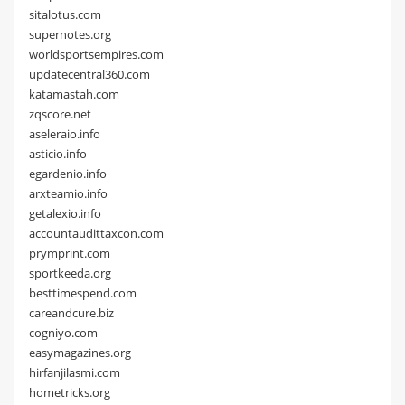
sitalotus.com
supernotes.org
worldsportsempires.com
updatecentral360.com
katamastah.com
zqscore.net
aseleraio.info
asticio.info
egardenio.info
arxteamio.info
getalexio.info
accountaudittaxcon.com
prymprint.com
sportkeeda.org
besttimespend.com
careandcure.biz
cogniyo.com
easymagazines.org
hirfanjilasmi.com
hometricks.org