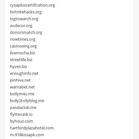
cysapluscertification.org
fortnitehacks.org
loginsearch.org
aodecor.org
donorsmatch.org
nowtimes.org
casinoeing.org
livemocha.biz
streetlife.biz
hyves.biz
enoughinfo.net
pinhive.net
warnabet.net
bollym4u.me
bolly2tollyblog.me
pandaclub.me
flyttevask.io
byhous.com
hartfordplazahotel.com
m-918kissapk.com