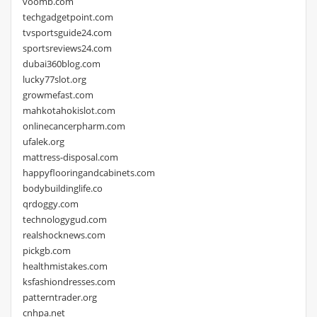
voomb.com
techgadgetpoint.com
tvsportsguide24.com
sportsreviews24.com
dubai360blog.com
lucky77slot.org
growmefast.com
mahkotahokislot.com
onlinecancerpharm.com
ufalek.org
mattress-disposal.com
happyflooringandcabinets.com
bodybuildinglife.co
qrdoggy.com
technologygud.com
realshocknews.com
pickgb.com
healthmistakes.com
ksfashiondresses.com
patterntrader.org
cnhpa.net