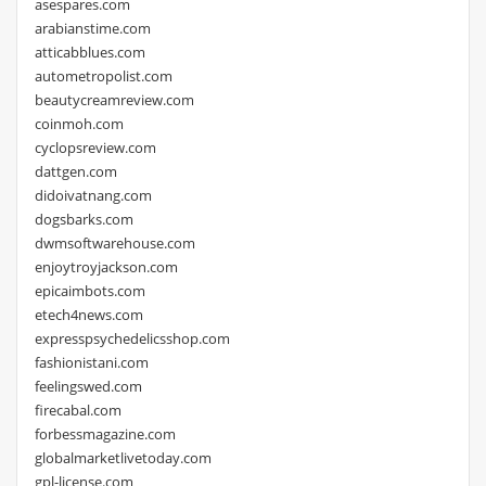
asespares.com
arabianstime.com
atticabblues.com
autometropolist.com
beautycreamreview.com
coinmoh.com
cyclopsreview.com
dattgen.com
didoivatnang.com
dogsbarks.com
dwmsoftwarehouse.com
enjoytroyjackson.com
epicaimbots.com
etech4news.com
expresspsychedelicsshop.com
fashionistani.com
feelingswed.com
firecabal.com
forbessmagazine.com
globalmarketlivetoday.com
gpl-license.com