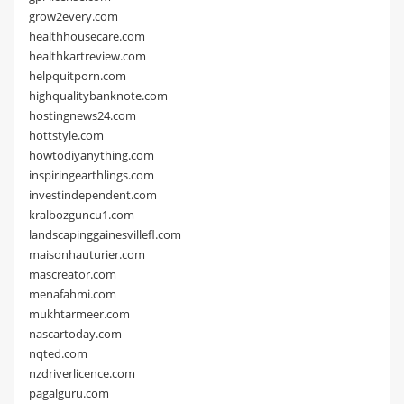
grow2every.com
healthhousecare.com
healthkartreview.com
helpquitporn.com
highqualitybanknote.com
hostingnews24.com
hottstyle.com
howtodiyanything.com
inspiringearthlings.com
investindependent.com
kralbozguncu1.com
landscapinggainesvillefl.com
maisonhauturier.com
mascreator.com
menafahmi.com
mukhtarmeer.com
nascartoday.com
nqted.com
nzdriverlicence.com
pagalguru.com