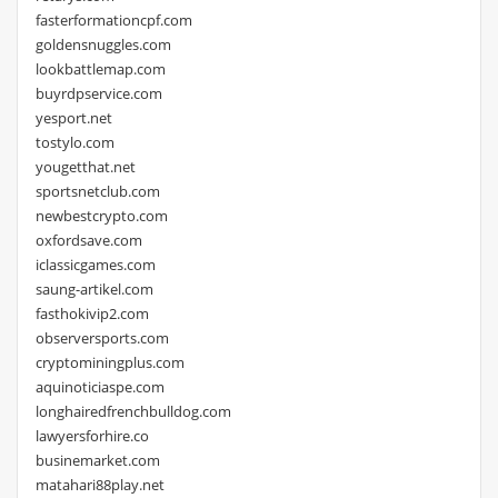
fasterformationcpf.com
goldensnuggles.com
lookbattlemap.com
buyrdpservice.com
yesport.net
tostylo.com
yougetthat.net
sportsnetclub.com
newbestcrypto.com
oxfordsave.com
iclassicgames.com
saung-artikel.com
fasthokivip2.com
observersports.com
cryptominingplus.com
aquinoticiaspe.com
longhairedfrenchbulldog.com
lawyersforhire.co
businemarket.com
matahari88play.net