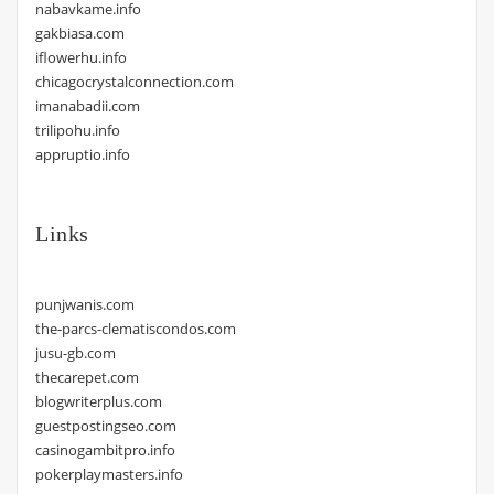
nabavkame.info
gakbiasa.com
iflowerhu.info
chicagocrystalconnection.com
imanabadii.com
trilipohu.info
appruptio.info
Links
punjwanis.com
the-parcs-clematiscondos.com
jusu-gb.com
thecarepet.com
blogwriterplus.com
guestpostingseo.com
casinogambitpro.info
pokerplaymasters.info