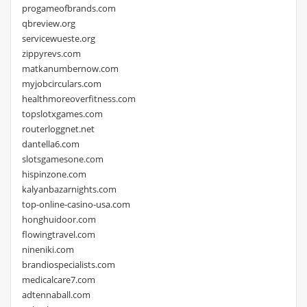
progameofbrands.com
qbreview.org
servicewueste.org
zippyrevs.com
matkanumbernow.com
myjobcirculars.com
healthmoreoverfitness.com
topslotxgames.com
routerloggnet.net
dantella6.com
slotsgamesone.com
hispinzone.com
kalyanbazarnights.com
top-online-casino-usa.com
honghuidoor.com
flowingtravel.com
nineniki.com
brandiospecialists.com
medicalcare7.com
adtennaball.com