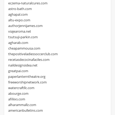
eczema-naturalcures.com
astro-bath.com
aghapal.com
altu-expo.com
authorjennijames.com
viajearoma.net
tsutsuji-parkin.com
agharab.com
cheapammousa.com
thepositiveladiessoccerclub.com
recetasdecocinafaciles.com
naildesignsidea.net
greatpai.com
paperlanterntheatre.org
freeworshipnetwork.com
watercraftllc.com
abourge.com
afiliixs.com
alharammallz.com
americanbulletins.com