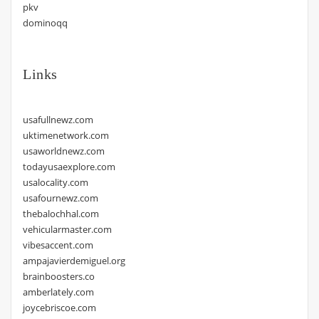
pkv
dominoqq
Links
usafullnewz.com
uktimenetwork.com
usaworldnewz.com
todayusaexplore.com
usalocality.com
usafournewz.com
thebalochhal.com
vehicularmaster.com
vibesaccent.com
ampajavierdemiguel.org
brainboosters.co
amberlately.com
joycebriscoe.com