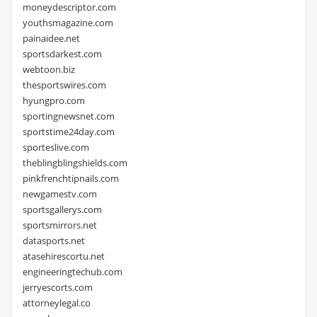
moneydescriptor.com
youthsmagazine.com
painaidee.net
sportsdarkest.com
webtoon.biz
thesportswires.com
hyungpro.com
sportingnewsnet.com
sportstime24day.com
sporteslive.com
theblingblingshields.com
pinkfrenchtipnails.com
newgamestv.com
sportsgallerys.com
sportsmirrors.net
datasports.net
atasehirescortu.net
engineeringtechub.com
jerryescorts.com
attorneylegal.co