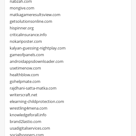
nabzah.com
mongive.com
matkagameresultsview.com
getsolutionsonline.com
hispinner.org
criticalinsurance.info
nokariposter.com
kalyan-guessing-nightplay.com
gameofpanels.com
androidappsdownloader.com
usetimenow.com
healthblow.com
gohelpmate.com
rajdhani-satta-matka.com
writerscraft.net
elearning-childprotection.com
wrestling4mena.com
knowledgeforall.info
brand2lastio.com
usadigitalservices.com
socialhoppers.com