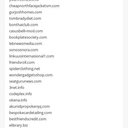
cheapnorthfacejacketsm.com
gurjoshhomes.com
tombradydiet.com
bonthaiclub.com
casusbelli-mod.com
bookplatesociety.com
lebnewsmedia.com
sonosonora.com
linkuusinternasional1.com
friendsroll.com
spiderclothing.net
wondergadgetsshop.com
seatgurunews.com
3net.info
codeplex.info
okena.info
akunidpropokerqq.com
bespokecardetailing.com
bestfriendscredit.com
elibrary.biz