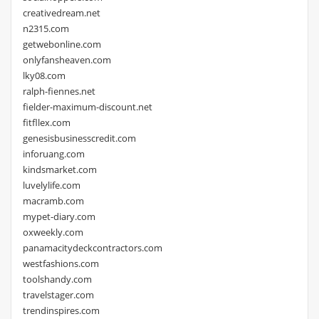
creativedream.net
n2315.com
getwebonline.com
onlyfansheaven.com
lky08.com
ralph-fiennes.net
fielder-maximum-discount.net
fitfllex.com
genesisbusinesscredit.com
inforuang.com
kindsmarket.com
luvelylife.com
macramb.com
mypet-diary.com
oxweekly.com
panamacitydeckcontractors.com
westfashions.com
toolshandy.com
travelstager.com
trendinspires.com