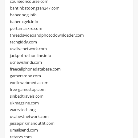
courseoncourse.com
bantinbatdongsan247.com
bahednog.info
bahenxgek.info
pertamaskre.com
threadsvideoandphotodownloader.com
techgiddy.com
usalivenetwork.com
jackpotrushonline.info
ucnewshindi.com
freecellphonedatabase.com
gamersrope.com
exellewebmedia.com
free-gamestop.com
sinbadtravels.com
ukmagzine.com
wareztech.org
usabestnetwork.com
jessepinkmanoutfit.com
umailsend.com
retarys.com