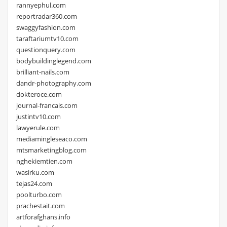
rannyephul.com
reportradar360.com
swaggyfashion.com
taraftariumtv10.com
questionquery.com
bodybuildinglegend.com
brilliant-nails.com
dandr-photography.com
dokteroce.com
journal-francais.com
justintv10.com
lawyerule.com
mediamingleseaco.com
mtsmarketingblog.com
nghekiemtien.com
wasirku.com
tejas24.com
poolturbo.com
prachestait.com
artforafghans.info