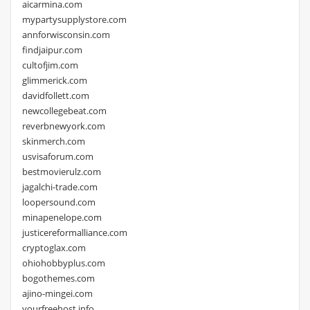
aicarmina.com
mypartysupplystore.com
annforwisconsin.com
findjaipur.com
cultofjim.com
glimmerick.com
davidfollett.com
newcollegebeat.com
reverbnewyork.com
skinmerch.com
usvisaforum.com
bestmovierulz.com
jagalchi-trade.com
loopersound.com
minapenelope.com
justicereformalliance.com
cryptoglax.com
ohiohobbyplus.com
bogothemes.com
ajino-mingei.com
yourfreehost.info