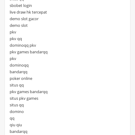
sbobet login
live draw hk tercepat
demo slot gacor
demo slot
pkv
pkv qq
dominoqq pkv
pkv games bandarqq
pkv
dominoqq
bandarqq
poker online
situs qq
pkv games bandarqq
situs pkv games
situs qq
domino
qq
qiu qiu
bandarqq