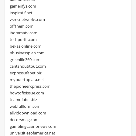
gamerifys.com
inspiratif.net
vsmsnetworks.com
offthem.com
ibommatv.com
techporfit.com
bekasionline.com
nbusinessplan.com
greenlife360.com
cantshoutitout.com
expressufabet.biz
mypuertoplata.net
thepioneerxpress.com
howtofixissue.com
teamufabet.biz
webfullform.com
allviddownload.com
decorsmag.com
gamblingcasinonews.com
universitiesofamerica.net