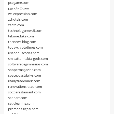
pcegame.com
pgslot-r2.com
ws-expression.com
zchotels.com
zepfo.com
technologynews5.com
teknoeduka.com
thenews-blog.com
todaycryptotimes.com
usabonuscodes.com
sm-satta-makta-gods.com
softwaredegimnasios.com
soopermagazine.com
spacecoastdailys.com
readytrademark.com
renovationsrated.com
scoziarestaurant.com
seohart.com
set-cleaning.com
promodesignai.com