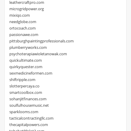
leathercraftpro.com
microgridpower.org
mixiqo.com
needglobe.com
ortocoach.com
passionawe.com
pittsburghpaintingprofessionals.com
plumberryworks.com
psychoterapiawioletanowak.com
quickultimate.com
quirkyquester.com
sexmedicineformen.com
shiftripple.com
slotterpercaya.co
smartcoolbox.com
sohanjitfinances.com
soulfulhousemusic.net
sparklooms.com
tacticalcontractingllc.com
thecapitalpowers.com
tobabet88slot3.com