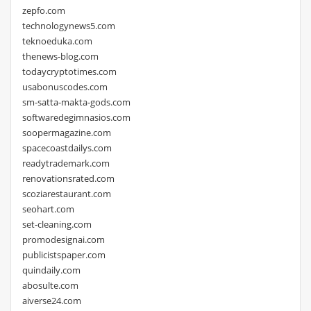
zepfo.com
technologynews5.com
teknoeduka.com
thenews-blog.com
todaycryptotimes.com
usabonuscodes.com
sm-satta-makta-gods.com
softwaredegimnasios.com
soopermagazine.com
spacecoastdailys.com
readytrademark.com
renovationsrated.com
scoziarestaurant.com
seohart.com
set-cleaning.com
promodesignai.com
publicistspaper.com
quindaily.com
abosulte.com
aiverse24.com