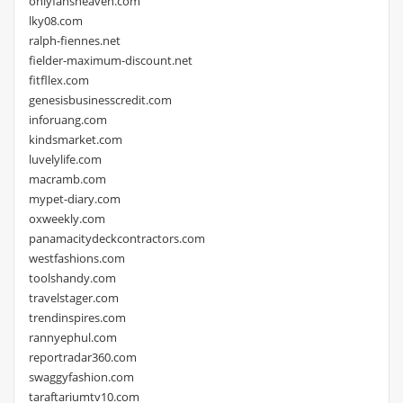
onlyfansheaven.com
lky08.com
ralph-fiennes.net
fielder-maximum-discount.net
fitfllex.com
genesisbusinesscredit.com
inforuang.com
kindsmarket.com
luvelylife.com
macramb.com
mypet-diary.com
oxweekly.com
panamacitydeckcontractors.com
westfashions.com
toolshandy.com
travelstager.com
trendinspires.com
rannyephul.com
reportradar360.com
swaggyfashion.com
taraftariumtv10.com