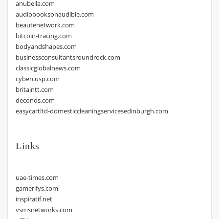
anubella.com
audiobooksonaudible.com
beautenetwork.com
bitcoin-tracing.com
bodyandshapes.com
businessconsultantsroundrock.com
classicglobalnews.com
cybercusp.com
britaintt.com
deconds.com
easycartltd-domesticcleaningservicesedinburgh.com
Links
uae-times.com
gamerifys.com
inspiratif.net
vsmsnetworks.com