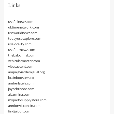
Links
usafullnewz.com
uktimenetwork.com
usaworldnewz.com
todayusaexplore.com
usalocality.com
usafournewz.com
thebalochhal.com
vehicularmaster.com
vibesaccent.com
ampajavierdemiguel.org
brainboosters.co
amberlately.com
joycebriscoe.com
aicarmina.com
mypartysupplystore.com
annforwisconsin.com
findjaipur.com