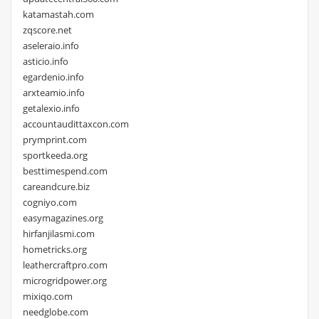
katamastah.com
zqscore.net
aseleraio.info
asticio.info
egardenio.info
arxteamio.info
getalexio.info
accountaudittaxcon.com
prymprint.com
sportkeeda.org
besttimespend.com
careandcure.biz
cogniyo.com
easymagazines.org
hirfanjilasmi.com
hometricks.org
leathercraftpro.com
microgridpower.org
mixiqo.com
needglobe.com