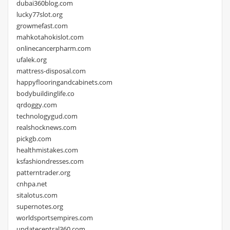
dubai360blog.com
lucky77slot.org
growmefast.com
mahkotahokislot.com
onlinecancerpharm.com
ufalek.org
mattress-disposal.com
happyflooringandcabinets.com
bodybuildinglife.co
qrdoggy.com
technologygud.com
realshocknews.com
pickgb.com
healthmistakes.com
ksfashiondresses.com
patterntrader.org
cnhpa.net
sitalotus.com
supernotes.org
worldsportsempires.com
updatecentral360.com