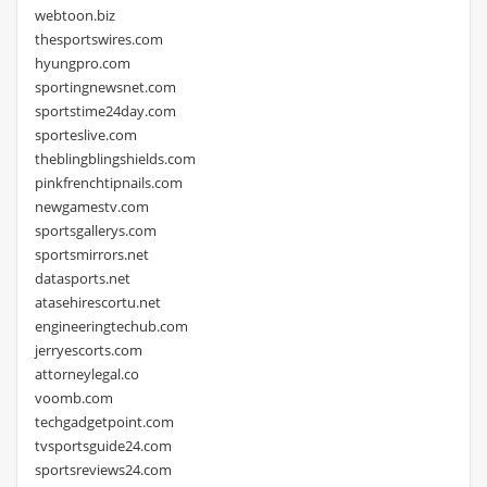
webtoon.biz
thesportswires.com
hyungpro.com
sportingnewsnet.com
sportstime24day.com
sporteslive.com
theblingblingshields.com
pinkfrenchtipnails.com
newgamestv.com
sportsgallerys.com
sportsmirrors.net
datasports.net
atasehirescortu.net
engineeringtechub.com
jerryescorts.com
attorneylegal.co
voomb.com
techgadgetpoint.com
tvsportsguide24.com
sportsreviews24.com