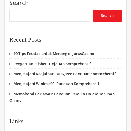
Search
Search
Recent Posts
10 Tips Teratas untuk Menang di JurusCasino
Pengertian Plisbet: Tinjauan Komprehensif
Menjelajahi Keajaiban Bunga99: Panduan Komprehensif
Menjelajahi Winlose99: Panduan Komprehensif
Memahami Parlay4D: Panduan Pemula Dalam Taruhan
Online
Links