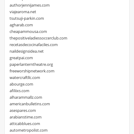
authorjennijames.com
viajearoma.net
tsutsuji-parkin.com
agharab.com
cheapammousa.com
thepositiveladiessoccerclub.com
recetasdecocinafaciles.com
naildesignsidea.net
greatpai.com
paperlanterntheatre.org
freeworshipnetwork.com
watercraftllc.com
abourge.com
afiliixs.com
alharammallz.com
americanbulletins.com
asespares.com
arabianstime.com
atticabblues.com
autometropolist.com