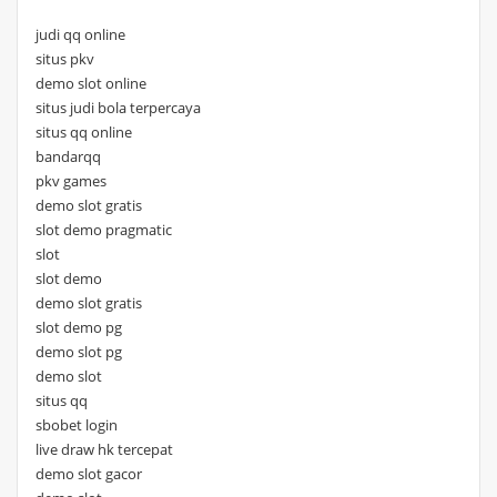
judi qq online
situs pkv
demo slot online
situs judi bola terpercaya
situs qq online
bandarqq
pkv games
demo slot gratis
slot demo pragmatic
slot
slot demo
demo slot gratis
slot demo pg
demo slot pg
demo slot
situs qq
sbobet login
live draw hk tercepat
demo slot gacor