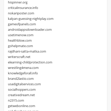
hispinner.org
criticalinsurance.info
nokariposter.com
kalyan-guessing-nightplay.com
gameofpanels.com
androidappsdownloader.com
usetimenow.com
healthblow.com
gohelpmate.com
rajdhani-satta-matka.com
writerscraft.net
elearning-childprotection.com
wrestling4mena.com
knowledgeforall.info
brand2lastio.com
usadigitalservices.com
socialhoppers.com
creativedream.net
n2315.com
getwebonline.com