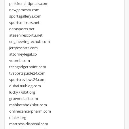
pinkfrenchtipnails.com
newgamestv.com
sportsgallerys.com
sportsmirrors.net
datasports.net
atasehirescortu.net
engineeringtechub.com
jerryescorts.com
attorneylegal.co
voomb.com
techgadgetpoint.com
tvsportsguide24.com
sportsreviews24.com
dubai360blog.com
lucky77slot.org
growmefast.com
mahkotahokislot.com
onlinecancerpharm.com
ufalek.org
mattress-disposal.com