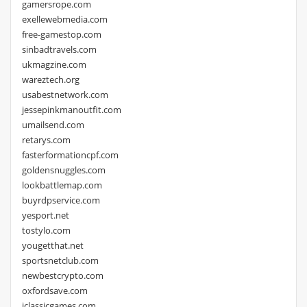
gamersrope.com
exellewebmedia.com
free-gamestop.com
sinbadtravels.com
ukmagzine.com
wareztech.org
usabestnetwork.com
jessepinkmanoutfit.com
umailsend.com
retarys.com
fasterformationcpf.com
goldensnuggles.com
lookbattlemap.com
buyrdpservice.com
yesport.net
tostylo.com
yougetthat.net
sportsnetclub.com
newbestcrypto.com
oxfordsave.com
iclassicgames.com