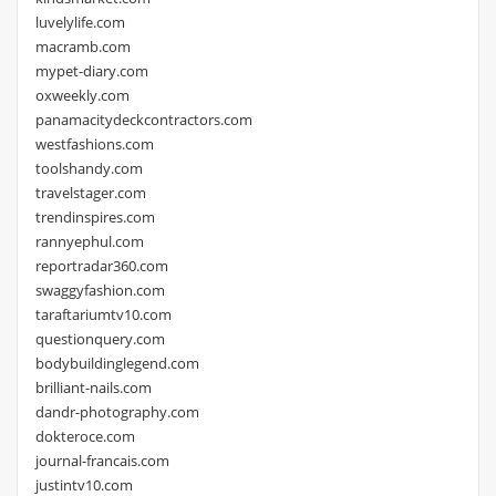
luvelylife.com
macramb.com
mypet-diary.com
oxweekly.com
panamacitydeckcontractors.com
westfashions.com
toolshandy.com
travelstager.com
trendinspires.com
rannyephul.com
reportradar360.com
swaggyfashion.com
taraftariumtv10.com
questionquery.com
bodybuildinglegend.com
brilliant-nails.com
dandr-photography.com
dokteroce.com
journal-francais.com
justintv10.com