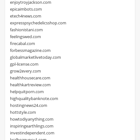
enjoytroyjackson.com
epicaimbots.com
etech4news.com
expresspsychedelicsshop.com
fashionistani.com
feelingswed.com
firecabal.com
forbessmagazine.com
globalmarketlivetoday.com
gpl-license.com
grow2every.com
healthhousecare.com
healthkartreview.com
helpquitporn.com
highqualitybanknote.com
hostingnews24.com
hottstyle.com
howtodiyanything.com
inspiringearthlings.com
investindependent.com
kralbozguncu1.com