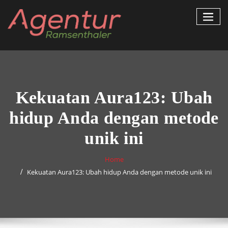
Skip
to
content
Kekuatan Aura123: Ubah
hidup Anda dengan metode
unik ini
Home
Kekuatan Aura123: Ubah hidup Anda dengan metode unik ini