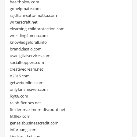
healthblow.com
gohelpmate.com
rajdhani-satta-matka.com
writerscraft.net
elearning-childprotection.com
wrestling4mena.com
knowledgeforall.info
brand2lastio.com
usadigitalservices.com
socialhoppers.com
creativedream.net
n2315.com
getwebonline.com
onlyfansheaven.com
lky08.com
ralph-fiennes.net
fielder-maximum-discount.net
fitfllex.com
genesisbusinesscredit.com
inforuang.com
kindsmarket.com