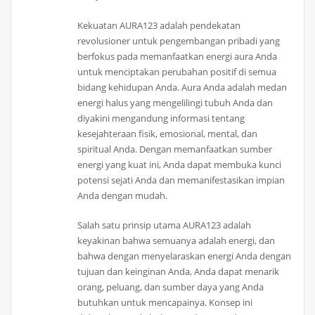
Kekuatan AURA123 adalah pendekatan
revolusioner untuk pengembangan pribadi yang
berfokus pada memanfaatkan energi aura Anda
untuk menciptakan perubahan positif di semua
bidang kehidupan Anda. Aura Anda adalah medan
energi halus yang mengelilingi tubuh Anda dan
diyakini mengandung informasi tentang
kesejahteraan fisik, emosional, mental, dan
spiritual Anda. Dengan memanfaatkan sumber
energi yang kuat ini, Anda dapat membuka kunci
potensi sejati Anda dan memanifestasikan impian
Anda dengan mudah.
Salah satu prinsip utama AURA123 adalah
keyakinan bahwa semuanya adalah energi, dan
bahwa dengan menyelaraskan energi Anda dengan
tujuan dan keinginan Anda, Anda dapat menarik
orang, peluang, dan sumber daya yang Anda
butuhkan untuk mencapainya. Konsep ini