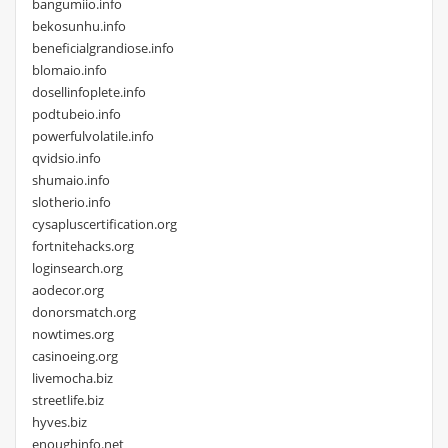
bangumiio.info
bekosunhu.info
beneficialgrandiose.info
blomaio.info
dosellinfoplete.info
podtubeio.info
powerfulvolatile.info
qvidsio.info
shumaio.info
slotherio.info
cysapluscertification.org
fortnitehacks.org
loginsearch.org
aodecor.org
donorsmatch.org
nowtimes.org
casinoeing.org
livemocha.biz
streetlife.biz
hyves.biz
enoughinfo.net