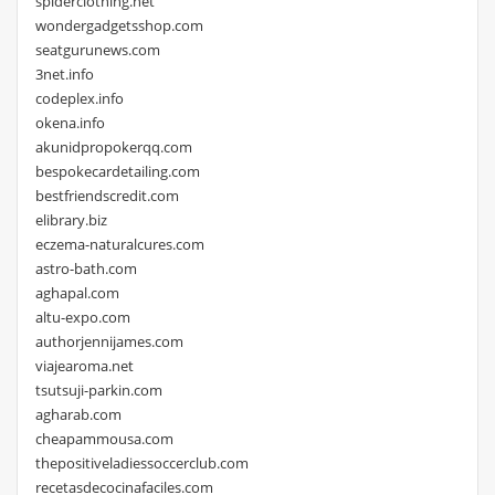
spiderclothing.net
wondergadgetsshop.com
seatgurunews.com
3net.info
codeplex.info
okena.info
akunidpropokerqq.com
bespokecardetailing.com
bestfriendscredit.com
elibrary.biz
eczema-naturalcures.com
astro-bath.com
aghapal.com
altu-expo.com
authorjennijames.com
viajearoma.net
tsutsuji-parkin.com
agharab.com
cheapammousa.com
thepositiveladiessoccerclub.com
recetasdecocinafaciles.com