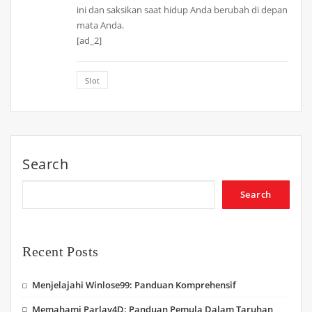
ini dan saksikan saat hidup Anda berubah di depan
mata Anda.
[ad_2]
Slot
Search
Search
Recent Posts
Menjelajahi Winlose99: Panduan Komprehensif
Memahami Parlay4D: Panduan Pemula Dalam Taruhan