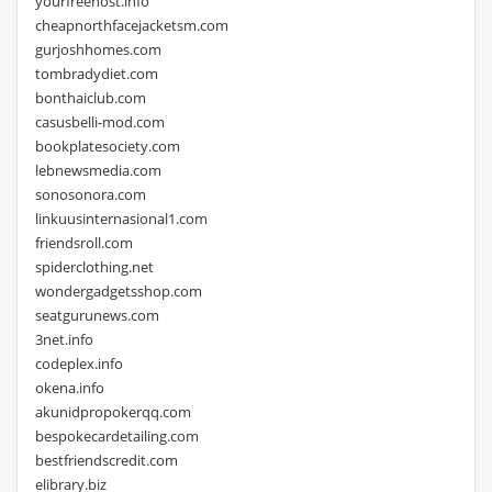
yourfreehost.info
cheapnorthfacejacketsm.com
gurjoshhomes.com
tombradydiet.com
bonthaiclub.com
casusbelli-mod.com
bookplatesociety.com
lebnewsmedia.com
sonosonora.com
linkuusinternasional1.com
friendsroll.com
spiderclothing.net
wondergadgetsshop.com
seatgurunews.com
3net.info
codeplex.info
okena.info
akunidpropokerqq.com
bespokecardetailing.com
bestfriendscredit.com
elibrary.biz