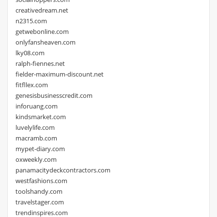
creativedream.net
n2315.com
getwebonline.com
onlyfansheaven.com
lky08.com
ralph-fiennes.net
fielder-maximum-discount.net
fitfllex.com
genesisbusinesscredit.com
inforuang.com
kindsmarket.com
luvelylife.com
macramb.com
mypet-diary.com
oxweekly.com
panamacitydeckcontractors.com
westfashions.com
toolshandy.com
travelstager.com
trendinspires.com