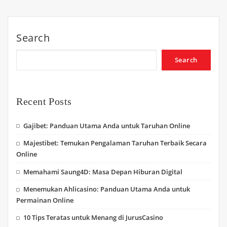
Search
Search
Recent Posts
Gajibet: Panduan Utama Anda untuk Taruhan Online
Majestibet: Temukan Pengalaman Taruhan Terbaik Secara
Online
Memahami Saung4D: Masa Depan Hiburan Digital
Menemukan Ahlicasino: Panduan Utama Anda untuk
Permainan Online
10 Tips Teratas untuk Menang di JurusCasino