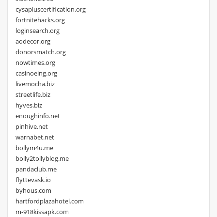
cysapluscertification.org
fortnitehacks.org
loginsearch.org
aodecor.org
donorsmatch.org
nowtimes.org
casinoeing.org
livemocha.biz
streetlife.biz
hyves.biz
enoughinfo.net
pinhive.net
warnabet.net
bollym4u.me
bolly2tollyblog.me
pandaclub.me
flyttevask.io
byhous.com
hartfordplazahotel.com
m-918kissapk.com