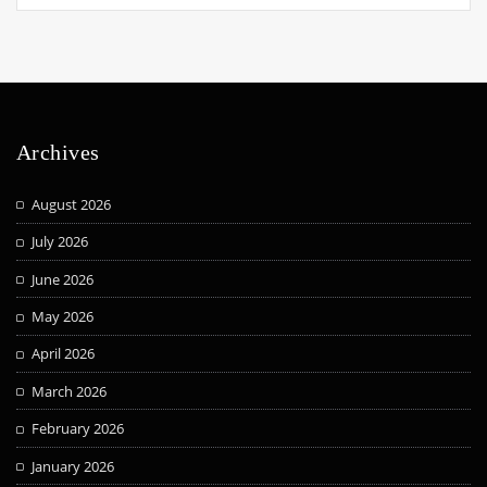
Archives
August 2026
July 2026
June 2026
May 2026
April 2026
March 2026
February 2026
January 2026