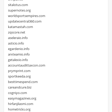
sitalotus.com
supernotes.org
worldsportsempires.com
updatecentral360.com
katamastah.com
zqscore.net
aseleraio.info
asticio.info
egardenio.info
arxteamio.info
getalexio.info
accountaudittaxcon.com
prymprint.com
sportkeeda.org
besttimespend.com
careandcure.biz
cogniyo.com
easymagazines.org
hirfanjilasmi.com
hometricks.org