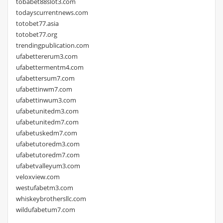
tobabet88slot3.com
todayscurrentnews.com
totobet77.asia
totobet77.org
trendingpublication.com
ufabettererum3.com
ufabettermentm4.com
ufabettersum7.com
ufabettinwm7.com
ufabettinwum3.com
ufabetunitedm3.com
ufabetunitedm7.com
ufabetuskedm7.com
ufabetutoredm3.com
ufabetutoredm7.com
ufabetvalleyum3.com
veloxview.com
westufabetm3.com
whiskeybrothersllc.com
wildufabetum7.com