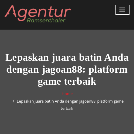
Skip
to
content
Lepaskan juara batin Anda
dengan jagoan88: platform
game terbaik
Home
Lepaskan juara batin Anda dengan jagoan88: platform game
terbaik