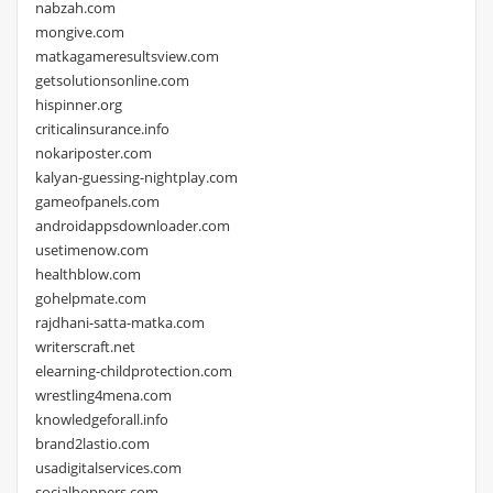
nabzah.com
mongive.com
matkagameresultsview.com
getsolutionsonline.com
hispinner.org
criticalinsurance.info
nokariposter.com
kalyan-guessing-nightplay.com
gameofpanels.com
androidappsdownloader.com
usetimenow.com
healthblow.com
gohelpmate.com
rajdhani-satta-matka.com
writerscraft.net
elearning-childprotection.com
wrestling4mena.com
knowledgeforall.info
brand2lastio.com
usadigitalservices.com
socialhoppers.com