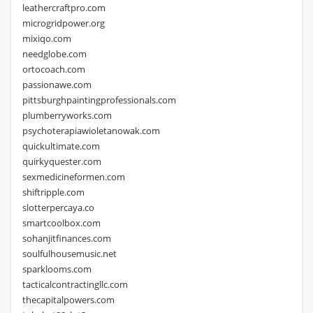
leathercraftpro.com
microgridpower.org
mixiqo.com
needglobe.com
ortocoach.com
passionawe.com
pittsburghpaintingprofessionals.com
plumberryworks.com
psychoterapiawioletanowak.com
quickultimate.com
quirkyquester.com
sexmedicineformen.com
shiftripple.com
slotterpercaya.co
smartcoolbox.com
sohanjitfinances.com
soulfulhousemusic.net
sparklooms.com
tacticalcontractingllc.com
thecapitalpowers.com