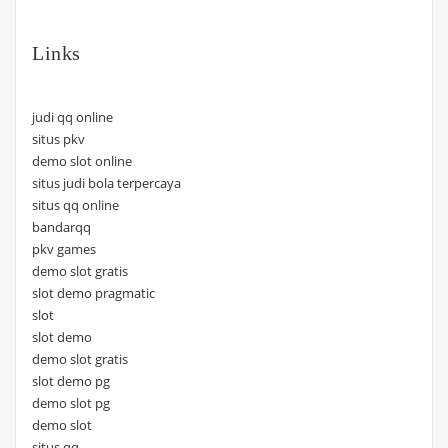
Links
judi qq online
situs pkv
demo slot online
situs judi bola terpercaya
situs qq online
bandarqq
pkv games
demo slot gratis
slot demo pragmatic
slot
slot demo
demo slot gratis
slot demo pg
demo slot pg
demo slot
situs qq