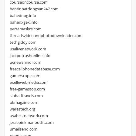
courseoncourse.com
bantinbatdongsan247.com
bahednog.info
bahenxgek.info
pertamaskre.com
threadsvideoandphotodownloader.com
techgiddy.com
usalivenetwork.com
jackpotrushonline.info
ucnewshindi.com
freecellphonedatabase.com
gamersrope.com
exellewebmedia.com
free-gamestop.com
sinbadtravels.com
ukmagzine.com
wareztech.org
usabestnetwork.com
jessepinkmanoutfit.com
umailsend.com
retarys.com