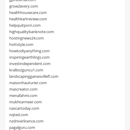
grow2every.com
healthhousecare.com
healthkartreview.com
helpquitporn.com
highqualitybanknote.com
hostingnews24.com
hottstyle.com
howtodiyanything.com
inspiringearthlings.com
investindependent.com
kralbozguncu1.com
landscapinggainesvillefl.com
maisonhauturier.com
mascreator.com
menafahmi.com
mukhtarmeer.com
nascartoday.com
nqted.com
nzdriverlicence.com
pagalguru.com