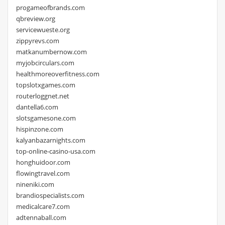
progameofbrands.com
qbreview.org
servicewueste.org
zippyrevs.com
matkanumbernow.com
myjobcirculars.com
healthmoreoverfitness.com
topslotxgames.com
routerloggnet.net
dantella6.com
slotsgamesone.com
hispinzone.com
kalyanbazarnights.com
top-online-casino-usa.com
honghuidoor.com
flowingtravel.com
nineniki.com
brandiospecialists.com
medicalcare7.com
adtennaball.com