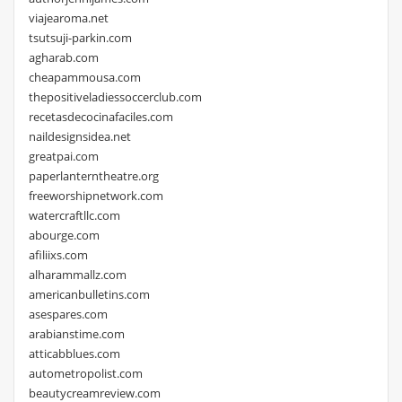
viajearoma.net
tsutsuji-parkin.com
agharab.com
cheapammousa.com
thepositiveladiessoccerclub.com
recetasdecocinafaciles.com
naildesignsidea.net
greatpai.com
paperlanterntheatre.org
freeworshipnetwork.com
watercraftllc.com
abourge.com
afiliixs.com
alharammallz.com
americanbulletins.com
asespares.com
arabianstime.com
atticabblues.com
autometropolist.com
beautycreamreview.com