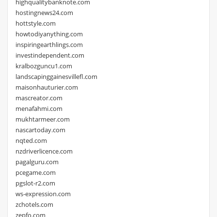
highqualitybanknote.com
hostingnews24.com
hottstyle.com
howtodiyanything.com
inspiringearthlings.com
investindependent.com
kralbozguncu1.com
landscapinggainesvillefl.com
maisonhauturier.com
mascreator.com
menafahmi.com
mukhtarmeer.com
nascartoday.com
nqted.com
nzdriverlicence.com
pagalguru.com
pcegame.com
pgslot-r2.com
ws-expression.com
zchotels.com
zepfo.com