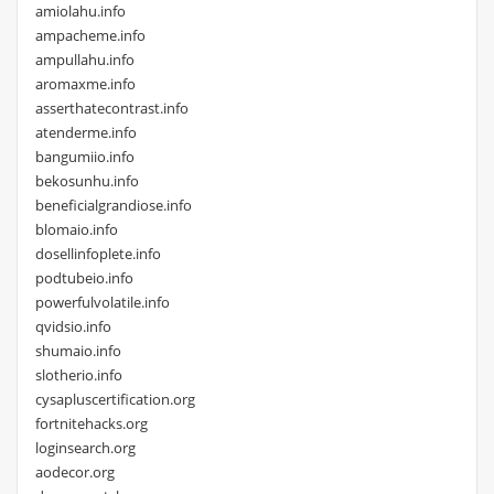
amiolahu.info
ampacheme.info
ampullahu.info
aromaxme.info
asserthatecontrast.info
atenderme.info
bangumiio.info
bekosunhu.info
beneficialgrandiose.info
blomaio.info
dosellinfoplete.info
podtubeio.info
powerfulvolatile.info
qvidsio.info
shumaio.info
slotherio.info
cysapluscertification.org
fortnitehacks.org
loginsearch.org
aodecor.org