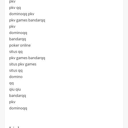
pkv
pkv qq
dominoqq pkv
pkv games bandarqq
pkv
dominoqq
bandarqq
poker online
situs qq
pkv games bandarqq
situs pkv games
situs qq
domino
qq
qiu qiu
bandarqq
pkv
dominoqq