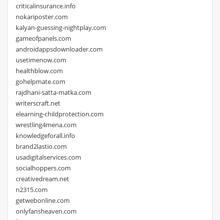
criticalinsurance.info
nokariposter.com
kalyan-guessing-nightplay.com
gameofpanels.com
androidappsdownloader.com
usetimenow.com
healthblow.com
gohelpmate.com
rajdhani-satta-matka.com
writerscraft.net
elearning-childprotection.com
wrestling4mena.com
knowledgeforall.info
brand2lastio.com
usadigitalservices.com
socialhoppers.com
creativedream.net
n2315.com
getwebonline.com
onlyfansheaven.com