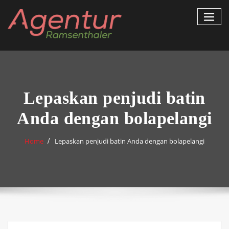
Skip
to
content
Lepaskan penjudi batin
Anda dengan bolapelangi
Home
Lepaskan penjudi batin Anda dengan bolapelangi