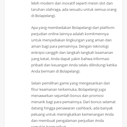
lebih modern dan inovatif seperti mesin slot dan
taruhan olahraga, ada sesuatu untuk semua orang
di Bolapelangi.
Apa yang membedakan Bolapelangi dari platform
perjudian online lainnya adalah komitmennya
untuk menyediakan lingkungan yang aman dan
aman bagi para pemainnya. Dengan teknologi
enkripsi canggih dan langkah-langkah keamanan
yang ketat, Anda dapat yakin bahwa informasi
pribadi dan keuangan Anda selalu dilindungi ketika
Anda bermain di Bolapelangi.
Selain pemilihan game yang mengesankan dan
fitur keamanan terkemuka, Bolapelangi juga
menawarkan sejumlah bonus dan promosi
menarik bagi para pemainnya. Dari bonus selamat
datang hingga penawaran cashback, ada banyak
peluang untuk meningkatkan kemenangan Anda
dan membuat pengalaman perjudian Anda
semakin bermanfaat.