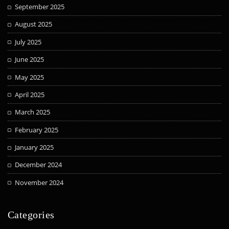
September 2025
August 2025
July 2025
June 2025
May 2025
April 2025
March 2025
February 2025
January 2025
December 2024
November 2024
Categories