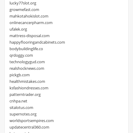
lucky77slot.org
growmefast.com
mahkotahokislot.com
onlinecancerpharm.com
ufalek.org
mattress-disposal.com
happyflooringandcabinets.com
bodybuildinglife.co
qrdoggy.com
technologygud.com
realshocknews.com
pickgb.com
healthmistakes.com
ksfashiondresses.com
patterntrader.org
cnhpa.net
sitalotus.com
supernotes.org
worldsportsempires.com
updatecentral360.com