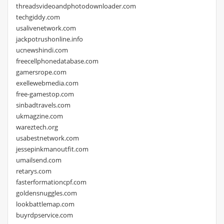
threadsvideoandphotodownloader.com
techgiddy.com
usalivenetwork.com
jackpotrushonline.info
ucnewshindi.com
freecellphonedatabase.com
gamersrope.com
exellewebmedia.com
free-gamestop.com
sinbadtravels.com
ukmagzine.com
wareztech.org
usabestnetwork.com
jessepinkmanoutfit.com
umailsend.com
retarys.com
fasterformationcpf.com
goldensnuggles.com
lookbattlemap.com
buyrdpservice.com