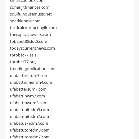
smartcoolbox.com
sohanjitfinances.com
soulfulhousemusic.net
sparklooms.com
tacticalcontractingllc.com
thecapitalpowers.com
tobabet88slot3.com
todayscurrentnews.com
totobet77.asia
totobet77.org
trendingpublication.com
ufabettererum3.com
ufabettermentm4.com
ufabettersum7.com
ufabettinwm7.com
ufabettinwum3.com
ufabetunitedm3.com
ufabetunitedm7.com
ufabetuskedm7.com
ufabetutoredm3.com
ufabetutoredm7.com