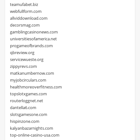
teamufabet.biz
webfullform.com
allviddownload.com
decorsmag.com
gamblingcasinonews.com
universitiesofamerica.net
progameofbrands.com
qbreview.org
servicewueste.org
zippyrevs.com
matkanumbernow.com
myjobcirculars.com
healthmoreoverfitness.com
topslotxgames.com
routerloggnet.net
dantella6.com
slotsgamesone.com
hispinzone.com
kalyanbazarnights.com
top-online-casino-usa.com