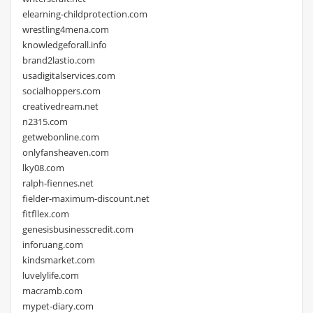
elearning-childprotection.com
wrestling4mena.com
knowledgeforall.info
brand2lastio.com
usadigitalservices.com
socialhoppers.com
creativedream.net
n2315.com
getwebonline.com
onlyfansheaven.com
lky08.com
ralph-fiennes.net
fielder-maximum-discount.net
fitfllex.com
genesisbusinesscredit.com
inforuang.com
kindsmarket.com
luvelylife.com
macramb.com
mypet-diary.com