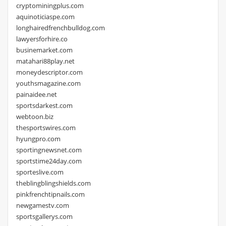
cryptominingplus.com
aquinoticiaspe.com
longhairedfrenchbulldog.com
lawyersforhire.co
businemarket.com
matahari88play.net
moneydescriptor.com
youthsmagazine.com
painaidee.net
sportsdarkest.com
webtoon.biz
thesportswires.com
hyungpro.com
sportingnewsnet.com
sportstime24day.com
sporteslive.com
theblingblingshields.com
pinkfrenchtipnails.com
newgamestv.com
sportsgallerys.com