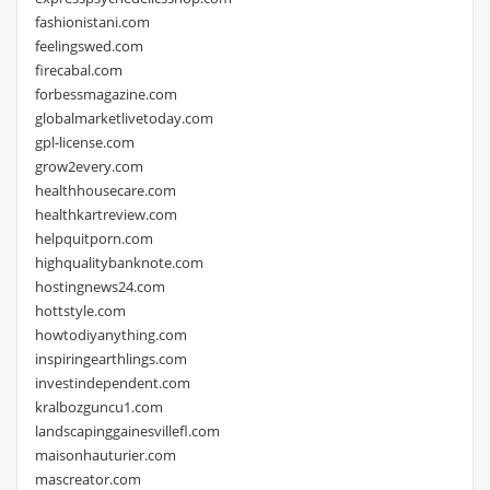
fashionistani.com
feelingswed.com
firecabal.com
forbessmagazine.com
globalmarketlivetoday.com
gpl-license.com
grow2every.com
healthhousecare.com
healthkartreview.com
helpquitporn.com
highqualitybanknote.com
hostingnews24.com
hottstyle.com
howtodiyanything.com
inspiringearthlings.com
investindependent.com
kralbozguncu1.com
landscapinggainesvillefl.com
maisonhauturier.com
mascreator.com