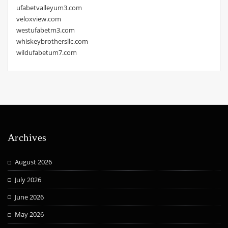
ufabetvalleyum3.com
veloxview.com
westufabetm3.com
whiskeybrothersllc.com
wildufabetum7.com
Archives
August 2026
July 2026
June 2026
May 2026