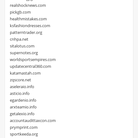
realshocknews.com
pickgb.com
healthmistakes.com
ksfashiondresses.com
patterntrader.org
cnhpa.net
sitalotus.com
supernotes.org
worldsportsempires.com
updatecentral360.com
katamastah.com
zqscore.net
aseleraio.info
asticio.info
egardenio.info
arxteamio.info
getalexio.info
accountaudittaxcon.com
prymprint.com
sportkeeda.org