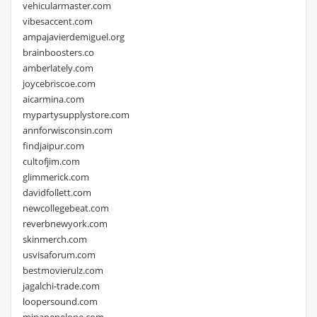
vehicularmaster.com
vibesaccent.com
ampajavierdemiguel.org
brainboosters.co
amberlately.com
joycebriscoe.com
aicarmina.com
mypartysupplystore.com
annforwisconsin.com
findjaipur.com
cultofjim.com
glimmerick.com
davidfollett.com
newcollegebeat.com
reverbnewyork.com
skinmerch.com
usvisaforum.com
bestmovierulz.com
jagalchi-trade.com
loopersound.com
minapenelope.com