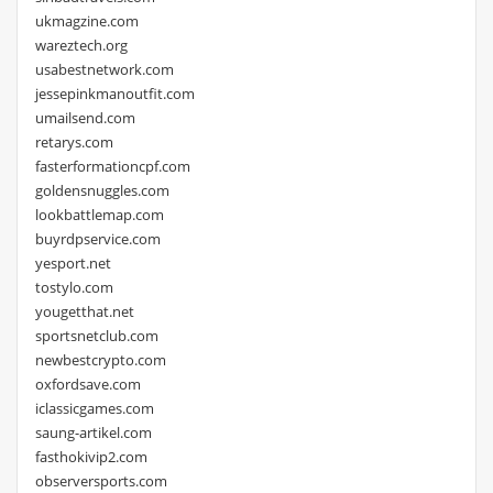
ukmagzine.com
wareztech.org
usabestnetwork.com
jessepinkmanoutfit.com
umailsend.com
retarys.com
fasterformationcpf.com
goldensnuggles.com
lookbattlemap.com
buyrdpservice.com
yesport.net
tostylo.com
yougetthat.net
sportsnetclub.com
newbestcrypto.com
oxfordsave.com
iclassicgames.com
saung-artikel.com
fasthokivip2.com
observersports.com