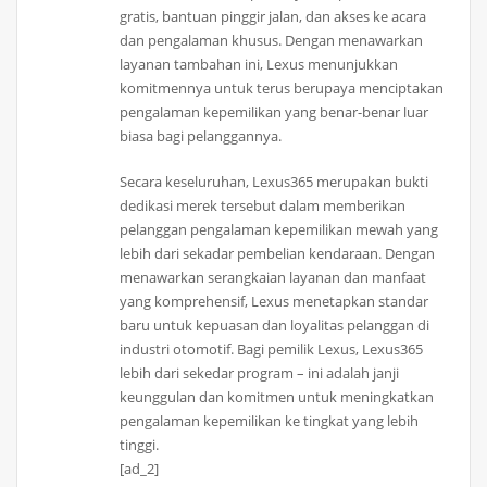
gratis, bantuan pinggir jalan, dan akses ke acara
dan pengalaman khusus. Dengan menawarkan
layanan tambahan ini, Lexus menunjukkan
komitmennya untuk terus berupaya menciptakan
pengalaman kepemilikan yang benar-benar luar
biasa bagi pelanggannya.
Secara keseluruhan, Lexus365 merupakan bukti
dedikasi merek tersebut dalam memberikan
pelanggan pengalaman kepemilikan mewah yang
lebih dari sekadar pembelian kendaraan. Dengan
menawarkan serangkaian layanan dan manfaat
yang komprehensif, Lexus menetapkan standar
baru untuk kepuasan dan loyalitas pelanggan di
industri otomotif. Bagi pemilik Lexus, Lexus365
lebih dari sekedar program – ini adalah janji
keunggulan dan komitmen untuk meningkatkan
pengalaman kepemilikan ke tingkat yang lebih
tinggi.
[ad_2]