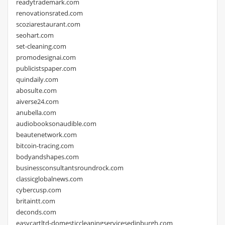
readytrademark.com
renovationsrated.com
scoziarestaurant.com
seohart.com
set-cleaning.com
promodesignai.com
publicistspaper.com
quindaily.com
abosulte.com
aiverse24.com
anubella.com
audiobooksonaudible.com
beautenetwork.com
bitcoin-tracing.com
bodyandshapes.com
businessconsultantsroundrock.com
classicglobalnews.com
cybercusp.com
britaintt.com
deconds.com
easycartltd-domesticcleaningservicesedinburgh.com