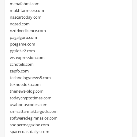
menafahmi.com
mukhtarmeer.com
nascartoday.com
nqted.com
nzdriverlicence.com
pagalguru.com
pcegame.com
pgslot-r2.com
ws-expression.com
zchotels.com
zepfo.com
technologynews5.com
teknoeduka.com
thenews-blog.com
todaycryptotimes.com
usabonuscodes.com
sm-satta-makta-gods.com
softwaredegimnasios.com
soopermagazine.com
spacecoastdailys.com