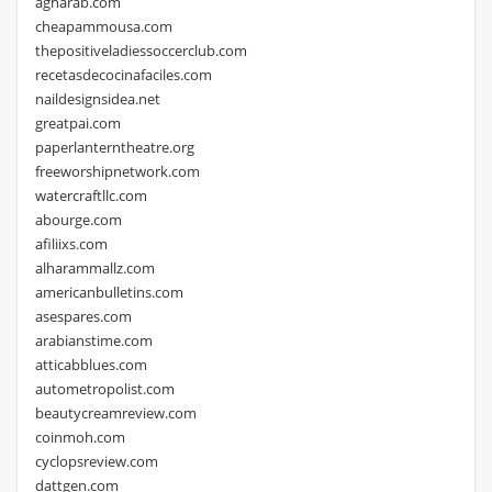
agharab.com
cheapammousa.com
thepositiveladiessoccerclub.com
recetasdecocinafaciles.com
naildesignsidea.net
greatpai.com
paperlanterntheatre.org
freeworshipnetwork.com
watercraftllc.com
abourge.com
afiliixs.com
alharammallz.com
americanbulletins.com
asespares.com
arabianstime.com
atticabblues.com
autometropolist.com
beautycreamreview.com
coinmoh.com
cyclopsreview.com
dattgen.com