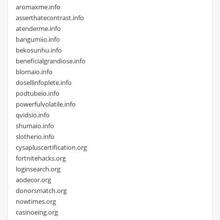
aromaxme.info
asserthatecontrast.info
atenderme.info
bangumiio.info
bekosunhu.info
beneficialgrandiose.info
blomaio.info
dosellinfoplete.info
podtubeio.info
powerfulvolatile.info
qvidsio.info
shumaio.info
slotherio.info
cysapluscertification.org
fortnitehacks.org
loginsearch.org
aodecor.org
donorsmatch.org
nowtimes.org
casinoeing.org