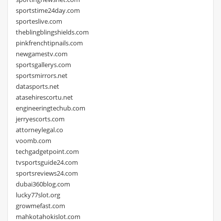
sportstime24day.com
sporteslive.com
theblingblingshields.com
pinkfrenchtipnails.com
newgamestv.com
sportsgallerys.com
sportsmirrors.net
datasports.net
atasehirescortu.net
engineeringtechub.com
jerryescorts.com
attorneylegal.co
voomb.com
techgadgetpoint.com
tvsportsguide24.com
sportsreviews24.com
dubai360blog.com
lucky77slot.org
growmefast.com
mahkotahokislot.com