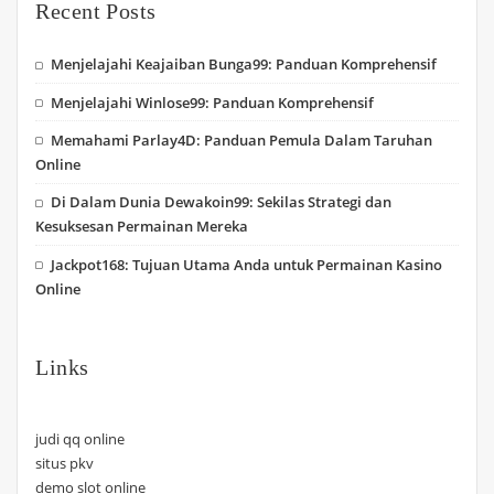
Recent Posts
Menjelajahi Keajaiban Bunga99: Panduan Komprehensif
Menjelajahi Winlose99: Panduan Komprehensif
Memahami Parlay4D: Panduan Pemula Dalam Taruhan
Online
Di Dalam Dunia Dewakoin99: Sekilas Strategi dan
Kesuksesan Permainan Mereka
Jackpot168: Tujuan Utama Anda untuk Permainan Kasino
Online
Links
judi qq online
situs pkv
demo slot online