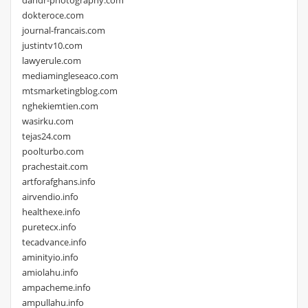
dokteroce.com
journal-francais.com
justintv10.com
lawyerule.com
mediamingleseaco.com
mtsmarketingblog.com
nghekiemtien.com
wasirku.com
tejas24.com
poolturbo.com
prachestait.com
artforafghans.info
airvendio.info
healthexe.info
puretecx.info
tecadvance.info
aminityio.info
amiolahu.info
ampacheme.info
ampullahu.info