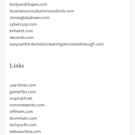
bodyandshapes.com
businessconsultantsroundrock.com
classicglobalnews.com
cybercusp.com
britaintt.com
deconds.com
easycartltd-domesticcleaningservicesedinburgh.com
Links
uae-times.com
gamerifys.com
inspiratif.net
vsmsnetworks.com
offthem.com
ibommatv.com
techporfit.com
bekasionline.com