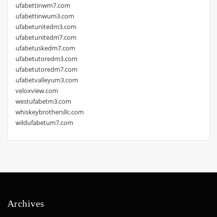
ufabettinwm7.com
ufabettinwum3.com
ufabetunitedm3.com
ufabetunitedm7.com
ufabetuskedm7.com
ufabetutoredm3.com
ufabetutoredm7.com
ufabetvalleyum3.com
veloxview.com
westufabetm3.com
whiskeybrothersllc.com
wildufabetum7.com
Archives