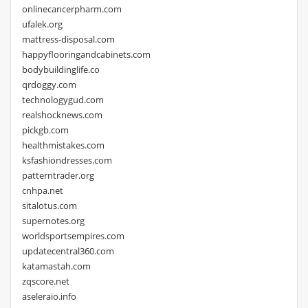
onlinecancerpharm.com
ufalek.org
mattress-disposal.com
happyflooringandcabinets.com
bodybuildinglife.co
qrdoggy.com
technologygud.com
realshocknews.com
pickgb.com
healthmistakes.com
ksfashiondresses.com
patterntrader.org
cnhpa.net
sitalotus.com
supernotes.org
worldsportsempires.com
updatecentral360.com
katamastah.com
zqscore.net
aseleraio.info