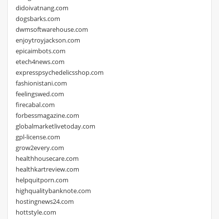
didoivatnang.com
dogsbarks.com
dwmsoftwarehouse.com
enjoytroyjackson.com
epicaimbots.com
etech4news.com
expresspsychedelicsshop.com
fashionistani.com
feelingswed.com
firecabal.com
forbessmagazine.com
globalmarketlivetoday.com
gpl-license.com
grow2every.com
healthhousecare.com
healthkartreview.com
helpquitporn.com
highqualitybanknote.com
hostingnews24.com
hottstyle.com