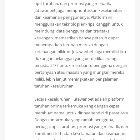
opsi taruhan, dan promosi yang menarik,
Jutawanbet juga memprioritaskan keselamatan
dan keamanan penggunanya. Platform ini
menggunakan teknologi enkripsi canggih untuk
melindungi data pengguna dan transaksi
keuangan, memastikan bahwa petaruh dapat
menempatkan taruhan mereka dengan
ketenangan pikiran. Jutawanbet juga memiliki tim
dukungan pelanggan yang berdedikasi yang
tersedia 24/7 untuk membantu pengguna dengan
pertanyaan atau masalah yang mungkin mereka
miliki, lebih lanjut meningkatkan pengalaman
taruhan keseluruhan.
Secara keseluruhan, Jutawanbet adalah platform
taruhan online terkemuka yang dengan cepat
membuat nama untuk dirinya sendiri di pasar Asia.
Dengan antarmuka yang ramah pengguna,
berbagai opsi taruhan, promosi yang menarik, dan
komitmen terhadap keselamatan dan keamanan,