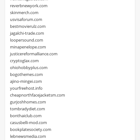
reverbnewyork.com
skinmerch.com
usvisaforum.com
bestmovierulz.com
jagalchi-trade.com
loopersound.com
minapenelope.com
justicereformalliance.com
cryptoglax.com
ohiohobbyplus.com
bogothemes.com
ajino-mingei.com
yourfreehost.info
cheapnorthfacejacketsm.com
gurjoshhomes.com
tombradydiet.com
bonthaiclub.com
casusbelli-mod.com
bookplatesociety.com
lebnewsmedia.com