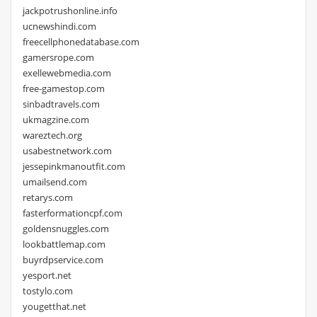
jackpotrushonline.info
ucnewshindi.com
freecellphonedatabase.com
gamersrope.com
exellewebmedia.com
free-gamestop.com
sinbadtravels.com
ukmagzine.com
wareztech.org
usabestnetwork.com
jessepinkmanoutfit.com
umailsend.com
retarys.com
fasterformationcpf.com
goldensnuggles.com
lookbattlemap.com
buyrdpservice.com
yesport.net
tostylo.com
yougetthat.net