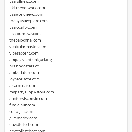
usafullnewz.com
uktimenetwork.com
usaworldnewz.com
todayusaexplore.com
usalocality.com
usafournewz.com
thebalochhal.com
vehicularmaster.com
vibesaccent.com
ampajavierdemiguel.org
brainboosters.co
amberlately.com
joycebriscoe.com
aicarmina.com
mypartysupplystore.com
annforwisconsin.com
findjaipur.com
cultofjim.com
glimmerick.com
davidfollett.com
newcollegebeat.com