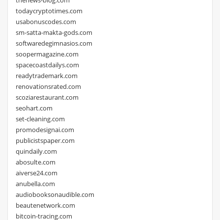
todaycryptotimes.com
usabonuscodes.com
sm-satta-makta-gods.com
softwaredegimnasios.com
soopermagazine.com
spacecoastdailys.com
readytrademark.com
renovationsrated.com
scoziarestaurant.com
seohart.com
set-cleaning.com
promodesignai.com
publicistspaper.com
quindaily.com
abosulte.com
aiverse24.com
anubella.com
audiobooksonaudible.com
beautenetwork.com
bitcoin-tracing.com