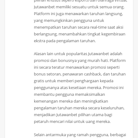
pilihan khusus seperti esports dan olahraga virtual,
Jutawanbet memiliki sesuatu untuk semua orang.
Platform ini juga menawarkan taruhan langsung,
yang memungkinkan pengguna untuk
menempatkan taruhan secara real-time saat aksi
berlangsung, menambahkan tingkat kegembiraan
ekstra pada pengalaman taruhan.
Alasan lain untuk popularitas Jutawanbet adalah
promosi dan bonusnya yang murah hati. Platform
ini secara teratur menawarkan promosi seperti
bonus setoran, penawaran cashback, dan taruhan
gratis untuk memberi penghargaan kepada
penggunanya atas kesetiaan mereka. Promosi ini
membantu pengguna memaksimalkan
kemenangan mereka dan meningkatkan
pengalaman taruhan mereka secara keseluruhan,
menjadikan Jutawanbet pilihan utama bagi
petaruh mencari nilai untuk uang mereka.
Selain antarmuka yang ramah pengguna, berbagai