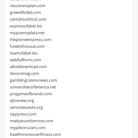
nbusinessplan.com
greenlife360.com
cantshoutitout.com
expressufabet.biz
mypuertoplata.net
thepioneerxpress.com
howtofixissue.com
teamufabet.biz
webfullform.com
allviddownload.com
decorsmag.com
gamblingcasinonews.com
universitiesofamerica.net
progameofbrands.com
qbreview.org
servicewueste.org
zippyrevs.com
matkanumbernow.com
myjobcirculars.com
healthmoreoverfitness.com