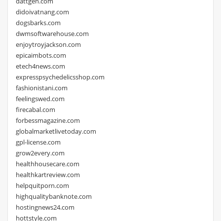
dattgen.com
didoivatnang.com
dogsbarks.com
dwmsoftwarehouse.com
enjoytroyjackson.com
epicaimbots.com
etech4news.com
expresspsychedelicsshop.com
fashionistani.com
feelingswed.com
firecabal.com
forbessmagazine.com
globalmarketlivetoday.com
gpl-license.com
grow2every.com
healthhousecare.com
healthkartreview.com
helpquitporn.com
highqualitybanknote.com
hostingnews24.com
hottstyle.com