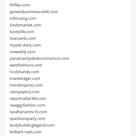
fitfllex.com
genesisbusinesscredit.com
inforuang.com
kindsmarket.com
luvelylife.com
macramb.com
mypet-diary.com
oxweekly.com
panamacitydeckcontractors.com
westfashions.com
toolshandy.com
travelstager.com
trendinspires.com
rannyephul.com
reportradar360.com
swaggyfashion.com
taraftariumtv10.com
questionquery.com
bodybuildinglegend.com
brilliant-nails.com