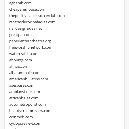
agharab.com
cheapammousa.com
thepositiveladiessoccerclub.com
recetasdecocinafaciles.com
naildesignsidea.net
greatpai.com
paperlanterntheatre.org
freeworshipnetwork.com
watercraftllc.com
abourge.com
afiliixs.com
alharammallz.com
americanbulletins.com
asespares.com
arabianstime.com
atticabblues.com
autometropolist.com
beautycreamreview.com
coinmoh.com
cyclopsreview.com