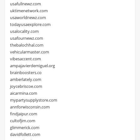
usafullnewz.com
uktimenetwork.com
usaworldnewz.com
todayusaexplore.com
usalocality.com
usafournewz.com
thebalochhal.com
vehicularmaster.com
vibesaccent.com
ampajavierdemiguel.org
brainboosters.co
amberlately.com
joycebriscoe.com
aicarmina.com
mypartysupplystore.com
annforwisconsin.com
findjaipur.com
cultofjim.com
glimmerick.com
davidfollett.com