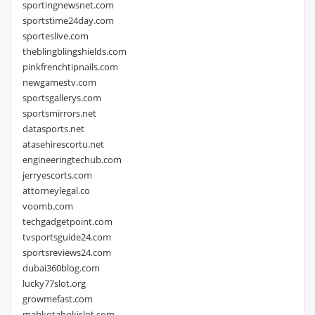
sportingnewsnet.com
sportstime24day.com
sporteslive.com
theblingblingshields.com
pinkfrenchtipnails.com
newgamestv.com
sportsgallerys.com
sportsmirrors.net
datasports.net
atasehirescortu.net
engineeringtechub.com
jerryescorts.com
attorneylegal.co
voomb.com
techgadgetpoint.com
tvsportsguide24.com
sportsreviews24.com
dubai360blog.com
lucky77slot.org
growmefast.com
mahkotahokislot.com