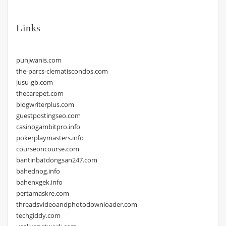
Links
punjwanis.com
the-parcs-clematiscondos.com
jusu-gb.com
thecarepet.com
blogwriterplus.com
guestpostingseo.com
casinogambitpro.info
pokerplaymasters.info
courseoncourse.com
bantinbatdongsan247.com
bahednog.info
bahenxgek.info
pertamaskre.com
threadsvideoandphotodownloader.com
techgiddy.com