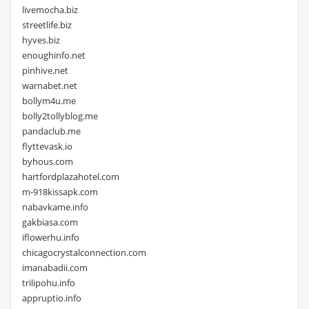
livemocha.biz
streetlife.biz
hyves.biz
enoughinfo.net
pinhive.net
warnabet.net
bollym4u.me
bolly2tollyblog.me
pandaclub.me
flyttevask.io
byhous.com
hartfordplazahotel.com
m-918kissapk.com
nabavkame.info
gakbiasa.com
iflowerhu.info
chicagocrystalconnection.com
imanabadii.com
trilipohu.info
appruptio.info