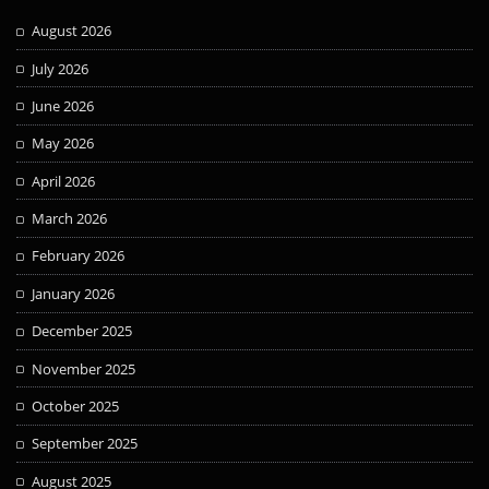
August 2026
July 2026
June 2026
May 2026
April 2026
March 2026
February 2026
January 2026
December 2025
November 2025
October 2025
September 2025
August 2025