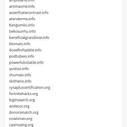
aromaxme.info
asserthatecontrast.info
atenderme.info
bangumiio.info
bekosunhu.info
beneficialgrandiose.info
blomaio.info
dosellinfoplete.info
podtubeio.info
powerfulvolatile.info
qvidsio.info
shumaio.info
slotherio.info
cysapluscertification.org
fortnitehacks.org
loginsearch.org
aodecor.org
donorsmatch.org
nowtimes.org
casinoeing.org