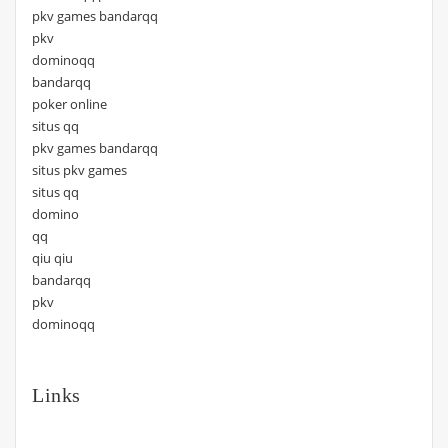
pkv games bandarqq
pkv
dominoqq
bandarqq
poker online
situs qq
pkv games bandarqq
situs pkv games
situs qq
domino
qq
qiu qiu
bandarqq
pkv
dominoqq
Links