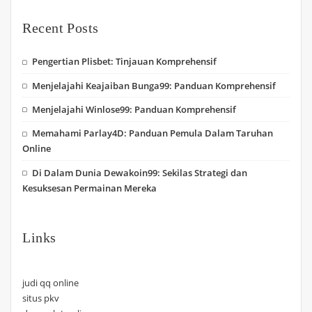
Recent Posts
Pengertian Plisbet: Tinjauan Komprehensif
Menjelajahi Keajaiban Bunga99: Panduan Komprehensif
Menjelajahi Winlose99: Panduan Komprehensif
Memahami Parlay4D: Panduan Pemula Dalam Taruhan
Online
Di Dalam Dunia Dewakoin99: Sekilas Strategi dan
Kesuksesan Permainan Mereka
Links
judi qq online
situs pkv