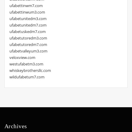
ufabettinwm7.com
ufabettinwum3.com
ufabetunitedm3.com
ufabetunitedm7.com
ufabetuskedm7.com
ufabetutoredm3.com
ufabetutoredm7.com
ufabetvalleyum3.com
veloxview.com
westufabetm3.com
whiskeybrothersllc.com
wildufabetum7.com
Archives