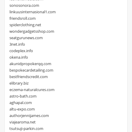
sonosonora.com
linkuusinternasional1.com
friendsroll.com
spiderclothing.net
wondergadgetsshop.com
seatgurunews.com
3net.info
codeplex.info
okena.info
akunidpropokerqq.com
bespokecardetailing.com
bestfriendscredit.com
elibrary.biz
eczema-naturalcures.com
astro-bath.com
aghapal.com
altu-expo.com
authorjennijames.com
viajearoma.net
tsutsuji-parkin.com