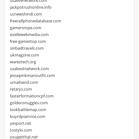
usalivenetwork.com
jackpotrushonline.info
ucnewshindi.com
freecellphonedatabase.com
gamersrope.com
exellewebmedia.com
free-gamestop.com
sinbadtravels.com
ukmagzine.com
wareztech.org
usabestnetwork.com
jessepinkmanoutfit.com
umailsend.com
retarys.com
fasterformationcpf.com
goldensnuggles.com
lookbattlemap.com
buyrdpservice.com
yesport.net
tostylo.com
yougetthat.net