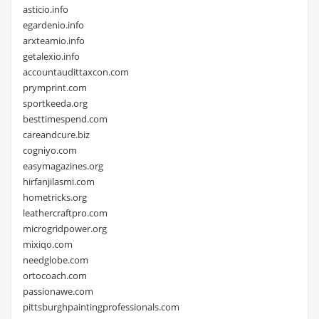
asticio.info
egardenio.info
arxteamio.info
getalexio.info
accountaudittaxcon.com
prymprint.com
sportkeeda.org
besttimespend.com
careandcure.biz
cogniyo.com
easymagazines.org
hirfanjilasmi.com
hometricks.org
leathercraftpro.com
microgridpower.org
mixiqo.com
needglobe.com
ortocoach.com
passionawe.com
pittsburghpaintingprofessionals.com