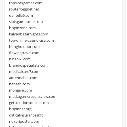
topslotxgames.com
routerloggnet.net
dantella6.com
slotsgamesone.com
hispinzone.com
kalyanbazarnights.com
top-online-casino-usa.com
honghuidoor.com
flowingtravel.com
nineniki.com
brandiospecialists.com
medicalcare7.com
adtennaball.com
nabzah.com
mongive.com
matkagameresultsview.com
getsolutionsonline.com
hispinner.org
criticalinsurance.info
nokariposter.com