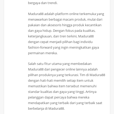
bergaya dan trendi.
Madura88 adalah platform online terkemuka yang
menawarkan berbagai macam produk, mulai dari
pakaian dan aksesoris hingga produk kecantikan
dan gaya hidup. Dengan fokus pada kualitas,
keterjangkauan, dan tren terkini, Madura88
dengan cepat menjadi pilihan bagi individu
fashion-forward yang ingin meningkatkan gaya
permainan mereka.
Salah satu fitur utama yang membedakan
Madura88 dari pengecer online lainnya adalah
pilihan produknya yang terkurasi. Tim di Madura88
dengan hati-hati memilih setiap item untuk
memastikan bahwa item tersebut memenuhi
standar kualitas dan gaya yang tinggi. Artinya
pelanggan dapat percaya bahwa mereka
mendapatkan yang terbaik dari yang terbaik saat
berbelanja di Madura88.