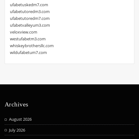
ufabetuskedm7.com
ufabetutoredm3.com
ufabetutoredm7.com
ufabetvalleyum3.com
veloxview.com
westufabetm3.com
whiskeybrothersllc.com
wildufabetum7.com
Archives
August 2026
July 2026