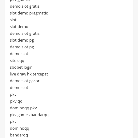
demo slot gratis
slot demo pragmatic
slot
slot demo
demo slot gratis
slot demo pg
demo slot pg
demo slot
situs qq
sbobet login
live draw hk tercepat
demo slot gacor
demo slot
pkv
pkv qq
dominoqq pkv
pkv games bandarqq
pkv
dominoqq
bandarqq