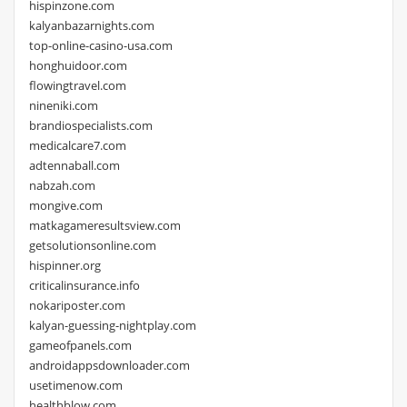
hispinzone.com
kalyanbazarnights.com
top-online-casino-usa.com
honghuidoor.com
flowingtravel.com
nineniki.com
brandiospecialists.com
medicalcare7.com
adtennaball.com
nabzah.com
mongive.com
matkagameresultsview.com
getsolutionsonline.com
hispinner.org
criticalinsurance.info
nokariposter.com
kalyan-guessing-nightplay.com
gameofpanels.com
androidappsdownloader.com
usetimenow.com
healthblow.com