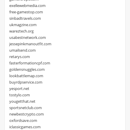
exellewebmedia.com
free-gamestop.com
sinbadtravels.com
ukmagzine.com
wareztech.org
usabestnetwork.com
jessepinkmanoutfit.com
umailsend.com
retarys.com
fasterformationcpf.com
goldensnuggles.com
lookbattlemap.com
buyrdpservice.com
yesport.net
tostylo.com
yougetthat.net
sportsnetclub.com
newbestcrypto.com
oxfordsave.com
iclassicgames.com