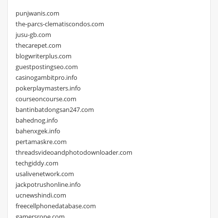
punjwanis.com
the-parcs-clematiscondos.com
jusu-gb.com
thecarepet.com
blogwriterplus.com
guestpostingseo.com
casinogambitpro.info
pokerplaymasters.info
courseoncourse.com
bantinbatdongsan247.com
bahednog.info
bahenxgek.info
pertamaskre.com
threadsvideoandphotodownloader.com
techgiddy.com
usalivenetwork.com
jackpotrushonline.info
ucnewshindi.com
freecellphonedatabase.com
gamersrope.com