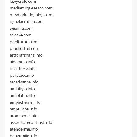
lawyerule.com
mediamingleseaco.com
mtsmarketingblog.com
nghekiemtien.com
wasirku.com
tejas24.com
poolturbo.com
prachestait.com
artforafghans.info
airvendio.info
healthexe.info
puretecx.info
tecadvance.info
aminityio.info
amiolahu.info
ampacheme.info
ampullahu.info
aromaxme.info
asserthatecontrast.info
atenderme.info
bangumiio.info