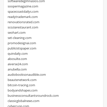
softwaredegimnasios.com
soopermagazine.com
spacecoastdailys.com
readytrademark.com
renovationsrated.com
scoziarestaurant.com
seohart.com
set-cleaning.com
promodesignai.com
publicistspaper.com
quindaily.com
abosulte.com
aiverse24.com
anubella.com
audiobooksonaudible.com
beautenetwork.com
bitcoin-tracing.com
bodyandshapes.com
businessconsultantsroundrock.com
classicglobalnews.com
cybercusp.com