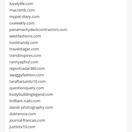
luvelylife.com
macramb.com
mypet-diary.com
oxweekly.com
panamacitydeckcontractors.com
westfashions.com
toolshandy.com
travelstager.com
trendinspires.com
rannyephul.com
reportradar360.com
swaggyfashion.com
taraftariumtv10.com
questionquery.com
bodybuildinglegend.com
brilliant-nails.com
dandr-photography.com
dokteroce.com
journal-francais.com
justintv10.com