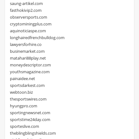
saung-artikel.com
fasthokivip2.com
observersports.com
cryptominingplus.com
aquinoticiaspe.com
longhairedfrenchbulldog.com
lawyersforhire.co
businemarket.com
matahari88play.net
moneydescriptor.com
youthsmagazine.com
painaidee.net
sportsdarkest.com
webtoon.biz
thesportswires.com
hyungpro.com
sportingnewsnet.com
sportstime24day.com
sporteslive.com
theblingblingshields.com