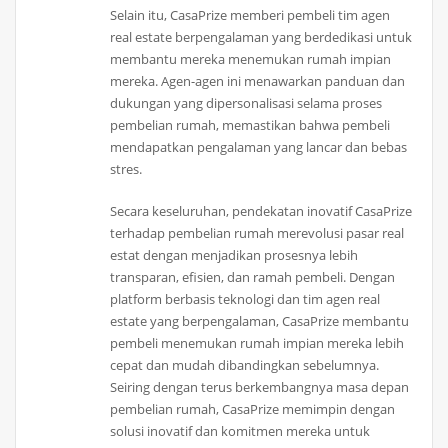
Selain itu, CasaPrize memberi pembeli tim agen
real estate berpengalaman yang berdedikasi untuk
membantu mereka menemukan rumah impian
mereka. Agen-agen ini menawarkan panduan dan
dukungan yang dipersonalisasi selama proses
pembelian rumah, memastikan bahwa pembeli
mendapatkan pengalaman yang lancar dan bebas
stres.
Secara keseluruhan, pendekatan inovatif CasaPrize
terhadap pembelian rumah merevolusi pasar real
estat dengan menjadikan prosesnya lebih
transparan, efisien, dan ramah pembeli. Dengan
platform berbasis teknologi dan tim agen real
estate yang berpengalaman, CasaPrize membantu
pembeli menemukan rumah impian mereka lebih
cepat dan mudah dibandingkan sebelumnya.
Seiring dengan terus berkembangnya masa depan
pembelian rumah, CasaPrize memimpin dengan
solusi inovatif dan komitmen mereka untuk