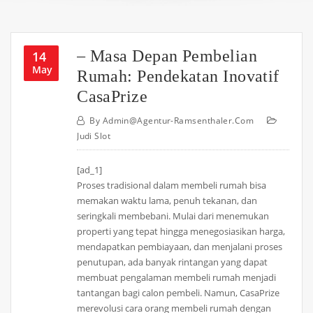
– Masa Depan Pembelian
14
May
Rumah: Pendekatan Inovatif
CasaPrize
By
Admin@agentur-Ramsenthaler.com
Judi Slot
[ad_1]
Proses tradisional dalam membeli rumah bisa
memakan waktu lama, penuh tekanan, dan
seringkali membebani. Mulai dari menemukan
properti yang tepat hingga menegosiasikan harga,
mendapatkan pembiayaan, dan menjalani proses
penutupan, ada banyak rintangan yang dapat
membuat pengalaman membeli rumah menjadi
tantangan bagi calon pembeli. Namun, CasaPrize
merevolusi cara orang membeli rumah dengan