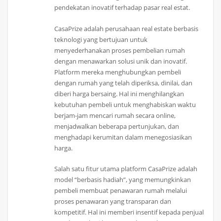
pendekatan inovatif terhadap pasar real estat.
CasaPrize adalah perusahaan real estate berbasis
teknologi yang bertujuan untuk
menyederhanakan proses pembelian rumah
dengan menawarkan solusi unik dan inovatif.
Platform mereka menghubungkan pembeli
dengan rumah yang telah diperiksa, dinilai, dan
diberi harga bersaing. Hal ini menghilangkan
kebutuhan pembeli untuk menghabiskan waktu
berjam-jam mencari rumah secara online,
menjadwalkan beberapa pertunjukan, dan
menghadapi kerumitan dalam menegosiasikan
harga.
Salah satu fitur utama platform CasaPrize adalah
model “berbasis hadiah”, yang memungkinkan
pembeli membuat penawaran rumah melalui
proses penawaran yang transparan dan
kompetitif. Hal ini memberi insentif kepada penjual