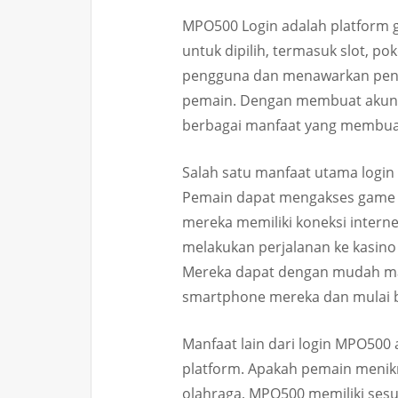
MPO500 Login adalah platform 
untuk dipilih, termasuk slot, po
pengguna dan menawarkan pen
pemain. Dengan membuat akun
berbagai manfaat yang membua
Salah satu manfaat utama logi
Pemain dapat mengakses game fa
mereka memiliki koneksi internet
melakukan perjalanan ke kasino 
Mereka dapat dengan mudah mas
smartphone mereka dan mulai 
Manfaat lain dari login MPO500 
platform. Apakah pemain menikm
olahraga, MPO500 memiliki ses