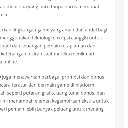
 dan mencoba yang baru tanpa harus membuat
form.
warkan lingkungan game yang aman dan andal bagi
 menggunakan teknologi enkripsi canggih untuk
ibadi dan keuangan pemain tetap aman dan
 ketenangan pikiran saat mereka menikmati
a online.
500 juga menawarkan berbagai promosi dan bonus
cara teratur dan bermain game di platform,
 seperti putaran gratis, uang tunai bonus, dan
si ini menambah elemen kegembiraan ekstra untuk
eri pemain lebih banyak peluang untuk menang