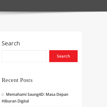
Search
Search
Recent Posts
Memahami Saung4D: Masa Depan
Hiburan Digital