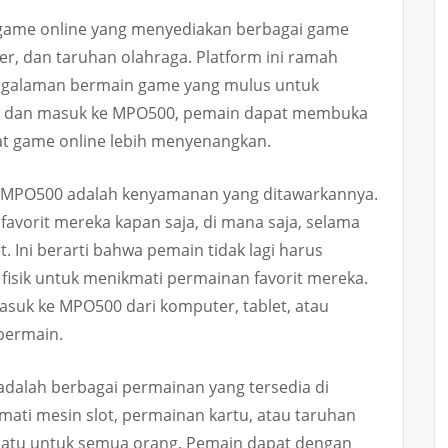
game online yang menyediakan berbagai game
ker, dan taruhan olahraga. Platform ini ramah
galaman bermain game yang mulus untuk
 dan masuk ke MPO500, pemain dapat membuka
t game online lebih menyenangkan.
n MPO500 adalah kenyamanan yang ditawarkannya.
vorit mereka kapan saja, di mana saja, selama
. Ini berarti bahwa pemain tidak lagi harus
fisik untuk menikmati permainan favorit mereka.
uk ke MPO500 dari komputer, tablet, atau
bermain.
adalah berbagai permainan yang tersedia di
ati mesin slot, permainan kartu, atau taruhan
uatu untuk semua orang. Pemain dapat dengan