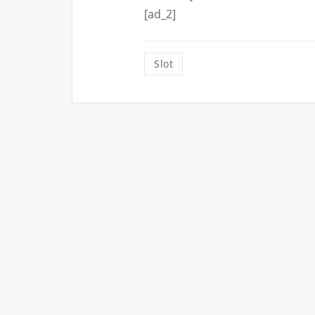
[ad_2]
Slot