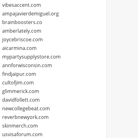
vibesaccent.com
ampajavierdemiguel.org
brainboosters.co
amberlately.com
joycebriscoe.com
aicarmina.com
mypartysupplystore.com
annforwisconsin.com
findjaipur.com
cultofjim.com
glimmerick.com
davidfollett.com
newcollegebeat.com
reverbnewyork.com
skinmerch.com
usvisaforum.com