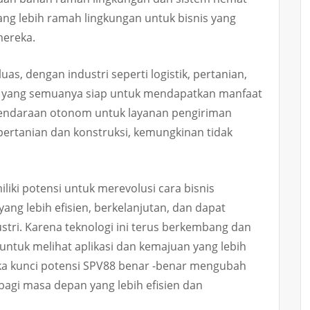
ang lebih ramah lingkungan untuk bisnis yang
mereka.
uas, dengan industri seperti logistik, pertanian,
at yang semuanya siap untuk mendapatkan manfaat
ri kendaraan otonom untuk layanan pengiriman
pertanian dan konstruksi, kemungkinan tidak
iki potensi untuk merevolusi cara bisnis
ang lebih efisien, berkelanjutan, dan dapat
stri. Karena teknologi ini terus berkembang dan
untuk melihat aplikasi dan kemajuan yang lebih
ka kunci potensi SPV88 benar -benar mengubah
agi masa depan yang lebih efisien dan