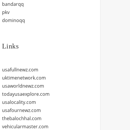
bandarqq
pkv
dominoqq
Links
usafullnewz.com
uktimenetwork.com
usaworldnewz.com
todayusaexplore.com
usalocality.com
usafournewz.com
thebalochhal.com
vehicularmaster.com