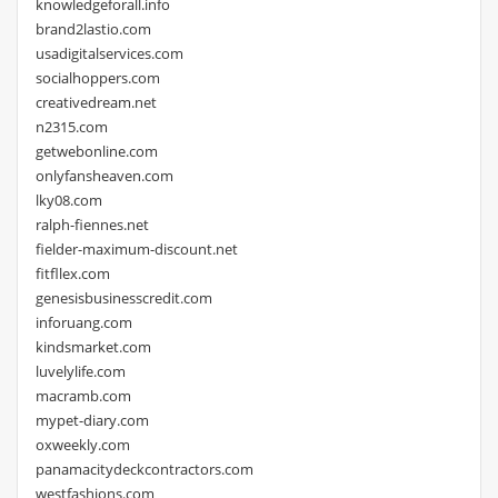
knowledgeforall.info
brand2lastio.com
usadigitalservices.com
socialhoppers.com
creativedream.net
n2315.com
getwebonline.com
onlyfansheaven.com
lky08.com
ralph-fiennes.net
fielder-maximum-discount.net
fitfllex.com
genesisbusinesscredit.com
inforuang.com
kindsmarket.com
luvelylife.com
macramb.com
mypet-diary.com
oxweekly.com
panamacitydeckcontractors.com
westfashions.com