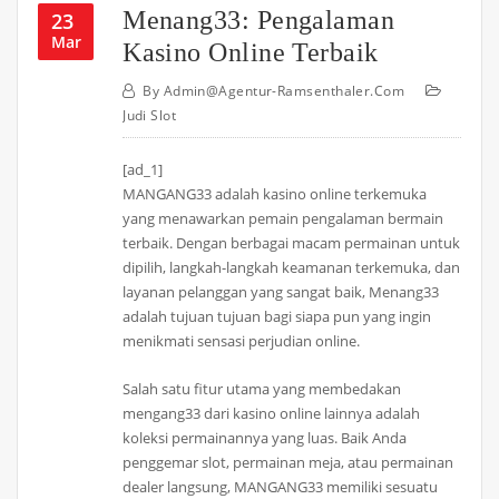
Menang33: Pengalaman
23
Mar
Kasino Online Terbaik
By
Admin@agentur-Ramsenthaler.com
Judi Slot
[ad_1]
MANGANG33 adalah kasino online terkemuka
yang menawarkan pemain pengalaman bermain
terbaik. Dengan berbagai macam permainan untuk
dipilih, langkah-langkah keamanan terkemuka, dan
layanan pelanggan yang sangat baik, Menang33
adalah tujuan tujuan bagi siapa pun yang ingin
menikmati sensasi perjudian online.
Salah satu fitur utama yang membedakan
mengang33 dari kasino online lainnya adalah
koleksi permainannya yang luas. Baik Anda
penggemar slot, permainan meja, atau permainan
dealer langsung, MANGANG33 memiliki sesuatu