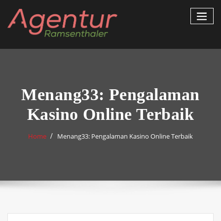
Skip
to
content
Menang33: Pengalaman
Kasino Online Terbaik
Home
Menang33: Pengalaman Kasino Online Terbaik