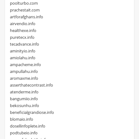
poolturbo.com
prachestait.com
artforafghans.info
airvendio.info
healthexe.info
puretecx.info
tecadvance.info
aminityio.info
amiolahu.info
ampacheme.info
ampullahu.info
aromaxme.info
asserthatecontrast.info
atenderme.info
bangumiio.info
bekosunhu.info
beneficialgrandiose.info
blomaio.info
dosellinfoplete.info
podtubeio.info