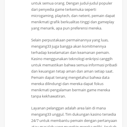
untuk semua orang. Dengan judul-judul populer
dari penyedia game terkemuka seperti
microgaming, playtech, dan netent, pemain dapat
menikmati grafik berkualitas tinggi dan gameplay
yang menarik, apa pun preferensi mereka.
Selain perpustakaan permainannya yang luas,
mengang33 juga bangga akan komitmennya
terhadap keselamatan dan keamanan pemain.
Kasino menggunakan teknologi enkripsi canggih
untuk memastikan bahwa semua informasi pribadi
dan keuangan tetap aman dan aman setiap saat.
Pemain dapat tenang mengetahui bahwa data
mereka dilindungi dan mereka dapat fokus
menikmati pengalaman bermain game mereka
tanpa kekhawatiran.
Layanan pelanggan adalah area lain di mana
mengang33 unggul. Tim dukungan kasino tersedia
24/7 untuk membantu pemain dengan pertanyaan
atau masalah yang mungkin mereka miliki. Apakah