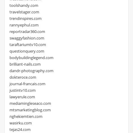
toolshandy.com
travelstager.com
trendinspires.com
rannyephul.com
reportradar360.com
swaggyfashion.com
taraftariumtv10.com
questionquery.com
bodybuildinglegend.com
brilliant-nails.com
dandr-photography.com
dokteroce.com
journal-francais.com
justintv10.com
lawyerule.com
mediamingleseaco.com
mtsmarketingblog.com
nghekiemtien.com
wasirku.com
tejas24.com