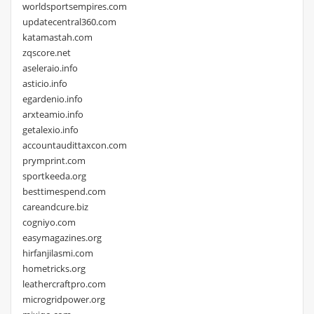
worldsportsempires.com
updatecentral360.com
katamastah.com
zqscore.net
aseleraio.info
asticio.info
egardenio.info
arxteamio.info
getalexio.info
accountaudittaxcon.com
prymprint.com
sportkeeda.org
besttimespend.com
careandcure.biz
cogniyo.com
easymagazines.org
hirfanjilasmi.com
hometricks.org
leathercraftpro.com
microgridpower.org