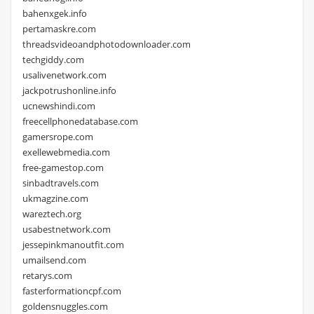
bahenxgek.info
pertamaskre.com
threadsvideoandphotodownloader.com
techgiddy.com
usalivenetwork.com
jackpotrushonline.info
ucnewshindi.com
freecellphonedatabase.com
gamersrope.com
exellewebmedia.com
free-gamestop.com
sinbadtravels.com
ukmagzine.com
wareztech.org
usabestnetwork.com
jessepinkmanoutfit.com
umailsend.com
retarys.com
fasterformationcpf.com
goldensnuggles.com