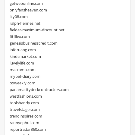
getwebonline.com
onlyfansheaven.com
lky08.com
ralph-fiennes.net
fielder-maximum-discount.net
fitfllex.com
genesisbusinesscredit.com
inforuang.com
kindsmarket.com
luvelylife.com
macramb.com
mypet-diary.com
oxweekly.com
panamacitydeckcontractors.com
westfashions.com
toolshandy.com
travelstager.com
trendinspires.com
rannyephul.com
reportradar360.com