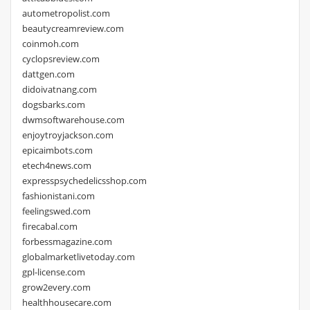
autometropolist.com
beautycreamreview.com
coinmoh.com
cyclopsreview.com
dattgen.com
didoivatnang.com
dogsbarks.com
dwmsoftwarehouse.com
enjoytroyjackson.com
epicaimbots.com
etech4news.com
expresspsychedelicsshop.com
fashionistani.com
feelingswed.com
firecabal.com
forbessmagazine.com
globalmarketlivetoday.com
gpl-license.com
grow2every.com
healthhousecare.com