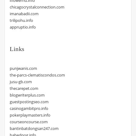
iflowerhu.info
chicagocrystalconnection.com
imanabadii.com
trilipohu.info
appruptio.info
Links
punjwanis.com
the-parcs-clematiscondos.com
jusu-gb.com
thecarepet.com
blogwriterplus.com
guestpostingseo.com
casinogambitpro.info
pokerplaymasters.info
courseoncourse.com
bantinbatdongsan247.com
bahednog.info