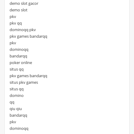
demo slot gacor
demo slot
pkv
pkv qq
dominoqq pkv
pkv games bandarqq
pkv
dominoqq
bandarqq
poker online
situs qq
pkv games bandarqq
situs pkv games
situs qq
domino
qq
qiu qiu
bandarqq
pkv
dominoqq