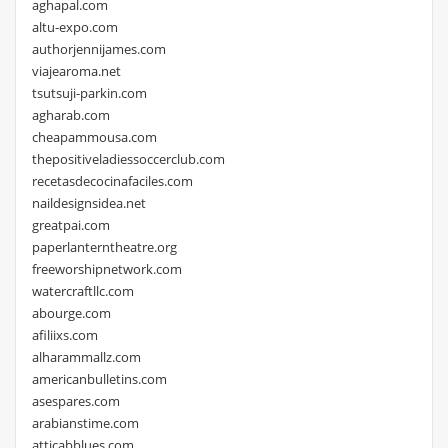
aghapal.com
altu-expo.com
authorjennijames.com
viajearoma.net
tsutsuji-parkin.com
agharab.com
cheapammousa.com
thepositiveladiessoccerclub.com
recetasdecocinafaciles.com
naildesignsidea.net
greatpai.com
paperlanterntheatre.org
freeworshipnetwork.com
watercraftllc.com
abourge.com
afiliixs.com
alharammallz.com
americanbulletins.com
asespares.com
arabianstime.com
atticabblues.com