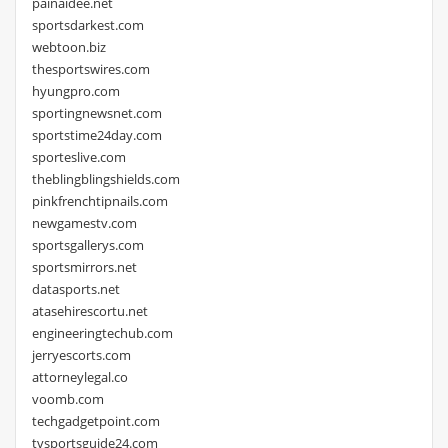
painaidee.net
sportsdarkest.com
webtoon.biz
thesportswires.com
hyungpro.com
sportingnewsnet.com
sportstime24day.com
sporteslive.com
theblingblingshields.com
pinkfrenchtipnails.com
newgamestv.com
sportsgallerys.com
sportsmirrors.net
datasports.net
atasehirescortu.net
engineeringtechub.com
jerryescorts.com
attorneylegal.co
voomb.com
techgadgetpoint.com
tvsportsguide24.com