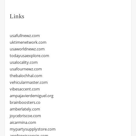
Links
usafullnewz.com
uktimenetwork.com
usaworldnewz.com
todayusaexplore.com
usalocality.com
usafournewz.com
thebalochhal.com
vehicularmaster.com
vibesaccent.com
ampajavierdemiguel.org
brainboosters.co
amberlately.com
joycebriscoe.com
aicarmina.com
mypartysupplystore.com
annforwisconsin.com