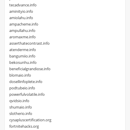
tecadvance.info
aminityio.info
amiolahu.info
ampacheme.info
ampullahu.info
aromaxme.info
asserthatecontrast.info
atenderme.info
bangumiio.info
bekosunhu.info
beneficialgrandiose.info
blomaio.info
dosellinfoplete.info
podtubeio.info
powerfulvolatile.info
qvidsio.info
shumaio.info
slotherio.info
cysapluscertification.org
fortnitehacks.org