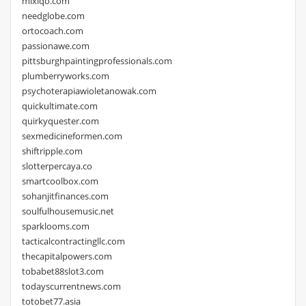
mixiqo.com
needglobe.com
ortocoach.com
passionawe.com
pittsburghpaintingprofessionals.com
plumberryworks.com
psychoterapiawioletanowak.com
quickultimate.com
quirkyquester.com
sexmedicineformen.com
shiftripple.com
slotterpercaya.co
smartcoolbox.com
sohanjitfinances.com
soulfulhousemusic.net
sparklooms.com
tacticalcontractingllc.com
thecapitalpowers.com
tobabet88slot3.com
todayscurrentnews.com
totobet77.asia