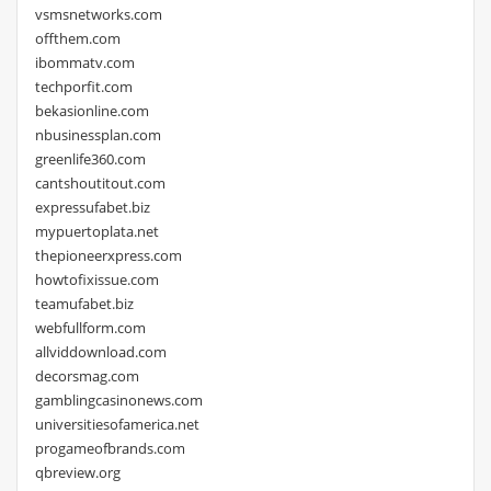
vsmsnetworks.com
offthem.com
ibommatv.com
techporfit.com
bekasionline.com
nbusinessplan.com
greenlife360.com
cantshoutitout.com
expressufabet.biz
mypuertoplata.net
thepioneerxpress.com
howtofixissue.com
teamufabet.biz
webfullform.com
allviddownload.com
decorsmag.com
gamblingcasinonews.com
universitiesofamerica.net
progameofbrands.com
qbreview.org