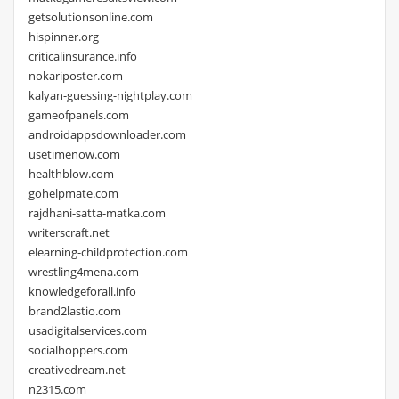
getsolutionsonline.com
hispinner.org
criticalinsurance.info
nokariposter.com
kalyan-guessing-nightplay.com
gameofpanels.com
androidappsdownloader.com
usetimenow.com
healthblow.com
gohelpmate.com
rajdhani-satta-matka.com
writerscraft.net
elearning-childprotection.com
wrestling4mena.com
knowledgeforall.info
brand2lastio.com
usadigitalservices.com
socialhoppers.com
creativedream.net
n2315.com