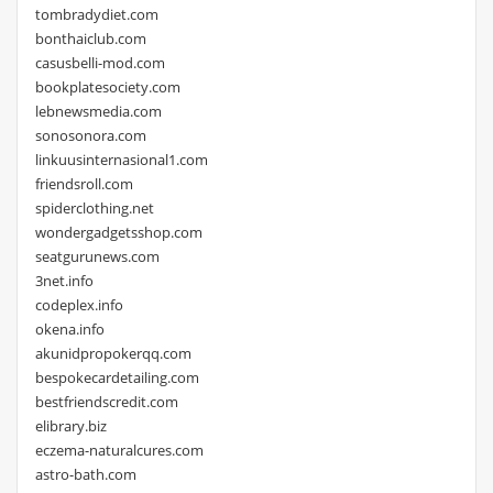
tombradydiet.com
bonthaiclub.com
casusbelli-mod.com
bookplatesociety.com
lebnewsmedia.com
sonosonora.com
linkuusinternasional1.com
friendsroll.com
spiderclothing.net
wondergadgetsshop.com
seatgurunews.com
3net.info
codeplex.info
okena.info
akunidpropokerqq.com
bespokecardetailing.com
bestfriendscredit.com
elibrary.biz
eczema-naturalcures.com
astro-bath.com