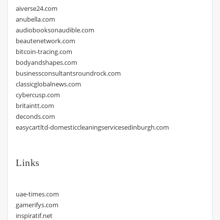
aiverse24.com
anubella.com
audiobooksonaudible.com
beautenetwork.com
bitcoin-tracing.com
bodyandshapes.com
businessconsultantsroundrock.com
classicglobalnews.com
cybercusp.com
britaintt.com
deconds.com
easycartltd-domesticcleaningservicesedinburgh.com
Links
uae-times.com
gamerifys.com
inspiratif.net