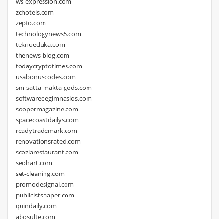
ws-expression.com
zchotels.com
zepfo.com
technologynews5.com
teknoeduka.com
thenews-blog.com
todaycryptotimes.com
usabonuscodes.com
sm-satta-makta-gods.com
softwaredegimnasios.com
soopermagazine.com
spacecoastdailys.com
readytrademark.com
renovationsrated.com
scoziarestaurant.com
seohart.com
set-cleaning.com
promodesignai.com
publicistspaper.com
quindaily.com
abosulte.com