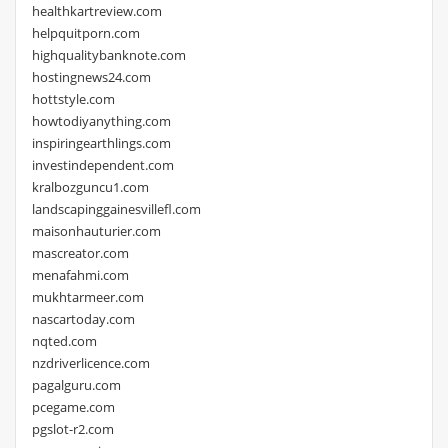
healthkartreview.com
helpquitporn.com
highqualitybanknote.com
hostingnews24.com
hottstyle.com
howtodiyanything.com
inspiringearthlings.com
investindependent.com
kralbozguncu1.com
landscapinggainesvillefl.com
maisonhauturier.com
mascreator.com
menafahmi.com
mukhtarmeer.com
nascartoday.com
nqted.com
nzdriverlicence.com
pagalguru.com
pcegame.com
pgslot-r2.com