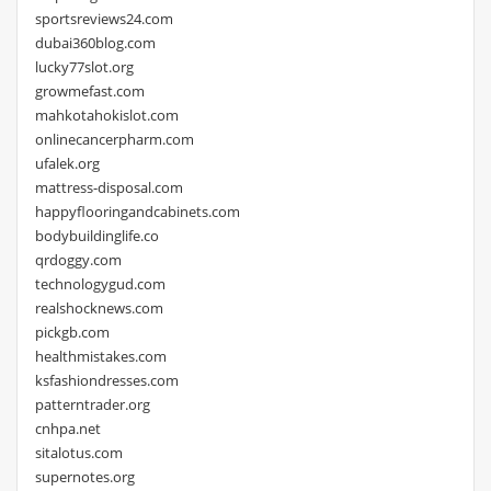
sportsreviews24.com
dubai360blog.com
lucky77slot.org
growmefast.com
mahkotahokislot.com
onlinecancerpharm.com
ufalek.org
mattress-disposal.com
happyflooringandcabinets.com
bodybuildinglife.co
qrdoggy.com
technologygud.com
realshocknews.com
pickgb.com
healthmistakes.com
ksfashiondresses.com
patterntrader.org
cnhpa.net
sitalotus.com
supernotes.org