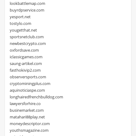
lookbattlemap.com
buyrdpservice.com
yesport.net
tostylo.com
yougetthat.net
sportsnetclub.com
newbestcrypto.com
oxfordsave.com
iclassicgames.com
saung-artikel.com
fasthokivip2.com
observersports.com
cryptominingplus.com
aquinoticiaspe.com
longhairedfrenchbulldog.com
lawyersforhire.co
businemarket.com
matahari88play.net
moneydescriptor.com
youthsmagazine.com