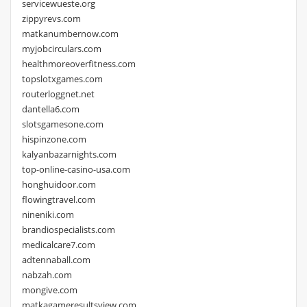
servicewueste.org
zippyrevs.com
matkanumbernow.com
myjobcirculars.com
healthmoreoverfitness.com
topslotxgames.com
routerloggnet.net
dantella6.com
slotsgamesone.com
hispinzone.com
kalyanbazarnights.com
top-online-casino-usa.com
honghuidoor.com
flowingtravel.com
nineniki.com
brandiospecialists.com
medicalcare7.com
adtennaball.com
nabzah.com
mongive.com
matkagameresultsview.com