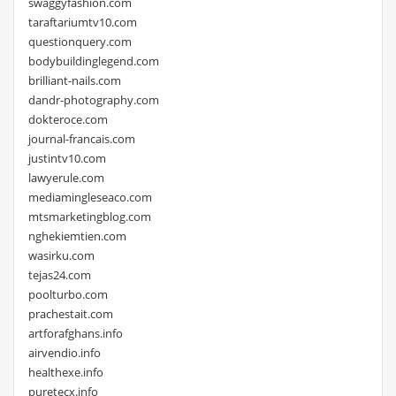
swaggyfashion.com
taraftariumtv10.com
questionquery.com
bodybuildinglegend.com
brilliant-nails.com
dandr-photography.com
dokteroce.com
journal-francais.com
justintv10.com
lawyerule.com
mediamingleseaco.com
mtsmarketingblog.com
nghekiemtien.com
wasirku.com
tejas24.com
poolturbo.com
prachestait.com
artforafghans.info
airvendio.info
healthexe.info
puretecx.info