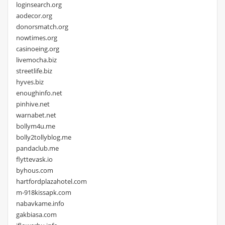
loginsearch.org
aodecor.org
donorsmatch.org
nowtimes.org
casinoeing.org
livemocha.biz
streetlife.biz
hyves.biz
enoughinfo.net
pinhive.net
warnabet.net
bollym4u.me
bolly2tollyblog.me
pandaclub.me
flyttevask.io
byhous.com
hartfordplazahotel.com
m-918kissapk.com
nabavkame.info
gakbiasa.com