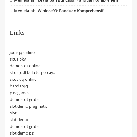
Menjelajahi Keajaiban Bunga99: Panduan Komprehensif
Menjelajahi Winlose99: Panduan Komprehensif
Links
judi qq online
situs pkv
demo slot online
situs judi bola terpercaya
situs qq online
bandarqq
pkv games
demo slot gratis
slot demo pragmatic
slot
slot demo
demo slot gratis
slot demo pg