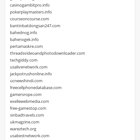
casinogambitpro.info
pokerplaymasters.info
courseoncourse.com
bantinbatdongsan247.com
bahednog.info
bahenxgek.info
pertamaskre.com
threadsvideoandphotodownloader.com
techgiddy.com
usalivenetwork.com
jackpotrushonline.info
ucnewshindi.com
freecellphonedatabase.com
gamersrope.com
exellewebmedia.com
free-gamestop.com
sinbadtravels.com
ukmagzine.com
wareztech.org
usabestnetwork.com