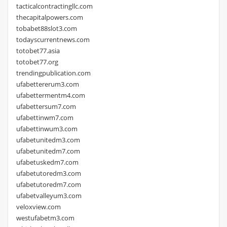
tacticalcontractingllc.com
thecapitalpowers.com
tobabet88slot3.com
todayscurrentnews.com
totobet77.asia
totobet77.org
trendingpublication.com
ufabettererum3.com
ufabettermentm4.com
ufabettersum7.com
ufabettinwm7.com
ufabettinwum3.com
ufabetunitedm3.com
ufabetunitedm7.com
ufabetuskedm7.com
ufabetutoredm3.com
ufabetutoredm7.com
ufabetvalleyum3.com
veloxview.com
westufabetm3.com