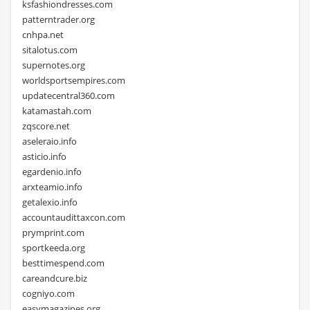
ksfashiondresses.com
patterntrader.org
cnhpa.net
sitalotus.com
supernotes.org
worldsportsempires.com
updatecentral360.com
katamastah.com
zqscore.net
aseleraio.info
asticio.info
egardenio.info
arxteamio.info
getalexio.info
accountaudittaxcon.com
prymprint.com
sportkeeda.org
besttimespend.com
careandcure.biz
cogniyo.com
easymagazines.org