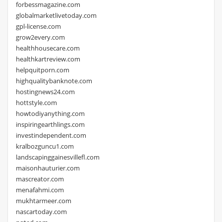
forbessmagazine.com
globalmarketlivetoday.com
gpl-license.com
grow2every.com
healthhousecare.com
healthkartreview.com
helpquitporn.com
highqualitybanknote.com
hostingnews24.com
hottstyle.com
howtodiyanything.com
inspiringearthlings.com
investindependent.com
kralbozguncu1.com
landscapinggainesvillefl.com
maisonhauturier.com
mascreator.com
menafahmi.com
mukhtarmeer.com
nascartoday.com