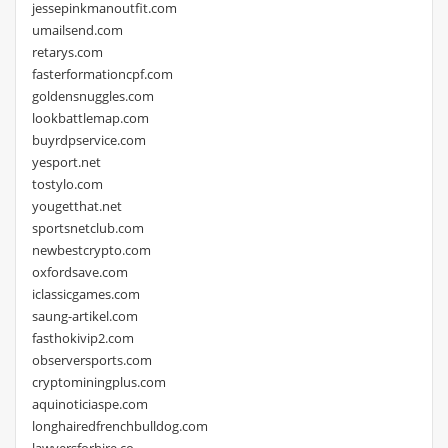
jessepinkmanoutfit.com
umailsend.com
retarys.com
fasterformationcpf.com
goldensnuggles.com
lookbattlemap.com
buyrdpservice.com
yesport.net
tostylo.com
yougetthat.net
sportsnetclub.com
newbestcrypto.com
oxfordsave.com
iclassicgames.com
saung-artikel.com
fasthokivip2.com
observersports.com
cryptominingplus.com
aquinoticiaspe.com
longhairedfrenchbulldog.com