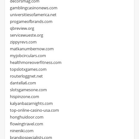
decorsmag.com
gamblingcasinonews.com
universitiesofamerica.net
progameofbrands.com
qbreview.org
servicewueste.org
zippyrevs.com
matkanumbernow.com
myjobcirculars.com
healthmoreoverfitness.com
topslotxgames.com
routerloggnet.net
dantella6.com
slotsgamesone.com
hispinzone.com
kalyanbazarnights.com
top-online-casino-usa.com
honghuidoor.com
flowingtravel.com
nineniki.com
brandiospecialists.com