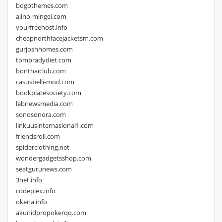
bogothemes.com
ajino-mingei.com
yourfreehost.info
cheapnorthfacejacketsm.com
gurjoshhomes.com
tombradydiet.com
bonthaiclub.com
casusbelli-mod.com
bookplatesociety.com
lebnewsmedia.com
sonosonora.com
linkuusinternasional1.com
friendsroll.com
spiderclothing.net
wondergadgetsshop.com
seatgurunews.com
3net.info
codeplex.info
okena.info
akunidpropokerqq.com