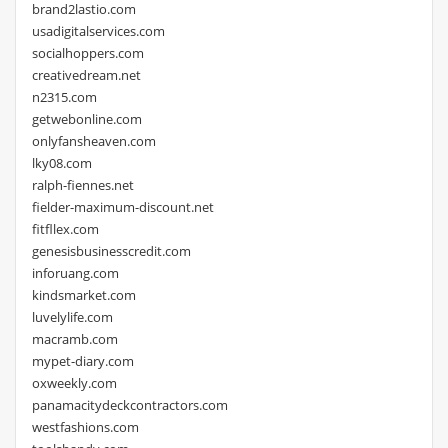
brand2lastio.com
usadigitalservices.com
socialhoppers.com
creativedream.net
n2315.com
getwebonline.com
onlyfansheaven.com
lky08.com
ralph-fiennes.net
fielder-maximum-discount.net
fitfllex.com
genesisbusinesscredit.com
inforuang.com
kindsmarket.com
luvelylife.com
macramb.com
mypet-diary.com
oxweekly.com
panamacitydeckcontractors.com
westfashions.com