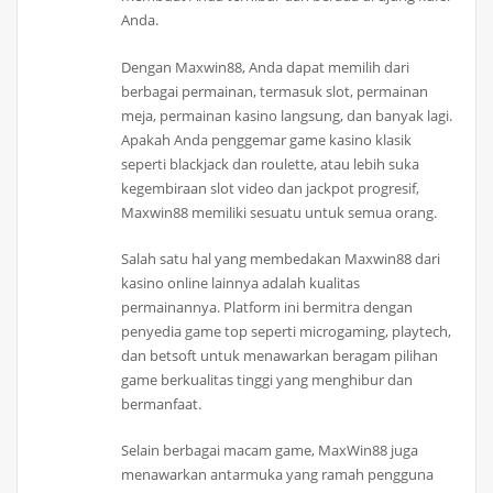
Anda.
Dengan Maxwin88, Anda dapat memilih dari
berbagai permainan, termasuk slot, permainan
meja, permainan kasino langsung, dan banyak lagi.
Apakah Anda penggemar game kasino klasik
seperti blackjack dan roulette, atau lebih suka
kegembiraan slot video dan jackpot progresif,
Maxwin88 memiliki sesuatu untuk semua orang.
Salah satu hal yang membedakan Maxwin88 dari
kasino online lainnya adalah kualitas
permainannya. Platform ini bermitra dengan
penyedia game top seperti microgaming, playtech,
dan betsoft untuk menawarkan beragam pilihan
game berkualitas tinggi yang menghibur dan
bermanfaat.
Selain berbagai macam game, MaxWin88 juga
menawarkan antarmuka yang ramah pengguna