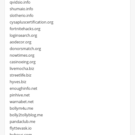
qvidsio.info
shumaio.info
slotherio.info
cysapluscertification.org
fortnitehacks.org
loginsearch.org
aodecor.org
donorsmatch.org
nowtimes.org
casinoeing.org
livemocha.biz
streetlife.biz
hyves.biz
enoughinfo.net
pinhive.net
warnabet.net
bollym4u.me
bolly2tollyblog.me
pandaclub.me
flyttevask.io
byhous.com