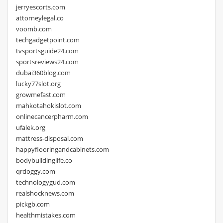
jerryescorts.com
attorneylegal.co
voomb.com
techgadgetpoint.com
tvsportsguide24.com
sportsreviews24.com
dubai360blog.com
lucky77slot.org
growmefast.com
mahkotahokislot.com
onlinecancerpharm.com
ufalek.org
mattress-disposal.com
happyflooringandcabinets.com
bodybuildinglife.co
qrdoggy.com
technologygud.com
realshocknews.com
pickgb.com
healthmistakes.com