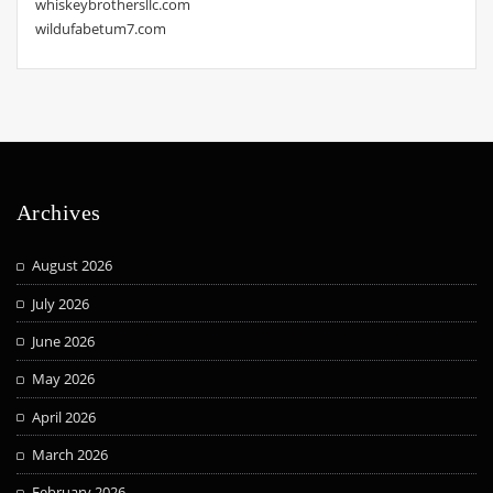
whiskeybrothersllc.com
wildufabetum7.com
Archives
August 2026
July 2026
June 2026
May 2026
April 2026
March 2026
February 2026