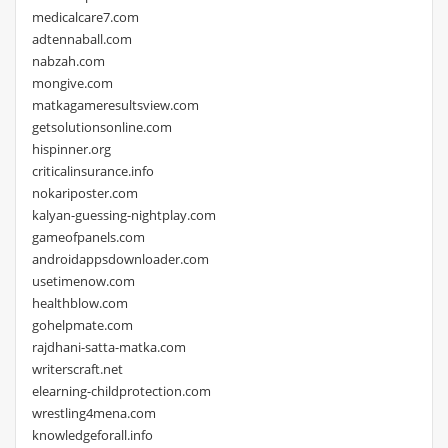
medicalcare7.com
adtennaball.com
nabzah.com
mongive.com
matkagameresultsview.com
getsolutionsonline.com
hispinner.org
criticalinsurance.info
nokariposter.com
kalyan-guessing-nightplay.com
gameofpanels.com
androidappsdownloader.com
usetimenow.com
healthblow.com
gohelpmate.com
rajdhani-satta-matka.com
writerscraft.net
elearning-childprotection.com
wrestling4mena.com
knowledgeforall.info