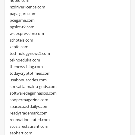
nqted.com
nzdriverlicence.com
pagalguru.com
pcegame.com
pgslot-r2.com
ws-expression.com
zchotels.com
zepfo.com
technologynews5.com
teknoeduka.com
thenews-blog.com
todaycryptotimes.com
usabonuscodes.com
sm-satta-makta-gods.com
softwaredegimnasios.com
soopermagazine.com
spacecoastdailys.com
readytrademark.com
renovationsrated.com
scoziarestaurant.com
seohart.com