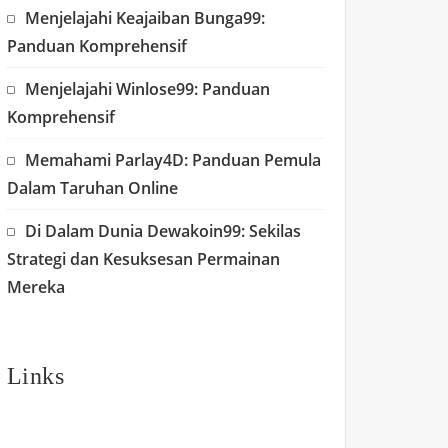
Menjelajahi Keajaiban Bunga99:
Panduan Komprehensif
Menjelajahi Winlose99: Panduan
Komprehensif
Memahami Parlay4D: Panduan Pemula
Dalam Taruhan Online
Di Dalam Dunia Dewakoin99: Sekilas
Strategi dan Kesuksesan Permainan
Mereka
Links