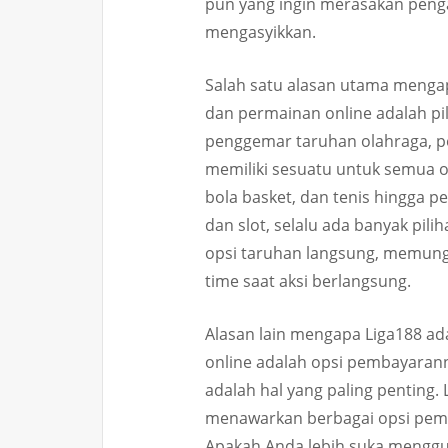
pun yang ingin merasakan pen
mengasyikkan.
Salah satu alasan utama mengap
dan permainan online adalah p
penggemar taruhan olahraga, pe
memiliki sesuatu untuk semua or
bola basket, dan tenis hingga pe
dan slot, selalu ada banyak pili
opsi taruhan langsung, memung
time saat aksi berlangsung.
Alasan lain mengapa Liga188 ad
online adalah opsi pembayaran
adalah hal yang paling penting.
menawarkan berbagai opsi pemb
Apakah Anda lebih suka menggun