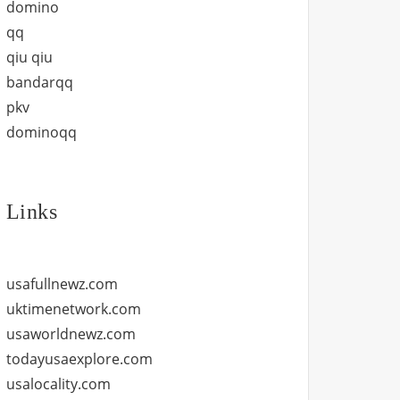
domino
qq
qiu qiu
bandarqq
pkv
dominoqq
Links
usafullnewz.com
uktimenetwork.com
usaworldnewz.com
todayusaexplore.com
usalocality.com