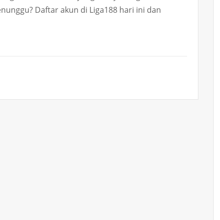
unggu? Daftar akun di Liga188 hari ini dan