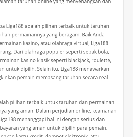
galaman taruhan online yang menyenangkan dan
a Liga188 adalah pilihan terbaik untuk taruhan
ilihan permainannya yang beragam. Baik Anda
rmainan kasino, atau olahraga virtual, Liga188
ang. Dari olahraga populer seperti sepak bola,
rmainan kasino klasik seperti blackjack, roulette,
han untuk dipilih. Selain itu, Liga188 menawarkan
kinkan pemain memasang taruhan secara real-
alah pilihan terbaik untuk taruhan dan permainan
nya yang aman. Dalam perjudian online, keamanan
 Liga188 menanggapi hal ini dengan serius dan
ayaran yang aman untuk dipilih para pemain.
akan kartu kredit, dompet elektronik, atau