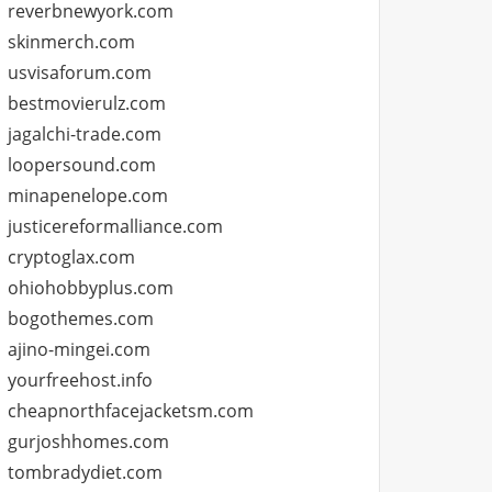
reverbnewyork.com
skinmerch.com
usvisaforum.com
bestmovierulz.com
jagalchi-trade.com
loopersound.com
minapenelope.com
justicereformalliance.com
cryptoglax.com
ohiohobbyplus.com
bogothemes.com
ajino-mingei.com
yourfreehost.info
cheapnorthfacejacketsm.com
gurjoshhomes.com
tombradydiet.com