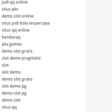
judi qq online
situs pkv
demo slot online
situs judi bola terpercaya
situs qq online
bandarqq
pkv games
demo slot gratis
slot demo pragmatic
slot
slot demo
demo slot gratis
slot demo pg
demo slot pg
demo slot
situs qq