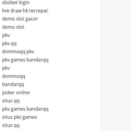
sbobet login
live draw hk tercepat
demo slot gacor
demo slot
pkv
pkv qq
dominoqq pkv
pkv games bandarqq
pkv
dominoqq
bandarqq
poker online
situs qq
pkv games bandarqq
situs pkv games
situs qq