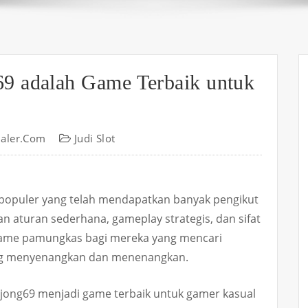
 adalah Game Terbaik untuk
aler.com
Judi Slot
populer yang telah mendapatkan banyak pengikut
n aturan sederhana, gameplay strategis, dan sifat
i game pamungkas bagi mereka yang mencari
g menyenangkan dan menenangkan.
jong69 menjadi game terbaik untuk gamer kasual