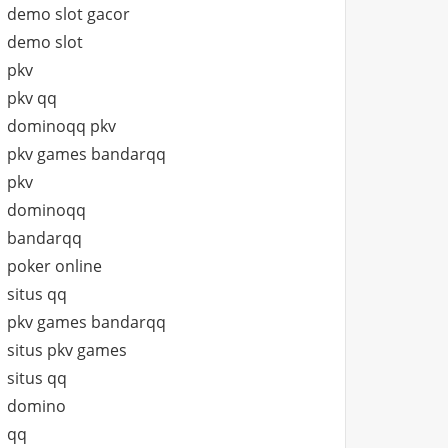
demo slot gacor
demo slot
pkv
pkv qq
dominoqq pkv
pkv games bandarqq
pkv
dominoqq
bandarqq
poker online
situs qq
pkv games bandarqq
situs pkv games
situs qq
domino
qq