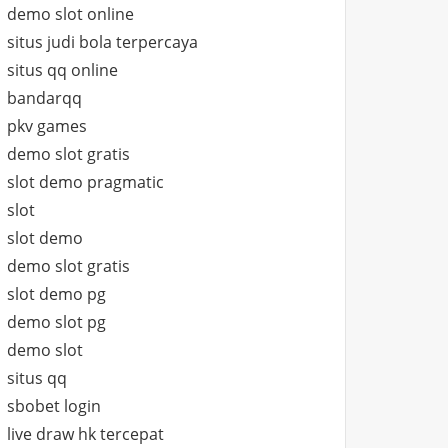
demo slot online
situs judi bola terpercaya
situs qq online
bandarqq
pkv games
demo slot gratis
slot demo pragmatic
slot
slot demo
demo slot gratis
slot demo pg
demo slot pg
demo slot
situs qq
sbobet login
live draw hk tercepat