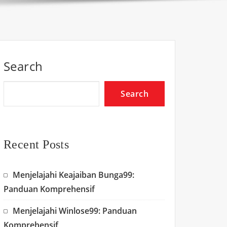
Search
Search
Recent Posts
Menjelajahi Keajaiban Bunga99:
Panduan Komprehensif
Menjelajahi Winlose99: Panduan
Komprehensif