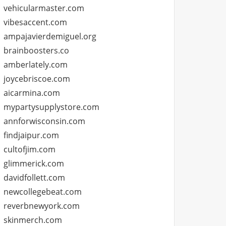
vehicularmaster.com
vibesaccent.com
ampajavierdemiguel.org
brainboosters.co
amberlately.com
joycebriscoe.com
aicarmina.com
mypartysupplystore.com
annforwisconsin.com
findjaipur.com
cultofjim.com
glimmerick.com
davidfollett.com
newcollegebeat.com
reverbnewyork.com
skinmerch.com