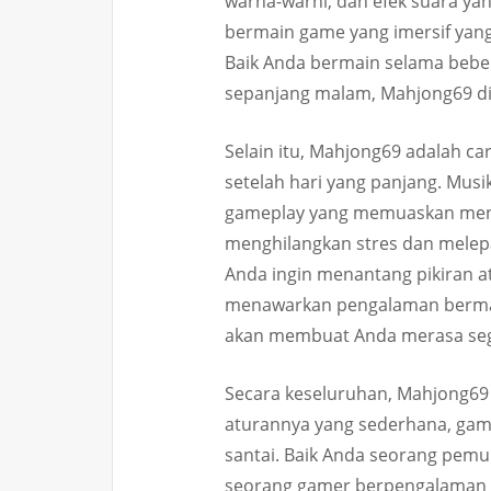
warna-warni, dan efek suara 
bermain game yang imersif yan
Baik Anda bermain selama beber
sepanjang malam, Mahjong69 di
Selain itu, Mahjong69 adalah ca
setelah hari yang panjang. Mus
gameplay yang memuaskan men
menghilangkan stres dan melepas
Anda ingin menantang pikiran 
menawarkan pengalaman bermai
akan membuat Anda merasa sega
Secara keseluruhan, Mahjong69
aturannya yang sederhana, gamep
santai. Baik Anda seorang pemu
seorang gamer berpengalaman