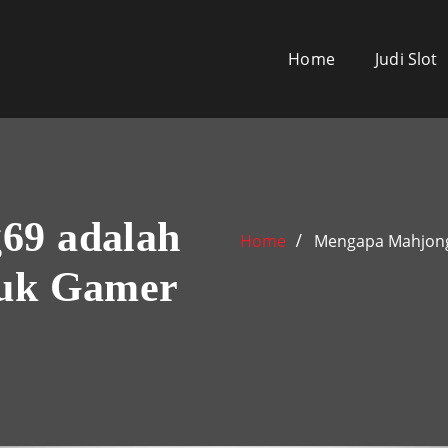
Home
Judi Slot
69 adalah
Home
Mengapa Mahjong
tuk Gamer