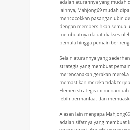
adalah aturannya yang mudah dip
lainnya, Mahjong69 mudah dipa
mencocokkan pasangan ubin de
dengan membersihkan semua ubi
membuatnya dapat diakses oleh 
pemula hingga pemain berpeng
Selain aturannya yang sederh
strategis yang membuat pemain t
merencanakan gerakan mereka d
memastikan mereka tidak terjeb
Elemen strategis ini menambah
lebih bermanfaat dan memuask
Alasan lain mengapa Mahjong6
adalah sifatnya yang membuat k