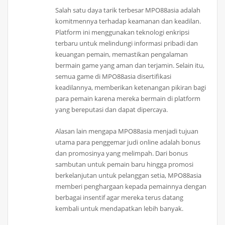
Salah satu daya tarik terbesar MPO88asia adalah
komitmennya terhadap keamanan dan keadilan.
Platform ini menggunakan teknologi enkripsi
terbaru untuk melindungi informasi pribadi dan
keuangan pemain, memastikan pengalaman
bermain game yang aman dan terjamin. Selain itu,
semua game di MPO88asia disertifikasi
keadilannya, memberikan ketenangan pikiran bagi
para pemain karena mereka bermain di platform
yang bereputasi dan dapat dipercaya.
Alasan lain mengapa MPO88asia menjadi tujuan
utama para penggemar judi online adalah bonus
dan promosinya yang melimpah. Dari bonus
sambutan untuk pemain baru hingga promosi
berkelanjutan untuk pelanggan setia, MPO88asia
memberi penghargaan kepada pemainnya dengan
berbagai insentif agar mereka terus datang
kembali untuk mendapatkan lebih banyak.