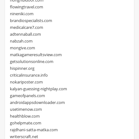
flowingtravel.com
nineniki.com
brandiospecialists.com
medicalcare7.com
adtennaball.com
nabzah.com
mongive.com
matkagameresultsview.com
getsolutionsonline.com
hispinner.org
criticalinsurance.info
nokariposter.com
kalyan-guessing-nightplay.com
gameofpanels.com
androidappsdownloader.com
usetimenow.com
healthblow.com
gohelpmate.com
rajdhani-satta-matka.com
writerscraft.net