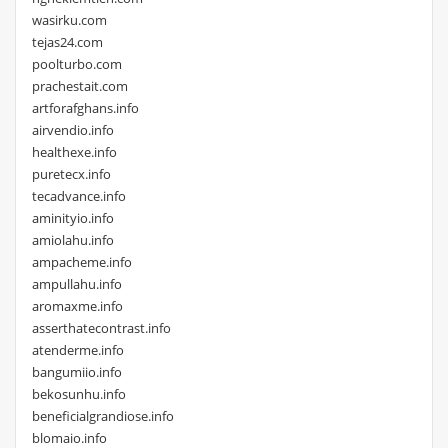
wasirku.com
tejas24.com
poolturbo.com
prachestait.com
artforafghans.info
airvendio.info
healthexe.info
puretecx.info
tecadvance.info
aminityio.info
amiolahu.info
ampacheme.info
ampullahu.info
aromaxme.info
asserthatecontrast.info
atenderme.info
bangumiio.info
bekosunhu.info
beneficialgrandiose.info
blomaio.info