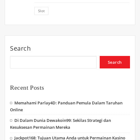
Slot
Search
Search
Recent Posts
Memahami Parlay4D: Panduan Pemula Dalam Taruhan
Online
Di Dalam Dunia Dewakoin99: Sekilas Strategi dan
Kesuksesan Permainan Mereka
Jackpot168: Tujuan Utama Anda untuk Permainan Kasino