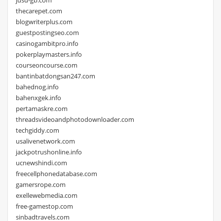
thecarepet.com
blogwriterplus.com
guestpostingseo.com
casinogambitpro.info
pokerplaymasters.info
courseoncourse.com
bantinbatdongsan247.com
bahednog.info
bahenxgek.info
pertamaskre.com
threadsvideoandphotodownloader.com
techgiddy.com
usalivenetwork.com
jackpotrushonline.info
ucnewshindi.com
freecellphonedatabase.com
gamersrope.com
exellewebmedia.com
free-gamestop.com
sinbadtravels.com