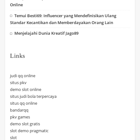
Online
Temui Besti69: Influencer yang Mendefinisikan Ulang
Standar Kecantikan dan Memberdayakan Orang Lain
Menjelajahi Dunia Kreatif Jago89
Links
judi qq online
situs pkv
demo slot online
situs judi bola terpercaya
situs qq online
bandarqq
pkv games
demo slot gratis
slot demo pragmatic
slot