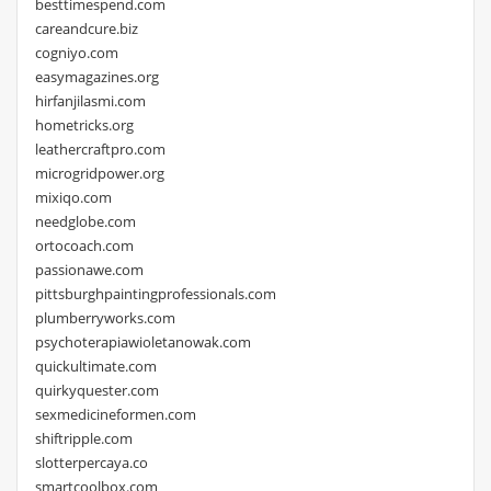
besttimespend.com
careandcure.biz
cogniyo.com
easymagazines.org
hirfanjilasmi.com
hometricks.org
leathercraftpro.com
microgridpower.org
mixiqo.com
needglobe.com
ortocoach.com
passionawe.com
pittsburghpaintingprofessionals.com
plumberryworks.com
psychoterapiawioletanowak.com
quickultimate.com
quirkyquester.com
sexmedicineformen.com
shiftripple.com
slotterpercaya.co
smartcoolbox.com