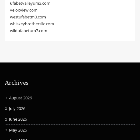
ufabetvalleyum3.com
veloxview.com
westufabetm3.com
whiskeybrothersllc.com
wildufabetum7.com
Archives
August 2026
July 2026
June 2026
May 2026