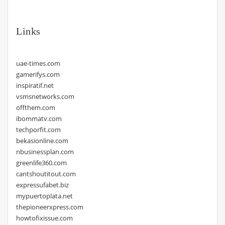
Links
uae-times.com
gamerifys.com
inspiratif.net
vsmsnetworks.com
offthem.com
ibommatv.com
techporfit.com
bekasionline.com
nbusinessplan.com
greenlife360.com
cantshoutitout.com
expressufabet.biz
mypuertoplata.net
thepioneerxpress.com
howtofixissue.com