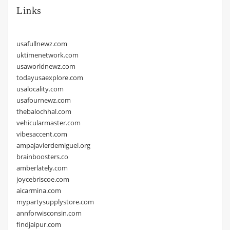
Links
usafullnewz.com
uktimenetwork.com
usaworldnewz.com
todayusaexplore.com
usalocality.com
usafournewz.com
thebalochhal.com
vehicularmaster.com
vibesaccent.com
ampajavierdemiguel.org
brainboosters.co
amberlately.com
joycebriscoe.com
aicarmina.com
mypartysupplystore.com
annforwisconsin.com
findjaipur.com