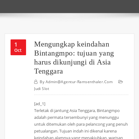
Mengungkap keindahan
1
Oct
Bintangmpo: tujuan yang
harus dikunjungi di Asia
Tenggara
By
Admin@agentur-Ramsenthaler.com
Judi Slot
[ad_1]
Terletak di jantung Asia Tenggara, Bintangmpo
adalah permata tersembunyi yang menunggu
untuk ditemukan oleh para pelancong yang penuh
petualangan. Tujuan indah ini dikenal karena
keindahan alamnya yang menakjubkan, warisan