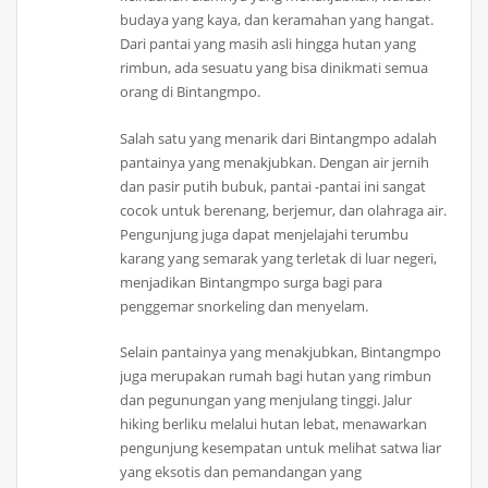
budaya yang kaya, dan keramahan yang hangat.
Dari pantai yang masih asli hingga hutan yang
rimbun, ada sesuatu yang bisa dinikmati semua
orang di Bintangmpo.
Salah satu yang menarik dari Bintangmpo adalah
pantainya yang menakjubkan. Dengan air jernih
dan pasir putih bubuk, pantai -pantai ini sangat
cocok untuk berenang, berjemur, dan olahraga air.
Pengunjung juga dapat menjelajahi terumbu
karang yang semarak yang terletak di luar negeri,
menjadikan Bintangmpo surga bagi para
penggemar snorkeling dan menyelam.
Selain pantainya yang menakjubkan, Bintangmpo
juga merupakan rumah bagi hutan yang rimbun
dan pegunungan yang menjulang tinggi. Jalur
hiking berliku melalui hutan lebat, menawarkan
pengunjung kesempatan untuk melihat satwa liar
yang eksotis dan pemandangan yang