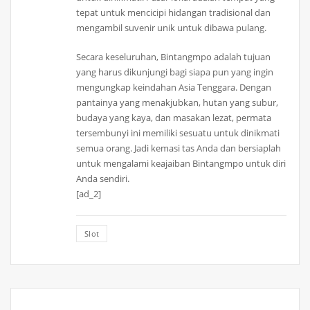
tepat untuk mencicipi hidangan tradisional dan
mengambil suvenir unik untuk dibawa pulang.
Secara keseluruhan, Bintangmpo adalah tujuan
yang harus dikunjungi bagi siapa pun yang ingin
mengungkap keindahan Asia Tenggara. Dengan
pantainya yang menakjubkan, hutan yang subur,
budaya yang kaya, dan masakan lezat, permata
tersembunyi ini memiliki sesuatu untuk dinikmati
semua orang. Jadi kemasi tas Anda dan bersiaplah
untuk mengalami keajaiban Bintangmpo untuk diri
Anda sendiri.
[ad_2]
Slot