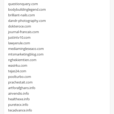
questionquery.com
bodybuildinglegend.com
brilliant-nails.com
dandr-photography.com
dokteroce.com
journal-francais.com
justintv10.com
lawyerule.com
mediamingleseaco.com
mtsmarketingblog.com
nghekiemtien.com
wasirku.com
tejas24.com
poolturbo.com
prachestait.com
artforafghans.info
airvendio.info
healthexe.info
puretecx.info
tecadvance.info