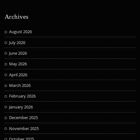
Archives
August 2026
July 2026
June 2026
May 2026
April 2026
March 2026
February 2026
January 2026
December 2025
November 2025
October 2025