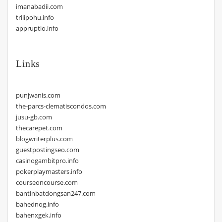
imanabadii.com
trilipohu.info
appruptio.info
Links
punjwanis.com
the-parcs-clematiscondos.com
jusu-gb.com
thecarepet.com
blogwriterplus.com
guestpostingseo.com
casinogambitpro.info
pokerplaymasters.info
courseoncourse.com
bantinbatdongsan247.com
bahednog.info
bahenxgek.info