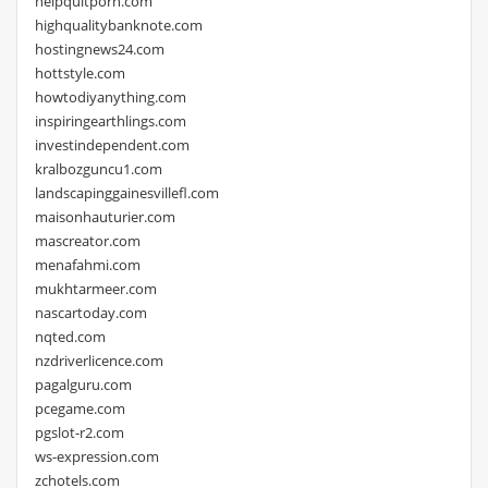
helpquitporn.com
highqualitybanknote.com
hostingnews24.com
hottstyle.com
howtodiyanything.com
inspiringearthlings.com
investindependent.com
kralbozguncu1.com
landscapinggainesvillefl.com
maisonhauturier.com
mascreator.com
menafahmi.com
mukhtarmeer.com
nascartoday.com
nqted.com
nzdriverlicence.com
pagalguru.com
pcegame.com
pgslot-r2.com
ws-expression.com
zchotels.com