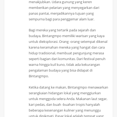
menakjubkan. Udara gunung yang keren
memberikan pelarian yang menyegarkan dari
panas pantai, menjadikannya tujuan yang
sempurna bagi para penggemar alam luar.
Bagi mereka yang tertarik pada sejarah dan
budaya, Bintangmpo memiliki warisan yang kaya
untuk dieksplorasi. Orang -orang setempat dikenal
karena keramahan mereka yang hangat dan cara
hidup tradisional, membuat pengunjung merasa
seperti bagian dari komunitas. Dari festival penuh
warna hingga kuil kuno, tidak ada kekurangan
pengalaman budaya yang bisa didapat di
Bintangmpo.
Ketika datang ke makan, Bintangmpo menawarkan
serangkaian hidangan lokal yang menggiurkan
untuk menggoda selera Anda. Makanan laut segar,
kari pedas, dan buah -buahan tropis hanyalah
beberapa kesenangan kuliner yang menunggu
untuk dinikmati. Pasar lokal adalah tempat yang