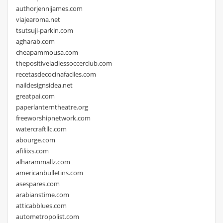
authorjennijames.com
viajearoma.net
tsutsuji-parkin.com
agharab.com
cheapammousa.com
thepositiveladiessoccerclub.com
recetasdecocinafaciles.com
naildesignsidea.net
greatpai.com
paperlanterntheatre.org
freeworshipnetwork.com
watercraftllc.com
abourge.com
afiliixs.com
alharammallz.com
americanbulletins.com
asespares.com
arabianstime.com
atticabblues.com
autometropolist.com