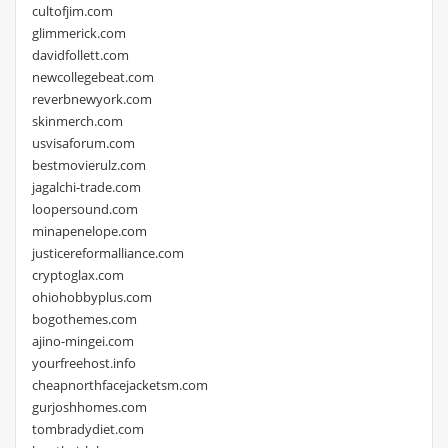
cultofjim.com
glimmerick.com
davidfollett.com
newcollegebeat.com
reverbnewyork.com
skinmerch.com
usvisaforum.com
bestmovierulz.com
jagalchi-trade.com
loopersound.com
minapenelope.com
justicereformalliance.com
cryptoglax.com
ohiohobbyplus.com
bogothemes.com
ajino-mingei.com
yourfreehost.info
cheapnorthfacejacketsm.com
gurjoshhomes.com
tombradydiet.com