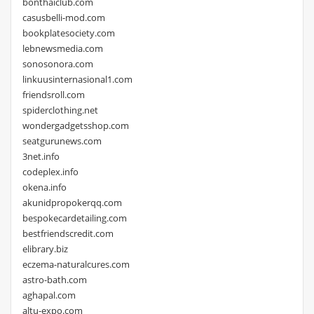
bonthaiclub.com
casusbelli-mod.com
bookplatesociety.com
lebnewsmedia.com
sonosonora.com
linkuusinternasional1.com
friendsroll.com
spiderclothing.net
wondergadgetsshop.com
seatgurunews.com
3net.info
codeplex.info
okena.info
akunidpropokerqq.com
bespokecardetailing.com
bestfriendscredit.com
elibrary.biz
eczema-naturalcures.com
astro-bath.com
aghapal.com
altu-expo.com