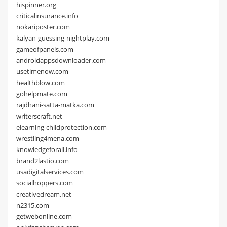
hispinner.org
criticalinsurance.info
nokariposter.com
kalyan-guessing-nightplay.com
gameofpanels.com
androidappsdownloader.com
usetimenow.com
healthblow.com
gohelpmate.com
rajdhani-satta-matka.com
writerscraft.net
elearning-childprotection.com
wrestling4mena.com
knowledgeforall.info
brand2lastio.com
usadigitalservices.com
socialhoppers.com
creativedream.net
n2315.com
getwebonline.com