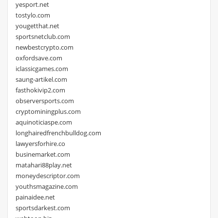
yesport.net
tostylo.com
yougetthat.net
sportsnetclub.com
newbestcrypto.com
oxfordsave.com
iclassicgames.com
saung-artikel.com
fasthokivip2.com
observersports.com
cryptominingplus.com
aquinoticiaspe.com
longhairedfrenchbulldog.com
lawyersforhire.co
businemarket.com
matahari88play.net
moneydescriptor.com
youthsmagazine.com
painaidee.net
sportsdarkest.com