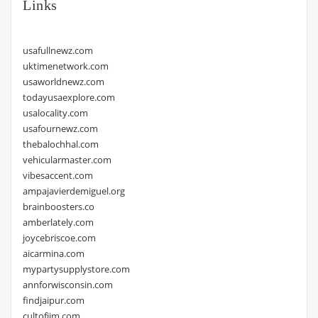
Links
usafullnewz.com
uktimenetwork.com
usaworldnewz.com
todayusaexplore.com
usalocality.com
usafournewz.com
thebalochhal.com
vehicularmaster.com
vibesaccent.com
ampajavierdemiguel.org
brainboosters.co
amberlately.com
joycebriscoe.com
aicarmina.com
mypartysupplystore.com
annforwisconsin.com
findjaipur.com
cultofjim.com