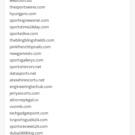
webtoon.biz
thesportswires.com
hyungpro.com
sportingnewsnet.com
sportstime24day.com
sporteslive.com
theblingblingshields.com
pinkfrenchtipnails.com
newgamestv.com
sportsgallerys.com
sportsmirrors.net
datasports.net
atasehirescortu.net
engineeringtechub.com
jerryescorts.com
attorneylegal.co
voomb.com
techgadgetpoint.com
tvsportsguide24.com
sportsreviews24.com
dubai360blog.com