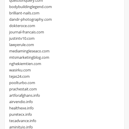
questionquery.com
bodybuildinglegend.com
brilliant-nails.com
dandr-photography.com
dokteroce.com
journal-francais.com
justintv10.com
lawyerule.com
mediamingleseaco.com
mtsmarketingblog.com
nghekiemtien.com
wasirku.com
tejas24.com
poolturbo.com
prachestait.com
artforafghans.info
airvendio.info
healthexe.info
puretecx.info
tecadvance.info
aminityio.info