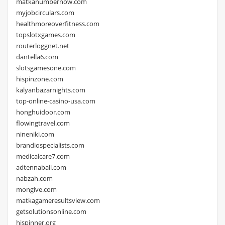
matkanumbernow.com
myjobcirculars.com
healthmoreoverfitness.com
topslotxgames.com
routerloggnet.net
dantella6.com
slotsgamesone.com
hispinzone.com
kalyanbazarnights.com
top-online-casino-usa.com
honghuidoor.com
flowingtravel.com
nineniki.com
brandiospecialists.com
medicalcare7.com
adtennaball.com
nabzah.com
mongive.com
matkagameresultsview.com
getsolutionsonline.com
hispinner.org