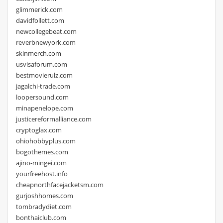
glimmerick.com
davidfollett.com
newcollegebeat.com
reverbnewyork.com
skinmerch.com
usvisaforum.com
bestmovierulz.com
jagalchi-trade.com
loopersound.com
minapenelope.com
justicereformalliance.com
cryptoglax.com
ohiohobbyplus.com
bogothemes.com
ajino-mingei.com
yourfreehost.info
cheapnorthfacejacketsm.com
gurjoshhomes.com
tombradydiet.com
bonthaiclub.com