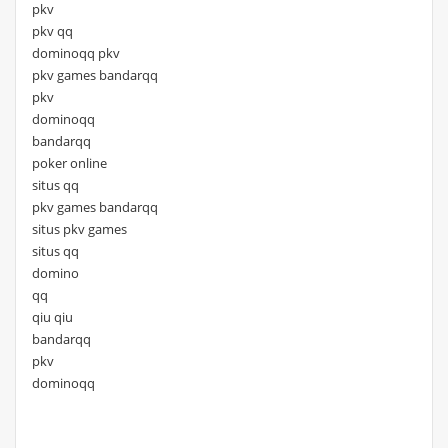
pkv
pkv qq
dominoqq pkv
pkv games bandarqq
pkv
dominoqq
bandarqq
poker online
situs qq
pkv games bandarqq
situs pkv games
situs qq
domino
qq
qiu qiu
bandarqq
pkv
dominoqq