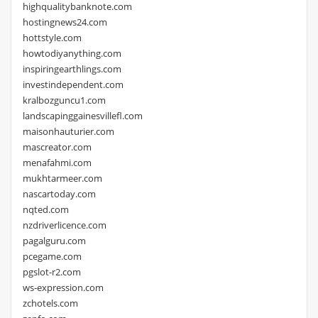
highqualitybanknote.com
hostingnews24.com
hottstyle.com
howtodiyanything.com
inspiringearthlings.com
investindependent.com
kralbozguncu1.com
landscapinggainesvillefl.com
maisonhauturier.com
mascreator.com
menafahmi.com
mukhtarmeer.com
nascartoday.com
nqted.com
nzdriverlicence.com
pagalguru.com
pcegame.com
pgslot-r2.com
ws-expression.com
zchotels.com