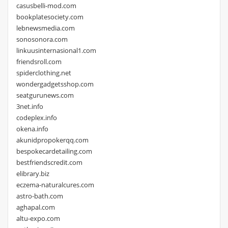
casusbelli-mod.com
bookplatesociety.com
lebnewsmedia.com
sonosonora.com
linkuusinternasional1.com
friendsroll.com
spiderclothing.net
wondergadgetsshop.com
seatgurunews.com
3net.info
codeplex.info
okena.info
akunidpropokerqq.com
bespokecardetailing.com
bestfriendscredit.com
elibrary.biz
eczema-naturalcures.com
astro-bath.com
aghapal.com
altu-expo.com