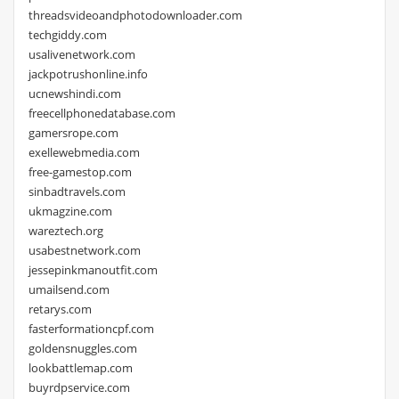
threadsvideoandphotodownloader.com
techgiddy.com
usalivenetwork.com
jackpotrushonline.info
ucnewshindi.com
freecellphonedatabase.com
gamersrope.com
exellewebmedia.com
free-gamestop.com
sinbadtravels.com
ukmagzine.com
wareztech.org
usabestnetwork.com
jessepinkmanoutfit.com
umailsend.com
retarys.com
fasterformationcpf.com
goldensnuggles.com
lookbattlemap.com
buyrdpservice.com