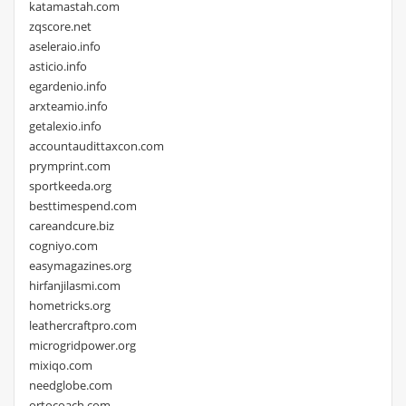
katamastah.com
zqscore.net
aseleraio.info
asticio.info
egardenio.info
arxteamio.info
getalexio.info
accountaudittaxcon.com
prymprint.com
sportkeeda.org
besttimespend.com
careandcure.biz
cogniyo.com
easymagazines.org
hirfanjilasmi.com
hometricks.org
leathercraftpro.com
microgridpower.org
mixiqo.com
needglobe.com
ortocoach.com