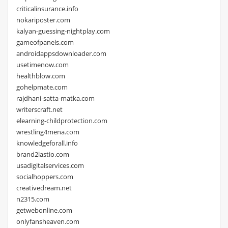
criticalinsurance.info
nokariposter.com
kalyan-guessing-nightplay.com
gameofpanels.com
androidappsdownloader.com
usetimenow.com
healthblow.com
gohelpmate.com
rajdhani-satta-matka.com
writerscraft.net
elearning-childprotection.com
wrestling4mena.com
knowledgeforall.info
brand2lastio.com
usadigitalservices.com
socialhoppers.com
creativedream.net
n2315.com
getwebonline.com
onlyfansheaven.com