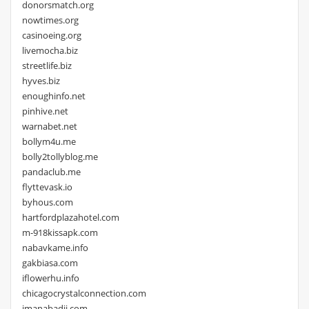
donorsmatch.org
nowtimes.org
casinoeing.org
livemocha.biz
streetlife.biz
hyves.biz
enoughinfo.net
pinhive.net
warnabet.net
bollym4u.me
bolly2tollyblog.me
pandaclub.me
flyttevask.io
byhous.com
hartfordplazahotel.com
m-918kissapk.com
nabavkame.info
gakbiasa.com
iflowerhu.info
chicagocrystalconnection.com
imanabadii.com