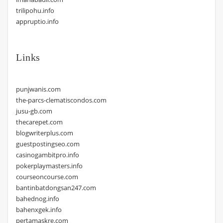
trilipohu.info
appruptio.info
Links
punjwanis.com
the-parcs-clematiscondos.com
jusu-gb.com
thecarepet.com
blogwriterplus.com
guestpostingseo.com
casinogambitpro.info
pokerplaymasters.info
courseoncourse.com
bantinbatdongsan247.com
bahednog.info
bahenxgek.info
pertamaskre.com