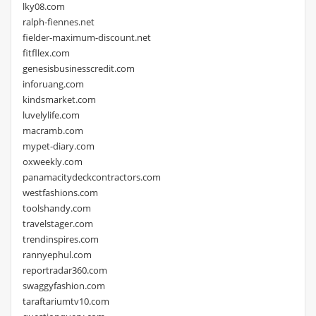
lky08.com
ralph-fiennes.net
fielder-maximum-discount.net
fitfllex.com
genesisbusinesscredit.com
inforuang.com
kindsmarket.com
luvelylife.com
macramb.com
mypet-diary.com
oxweekly.com
panamacitydeckcontractors.com
westfashions.com
toolshandy.com
travelstager.com
trendinspires.com
rannyephul.com
reportradar360.com
swaggyfashion.com
taraftariumtv10.com