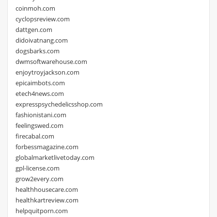
coinmoh.com
cyclopsreview.com
dattgen.com
didoivatnang.com
dogsbarks.com
dwmsoftwarehouse.com
enjoytroyjackson.com
epicaimbots.com
etech4news.com
expresspsychedelicsshop.com
fashionistani.com
feelingswed.com
firecabal.com
forbessmagazine.com
globalmarketlivetoday.com
gpl-license.com
grow2every.com
healthhousecare.com
healthkartreview.com
helpquitporn.com