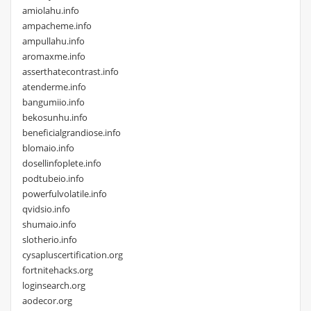
amiolahu.info
ampacheme.info
ampullahu.info
aromaxme.info
asserthatecontrast.info
atenderme.info
bangumiio.info
bekosunhu.info
beneficialgrandiose.info
blomaio.info
dosellinfoplete.info
podtubeio.info
powerfulvolatile.info
qvidsio.info
shumaio.info
slotherio.info
cysapluscertification.org
fortnitehacks.org
loginsearch.org
aodecor.org