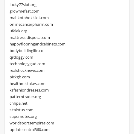
lucky77slot.org
growmefast.com
mahkotahokislot.com
onlinecancerpharm.com
ufalek.org
mattress-disposal.com
happyflooringandcabinets.com
bodybuildinglife.co
qrdoggy.com
technologygud.com
realshocknews.com
pickgb.com
healthmistakes.com
ksfashiondresses.com
patterntrader.org
cnhpa.net
sitalotus.com
supernotes.org
worldsportsempires.com
updatecentral360.com