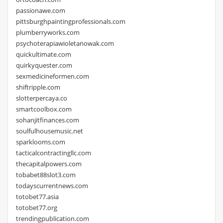
passionawe.com
pittsburghpaintingprofessionals.com
plumberryworks.com
psychoterapiawioletanowak.com
quickultimate.com
quirkyquester.com
sexmedicineformen.com
shiftripple.com
slotterpercaya.co
smartcoolbox.com
sohanjitfinances.com
soulfulhousemusic.net
sparklooms.com
tacticalcontractingllc.com
thecapitalpowers.com
tobabet88slot3.com
todayscurrentnews.com
totobet77.asia
totobet77.org
trendingpublication.com