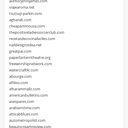
authorjennijames.com
viajearoma.net
tsutsuji-parkin.com
agharab.com
cheapammousa.com
thepositiveladiessoccerclub.com
recetasdecocinafaciles.com
naildesignsidea.net
greatpai.com
paperlanterntheatre.org
freeworshipnetwork.com
watercraftllc.com
abourge.com
afiliixs.com
alharammallz.com
americanbulletins.com
asespares.com
arabianstime.com
atticabblues.com
autometropolist.com
beautycreamreview.com