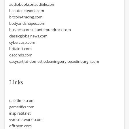
audiobooksonaudible.com
beautenetwork.com
bitcoin-tracing.com
bodyandshapes.com
businessconsultantsroundrock.com
classicglobalnews.com
cybercusp.com
britaintt.com
deconds.com
easycartltd-domesticcleaningservicesedinburgh.com
Links
uae-times.com
gamerifys.com
inspiratif.net
vsmsnetworks.com
offthem.com