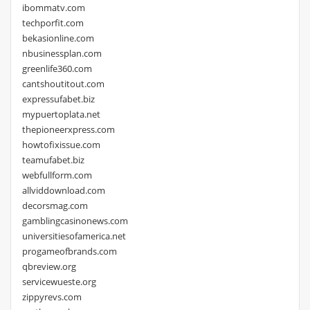
ibommatv.com
techporfit.com
bekasionline.com
nbusinessplan.com
greenlife360.com
cantshoutitout.com
expressufabet.biz
mypuertoplata.net
thepioneerxpress.com
howtofixissue.com
teamufabet.biz
webfullform.com
allviddownload.com
decorsmag.com
gamblingcasinonews.com
universitiesofamerica.net
progameofbrands.com
qbreview.org
servicewueste.org
zippyrevs.com