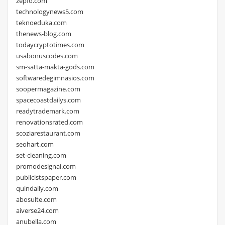
zepfo.com
technologynews5.com
teknoeduka.com
thenews-blog.com
todaycryptotimes.com
usabonuscodes.com
sm-satta-makta-gods.com
softwaredegimnasios.com
soopermagazine.com
spacecoastdailys.com
readytrademark.com
renovationsrated.com
scoziarestaurant.com
seohart.com
set-cleaning.com
promodesignai.com
publicistspaper.com
quindaily.com
abosulte.com
aiverse24.com
anubella.com