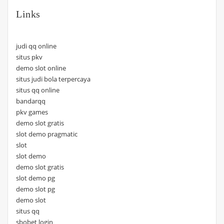
Links
judi qq online
situs pkv
demo slot online
situs judi bola terpercaya
situs qq online
bandarqq
pkv games
demo slot gratis
slot demo pragmatic
slot
slot demo
demo slot gratis
slot demo pg
demo slot pg
demo slot
situs qq
sbobet login