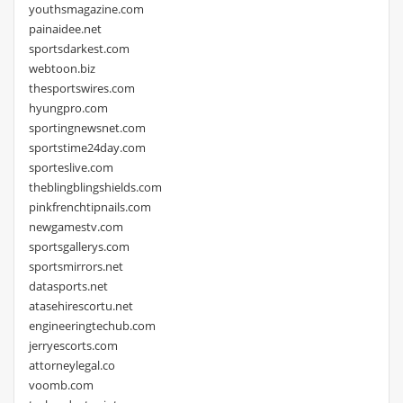
youthsmagazine.com
painaidee.net
sportsdarkest.com
webtoon.biz
thesportswires.com
hyungpro.com
sportingnewsnet.com
sportstime24day.com
sporteslive.com
theblingblingshields.com
pinkfrenchtipnails.com
newgamestv.com
sportsgallerys.com
sportsmirrors.net
datasports.net
atasehirescortu.net
engineeringtechub.com
jerryescorts.com
attorneylegal.co
voomb.com