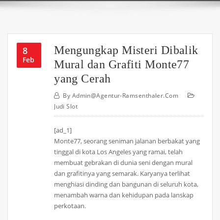
Mengungkap Misteri Dibalik
8
Feb
Mural dan Grafiti Monte77
yang Cerah
By
Admin@agentur-Ramsenthaler.com
Judi Slot
[ad_1]
Monte77, seorang seniman jalanan berbakat yang
tinggal di kota Los Angeles yang ramai, telah
membuat gebrakan di dunia seni dengan mural
dan grafitinya yang semarak. Karyanya terlihat
menghiasi dinding dan bangunan di seluruh kota,
menambah warna dan kehidupan pada lanskap
perkotaan.