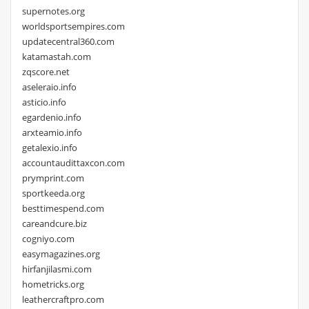
supernotes.org
worldsportsempires.com
updatecentral360.com
katamastah.com
zqscore.net
aseleraio.info
asticio.info
egardenio.info
arxteamio.info
getalexio.info
accountaudittaxcon.com
prymprint.com
sportkeeda.org
besttimespend.com
careandcure.biz
cogniyo.com
easymagazines.org
hirfanjilasmi.com
hometricks.org
leathercraftpro.com