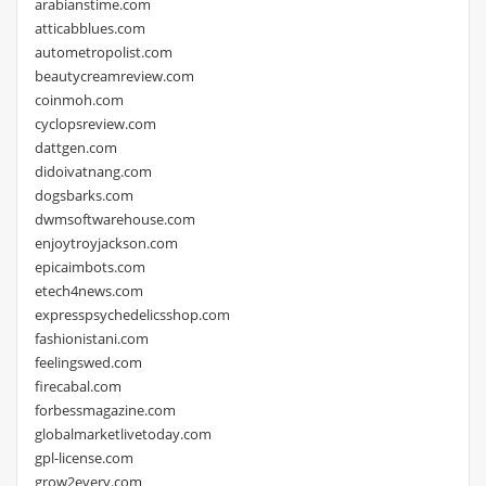
arabianstime.com
atticabblues.com
autometropolist.com
beautycreamreview.com
coinmoh.com
cyclopsreview.com
dattgen.com
didoivatnang.com
dogsbarks.com
dwmsoftwarehouse.com
enjoytroyjackson.com
epicaimbots.com
etech4news.com
expresspsychedelicsshop.com
fashionistani.com
feelingswed.com
firecabal.com
forbessmagazine.com
globalmarketlivetoday.com
gpl-license.com
grow2every.com