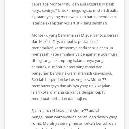
Tapi siapa Monte77 itu, dan apa inspirasi di balik
karya seninya? Untuk mengungkap misteri di balik
ciptaannya yang menawan, kita harus mendalami
latar belakang dan visi artistik sang seniman.
Monte77, yang bernama asli Miguel Santos, berasal
dari Mexico City, tempat ia pertama kali
menemukan kecintaannya pada seni jalanan. Ia
mengasah keterampilannya dengan melukis mural
di lingkungan kampung halamannya yang
semarak, di mana jalanan yang ramai dan
bangunan berwarna-warni menjadi kanvasnya.
Setelah berpindah ke Los Angeles, Monte77
membawa gaya dan visinya yang unik ke jalan-
jalan kota, di mana karyanya dengan cepat
mendapat perhatian dan pujian.
Salah satu ciri khas seni Monte77 adalah
penggunaan warna-warna berani dan desain yang
rumit. Muralnya sering menampilkan bentuk dan