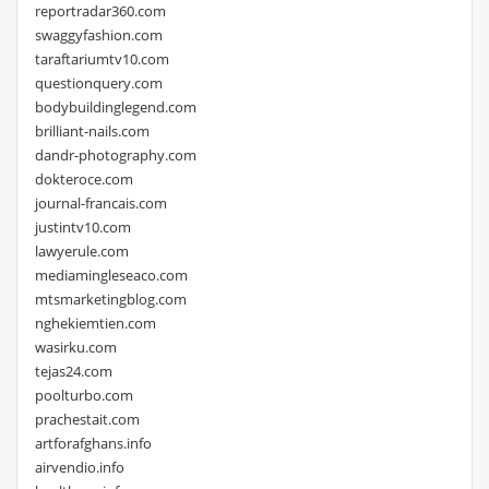
reportradar360.com
swaggyfashion.com
taraftariumtv10.com
questionquery.com
bodybuildinglegend.com
brilliant-nails.com
dandr-photography.com
dokteroce.com
journal-francais.com
justintv10.com
lawyerule.com
mediamingleseaco.com
mtsmarketingblog.com
nghekiemtien.com
wasirku.com
tejas24.com
poolturbo.com
prachestait.com
artforafghans.info
airvendio.info