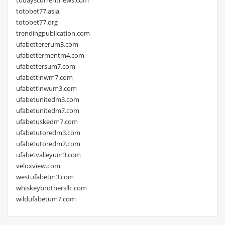
totobet77.asia
totobet77.org
trendingpublication.com
ufabettererum3.com
ufabettermentm4.com
ufabettersum7.com
ufabettinwm7.com
ufabettinwum3.com
ufabetunitedm3.com
ufabetunitedm7.com
ufabetuskedm7.com
ufabetutoredm3.com
ufabetutoredm7.com
ufabetvalleyum3.com
veloxview.com
westufabetm3.com
whiskeybrothersllc.com
wildufabetum7.com