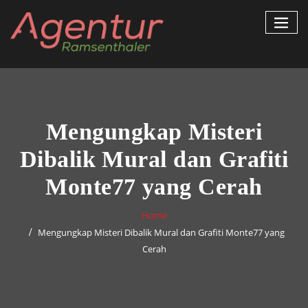
Skip
to
content
Mengungkap Misteri
Dibalik Mural dan Grafiti
Monte77 yang Cerah
Home
Mengungkap Misteri Dibalik Mural dan Grafiti Monte77 yang
Cerah