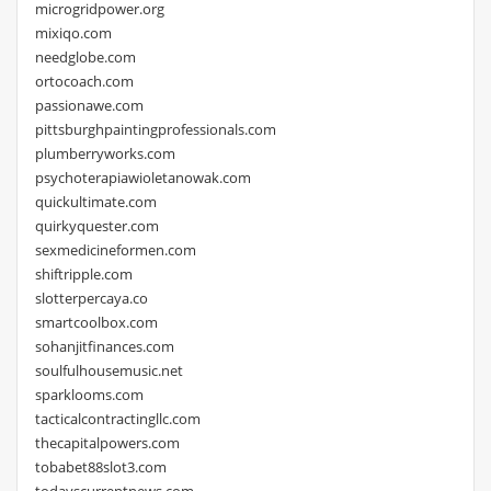
microgridpower.org
mixiqo.com
needglobe.com
ortocoach.com
passionawe.com
pittsburghpaintingprofessionals.com
plumberryworks.com
psychoterapiawioletanowak.com
quickultimate.com
quirkyquester.com
sexmedicineformen.com
shiftripple.com
slotterpercaya.co
smartcoolbox.com
sohanjitfinances.com
soulfulhousemusic.net
sparklooms.com
tacticalcontractingllc.com
thecapitalpowers.com
tobabet88slot3.com
todayscurrentnews.com