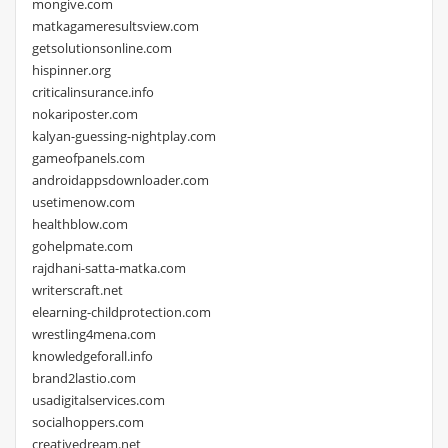
mongive.com
matkagameresultsview.com
getsolutionsonline.com
hispinner.org
criticalinsurance.info
nokariposter.com
kalyan-guessing-nightplay.com
gameofpanels.com
androidappsdownloader.com
usetimenow.com
healthblow.com
gohelpmate.com
rajdhani-satta-matka.com
writerscraft.net
elearning-childprotection.com
wrestling4mena.com
knowledgeforall.info
brand2lastio.com
usadigitalservices.com
socialhoppers.com
creativedream.net