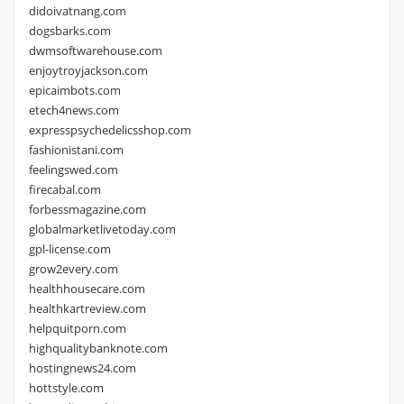
didoivatnang.com
dogsbarks.com
dwmsoftwarehouse.com
enjoytroyjackson.com
epicaimbots.com
etech4news.com
expresspsychedelicsshop.com
fashionistani.com
feelingswed.com
firecabal.com
forbessmagazine.com
globalmarketlivetoday.com
gpl-license.com
grow2every.com
healthhousecare.com
healthkartreview.com
helpquitporn.com
highqualitybanknote.com
hostingnews24.com
hottstyle.com