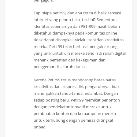
pengagum.
Tapi siapa petir99, dan apa cerita di balik sensasi
internet yang penuh teka -teki ini? Sementara
identitas sebenarnya dari PETIR99 masih belum
diketahui, dampaknya pada komunitas online
tidak dapat disangkal. Melalui seni dan kreativitas
mereka, Petir99 telah berhasil mengukir ruang
yang unik untuk diri mereka sendiri di ranah digital,
menarik perhatian dan kekaguman dari
penggemar di seluruh dunia.
Karena Petir99 terus mendorong batas-batas
kreativitas dan ekspresi diri, pengaruhnya tidak
menunjukkan tanda-tanda melambat. Dengan
setiap posting baru, Petir99 memikat penonton
dengan pendekatan inovatif mereka untuk
pembuatan konten dan kemampuan mereka
untuk terhubung dengan pemirsa di tingkat
pribadi.