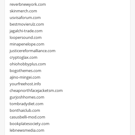
reverbnewyork.com
skinmerch.com
usvisaforum.com
bestmovierulz.com
jagalchi-trade.com
loopersound.com
minapenelope.com
justicereformalliance.com
cryptoglax.com
ohiohobbyplus.com
bogothemes.com
ajino-mingei.com
yourfreehost.info
cheapnorthfacejacketsm.com
gurjoshhomes.com
tombradydiet.com
bonthaiclub.com
casusbelli-mod.com
bookplatesociety.com
lebnewsmedia.com