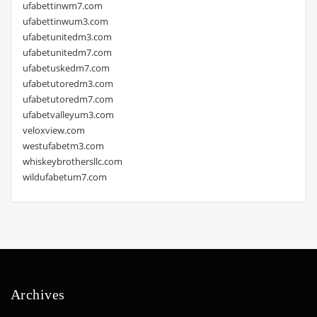
ufabettinwm7.com
ufabettinwum3.com
ufabetunitedm3.com
ufabetunitedm7.com
ufabetuskedm7.com
ufabetutoredm3.com
ufabetutoredm7.com
ufabetvalleyum3.com
veloxview.com
westufabetm3.com
whiskeybrothersllc.com
wildufabetum7.com
Archives