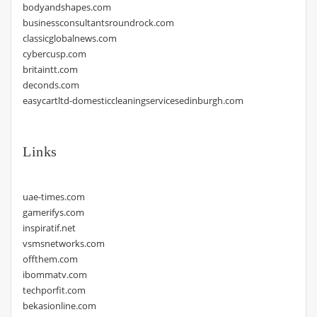
bodyandshapes.com
businessconsultantsroundrock.com
classicglobalnews.com
cybercusp.com
britaintt.com
deconds.com
easycartltd-domesticcleaningservicesedinburgh.com
Links
uae-times.com
gamerifys.com
inspiratif.net
vsmsnetworks.com
offthem.com
ibommatv.com
techporfit.com
bekasionline.com