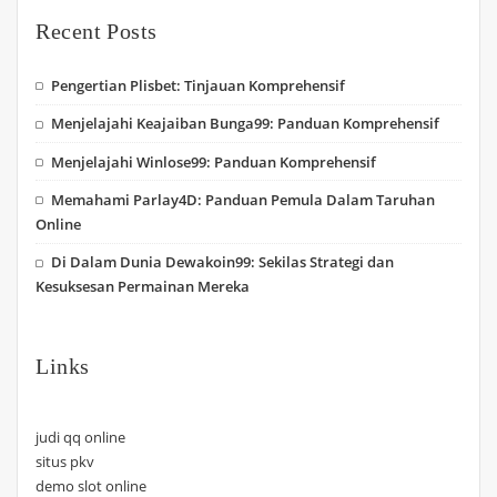
Recent Posts
Pengertian Plisbet: Tinjauan Komprehensif
Menjelajahi Keajaiban Bunga99: Panduan Komprehensif
Menjelajahi Winlose99: Panduan Komprehensif
Memahami Parlay4D: Panduan Pemula Dalam Taruhan
Online
Di Dalam Dunia Dewakoin99: Sekilas Strategi dan
Kesuksesan Permainan Mereka
Links
judi qq online
situs pkv
demo slot online