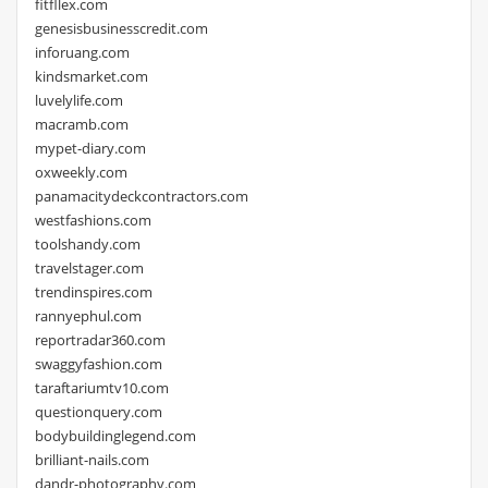
fitfllex.com
genesisbusinesscredit.com
inforuang.com
kindsmarket.com
luvelylife.com
macramb.com
mypet-diary.com
oxweekly.com
panamacitydeckcontractors.com
westfashions.com
toolshandy.com
travelstager.com
trendinspires.com
rannyephul.com
reportradar360.com
swaggyfashion.com
taraftariumtv10.com
questionquery.com
bodybuildinglegend.com
brilliant-nails.com
dandr-photography.com