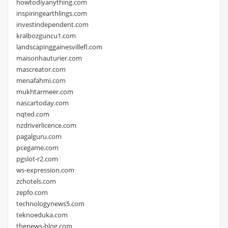
howtodiyanything.com
inspiringearthlings.com
investindependent.com
kralbozguncu1.com
landscapinggainesvillefl.com
maisonhauturier.com
mascreator.com
menafahmi.com
mukhtarmeer.com
nascartoday.com
nqted.com
nzdriverlicence.com
pagalguru.com
pcegame.com
pgslot-r2.com
ws-expression.com
zchotels.com
zepfo.com
technologynews5.com
teknoeduka.com
thenews-blog.com