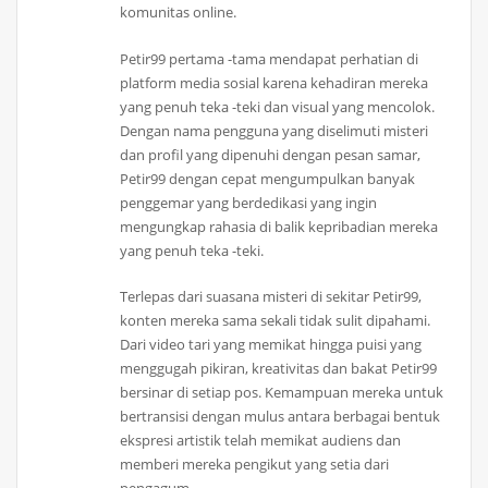
komunitas online.
Petir99 pertama -tama mendapat perhatian di
platform media sosial karena kehadiran mereka
yang penuh teka -teki dan visual yang mencolok.
Dengan nama pengguna yang diselimuti misteri
dan profil yang dipenuhi dengan pesan samar,
Petir99 dengan cepat mengumpulkan banyak
penggemar yang berdedikasi yang ingin
mengungkap rahasia di balik kepribadian mereka
yang penuh teka -teki.
Terlepas dari suasana misteri di sekitar Petir99,
konten mereka sama sekali tidak sulit dipahami.
Dari video tari yang memikat hingga puisi yang
menggugah pikiran, kreativitas dan bakat Petir99
bersinar di setiap pos. Kemampuan mereka untuk
bertransisi dengan mulus antara berbagai bentuk
ekspresi artistik telah memikat audiens dan
memberi mereka pengikut yang setia dari