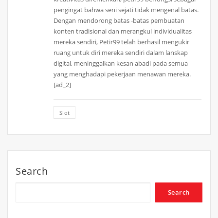
pengingat bahwa seni sejati tidak mengenal batas.
Dengan mendorong batas -batas pembuatan
konten tradisional dan merangkul individualitas
mereka sendiri, Petir99 telah berhasil mengukir
ruang untuk diri mereka sendiri dalam lanskap
digital, meninggalkan kesan abadi pada semua
yang menghadapi pekerjaan menawan mereka.
[ad_2]
Slot
Search
Search