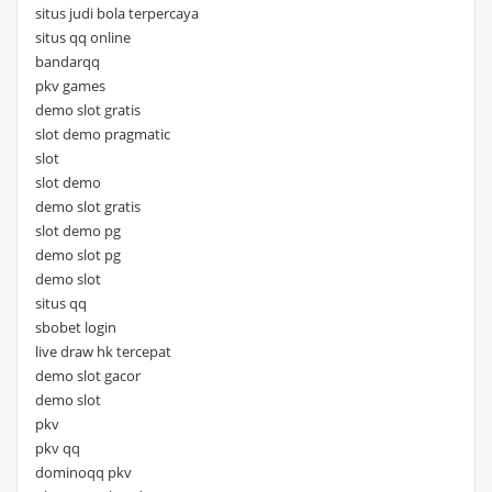
situs judi bola terpercaya
situs qq online
bandarqq
pkv games
demo slot gratis
slot demo pragmatic
slot
slot demo
demo slot gratis
slot demo pg
demo slot pg
demo slot
situs qq
sbobet login
live draw hk tercepat
demo slot gacor
demo slot
pkv
pkv qq
dominoqq pkv