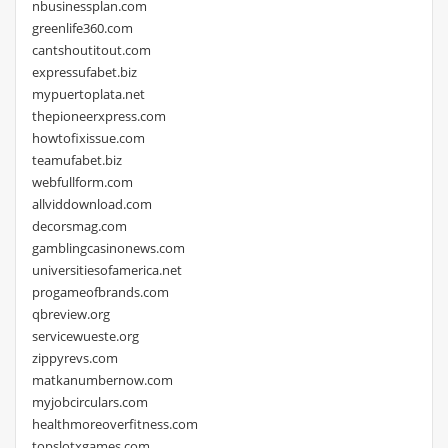
nbusinessplan.com
greenlife360.com
cantshoutitout.com
expressufabet.biz
mypuertoplata.net
thepioneerxpress.com
howtofixissue.com
teamufabet.biz
webfullform.com
allviddownload.com
decorsmag.com
gamblingcasinonews.com
universitiesofamerica.net
progameofbrands.com
qbreview.org
servicewueste.org
zippyrevs.com
matkanumbernow.com
myjobcirculars.com
healthmoreoverfitness.com
topslotxgames.com