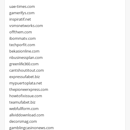
uae-times.com
gamerifys.com
inspiratif.net
vsmsnetworks.com
offthem.com
ibommatv.com
techporfit.com
bekasionline.com
nbusinessplan.com
greenlife360.com
cantshoutitout.com
expressufabet.biz
mypuertoplata.net
thepioneerxpress.com
howtofixissue.com
teamufabet.biz
webfullform.com
allviddownload.com
decorsmag.com
gamblingcasinonews.com