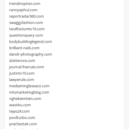
trendinspires.com
rannyephul.com
reportradar360.com
swaggyfashion.com
taraftariumtv10.com
questionquery.com
bodybuildinglegend.com
brilliant-nails.com
dandr-photography.com
dokteroce.com
journal-francais.com
justintv10.com
lawyerule.com
mediamingleseaco.com
mtsmarketingblog.com
nghekiemtien.com
wasirku.com
tejas24.com
poolturbo.com
prachestait.com