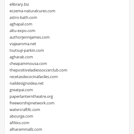
elibrary.biz
eczema-naturalcures.com
astro-bath.com
aghapal.com
altu-expo.com
authorjennijames.com
viajearoma.net
tsutsuji-parkin.com
agharab.com
cheapammousa.com
thepositiveladiessoccerclub.com
recetasdecocinafaciles.com
naildesignsidea.net
greatpai.com
paperlanterntheatre.org
freeworshipnetwork.com
watercraftllc.com
abourge.com
afiliixs.com
alharammallz.com