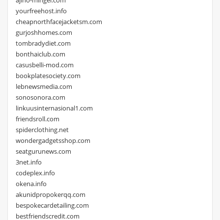
yourfreehost.info
cheapnorthfacejacketsm.com
gurjoshhomes.com
tombradydiet.com
bonthaiclub.com
casusbelli-mod.com
bookplatesociety.com
lebnewsmedia.com
sonosonora.com
linkuusinternasional1.com
friendsroll.com
spiderclothing.net
wondergadgetsshop.com
seatgurunews.com
3net.info
codeplex.info
okena.info
akunidpropokerqq.com
bespokecardetailing.com
bestfriendscredit.com