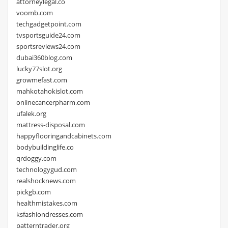
attorneylegal.co
voomb.com
techgadgetpoint.com
tvsportsguide24.com
sportsreviews24.com
dubai360blog.com
lucky77slot.org
growmefast.com
mahkotahokislot.com
onlinecancerpharm.com
ufalek.org
mattress-disposal.com
happyflooringandcabinets.com
bodybuildinglife.co
qrdoggy.com
technologygud.com
realshocknews.com
pickgb.com
healthmistakes.com
ksfashiondresses.com
patterntrader.org