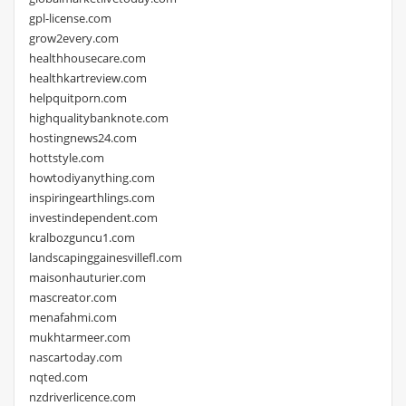
gpl-license.com
grow2every.com
healthhousecare.com
healthkartreview.com
helpquitporn.com
highqualitybanknote.com
hostingnews24.com
hottstyle.com
howtodiyanything.com
inspiringearthlings.com
investindependent.com
kralbozguncu1.com
landscapinggainesvillefl.com
maisonhauturier.com
mascreator.com
menafahmi.com
mukhtarmeer.com
nascartoday.com
nqted.com
nzdriverlicence.com