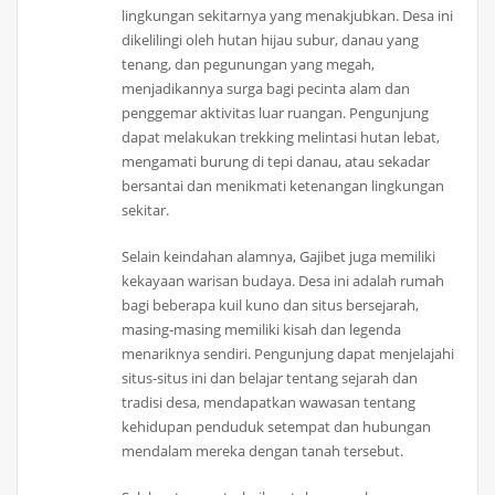
lingkungan sekitarnya yang menakjubkan. Desa ini
dikelilingi oleh hutan hijau subur, danau yang
tenang, dan pegunungan yang megah,
menjadikannya surga bagi pecinta alam dan
penggemar aktivitas luar ruangan. Pengunjung
dapat melakukan trekking melintasi hutan lebat,
mengamati burung di tepi danau, atau sekadar
bersantai dan menikmati ketenangan lingkungan
sekitar.
Selain keindahan alamnya, Gajibet juga memiliki
kekayaan warisan budaya. Desa ini adalah rumah
bagi beberapa kuil kuno dan situs bersejarah,
masing-masing memiliki kisah dan legenda
menariknya sendiri. Pengunjung dapat menjelajahi
situs-situs ini dan belajar tentang sejarah dan
tradisi desa, mendapatkan wawasan tentang
kehidupan penduduk setempat dan hubungan
mendalam mereka dengan tanah tersebut.