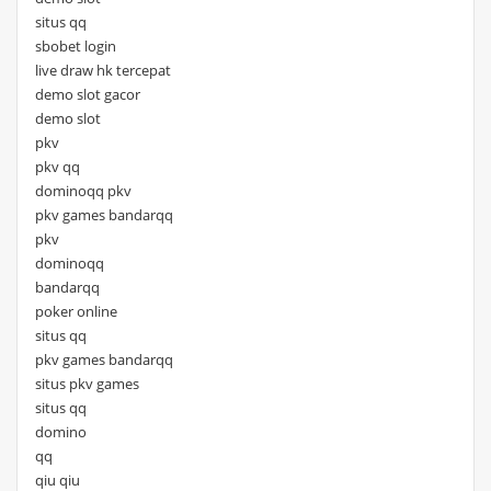
situs qq
sbobet login
live draw hk tercepat
demo slot gacor
demo slot
pkv
pkv qq
dominoqq pkv
pkv games bandarqq
pkv
dominoqq
bandarqq
poker online
situs qq
pkv games bandarqq
situs pkv games
situs qq
domino
qq
qiu qiu