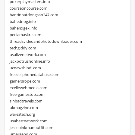
pokerplaymasters.info
courseoncourse.com
bantinbatdongsan247.com
bahednog.info
bahenxgek.info
pertamaskre.com
threadsvideoandphotodownloader.com
techgiddy.com
usalivenetwork.com
jackpotrushonline.info
ucnewshindi.com
freecellphonedatabase.com
gamersrope.com
exellewebmedia.com
free-gamestop.com
sinbadtravels.com
ukmagzine.com
wareztech.org
usabestnetwork.com
jessepinkmanoutfit.com
umailsend.com