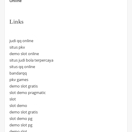
Online
Links
judi qq online
situs pkv
demo slot online
situs judi bola terpercaya
situs qq online
bandarqq
pkv games
demo slot gratis
slot demo pragmatic
slot
slot demo
demo slot gratis
slot demo pg
demo slot pg
demo slot