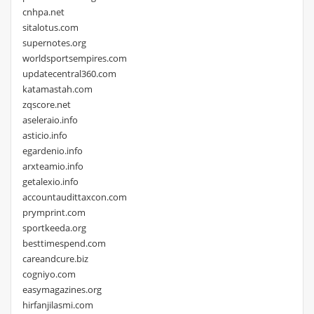
cnhpa.net
sitalotus.com
supernotes.org
worldsportsempires.com
updatecentral360.com
katamastah.com
zqscore.net
aseleraio.info
asticio.info
egardenio.info
arxteamio.info
getalexio.info
accountaudittaxcon.com
prymprint.com
sportkeeda.org
besttimespend.com
careandcure.biz
cogniyo.com
easymagazines.org
hirfanjilasmi.com