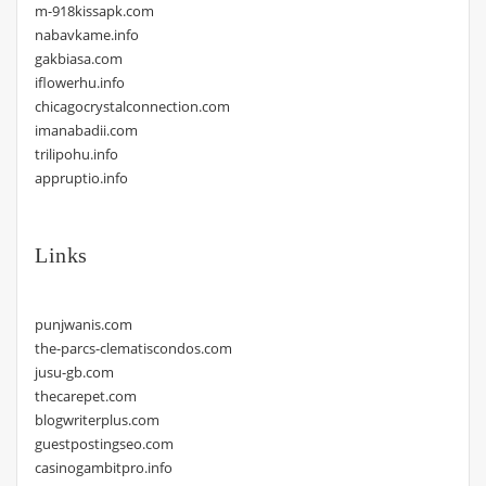
m-918kissapk.com
nabavkame.info
gakbiasa.com
iflowerhu.info
chicagocrystalconnection.com
imanabadii.com
trilipohu.info
appruptio.info
Links
punjwanis.com
the-parcs-clematiscondos.com
jusu-gb.com
thecarepet.com
blogwriterplus.com
guestpostingseo.com
casinogambitpro.info