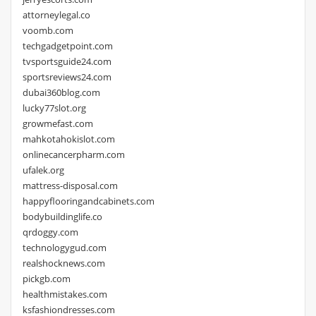
attorneylegal.co
voomb.com
techgadgetpoint.com
tvsportsguide24.com
sportsreviews24.com
dubai360blog.com
lucky77slot.org
growmefast.com
mahkotahokislot.com
onlinecancerpharm.com
ufalek.org
mattress-disposal.com
happyflooringandcabinets.com
bodybuildinglife.co
qrdoggy.com
technologygud.com
realshocknews.com
pickgb.com
healthmistakes.com
ksfashiondresses.com