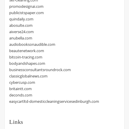
promodesignai.com
publicistspaper.com
quindaily.com
abosulte.com
aiverse24.com
anubella.com
audiobooksonaudible.com
beautenetwork.com
bitcoin-tracing.com
bodyandshapes.com
businessconsultantsroundrock.com
classicglobalnews.com
cybercusp.com
britaintt.com
deconds.com
easycartltd-domesticcleaningservicesedinburgh.com
Links