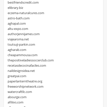
bestfriendscredit.com
elibrary.biz
eczema-naturalcures.com
astro-bath.com
aghapal.com
altu-expo.com
authorjennijames.com
viajearoma.net
tsutsuji-parkin.com
agharab.com
cheapammousa.com
thepositiveladiessoccerclub.com
recetasdecocinafaciles.com
naildesignsidea.net
greatpai.com
paperlanterntheatre.org
freeworshipnetwork.com
watercraftllc.com
abourge.com
afiliixs.com