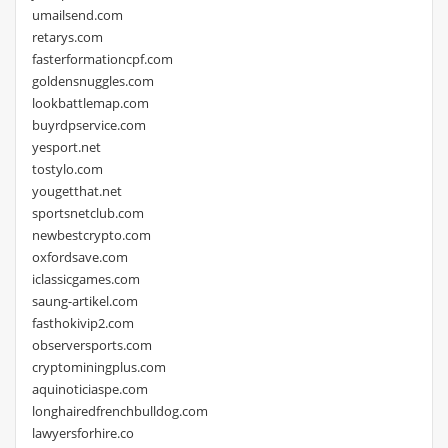
umailsend.com
retarys.com
fasterformationcpf.com
goldensnuggles.com
lookbattlemap.com
buyrdpservice.com
yesport.net
tostylo.com
yougetthat.net
sportsnetclub.com
newbestcrypto.com
oxfordsave.com
iclassicgames.com
saung-artikel.com
fasthokivip2.com
observersports.com
cryptominingplus.com
aquinoticiaspe.com
longhairedfrenchbulldog.com
lawyersforhire.co