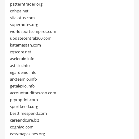
patterntrader.org
cnhpa.net
sitalotus.com
supernotes.org
worldsportsempires.com
updatecentral360.com
katamastah.com
zqscore.net
aseleraio.info
asticio.info
egardenio.info
arxteamio.info
getalexio.info
accountaudittaxcon.com
prymprint.com
sportkeeda.org
besttimespend.com
careandcure.biz
cogniyo.com
easymagazines.org