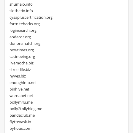
shumaio.info
slotherio.info
cysapluscertification.org
fortnitehacks.org
loginsearch.org
aodecor.org
donorsmatch.org
nowtimes.org
casinoeing.org
livemocha.biz
streetlife.biz
hyves.biz
enoughinfo.net
pinhive.net
warnabet.net
bollym4u.me
bolly2tollyblog.me
pandaclub.me
flyttevask.io
byhous.com