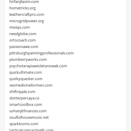
hirfanjilasmi.com
hometricks.org
leathercraftpro.com
microgridpower.org
mixiqo.com
needglobe.com
ortocoach.com
passionawe.com
pittsburghpaintingprofessionals.com
plumberryworks.com
psychoterapiawioletanowak.com
quickultimate.com
quirkyquester.com
sexmedicineformen.com
shiftripple.com
slotterpercaya.co
smartcoolbox.com
sohanjitfinances.com
soulfulhousemusic.net
sparklooms.com
tacticalcontractingllc.com