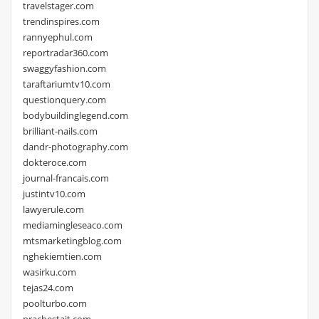
travelstager.com
trendinspires.com
rannyephul.com
reportradar360.com
swaggyfashion.com
taraftariumtv10.com
questionquery.com
bodybuildinglegend.com
brilliant-nails.com
dandr-photography.com
dokteroce.com
journal-francais.com
justintv10.com
lawyerule.com
mediamingleseaco.com
mtsmarketingblog.com
nghekiemtien.com
wasirku.com
tejas24.com
poolturbo.com
prachestait.com