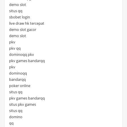
demo slot
situs qq
sbobet login
live draw hk tercepat
demo slot gacor
demo slot
pkv
pkv qq
dominoqq pkv
pkv games bandarqq
pkv
dominoqq
bandarqq
poker online
situs qq
pkv games bandarqq
situs pkv games
situs qq
domino
qq