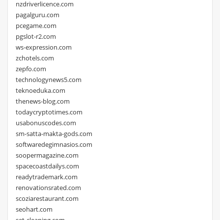
nzdriverlicence.com
pagalguru.com
pcegame.com
pgslot-r2.com
ws-expression.com
zchotels.com
zepfo.com
technologynews5.com
teknoeduka.com
thenews-blog.com
todaycryptotimes.com
usabonuscodes.com
sm-satta-makta-gods.com
softwaredegimnasios.com
soopermagazine.com
spacecoastdailys.com
readytrademark.com
renovationsrated.com
scoziarestaurant.com
seohart.com
set-cleaning.com