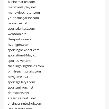
businemarket.com
matahari88play.net
moneydescriptor.com
youthsmagazine.com
painaidee.net
sportsdarkest.com
webtoon.biz
thesportswires.com
hyungpro.com
sportingnewsnet.com
sportstime24day.com
sporteslive.com
theblingblingshields.com
pinkfrenchtipnails.com
newgamestv.com
sportsgallerys.com
sportsmirrors.net
datasports.net
atasehirescortu.net
engineeringtechub.com
jerryescorts.com