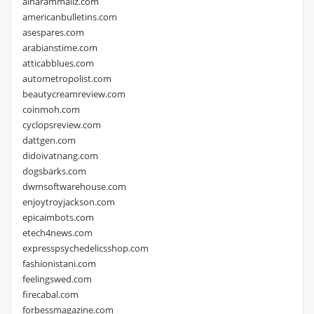
alharammallz.com
americanbulletins.com
asespares.com
arabianstime.com
atticabblues.com
autometropolist.com
beautycreamreview.com
coinmoh.com
cyclopsreview.com
dattgen.com
didoivatnang.com
dogsbarks.com
dwmsoftwarehouse.com
enjoytroyjackson.com
epicaimbots.com
etech4news.com
expresspsychedelicsshop.com
fashionistani.com
feelingswed.com
firecabal.com
forbessmagazine.com