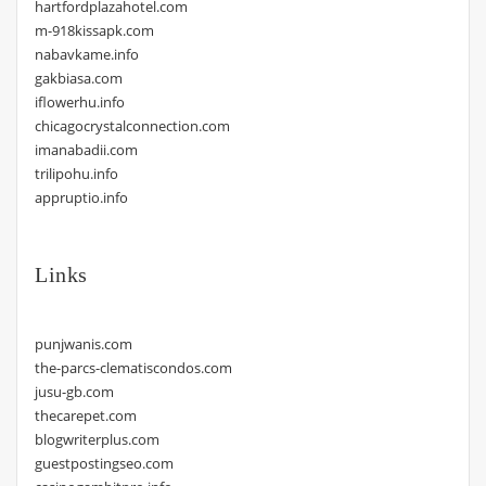
hartfordplazahotel.com
m-918kissapk.com
nabavkame.info
gakbiasa.com
iflowerhu.info
chicagocrystalconnection.com
imanabadii.com
trilipohu.info
appruptio.info
Links
punjwanis.com
the-parcs-clematiscondos.com
jusu-gb.com
thecarepet.com
blogwriterplus.com
guestpostingseo.com