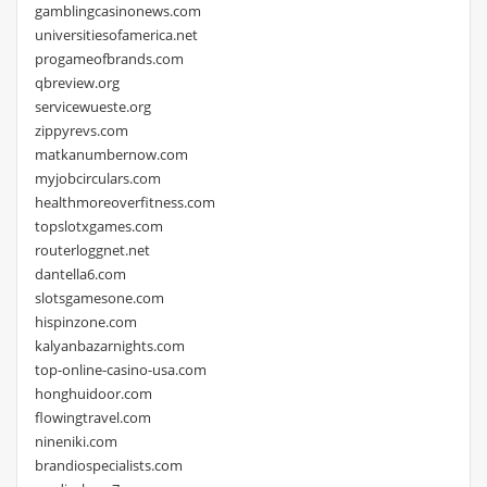
gamblingcasinonews.com
universitiesofamerica.net
progameofbrands.com
qbreview.org
servicewueste.org
zippyrevs.com
matkanumbernow.com
myjobcirculars.com
healthmoreoverfitness.com
topslotxgames.com
routerloggnet.net
dantella6.com
slotsgamesone.com
hispinzone.com
kalyanbazarnights.com
top-online-casino-usa.com
honghuidoor.com
flowingtravel.com
nineniki.com
brandiospecialists.com