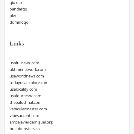
qiu qiu
bandarqq
pkv
dominoqq
Links
usafullnewz.com
uktimenetwork.com
usaworldnewz.com
todayusaexplore.com
usalocality.com
usafournewz.com
thebalochhal.com
vehicularmaster.com
vibesaccent.com
ampajavierdemiguel.org
brainboosters.co