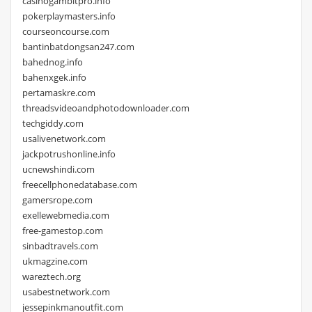
casinogambitpro.info
pokerplaymasters.info
courseoncourse.com
bantinbatdongsan247.com
bahednog.info
bahenxgek.info
pertamaskre.com
threadsvideoandphotodownloader.com
techgiddy.com
usalivenetwork.com
jackpotrushonline.info
ucnewshindi.com
freecellphonedatabase.com
gamersrope.com
exellewebmedia.com
free-gamestop.com
sinbadtravels.com
ukmagzine.com
wareztech.org
usabestnetwork.com
jessepinkmanoutfit.com