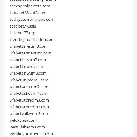
thecapitalpowers.com
tobabet88slot3.com
todayscurrentnews.com
totobet77.asia
totobet77.org
trendingpublication.com
ufabettererum3.com
ufabettermentm4.com
ufabettersum7.com
ufabettinwm7.com
ufabettinwum3.com
ufabetunitedm3.com
ufabetunitedm7.com
ufabetuskedm7.com
ufabetutoredm3.com
ufabetutoredm7.com
ufabetvalleyum3.com
veloxview.com
westufabetm3.com
whiskeybrothersllc.com