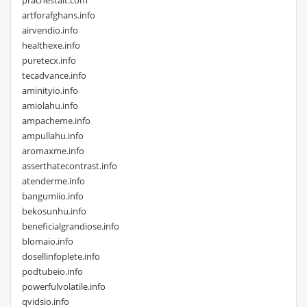
artforafghans.info
airvendio.info
healthexe.info
puretecx.info
tecadvance.info
aminityio.info
amiolahu.info
ampacheme.info
ampullahu.info
aromaxme.info
asserthatecontrast.info
atenderme.info
bangumiio.info
bekosunhu.info
beneficialgrandiose.info
blomaio.info
dosellinfoplete.info
podtubeio.info
powerfulvolatile.info
qvidsio.info