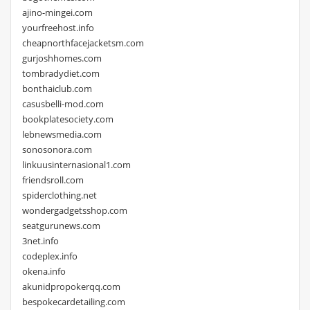
ajino-mingei.com
yourfreehost.info
cheapnorthfacejacketsm.com
gurjoshhomes.com
tombradydiet.com
bonthaiclub.com
casusbelli-mod.com
bookplatesociety.com
lebnewsmedia.com
sonosonora.com
linkuusinternasional1.com
friendsroll.com
spiderclothing.net
wondergadgetsshop.com
seatgurunews.com
3net.info
codeplex.info
okena.info
akunidpropokerqq.com
bespokecardetailing.com