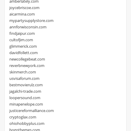
amberlately.com
joycebriscoe.com
aicarmina.com
mypartysupplystore.com
annforwisconsin.com
findjaipur.com
cultofjim.com
glimmerick.com
davidfollett.com
newcollegebeat.com
reverbnewyork.com
skinmerch.com
usvisaforum.com
bestmovierulz.com
jagalchi-trade.com
loopersound.com
minapenelope.com
justicereformalliance.com
cryptoglax.com
ohiohobbyplus.com
bogothemes.com