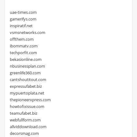
uae-times.com
gamerifys.com
inspiratif.net
vsmsnetworks.com
offthem.com
ibommatv.com
techporfit.com
bekasionline.com
nbusinessplan.com
greenlife360.com
cantshoutitout.com
expressufabet.biz
mypuertoplata.net
thepioneerxpress.com
howtofixissue.com
teamufabet.biz
webfullform.com
allviddownload.com
decorsmag.com