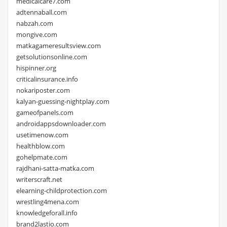
medicalcare7.com
adtennaball.com
nabzah.com
mongive.com
matkagameresultsview.com
getsolutionsonline.com
hispinner.org
criticalinsurance.info
nokariposter.com
kalyan-guessing-nightplay.com
gameofpanels.com
androidappsdownloader.com
usetimenow.com
healthblow.com
gohelpmate.com
rajdhani-satta-matka.com
writerscraft.net
elearning-childprotection.com
wrestling4mena.com
knowledgeforall.info
brand2lastio.com