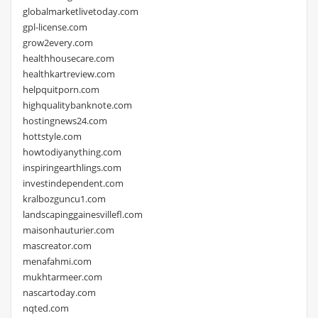
globalmarketlivetoday.com
gpl-license.com
grow2every.com
healthhousecare.com
healthkartreview.com
helpquitporn.com
highqualitybanknote.com
hostingnews24.com
hottstyle.com
howtodiyanything.com
inspiringearthlings.com
investindependent.com
kralbozguncu1.com
landscapinggainesvillefl.com
maisonhauturier.com
mascreator.com
menafahmi.com
mukhtarmeer.com
nascartoday.com
nqted.com