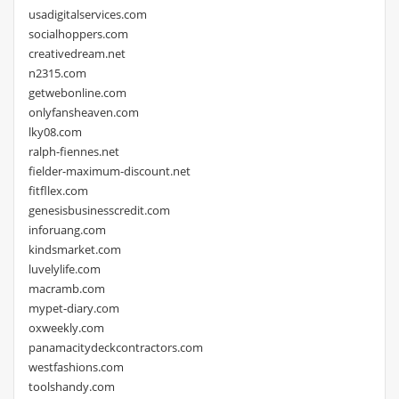
usadigitalservices.com
socialhoppers.com
creativedream.net
n2315.com
getwebonline.com
onlyfansheaven.com
lky08.com
ralph-fiennes.net
fielder-maximum-discount.net
fitfllex.com
genesisbusinesscredit.com
inforuang.com
kindsmarket.com
luvelylife.com
macramb.com
mypet-diary.com
oxweekly.com
panamacitydeckcontractors.com
westfashions.com
toolshandy.com