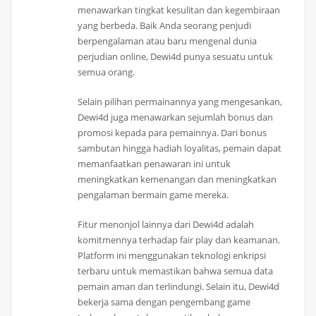
menawarkan tingkat kesulitan dan kegembiraan
yang berbeda. Baik Anda seorang penjudi
berpengalaman atau baru mengenal dunia
perjudian online, Dewi4d punya sesuatu untuk
semua orang.
Selain pilihan permainannya yang mengesankan,
Dewi4d juga menawarkan sejumlah bonus dan
promosi kepada para pemainnya. Dari bonus
sambutan hingga hadiah loyalitas, pemain dapat
memanfaatkan penawaran ini untuk
meningkatkan kemenangan dan meningkatkan
pengalaman bermain game mereka.
Fitur menonjol lainnya dari Dewi4d adalah
komitmennya terhadap fair play dan keamanan.
Platform ini menggunakan teknologi enkripsi
terbaru untuk memastikan bahwa semua data
pemain aman dan terlindungi. Selain itu, Dewi4d
bekerja sama dengan pengembang game