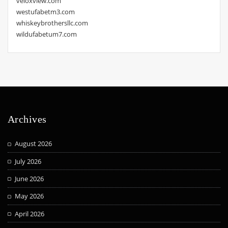
veloxview.com
westufabetm3.com
whiskeybrothersllc.com
wildufabetum7.com
Archives
August 2026
July 2026
June 2026
May 2026
April 2026