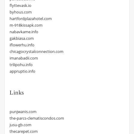
flyttevask.io
byhous.com
hartfordplazahotel.com
m-918kissapk.com
nabavkame.info
gakbiasa.com
iflowerhu.info
chicagocrystalconnection.com
imanabadii.com
trilipohu.info
appruptio.info
Links
punjwanis.com
the-parcs-clematiscondos.com
jusu-gb.com
thecarepet.com