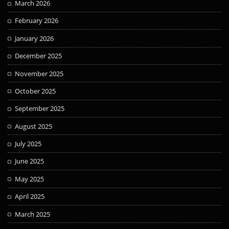
March 2026
February 2026
January 2026
December 2025
November 2025
October 2025
September 2025
August 2025
July 2025
June 2025
May 2025
April 2025
March 2025