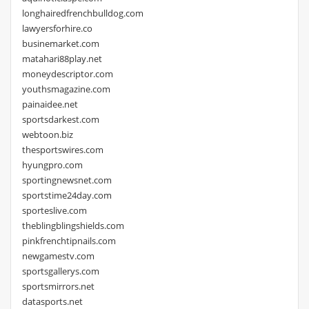
longhairedfrenchbulldog.com
lawyersforhire.co
businemarket.com
matahari88play.net
moneydescriptor.com
youthsmagazine.com
painaidee.net
sportsdarkest.com
webtoon.biz
thesportswires.com
hyungpro.com
sportingnewsnet.com
sportstime24day.com
sporteslive.com
theblingblingshields.com
pinkfrenchtipnails.com
newgamestv.com
sportsgallerys.com
sportsmirrors.net
datasports.net