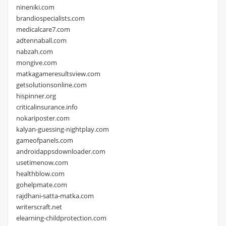
nineniki.com
brandiospecialists.com
medicalcare7.com
adtennaball.com
nabzah.com
mongive.com
matkagameresultsview.com
getsolutionsonline.com
hispinner.org
criticalinsurance.info
nokariposter.com
kalyan-guessing-nightplay.com
gameofpanels.com
androidappsdownloader.com
usetimenow.com
healthblow.com
gohelpmate.com
rajdhani-satta-matka.com
writerscraft.net
elearning-childprotection.com