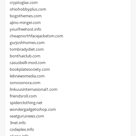
cryptoglax.com
ohiohobbyplus.com
bogothemes.com
ajino-mingei.com
yourfreehost.info
cheapnorthfacejacketsm.com
gurjoshhomes.com
tombradydiet.com
bonthaiclub.com
casusbelli-mod.com
bookplatesociety.com
lebnewsmedia.com
sonosonora.com
linkuusinternasional1.com
friendsroll.com
spiderclothing.net
wondergadgetsshop.com
seatgurunews.com
3net.info
codeplex.info
okena.info