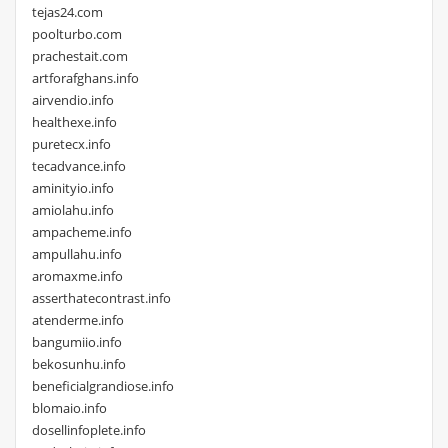
tejas24.com
poolturbo.com
prachestait.com
artforafghans.info
airvendio.info
healthexe.info
puretecx.info
tecadvance.info
aminityio.info
amiolahu.info
ampacheme.info
ampullahu.info
aromaxme.info
asserthatecontrast.info
atenderme.info
bangumiio.info
bekosunhu.info
beneficialgrandiose.info
blomaio.info
dosellinfoplete.info