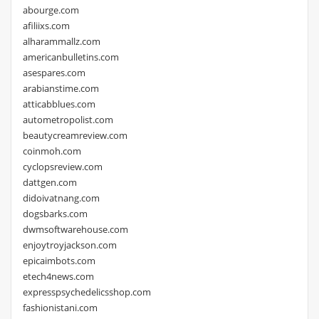
abourge.com
afiliixs.com
alharammallz.com
americanbulletins.com
asespares.com
arabianstime.com
atticabblues.com
autometropolist.com
beautycreamreview.com
coinmoh.com
cyclopsreview.com
dattgen.com
didoivatnang.com
dogsbarks.com
dwmsoftwarehouse.com
enjoytroyjackson.com
epicaimbots.com
etech4news.com
expresspsychedelicsshop.com
fashionistani.com