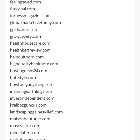
feelingswed.com
firecabal.com
forbessmagazine.com
globalmarketlivetoday.com
gpl-license.com
grow2every.com
healthhousecare.com
healthkartreview.com
helpquitporn.com
highqualitybanknote.com
hostingnews24.com
hottstyle.com
howtodiyanything.com
inspiringearthlings.com
investindependent.com
kralbozguncu1.com
landscapinggainesvillefl.com
maisonhauturier.com
mascreator.com
menafahmi.com
mukhtarmeer.com