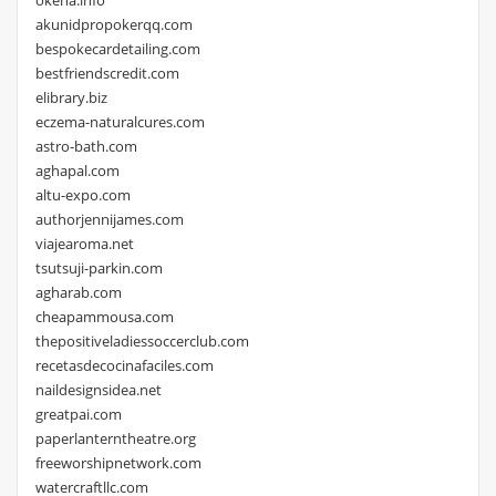
akunidpropokerqq.com
bespokecardetailing.com
bestfriendscredit.com
elibrary.biz
eczema-naturalcures.com
astro-bath.com
aghapal.com
altu-expo.com
authorjennijames.com
viajearoma.net
tsutsuji-parkin.com
agharab.com
cheapammousa.com
thepositiveladiessoccerclub.com
recetasdecocinafaciles.com
naildesignsidea.net
greatpai.com
paperlanterntheatre.org
freeworshipnetwork.com
watercraftllc.com