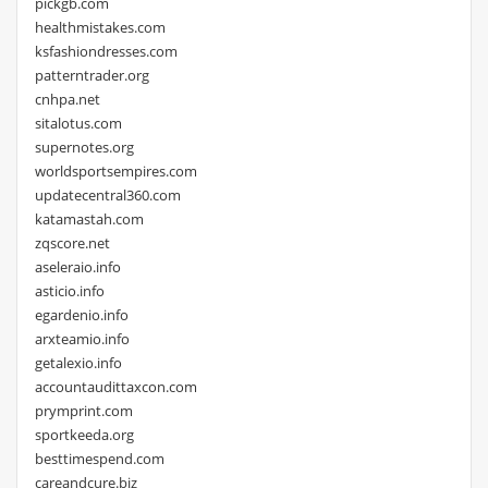
pickgb.com
healthmistakes.com
ksfashiondresses.com
patterntrader.org
cnhpa.net
sitalotus.com
supernotes.org
worldsportsempires.com
updatecentral360.com
katamastah.com
zqscore.net
aseleraio.info
asticio.info
egardenio.info
arxteamio.info
getalexio.info
accountaudittaxcon.com
prymprint.com
sportkeeda.org
besttimespend.com
careandcure.biz