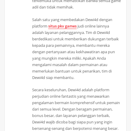
terkemuka untuk memastikan bahwa semua game
adil dan tidak memihak.
Salah satu yang membedakan Dewi4d dengan
platform
situs pkv games
judi online lainnya
adalah layanan pelanggannya. Tim di Dewi4d
berdedikasi untuk memberikan dukungan terbaik
kepada para pemainnya, membantu mereka
dengan pertanyaan atau kekhawatiran apa pun
yang mungkin mereka miliki. Apakah Anda
mengalami masalah dalam permainan atau
memerlukan bantuan untuk penarikan, tim di
Dewi4d siap membantu.
Secara keseluruhan, Dewi4d adalah platform
perjudian online fantastis yang menawarkan
pengalaman bermain komprehensif untuk pemain
dari semua level. Dengan beragam permainan,
bonus besar, dan layanan pelanggan terbaik,
Dewi4d wajib dicoba bagi siapa pun yang ingin
bersenang-senang dan berpotensi menang besar.