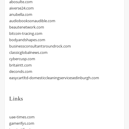
abosulte.com
aiverse24.com
anubella.com
audiobooksonaudible.com
beautenetwork.com
bitcoin-tracing.com
bodyandshapes.com
businessconsultantsroundrock.com
classicglobalnews.com
cybercusp.com
britaintt.com
deconds.com
easycartltd-domesticcleaningservicesedinburgh.com
Links
uae-times.com
gamerifys.com