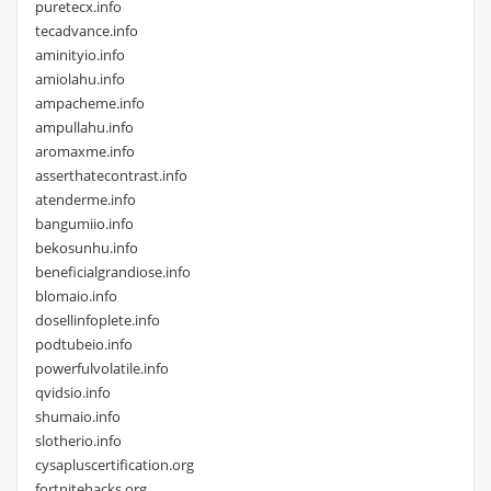
puretecx.info
tecadvance.info
aminityio.info
amiolahu.info
ampacheme.info
ampullahu.info
aromaxme.info
asserthatecontrast.info
atenderme.info
bangumiio.info
bekosunhu.info
beneficialgrandiose.info
blomaio.info
dosellinfoplete.info
podtubeio.info
powerfulvolatile.info
qvidsio.info
shumaio.info
slotherio.info
cysapluscertification.org
fortnitehacks.org