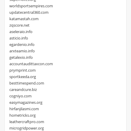
worldsportsempires.com
updatecentral360.com
katamastah.com
zqscore.net
aseleraio.info
asticio.info
egardenio.info
arxteamio.info
getalexio.info
accountaudittaxcon.com
prymprint.com
sportkeeda.org
besttimespend.com
careandcure.biz
cogniyo.com
easymagazines.org
hirfanjilasmi.com
hometricks.org
leathercraftpro.com
microgridpower.org