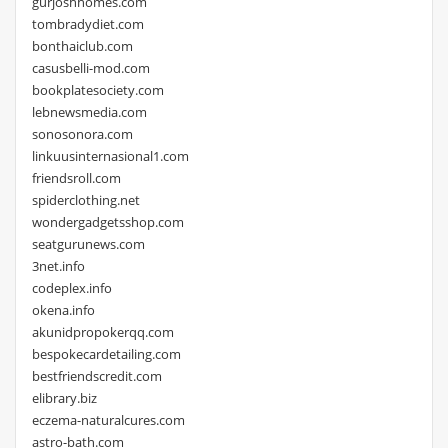
gurjoshhomes.com
tombradydiet.com
bonthaiclub.com
casusbelli-mod.com
bookplatesociety.com
lebnewsmedia.com
sonosonora.com
linkuusinternasional1.com
friendsroll.com
spiderclothing.net
wondergadgetsshop.com
seatgurunews.com
3net.info
codeplex.info
okena.info
akunidpropokerqq.com
bespokecardetailing.com
bestfriendscredit.com
elibrary.biz
eczema-naturalcures.com
astro-bath.com