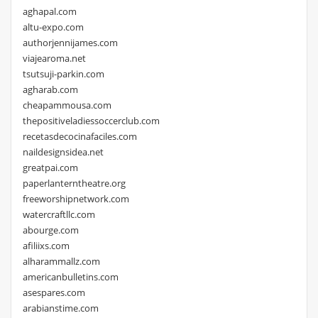
aghapal.com
altu-expo.com
authorjennijames.com
viajearoma.net
tsutsuji-parkin.com
agharab.com
cheapammousa.com
thepositiveladiessoccerclub.com
recetasdecocinafaciles.com
naildesignsidea.net
greatpai.com
paperlanterntheatre.org
freeworshipnetwork.com
watercraftllc.com
abourge.com
afiliixs.com
alharammallz.com
americanbulletins.com
asespares.com
arabianstime.com