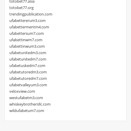
totobet77.asia
totobet77.org
trendingpublication.com
ufabettererum3.com
ufabettermentm4.com
ufabettersum7.com
ufabettinwm7.com
ufabettinwum3.com
ufabetunitedm3.com
ufabetunitedm7.com
ufabetuskedm7.com
ufabetutoredm3.com
ufabetutoredm7.com
ufabetvalleyum3.com
veloxview.com
westufabetm3.com
whiskeybrothersllc.com
wildufabetum7.com