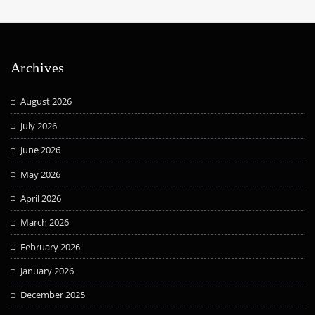
Archives
August 2026
July 2026
June 2026
May 2026
April 2026
March 2026
February 2026
January 2026
December 2025