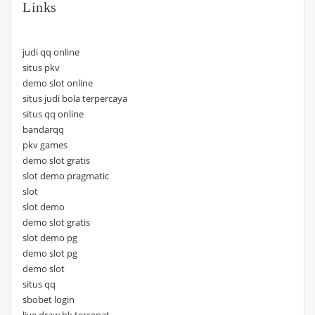
Links
judi qq online
situs pkv
demo slot online
situs judi bola terpercaya
situs qq online
bandarqq
pkv games
demo slot gratis
slot demo pragmatic
slot
slot demo
demo slot gratis
slot demo pg
demo slot pg
demo slot
situs qq
sbobet login
live draw hk tercepat