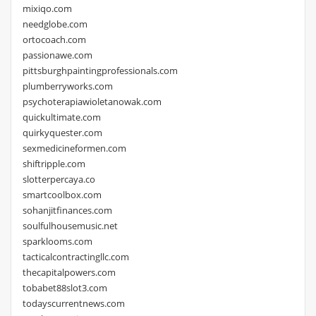
mixiqo.com
needglobe.com
ortocoach.com
passionawe.com
pittsburghpaintingprofessionals.com
plumberryworks.com
psychoterapiawioletanowak.com
quickultimate.com
quirkyquester.com
sexmedicineformen.com
shiftripple.com
slotterpercaya.co
smartcoolbox.com
sohanjitfinances.com
soulfulhousemusic.net
sparklooms.com
tacticalcontractingllc.com
thecapitalpowers.com
tobabet88slot3.com
todayscurrentnews.com